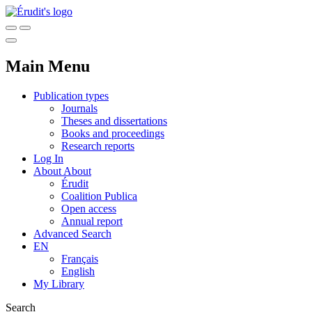
Main Menu
Publication types
Journals
Theses and dissertations
Books and proceedings
Research reports
Log In
About
About
Érudit
Coalition Publica
Open access
Annual report
Advanced Search
EN
Français
English
My Library
Search