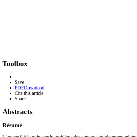
Toolbox
Save
PDF
Download
Cite this article
Share
Abstracts
Résumé
L’auteur fait le point sur le problème des auteurs abondamment édités,