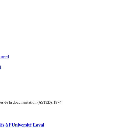
urred
d
iques de la documentation (ASTED), 1974
és à l’Université Laval