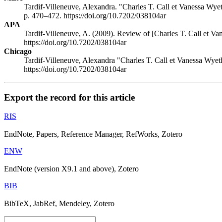
Tardif-Villeneuve, Alexandra. "Charles T. C
all
et Vanessa W
ye
p. 470–472. https://doi.org/10.7202/038104ar
APA
Tardif-Villeneuve, A. (2009). Review of [Charles T. C
all
et Va
https://doi.org/10.7202/038104ar
Chicago
Tardif-Villeneuve, Alexandra "Charles T. C
all
et Vanessa W
yet
https://doi.org/10.7202/038104ar
Export the record for this article
RIS
EndNote, Papers, Reference Manager, RefWorks, Zotero
ENW
EndNote (version X9.1 and above), Zotero
BIB
BibTeX, JabRef, Mendeley, Zotero