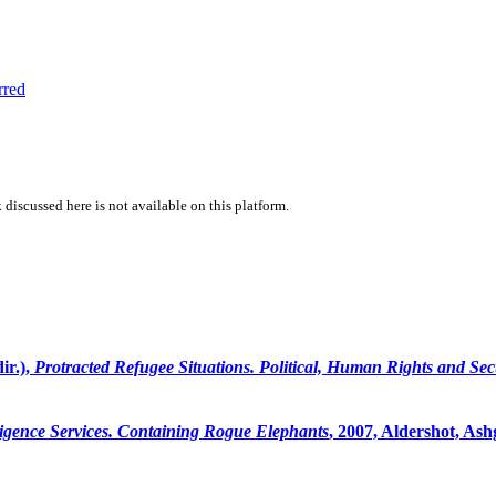
rred
 discussed here is not available on this platform.
ir.),
Protracted Refugee Situations. Political, Human Rights and Sec
ligence Services. Containing Rogue Elephants
, 2007, Aldershot, Ash