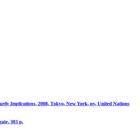
urity Implications
, 2008, Tokyo, New York,
ny
, United Nations
gate, 303 p.