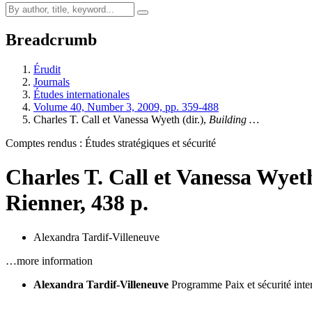
Breadcrumb
Érudit
Journals
Études internationales
Volume 40, Number 3, 2009, pp. 359-488
Charles T. C
all
et Vanessa W
yeth
(dir.),
Building …
Comptes rendus : Études stratégiques et sécurité
Charles T. C
all
et Vanessa W
yet
Rienner, 438 p.
Alexandra Tardif-Villeneuve
…more information
Alexandra Tardif-Villeneuve
Programme Paix et sécurité inte