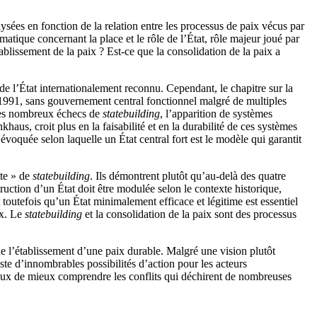
sées en fonction de la relation entre les processus de paix vécus par
ématique concernant la place et le rôle de l’État, rôle majeur joué par
ablissement de la paix ? Est-ce que la consolidation de la paix a
 de l’État internationalement reconnu. Cependant, le chapitre sur la
s 1991, sans gouvernement central fonctionnel malgré de multiples
. Les nombreux échecs de
statebuilding
, l’apparition de systèmes
us, croit plus en la faisabilité et en la durabilité de ces systèmes
quée selon laquelle un État central fort est le modèle qui garantit
tte » de
statebuilding
. Ils démontrent plutôt qu’au-delà des quatre
uction d’un État doit être modulée selon le contexte historique,
 toutefois qu’un État minimalement efficace et légitime est essentiel
ix. Le
statebuilding
et la consolidation de la paix sont des processus
e l’établissement d’une paix durable. Malgré une vision plutôt
iste d’innombrables possibilités d’action pour les acteurs
ésireux de mieux comprendre les conflits qui déchirent de nombreuses