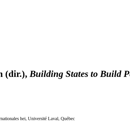
h
(dir.),
Building States to Build 
rnationales
hei
, Université Laval, Québec