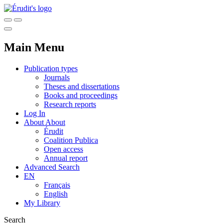
Main Menu
Publication types
Journals
Theses and dissertations
Books and proceedings
Research reports
Log In
About
About
Érudit
Coalition Publica
Open access
Annual report
Advanced Search
EN
Français
English
My Library
Search