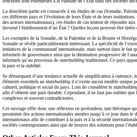
fonctions sont essentielles à la viabilité de l’État dans des sociétés déc
La deuxième partie est consacrée à six études de cas (Somalie, Palesti
ces différents pays et l’évolution de leurs États et de leurs institution
des acteurs internationaux), ces études de cas tentent de répondre aux 
favorisé l’établissement d’un État ? Quelles leçons peuvent être tirées
Les exemples de la Somalie, de la Palestine et de la Bosnie et Herzégov
Somalie se révèle particulièrement intéressant. La spécificité de l’ex
initiatives de la communauté internationale, mais surtout dans le fait
informels de gouvernance ainsi que la diminution progressive de l’anar
informels qu’au processus de
statebuilding
traditionnel. Ce pays appa
la paix et la stabilité.
Se démarquant d’une tendance actuelle de simplification à outrance, le
éléments essentiels au
statebuilding
il n’existe aucun modèle unique pou
culturel, politique et social du pays. Loin de considérer le
statebuildin
afin d’obtenir une paix durable. Cependant, il ne faut pas oublier que l
complexes et souvent contradictoires.
Cet ouvrage offre donc une réflexion en profondeur, tant théorique qu
pessimiste des actions internationales menées jusqu’à ce jour dans le
internationaux afin de contribuer à la paix et à la sécurité internatio
sociétés contemporaines ainsi que de trouver des solutions pour l’étab