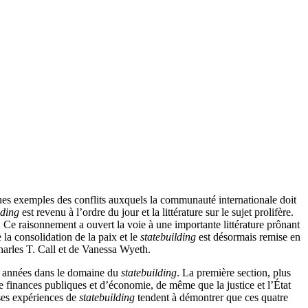
lques exemples des conflits auxquels la communauté internationale doit
lding
est revenu à l’ordre du jour et la littérature sur le sujet prolifère.
e. Ce raisonnement a ouvert la voie à une importante littérature prônant
 la consolidation de la paix et le
statebuilding
est désormais remise en
 Charles T. Call et de Vanessa Wyeth.
es années dans le domaine du
statebuilding
. La première section, plus
e de finances publiques et d’économie, de même que la justice et l’État
rses expériences de
statebuilding
tendent à démontrer que ces quatre