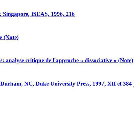
.
Singapore, ISEAS, 1996, 216
e (Note)
s: analyse critique de l'approche « dissociative » (Note)
Durham, NC, Duke University Press, 1997, XII et 384 