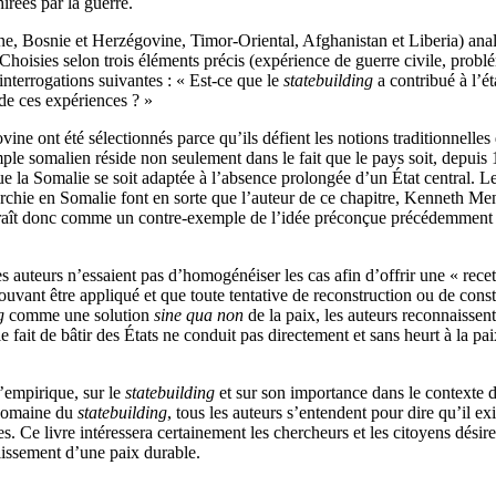
hirées par la guerre.
ne, Bosnie et Herzégovine, Timor-Oriental, Afghanistan et Liberia) analy
s. Choisies selon trois éléments précis (expérience de guerre civile, probl
interrogations suivantes : « Est-ce que le
statebuilding
a contribué à l’ét
 de ces expériences ? »
ine ont été sélectionnés parce qu’ils défient les notions traditionnelles
emple somalien réside non seulement dans le fait que le pays soit, depui
 que la Somalie se soit adaptée à l’absence prolongée d’un État central
chie en Somalie font en sorte que l’auteur de ce chapitre, Kenneth Menkha
raît donc comme un contre-exemple de l’idée préconçue précédemment évo
s auteurs n’essaient pas d’homogénéiser les cas afin d’offrir une « rece
vant être appliqué et que toute tentative de reconstruction ou de constr
g
comme une solution
sine qua non
de la paix, les auteurs reconnaissent
e fait de bâtir des États ne conduit pas directement et sans heurt à la pa
’empirique, sur le
statebuilding
et sur son importance dans le contexte d
 domaine du
statebuilding
, tous les auteurs s’entendent pour dire qu’il ex
nales. Ce livre intéressera certainement les chercheurs et les citoyens d
lissement d’une paix durable.