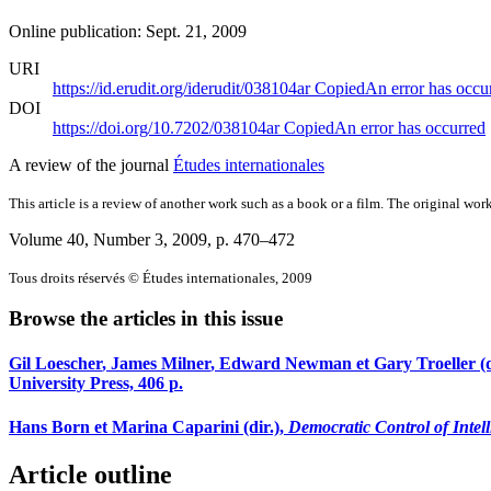
Online publication: Sept. 21, 2009
URI
https://id.erudit.org/iderudit/038104ar
Copied
An error has occu
DOI
https://doi.org/10.7202/038104ar
Copied
An error has occurred
A review of the journal
Études internationales
This article is a review of another work such as a book or a film. The original work
Volume 40, Number 3, 2009
, p. 470–472
Tous droits réservés © Études internationales, 2009
Browse the articles in this issue
Gil
Loescher
, James
Milner
, Edward
Newman
et Gary
Troeller
(d
University Press, 406 p.
Hans B
orn
et Marina C
aparini
(dir.),
Democratic Control of Intel
Article outline