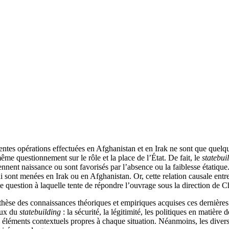
récentes opérations effectuées en Afghanistan et en Irak ne sont que que
me questionnement sur le rôle et la place de l’État. De fait, le
statebui
prennent naissance ou sont favorisés par l’absence ou la faiblesse étatiqu
i sont menées en Irak ou en Afghanistan. Or, cette relation causale entre
ante question à laquelle tente de répondre l’ouvrage sous la direction de
thèse des connaissances théoriques et empiriques acquises ces dernièr
paux du
statebuilding
: la sécurité, la légitimité, les politiques en matièr
es éléments contextuels propres à chaque situation. Néanmoins, les dive