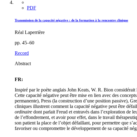
PDF
Transmission de la capacité négative : de la formation à la rencontre clinique
Réal Laperrière
pp. 45–60
Record
Abstract
FR:
Inspiré par le poète anglais John Keats, W. R. Bion considérait l
Cette capacité négative peut être mise en lien avec des concep
permanente), Press (la construction d’une position passive), Green
cliniques illustrent comment la capacité négative peut être défai
ordinaire
dont parlait Freud et entravés dans l’exploration de leur
de l’effondrement, et avoir pour effet, dans le travail thérapeut
son patient la place de l’objet défaillant, pour permettre que s’a
favoriser ou compromettre le développement de sa capacité nég