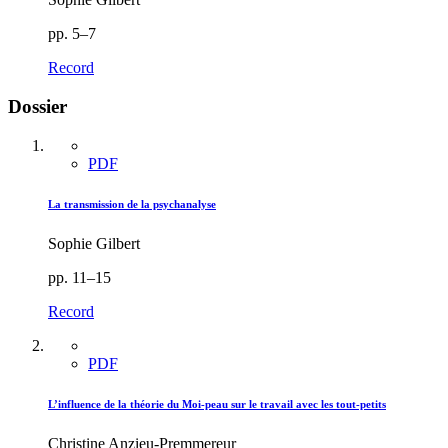
pp. 5–7
Record
Dossier
PDF
La transmission de la psychanalyse
Sophie Gilbert
pp. 11–15
Record
PDF
L’influence de la théorie du Moi-peau sur le travail avec les tout-petits
Christine Anzieu-Premmereur