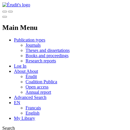
Main Menu
Publication types
Journals
Theses and dissertations
Books and proceedings
Research reports
Log In
About
About
Érudit
Coalition Publica
Open access
Annual report
Advanced Search
EN
Français
English
My Library
Search