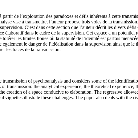
partir de l’exploration des paradoxes et défis inhérents à cette transmis
nalyse vise à transmettre, l’auteur propose trois voies de la transmissi
supervision. C’est dans cette section que l’auteur décrit les divers défis
 élaboratif dans le cadre de la supervision. Cet espace a un potentiel ré
tolérer les limites floues où la stabilité de l’identité est parfois mena
e également le danger de l’idéalisation dans la supervision ainsi que le 
er les traces de la transmission.
transmission of psychoanalysis and considers some of the identification 
 of transmission: the analytical experience; the theoretical experience; t
the creation of a space conducive to elaboration. The regressive allowe
cal vignettes illustrate these challenges. The paper also deals with the ri