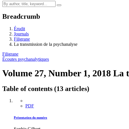
Breadcrumb
Érudit
Journals
Filigrane
La transmission de la psychanalyse
Filigrane
Écoutes psychanalytiques
Volume 27, Number 1, 2018
La 
Table of contents (13 articles)
PDF
Présentation du numéro
Sophie Gilbert