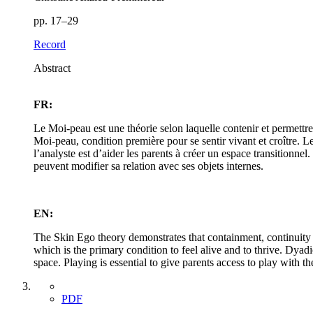
pp. 17–29
Record
Abstract
FR:
Le Moi-peau est une théorie selon laquelle contenir et permettre l
Moi-peau, condition première pour se sentir vivant et croître. Le
l’analyste est d’aider les parents à créer un espace transitionnel
peuvent modifier sa relation avec ses objets internes.
EN:
The Skin Ego theory demonstrates that containment, continuity a
which is the primary condition to feel alive and to thrive. Dyadic
space. Playing is essential to give parents access to play with t
PDF