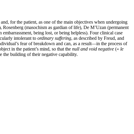
 and, for the patient, as one of the main objectives when undergoing
sm), Rosenberg (masochism as gardian of life), De M’Uzan (permanent
an embarrassment, being lost, or being helpless). Four clinical case
cularly intolerant to
ordinary suffering
, as described by Freud, and
n individual’s fear of breakdown and can, as a result—in the process of
bject in the patient’s mind, so that the
null and void negative
(«
le
 the building of their negative capability.