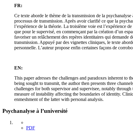
FR:
Ce texte aborde le thème de la transmission de la psychanalyse à 
processus de transmission. Après avoir clarifié ce que la psycha
l’expérience de la théorie. La troisième voie est l’expérience de 
que pour le supervisé, en commençant par la création d’un espace
favoriser un relâchement des repères identitaires qui demande de 
transmission. Appuyé par des vignettes cliniques, le texte abord
personnelle. L’auteur propose enfin certaines façons de corrobor
EN:
This paper adresses the challenges and paradoxes inherent to the 
being sought to transmit, the author then presents three channels
challenges for both supervisor and supervisee, notably through 
measure of instability affecting the boundaries of identity. Clini
enmeshment of the latter with personal analysis.
Psychanalyse à l’université
PDF