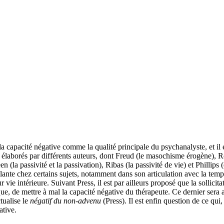
a capacité négative comme la qualité principale du psychanalyste, et il en
ts élaborés par différents auteurs, dont Freud (le masochisme érogène),
 (la passivité et la passivation), Ribas (la passivité de vie) et Phillips
llante chez certains sujets, notamment dans son articulation avec la tempo
 vie intérieure. Suivant Press, il est par ailleurs proposé que la sollicit
ique, de mettre à mal la capacité négative du thérapeute. Ce dernier sera 
ctualise le
négatif du non-advenu
(Press). Il est enfin question de ce qui
ative.