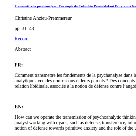
Transmettre la psychanalyse : l’exemple du Columbia Parent-Infant Program à N
Christine Anzieu-Premmereur
pp. 31–43
Record
Abstract
FR:
Comment transmettre les fondements de la psychanalyse dans le
analytique avec des nourrissons et leurs parents ? Des concepts t
relation libidinale, associée à la notion de défense contre l’angoi
EN:
How can we operate the transmission of psychoanalytic thinking
analyst working with dyads, such as defense, transference, infant
notion of defense towards primitive anxiety and the role of the u