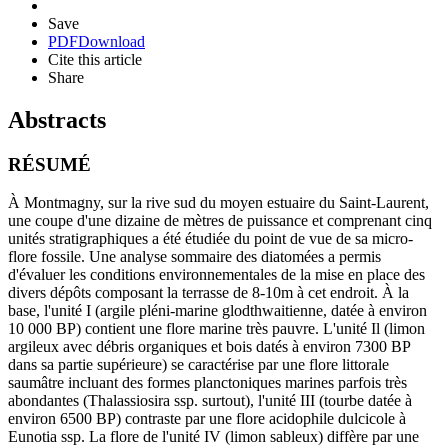
Save
PDF
Download
Cite this article
Share
Abstracts
RÉSUMÉ
À Montmagny, sur la rive sud du moyen estuaire du Saint-Laurent,
une coupe d'une dizaine de mètres de puissance et comprenant cinq
unités stratigraphiques a été étudiée du point de vue de sa micro-
flore fossile. Une analyse sommaire des diatomées a permis
d'évaluer les conditions environnementales de la mise en place des
divers dépôts composant la terrasse de 8-10m à cet endroit. À la
base, l'unité I (argile pléni-marine glodthwaitienne, datée à environ
10 000 BP) contient une flore marine très pauvre. L'unité Il (limon
argileux avec débris organiques et bois datés à environ 7300 BP
dans sa partie supérieure) se caractérise par une flore littorale
saumâtre incluant des formes planctoniques marines parfois très
abondantes (Thalassiosira ssp. surtout), l'unité III (tourbe datée à
environ 6500 BP) contraste par une flore acidophile dulcicole à
Eunotia ssp. La flore de l'unité IV (limon sableux) diffère par une