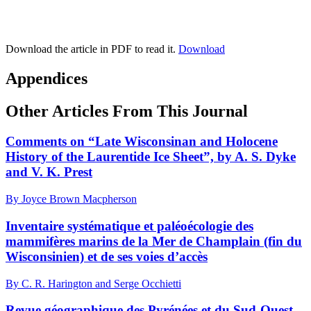
Download the article in PDF to read it.
Download
Appendices
Other Articles From This Journal
Comments on “Late Wisconsinan and Holocene
History of the Laurentide Ice Sheet”, by A. S. Dyke
and V. K. Prest
By Joyce Brown Macpherson
Inventaire systématique et paléoécologie des
mammifères marins de la Mer de Champlain (fin du
Wisconsinien) et de ses voies d’accès
By C. R. Harington and Serge Occhietti
Revue géographique des Pyrénées et du Sud-Ouest