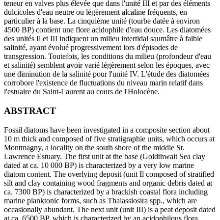
teneur en valves plus élevée que dans l'unité III et par des éléments
dulcicoles d'eau neutre ou légèrement alcaline fréquents, en
particulier à la base. La cinquième unité (tourbe datée à environ
4500 BP) contient une flore acidophile d'eau douce. Les diatomées
des unités Il et III indiquent un milieu intertidal saumâtre à faible
salinité, ayant évolué progressivement lors d'épisodes de
transgression. Toutefois, les conditions du milieu (profondeur d'eau
et salinité) semblent avoir varié légèrement selon les époques, avec
une diminution de la salinité pour l'unité IV. L'étude des diatomées
corrobore l'existence de fluctuations du niveau marin relatif dans
l'estuaire du Saint-Laurent au cours de l'Holocène.
ABSTRACT
Fossil diatoms have been investigated in a composite section about
10 m thick and composed of five stratigraphie units, which occurs at
Montmagny, a locality on the south shore of the middle St.
Lawrence Estuary. The first unit at the base (Goldthwait Sea clay
dated at ca. 10 000 BP) is characterized by a very low marine
diatom content. The overlying deposit (unit Il composed of stratified
silt and clay containing wood fragments and organic debris dated at
ca. 7300 BP) is characterized by a brackish coastal flora including
marine planktonic forms, such as Thalassiosira spp., which are
occasionally abundant. The next unit (unit III) is a peat deposit dated
at ca. 6500 BP, which is characterized by an acidophilous flora