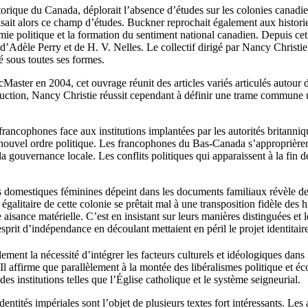
istorique du Canada, déplorait l’absence d’études sur les colonies canad
sait alors ce champ d’études. Buckner reprochait également aux histori
mie politique et la formation du sentiment national canadien. Depuis ce
s d’Adèle Perry et de H. V. Nelles. Le collectif dirigé par Nancy Christi
é sous toutes ses formes.
aster en 2004, cet ouvrage réunit des articles variés articulés autour de
oduction, Nancy Christie réussit cependant à définir une trame commune un
francophones face aux institutions implantées par les autorités britann
ouvel ordre politique. Les francophones du Bas-Canada s’approprièrent à
e la gouvernance locale. Les conflits politiques qui apparaissent à la fin
s domestiques féminines dépeint dans les documents familiaux révèle de
t égalitaire de cette colonie se prêtait mal à une transposition fidèle de
aisance matérielle. C’est en insistant sur leurs manières distinguées et le
prit d’indépendance en découlant mettaient en péril le projet identitair
nt la nécessité d’intégrer les facteurs culturels et idéologiques dans l’a
 Il affirme que parallèlement à la montée des libéralismes politique et é
 des institutions telles que l’Église catholique et le système seigneurial.
d’identités impériales sont l’objet de plusieurs textes fort intéressants.