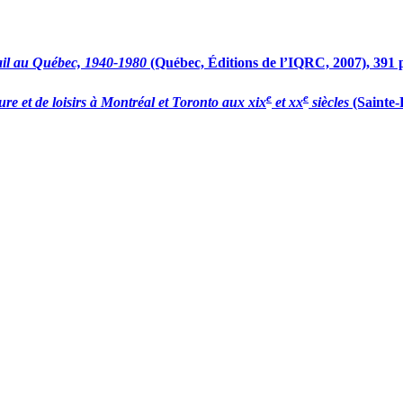
vail au Québec, 1940-1980
(Québec, Éditions de l’IQRC, 2007), 391 
e
e
lture et de loisirs à Montréal et Toronto aux
xix
et
xx
siècles
(Sainte-F