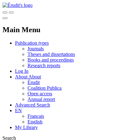
Main Menu
Publication types
Journals
Theses and dissertations
Books and proceedings
Research reports
Log In
About
About
Érudit
Coalition Publica
Open access
Annual report
Advanced Search
EN
Français
English
My Library
Search