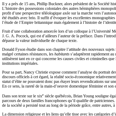
Il y a près de 15 ans, Phillip Buckner, alors président de la Société h
L’histoire des possessions coloniales des autres hémisphères monopoli
profit d’une perspective téléologique axée sur la marche vers l’autono
été étudiés avec brio. Il suffit d’évoquer les excellentes monographie
l’étude de l’Empire britannique mais également à l’histoire de l’identit
Fruit d’une collaboration amorcée lors d’un colloque à l’Université McM
J. G. A. Pocock, qui est d’ailleurs l’auteur de la préface. Dans l’intr
dépasse la valeur individuelle de chaque texte.
Donald Fyson étudie dans son chapitre l’attitude des nouveaux sujets 
malgré certaines résistances, les
habitants
s’adaptèrent rapidement au n
utilisèrent tant en ce qui concerne les causes civiles et criminelles qu
institutions impériales.
Pour sa part, Nancy Christie expose comment l’analyse du portrait de
discours officiels à cet égard, la réalité socio-économique relativemen
statut d’élite ne pouvaient donc pas étayer leurs revendications sur une 
En ce sens, la rareté de la main-d’oeuvre domestique féminine et son es
e
Dans son texte sur le
xix
siècle québécois, Brian Young souligne égaleme
parcours de deux familles francophones qu’il qualifie de patriciennes.
de la société a persisté tout au long de la période grâce, entre autres, à
La dimension religieuse et les liens qu’elle tisse avec les catégories 