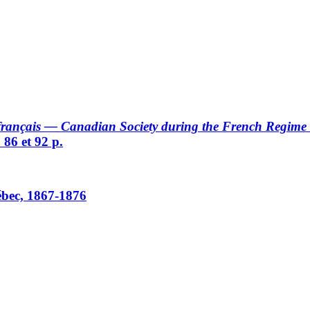
 français — Canadian Society during the French Regime
86 et 92 p.
ébec, 1867-1876