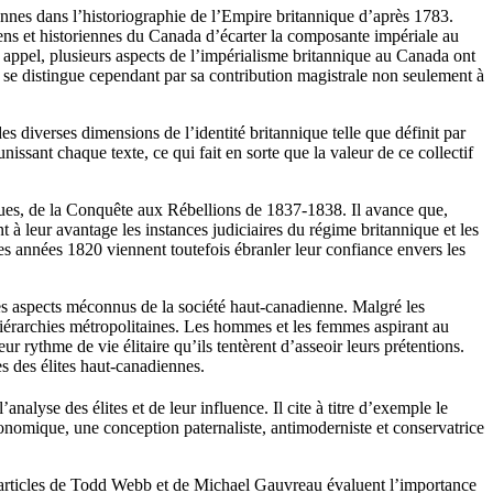
iennes dans l’historiographie de l’Empire britannique d’après 1783.
ens et historiennes du Canada d’écarter la composante impériale au
t appel, plusieurs aspects de l’impérialisme britannique au Canada ont
e se distingue cependant par sa contribution magistrale non seulement à
s diverses dimensions de l’identité britannique telle que définit par
issant chaque texte, ce qui fait en sorte que la valeur de ce collectif
iques, de la Conquête aux Rébellions de 1837-1838. Il avance que,
 leur avantage les instances judiciaires du régime britannique et les
 des années 1820 viennent toutefois ébranler leur confiance envers les
s aspects méconnus de la société haut-canadienne. Malgré les
s hiérarchies métropolitaines. Les hommes et les femmes aspirant au
ur rythme de vie élitaire qu’ils tentèrent d’asseoir leurs prétentions.
es des élites haut-canadiennes.
nalyse des élites et de leur influence. Il cite à titre d’exemple le
conomique, une conception paternaliste, antimoderniste et conservatrice
 Les articles de Todd Webb et de Michael Gauvreau évaluent l’importance