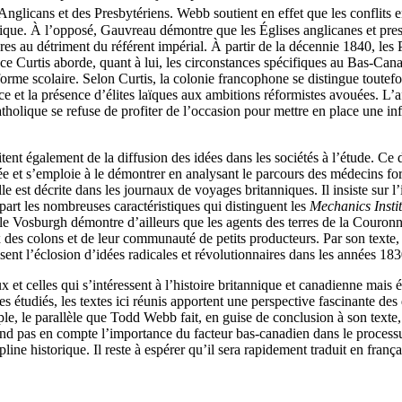
 Anglicans et des Presbytériens. Webb soutient en effet que les conflits
tannique. À l’opposé, Gauvreau démontre que les Églises anglicanes et pr
ières au détriment du référent impérial. À partir de la décennie 1840, le
uce Curtis aborde, quant à lui, les circonstances spécifiques au Bas-Ca
éforme scolaire. Selon Curtis, la colonie francophone se distingue toute
ce et la présence d’élites laïques aux ambitions réformistes avouées. L’a
tholique se refuse de profiter de l’occasion pour mettre en place une in
t également de la diffusion des idées dans les sociétés à l’étude. Ce de
mée et s’emploie à le démontrer en analysant le parcours des médecins 
e est décrite dans les journaux de voyages britanniques. Il insiste sur 
art les nombreuses caractéristiques qui distinguent les
Mechanics Instit
elle Vosburgh démontre d’ailleurs que les agents des terres de la Couro
aux des colons et de leur communauté de petits producteurs. Par son tex
isent l’éclosion d’idées radicales et révolutionnaires dans les années 183
et celles qui s’intéressent à l’histoire britannique et canadienne mais ég
 étudiés, les textes ici réunis apportent une perspective fascinante des
mple, le parallèle que Todd Webb fait, en guise de conclusion à son text
rend pas en compte l’importance du facteur bas-canadien dans le process
ine historique. Il reste à espérer qu’il sera rapidement traduit en frança