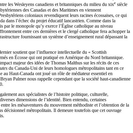
e
 entre les Wesleyens canadiens et britanniques du milieu du
xix
siècle
esbytériennes des Canadas et des Maritimes en viennent
s Presbytériens coloniaux revendiquent leurs racines écossaises, ce qui
nada dans l’échec du projet éducatif lancastrien. Comme dans la
fois par le monopole qu’y exerce l’Église catholique au niveau
ffrontement entre ces dernières et le clergé catholique fera achopper la
frastructure fournissant un système d’enseignement rural dépassant la
rnier soutient que l’influence intellectuelle du « Scottish
formés en Écosse qui ont pratiqué en Amérique du Nord britannique.
l’impact majeur des idées de Thomas Malthus sur les récits de ces
utes
du Canada-Uni de leurs homologues métropolitains tant en ce
nne au Haut-Canada ont joué un rôle de médiateur essentiel en
te, Bryan Palmer nous rappelle cependant que la société haut-canadienne
0.
alement aux spécialistes de l’histoire politique, culturelle,
 diverses dimensions de l’identité. Bien entendu, certaines
e, entre les mésaventures du mouvement méthodiste et l’obtention de la
us décisionnel métropolitain. Il demeure toutefois que cet ouvrage
is.