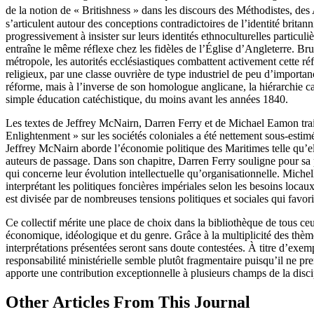
de la notion de « Britishness » dans les discours des Méthodistes, des
s’articulent autour des conceptions contradictoires de l’identité bri
progressivement à insister sur leurs identités ethnoculturelles particul
entraîne le même réflexe chez les fidèles de l’Église d’Angleterre. Br
métropole, les autorités ecclésiastiques combattent activement cette r
religieux, par une classe ouvrière de type industriel de peu d’importan
réforme, mais à l’inverse de son homologue anglicane, la hiérarchie ca
simple éducation catéchistique, du moins avant les années 1840.
Les textes de Jeffrey McNairn, Darren Ferry et de Michael Eamon traiten
Enlightenment » sur les sociétés coloniales a été nettement sous-esti
Jeffrey McNairn aborde l’économie politique des Maritimes telle qu’ell
auteurs de passage. Dans son chapitre, Darren Ferry souligne pour sa p
qui concerne leur évolution intellectuelle qu’organisationnelle. Mich
interprétant les politiques foncières impériales selon les besoins loc
est divisée par de nombreuses tensions politiques et sociales qui favor
Ce collectif mérite une place de choix dans la bibliothèque de tous ceux 
économique, idéologique et du genre. Grâce à la multiplicité des thèmes
interprétations présentées seront sans doute contestées. À titre d’exe
responsabilité ministérielle semble plutôt fragmentaire puisqu’il ne p
apporte une contribution exceptionnelle à plusieurs champs de la discipl
Other Articles From This Journal