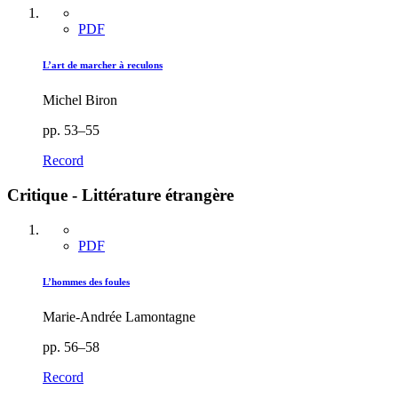
PDF
L’art de marcher à reculons
Michel Biron
pp. 53–55
Record
Critique - Littérature étrangère
PDF
L’hommes des foules
Marie-Andrée Lamontagne
pp. 56–58
Record