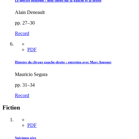
Le spectre politique : neuf thèses sur la gauche et la droite
Alain Deneault
pp. 27–30
Record
PDF
Histoire du clivage gauche-droite : entretien avec Marc Angenot
Mauricio Segura
pp. 31–34
Record
Fiction
PDF
Spécimen zéro