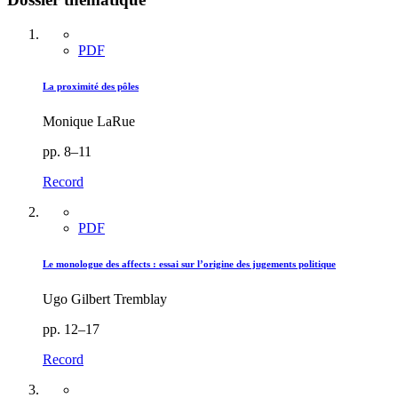
PDF
La proximité des pôles
Monique LaRue
pp. 8–11
Record
PDF
Le monologue des affects : essai sur l’origine des jugements politique
Ugo Gilbert Tremblay
pp. 12–17
Record