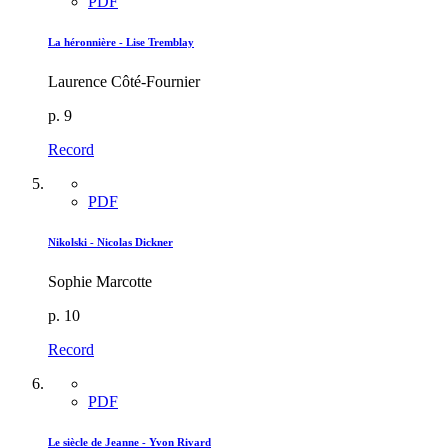
PDF
La héronnière - Lise Tremblay
Laurence Côté-Fournier
p. 9
Record
PDF
Nikolski - Nicolas Dickner
Sophie Marcotte
p. 10
Record
PDF
Le siècle de Jeanne - Yvon Rivard