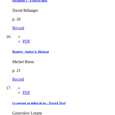
Document 1 - François Blais
David Bélanger
p. 20
Record
PDF
Bondrée - Andrée A. Michaud
Michel Biron
p. 21
Record
PDF
La nageuse au milieu du lac - Patrick Nicol
Geneviève Letarte