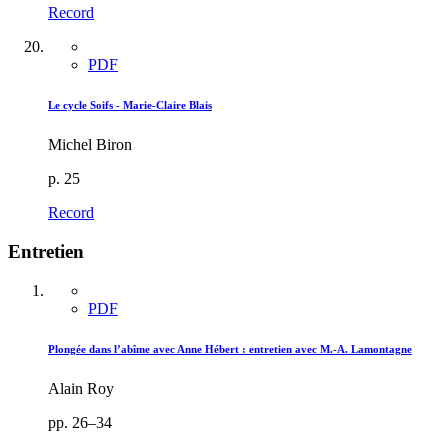
Record
PDF
Le cycle Soifs - Marie-Claire Blais
Michel Biron
p. 25
Record
Entretien
PDF
Plongée dans l’abîme avec Anne Hébert : entretien avec M.-A. Lamontagne
Alain Roy
pp. 26–34