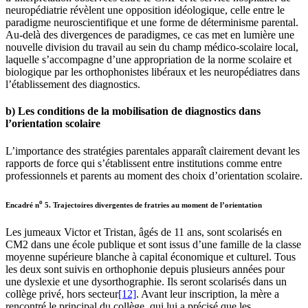
neuropédiatrie révèlent une opposition idéologique, celle entre le
paradigme neuroscientifique et une forme de déterminisme parental.
Au-delà des divergences de paradigmes, ce cas met en lumière une
nouvelle division du travail au sein du champ médico-scolaire local,
laquelle s’accompagne d’une appropriation de la norme scolaire et
biologique par les orthophonistes libéraux et les neuropédiatres dans
l’établissement des diagnostics.
b) Les conditions de la mobilisation de diagnostics dans
l’orientation scolaire
L’importance des stratégies parentales apparaît clairement devant les
rapports de force qui s’établissent entre institutions comme entre
professionnels et parents au moment des choix d’orientation scolaire.
o
Encadré n
5
.
Trajectoires divergentes de fratries au moment de l’orientation
Les jumeaux Victor et Tristan, âgés de 11 ans, sont scolarisés en
CM2 dans une école publique et sont issus d’une famille de la classe
moyenne supérieure blanche à capital économique et culturel. Tous
les deux sont suivis en orthophonie depuis plusieurs années pour
une dyslexie et une dysorthographie. Ils seront scolarisés dans un
collège privé, hors secteur
[12]
. Avant leur inscription, la mère a
rencontré le principal du collège, qui lui a précisé que les