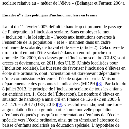
scolaire relative au « métier de l’élève » (Bélanger et Farmer, 2004).
o
Encadré n
2
.
Les politiques d’inclusion scolaire en France
La loi du 11 février 2005 définit le handicap et promeut le passage
de l’intégration à l’inclusion scolaire. Sans employer le mot
« inclusion », la loi stipule « l’accès aux institutions ouvertes à
l’ensemble de la population » et le « maintien dans un cadre
ordinaire de scolarité, de travail et de vie » (article 2). Cela ouvre le
droit à tout enfant d’être scolarisé dans un endroit proche du
domicile. En 2009, des classes pour l’inclusion scolaire (CLIS) sont
créées et deviennent, en 2011, des ULIS (Unités localisées pour
l’inclusion scolaire). Le but reste de favoriser l’inclusion d’élèves en
école dite ordinaire, dont l’orientation est dorénavant dépendante
d’une commission extérieure à l’école organisée par la Maison
départementale des personnes handicapées (MDPH)
[8]
. Par la loi du
8 juillet 2013, le principe de l’inclusion scolaire de tous les enfants
est entériné (art. 1, Code de l’Éducation). Le nombre d’élèves en
situation de handicap a ainsi crû en France de 126 972 en 2005 à
321 476 en 2017 (DEP, 2018)
[9]
. Ces chiffres indiquent une forte
augmentation liée en grande partie à une nouvelle population
d’enfants étiquetés plus qu’à une orientation d’enfants de l’école
spéciale vers l’école ordinaire, ainsi qu’en témoigne l’absence de
baisse d’enfants scolarisés en éducation spéciale. L’hypothèse de