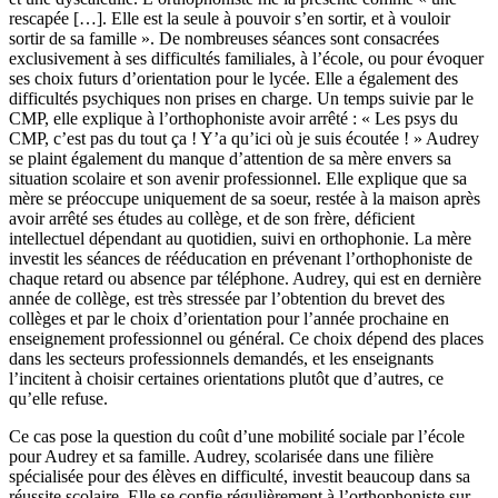
rescapée […]. Elle est la seule à pouvoir s’en sortir, et à vouloir
sortir de sa famille ». De nombreuses séances sont consacrées
exclusivement à ses difficultés familiales, à l’école, ou pour évoquer
ses choix futurs d’orientation pour le lycée. Elle a également des
difficultés psychiques non prises en charge. Un temps suivie par le
CMP, elle explique à l’orthophoniste avoir arrêté : « Les psys du
CMP, c’est pas du tout ça ! Y’a qu’ici où je suis écoutée ! » Audrey
se plaint également du manque d’attention de sa mère envers sa
situation scolaire et son avenir professionnel. Elle explique que sa
mère se préoccupe uniquement de sa soeur, restée à la maison après
avoir arrêté ses études au collège, et de son frère, déficient
intellectuel dépendant au quotidien, suivi en orthophonie. La mère
investit les séances de rééducation en prévenant l’orthophoniste de
chaque retard ou absence par téléphone. Audrey, qui est en dernière
année de collège, est très stressée par l’obtention du brevet des
collèges et par le choix d’orientation pour l’année prochaine en
enseignement professionnel ou général. Ce choix dépend des places
dans les secteurs professionnels demandés, et les enseignants
l’incitent à choisir certaines orientations plutôt que d’autres, ce
qu’elle refuse.
Ce cas pose la question du coût d’une mobilité sociale par l’école
pour Audrey et sa famille. Audrey, scolarisée dans une filière
spécialisée pour des élèves en difficulté, investit beaucoup dans sa
réussite scolaire. Elle se confie régulièrement à l’orthophoniste sur