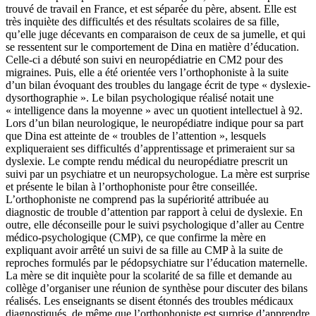
trouvé de travail en France, et est séparée du père, absent. Elle est
très inquiète des difficultés et des résultats scolaires de sa fille,
qu’elle juge décevants en comparaison de ceux de sa jumelle, et qui
se ressentent sur le comportement de Dina en matière d’éducation.
Celle-ci a débuté son suivi en neuropédiatrie en CM2 pour des
migraines. Puis, elle a été orientée vers l’orthophoniste à la suite
d’un bilan évoquant des troubles du langage écrit de type « dyslexie-
dysorthographie ». Le bilan psychologique réalisé notait une
« intelligence dans la moyenne » avec un quotient intellectuel à 92.
Lors d’un bilan neurologique, le neuropédiatre indique pour sa part
que Dina est atteinte de « troubles de l’attention », lesquels
expliqueraient ses difficultés d’apprentissage et primeraient sur sa
dyslexie. Le compte rendu médical du neuropédiatre prescrit un
suivi par un psychiatre et un neuropsychologue. La mère est surprise
et présente le bilan à l’orthophoniste pour être conseillée.
L’orthophoniste ne comprend pas la supériorité attribuée au
diagnostic de trouble d’attention par rapport à celui de dyslexie. En
outre, elle déconseille pour le suivi psychologique d’aller au Centre
médico-psychologique (CMP), ce que confirme la mère en
expliquant avoir arrêté un suivi de sa fille au CMP à la suite de
reproches formulés par le pédopsychiatre sur l’éducation maternelle.
La mère se dit inquiète pour la scolarité de sa fille et demande au
collège d’organiser une réunion de synthèse pour discuter des bilans
réalisés. Les enseignants se disent étonnés des troubles médicaux
diagnostiqués, de même que l’orthophoniste est surprise d’apprendre