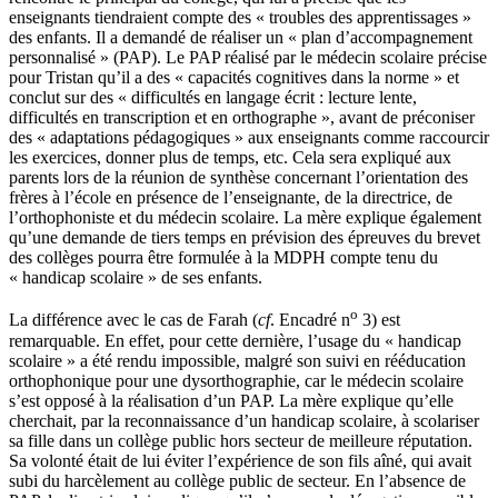
enseignants tiendraient compte des « troubles des apprentissages »
des enfants. Il a demandé de réaliser un « plan d’accompagnement
personnalisé » (PAP). Le PAP réalisé par le médecin scolaire précise
pour Tristan qu’il a des « capacités cognitives dans la norme » et
conclut sur des « difficultés en langage écrit : lecture lente,
difficultés en transcription et en orthographe », avant de préconiser
des « adaptations pédagogiques » aux enseignants comme raccourcir
les exercices, donner plus de temps, etc. Cela sera expliqué aux
parents lors de la réunion de synthèse concernant l’orientation des
frères à l’école en présence de l’enseignante, de la directrice, de
l’orthophoniste et du médecin scolaire. La mère explique également
qu’une demande de tiers temps en prévision des épreuves du brevet
des collèges pourra être formulée à la MDPH compte tenu du
« handicap scolaire » de ses enfants.
o
La différence avec le cas de Farah (
cf
. Encadré n
3) est
remarquable. En effet, pour cette dernière, l’usage du « handicap
scolaire » a été rendu impossible, malgré son suivi en rééducation
orthophonique pour une dysorthographie, car le médecin scolaire
s’est opposé à la réalisation d’un PAP. La mère explique qu’elle
cherchait, par la reconnaissance d’un handicap scolaire, à scolariser
sa fille dans un collège public hors secteur de meilleure réputation.
Sa volonté était de lui éviter l’expérience de son fils aîné, qui avait
subi du harcèlement au collège public de secteur. En l’absence de