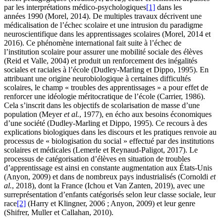
par les interprétations médico-psychologiques
[1]
dans les
années 1990 (Morel, 2014). De multiples travaux décrivent une
médicalisation de l’échec scolaire et une intrusion du paradigme
neuroscientifique dans les apprentissages scolaires (Morel, 2014 et
2016). Ce phénomène international fait suite à l’échec de
l’institution scolaire pour assurer une mobilité sociale des élèves
(Reid et Valle, 2004) et produit un renforcement des inégalités
sociales et raciales à l’école (Dudley-Marling et Dippo, 1995). En
attribuant une origine neurobiologique à certaines difficultés
scolaires, le champ « troubles des apprentissages » a pour effet de
renforcer une idéologie méritocratique de l’école (Carrier, 1986).
Cela s’inscrit dans les objectifs de scolarisation de masse d’une
population (Meyer
et al.
, 1977), en écho aux besoins économiques
d’une société (Dudley-Marling et Dippo, 1995). Ce recours à des
explications biologiques dans les discours et les pratiques renvoie au
processus de « biologisation du social » effectué par des institutions
scolaires et médicales (Lemerle et Reynaud-Paligot, 2017). Le
processus de catégorisation d’élèves en situation de troubles
d’apprentissage est ainsi en constante augmentation aux États-Unis
(Anyon, 2009) et dans de nombreux pays industrialisés (Cornoldi
et
al.
, 2018), dont la France (Ichou et Van Zanten, 2019), avec une
surreprésentation d’enfants catégorisés selon leur classe sociale, leur
race
[2]
(Harry et Klingner, 2006 ; Anyon, 2009) et leur genre
(Shifrer, Muller et Callahan, 2010).