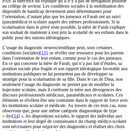
PAP, la directrice lui explique qu’il n’y a pas de dérogation possible
au collège de secteur. Les conditions sociales à la mobilisation des
dispositifs de handicap deviennent ainsi déterminantes pour
l’orientation, d’autant plus que les jumeaux et Farah ont un suivi
(para)médical et scolaire auprès des mêmes professionnels. Si la
scolarisation dans le privé reste possible, la mère de Farah explique
son souhait de maintenir à tout prix la scolarité de ses enfants dans le
public pour des raisons idéologiques.
L’usage du diagnostic neuroscientifique peut, sous certaines
conditions (sociales)
[13]
, se révéler une ressource pour les parents
dans l’orientation de leur enfant, comme pour le cas des jumeaux.
En ce qui concerne la mère de Farah, qui n’a pas fait d’études, sa
position sociale plus fragile et son rapport idéologique favorable aux
institutions publiques ne lui permettent pas de développer sa
stratégie pour la scolarisation de sa fille. Dans le cas de Dina, non
seulement l’usage du diagnostic ne permet pas de modifier la
trajectoire scolaire, mais il confronte la mère aux divergences des
discours professionnels médicaux, paramédicaux et scolaires. Ces
éléments se révèlent être une contrainte dans le rapport de force avec
les institutions scolaire et médicale. Au travers de ces trois cas, nous
observons que, pour une même catégorie diagnostique de type
« dys
[14]
», les dispositions sociales, le rapport des individus aux
institutions et leur degré de connaissance du champ médico-scolaire
sont nécessaires pour
négocier
des diagnostics et réaliser des choix