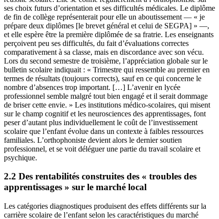
ses choix futurs d’orientation et ses difficultés médicales. Le diplôme
de fin de collège représenterait pour elle un aboutissement — « je
prépare deux diplômes [le brevet général et celui de SEGPA] » —,
et elle espère être la première diplômée de sa fratrie. Les enseignants
perçoivent peu ses difficultés, du fait d’évaluations correctes
comparativement à sa classe, mais en discordance avec son vécu.
Lors du second semestre de troisième, l’appréciation globale sur le
bulletin scolaire indiquait : « Trimestre qui ressemble au premier en
termes de résultats (toujours corrects), sauf en ce qui concerne le
nombre d’absences trop important. […] L’avenir en lycée
professionnel semble malgré tout bien engagé et il serait dommage
de briser cette envie. » Les institutions médico-scolaires, qui misent
sur le champ cognitif et les neurosciences des apprentissages, font
peser d’autant plus individuellement le coût de l’investissement
scolaire que l’enfant évolue dans un contexte à faibles ressources
familiales. L’orthophoniste devient alors le dernier soutien
professionnel, et se voit déléguer une partie du travail scolaire et
psychique.
2.2 Des rentabilités construites des « troubles des
apprentissages » sur le marché local
Les catégories diagnostiques produisent des effets différents sur la
carrière scolaire de l’enfant selon les caractéristiques du marché