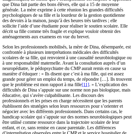
que Dina fait partie des bons élèves, elle qui a 15 de moyenne
générale. La mère exprime à cette réunion les grandes difficultés
psychologiques de sa fille et la lourdeur de la gestion quotidienne
des devoirs à la maison, jusqu’à des heures très tardives ; elle
sollicite l’aide d’une étudiante pour réaliser le soutien scolaire. Elle
décrit sa fille comme très fragile et explique vouloir obtenir des
aménagements aux examens en vue du brevet.
Selon les professionnels mobilisés, la mère de Dina, désemparée, est
confrontée à plusieurs interprétations médicales des difficultés
scolaires de sa fille, qui renvoient à une causalité neurobiologique ou
à une responsabilité maternelle. Avant la consultation auprès d’un
neuropédiatre, le pédopsychiatre du CMP aurait remis en cause sa
manière d’éduquer : « Ils disent que c’est à ma fille, qui est assez
grande pour gérer un emploi du temps, de répondre […]. Ils trouvent
que le problème est mon rapport à ma fille
[11]
. » L’explication des
difficultés de Dina s’appuie sur une norme non pas biologique, mais
éducative, qui s’avère culpabilisante. Les discours des
professionnels et les prises en charge nécessitent que les parents
établissent des stratégies selon leurs ressources pour s’orienter et
négocier avec les différents professionnels. Dans certains cas, le
handicap scolaire qui s’appuie sur des normes neurobiologiques peut
être utilisé comme ressource dans la trajectoire scolaire de leur
enfant, et ce, sans remise en cause parentale. Les différences
d’interprétation observées entre le CMP et le service hospitalier de