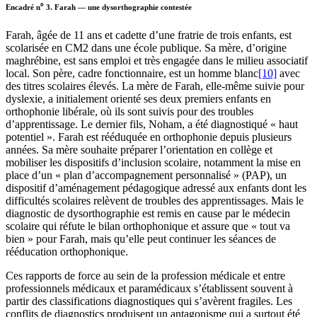
o
Encadré n
3
.
Farah — une dysorthographie contestée
Farah, âgée de 11 ans et cadette d’une fratrie de trois enfants, est
scolarisée en CM2 dans une école publique. Sa mère, d’origine
maghrébine, est sans emploi et très engagée dans le milieu associatif
local. Son père, cadre fonctionnaire, est un homme blanc
[10]
avec
des titres scolaires élevés. La mère de Farah, elle-même suivie pour
dyslexie, a initialement orienté ses deux premiers enfants en
orthophonie libérale, où ils sont suivis pour des troubles
d’apprentissage. Le dernier fils, Noham, a été diagnostiqué « haut
potentiel ». Farah est rééduquée en orthophonie depuis plusieurs
années. Sa mère souhaite préparer l’orientation en collège et
mobiliser les dispositifs d’inclusion scolaire, notamment la mise en
place d’un « plan d’accompagnement personnalisé » (PAP), un
dispositif d’aménagement pédagogique adressé aux enfants dont les
difficultés scolaires relèvent de troubles des apprentissages. Mais le
diagnostic de dysorthographie est remis en cause par le médecin
scolaire qui réfute le bilan orthophonique et assure que « tout va
bien » pour Farah, mais qu’elle peut continuer les séances de
rééducation orthophonique.
Ces rapports de force au sein de la profession médicale et entre
professionnels médicaux et paramédicaux s’établissent souvent à
partir des classifications diagnostiques qui s’avèrent fragiles. Les
conflits de diagnostics produisent un antagonisme qui a surtout été