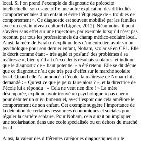
local. Si l’on prend l’exemple du diagnostic de précocité
intellectuelle, son usage offre une autre explication des difficultés
comportementales d’un enfant et évite l’étiquetage de « troubles de
comportement ». Ce diagnostic est souvent mobilisé par les familles
avec un certain niveau culturel (Lignier, 2012). Néanmoins, il peut
s’avérer sans effet sur une trajectoire, par exemple lorsqu’il n’est pas
reconnu par tous les professionnels du champ médico-scolaire local.
Ainsi, la mère de Farah m’explique lors d’un entretien avoir vu un
psychologue pour son dernier enfant, Noham, scolarisé en CE1. Elle
le décrit comme étant « très agité et pos[ant] des problèmes à sa
maîtresse », bien qu’il ait d’excellents résultats scolaires, et indique
que le diagnostic de « haut potentiel » a été retenu. Elle se dit déçue
que ce diagnostic n’ait que très peu d’effet sur le marché scolaire
local. Quand elle l’a annoncé à l’école, la maîtresse de Noham lui a
demandé : « Qu’est-ce que je peux faire alors ? », et la directrice de
l’école lui a répondu : « Cela ne veut rien dire ! » La mère,
désemparée, explique avoir trouvé un psychologue « pas cher »
pour débuter un suivi bimensuel, avec l’espoir que cela améliore le
comportement de son enfant. Cet exemple suggère l’importance de
la détention de certaines ressources économiques et sociales pour
réguler la carrière scolaire. Pour Noham, cela aurait pu impliquer
une scolarisation dans une école spécialisée ou en dehors du marché
local.
Ainsi, la valeur des différentes catégories diagnostiques sur le