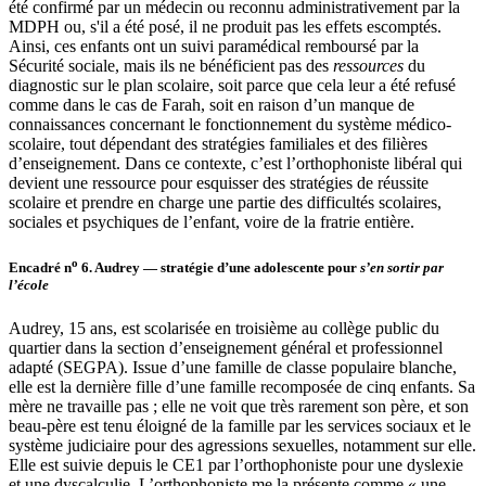
été confirmé par un médecin ou reconnu administrativement par la
MDPH ou, s'il a été posé, il ne produit pas les effets escomptés.
Ainsi, ces enfants ont un suivi paramédical remboursé par la
Sécurité sociale, mais ils ne bénéficient pas des
ressources
du
diagnostic sur le plan scolaire, soit parce que cela leur a été refusé
comme dans le cas de Farah, soit en raison d’un manque de
connaissances concernant le fonctionnement du système médico-
scolaire, tout dépendant des stratégies familiales et des filières
d’enseignement. Dans ce contexte, c’est l’orthophoniste libéral qui
devient une ressource pour esquisser des stratégies de réussite
scolaire et prendre en charge une partie des difficultés scolaires,
sociales et psychiques de l’enfant, voire de la fratrie entière.
o
Encadré n
6
.
Audrey — stratégie d’une adolescente pour
s’en sortir par
l’école
Audrey, 15 ans, est scolarisée en troisième au collège public du
quartier dans la section d’enseignement général et professionnel
adapté (SEGPA). Issue d’une famille de classe populaire blanche,
elle est la dernière fille d’une famille recomposée de cinq enfants. Sa
mère ne travaille pas ; elle ne voit que très rarement son père, et son
beau-père est tenu éloigné de la famille par les services sociaux et le
système judiciaire pour des agressions sexuelles, notamment sur elle.
Elle est suivie depuis le CE1 par l’orthophoniste pour une dyslexie
et une dyscalculie. L’orthophoniste me la présente comme « une