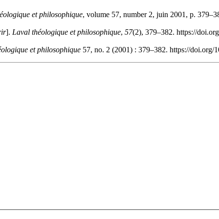
éologique et philosophique
, volume 57, number 2, juin 2001, p. 379–38
ir
].
Laval théologique et philosophique
,
57
(2), 379–382. https://doi.o
éologique et philosophique
57, no. 2 (2001) : 379–382. https://doi.org