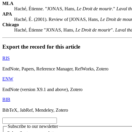
MLA
Haché, Étienne. "JONAS, Hans,
Le Droit de mourir
."
Laval th
APA
Haché, É. (2001). Review of [JONAS, Hans,
Le Droit de mour
Chicago
Haché, Étienne "JONAS, Hans,
Le Droit de mourir
".
Laval th
Export the record for this article
RIS
EndNote, Papers, Reference Manager, RefWorks, Zotero
ENW
EndNote (version X9.1 and above), Zotero
BIB
BibTeX, JabRef, Mendeley, Zotero
Subscribe to our newsletter