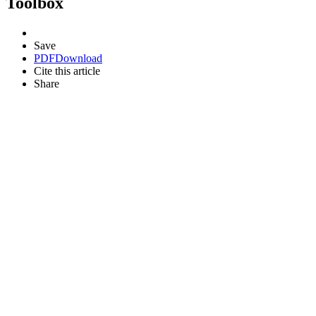
Toolbox
Save
PDF
Download
Cite this article
Share