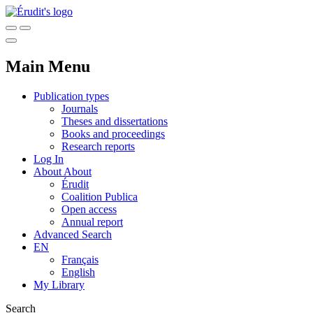
Main Menu
Publication types
Journals
Theses and dissertations
Books and proceedings
Research reports
Log In
About
About
Érudit
Coalition Publica
Open access
Annual report
Advanced Search
EN
Français
English
My Library
Search