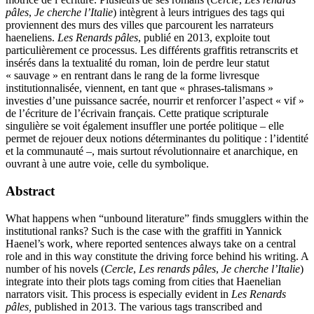
pâles
,
Je cherche l’Italie
) intègrent à leurs intrigues des tags qui
proviennent des murs des villes que parcourent les narrateurs
haeneliens.
Les Renards pâles
, publié en 2013, exploite tout
particulièrement ce processus. Les différents graffitis retranscrits et
insérés dans la textualité du roman, loin de perdre leur statut
« sauvage » en rentrant dans le rang de la forme livresque
institutionnalisée, viennent, en tant que « phrases-talismans »
investies d’une puissance sacrée, nourrir et renforcer l’aspect « vif »
de l’écriture de l’écrivain français. Cette pratique scripturale
singulière se voit également insuffler une portée politique – elle
permet de rejouer deux notions déterminantes du politique : l’identité
et la communauté –, mais surtout révolutionnaire et anarchique, en
ouvrant à une autre voie, celle du symbolique.
Abstract
What happens when “unbound literature” finds smugglers within the
institutional ranks? Such is the case with the graffiti in Yannick
Haenel’s work, where reported sentences always take on a central
role and in this way constitute the driving force behind his writing. A
number of his novels (
Cercle
,
Les renards pâles
,
Je cherche l’Italie
)
integrate into their plots tags coming from cities that Haenelian
narrators visit. This process is especially evident in
Les Renards
pâles,
published in 2013. The various tags transcribed and