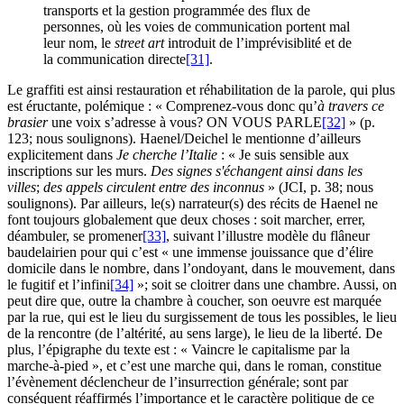
transports et la gestion programmée des flux de
personnes, où les voies de communication portent mal
leur nom, le
street art
introduit de l’imprévisiblité et de
la communication directe
[31]
.
Le graffiti est ainsi restauration et réhabilitation de la parole, qui plus
est éructante, polémique : « Comprenez-vous donc qu’
à travers ce
brasier
une voix s’adresse à vous? ON VOUS PARLE
[32]
» (p.
123; nous soulignons). Haenel/Deichel le mentionne d’ailleurs
explicitement dans
Je cherche l’Italie
: « Je suis sensible aux
inscriptions sur les murs.
Des signes s'échangent ainsi dans les
villes
;
des appels circulent entre des inconnus
» (JCI, p. 38; nous
soulignons). Par ailleurs, le(s) narrateur(s) des récits de Haenel ne
font toujours globalement que deux choses : soit marcher, errer,
déambuler, se promener
[33]
, suivant l’illustre modèle du flâneur
baudelairien pour qui c’est « une immense jouissance que d’élire
domicile dans le nombre, dans l’ondoyant, dans le mouvement, dans
le fugitif et l’infini
[34]
»; soit se cloitrer dans une chambre. Aussi, on
peut dire que, outre la chambre à coucher, son oeuvre est marquée
par la rue, qui est le lieu du surgissement de tous les possibles, le lieu
de la rencontre (de l’altérité, au sens large), le lieu de la liberté. De
plus, l’épigraphe du texte est : « Vaincre le capitalisme par la
marche-à-pied »,
et c’est une marche qui, dans le roman, constitue
l’évènement déclencheur de l’insurrection générale; sont par
conséquent réaffirmés l’importance et le caractère politique de ce