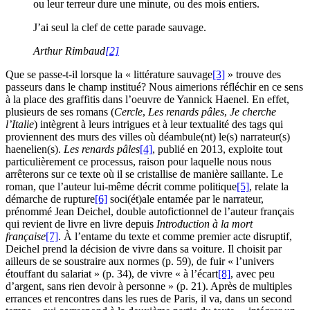
ou leur terreur dure une minute, ou des mois entiers.
J’ai seul la clef de cette parade sauvage.
Arthur Rimbaud
[2]
Que se passe-t-il lorsque la « littérature sauvage
[3]
» trouve des
passeurs dans le champ institué? Nous aimerions réfléchir en ce sens
à la place des graffitis dans l’oeuvre de Yannick Haenel. En effet,
plusieurs de ses romans (
Cercle
,
Les renards pâles
,
Je cherche
l’Italie
) intègrent à leurs intrigues et à leur textualité des tags qui
proviennent des murs des villes où déambule(nt) le(s) narrateur(s)
haenelien(s).
Les renards pâles
[4]
, publié en 2013, exploite tout
particulièrement ce processus, raison pour laquelle nous nous
arrêterons sur ce texte où il se cristallise de manière saillante. Le
roman, que l’auteur lui-même décrit comme politique
[5]
, relate la
démarche de rupture
[6]
soci(ét)ale entamée par le narrateur,
prénommé Jean Deichel, double autofictionnel de l’auteur français
qui revient de livre en livre depuis
Introduction à la mort
française
[7]
. À l’entame du texte et comme premier acte disruptif,
Deichel prend la décision de vivre dans sa voiture. Il choisit par
ailleurs de se soustraire aux normes (p. 59), de fuir « l’univers
étouffant du salariat » (p. 34), de vivre « à l’écart
[8]
, avec peu
d’argent, sans rien devoir à personne » (p. 21). Après de multiples
errances et rencontres dans les rues de Paris, il va, dans un second