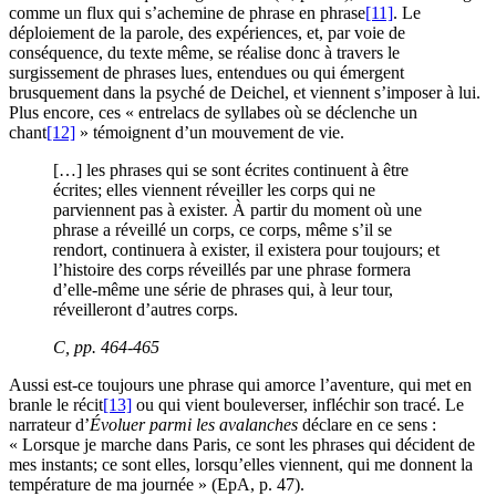
comme un flux qui s’achemine de phrase en phrase
[11]
. Le
déploiement de la parole, des expériences, et, par voie de
conséquence, du texte même, se réalise donc à travers le
surgissement de phrases lues, entendues ou qui émergent
brusquement dans la psyché de Deichel, et viennent s’imposer à lui.
Plus encore, ces « entrelacs de syllabes où se déclenche un
chant
[12]
» témoignent d’un mouvement de vie.
[…] les phrases qui se sont écrites continuent à être
écrites; elles viennent réveiller les corps qui ne
parviennent pas à exister. À partir du moment où une
phrase a réveillé un corps, ce corps, même s’il se
rendort, continuera à exister, il existera pour toujours; et
l’histoire des corps réveillés par une phrase formera
d’elle-même une série de phrases qui, à leur tour,
réveilleront d’autres corps.
C, pp. 464-465
Aussi est-ce toujours une phrase qui amorce l’aventure, qui met en
branle le récit
[13]
ou qui vient bouleverser, infléchir son tracé. Le
narrateur d’
Évoluer parmi les avalanches
déclare en ce sens :
« Lorsque je marche dans Paris, ce sont les phrases qui décident de
mes instants; ce sont elles, lorsqu’elles viennent, qui me donnent la
température de ma journée » (EpA, p. 47).