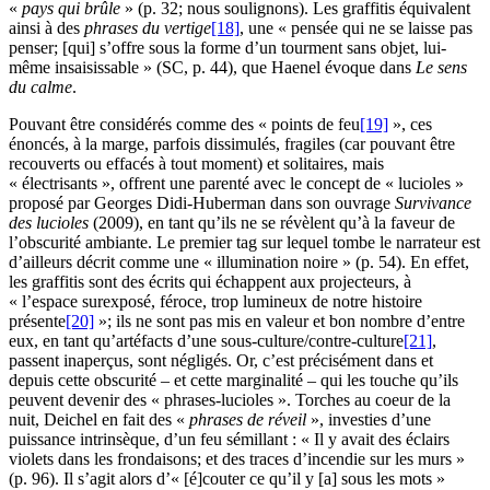
«
pays qui brûle
» (p. 32; nous soulignons). Les graffitis équivalent
ainsi à des
phrases du vertige
[18]
, une « pensée qui ne se laisse pas
penser; [qui] s’offre sous la forme d’un tourment sans objet, lui-
même insaisissable » (SC, p. 44), que Haenel évoque dans
Le sens
du calme
.
Pouvant être considérés comme des « points de feu
[19]
», ces
énoncés, à la marge, parfois dissimulés, fragiles (car pouvant être
recouverts ou effacés à tout moment) et solitaires, mais
« électrisants », offrent une parenté avec le concept de « lucioles »
proposé par Georges Didi-Huberman dans son ouvrage
Survivance
des lucioles
(2009), en tant qu’ils ne se révèlent qu’à la faveur de
l’obscurité ambiante. Le premier tag sur lequel tombe le narrateur est
d’ailleurs décrit comme une « illumination noire » (p. 54). En effet,
les graffitis sont des écrits qui échappent aux projecteurs, à
« l’espace surexposé, féroce, trop lumineux de notre histoire
présente
[20]
»; ils ne sont pas mis en valeur et bon nombre d’entre
eux, en tant qu’artéfacts d’une sous-culture/contre-culture
[21]
,
passent inaperçus, sont négligés. Or, c’est précisément dans et
depuis cette obscurité – et cette marginalité – qui les touche qu’ils
peuvent devenir des « phrases-lucioles ». Torches au coeur de la
nuit, Deichel en fait des «
phrases de réveil
», investies d’une
puissance intrinsèque, d’un feu sémillant : « Il y avait des éclairs
violets dans les frondaisons; et des traces d’incendie sur les murs »
(p. 96). Il s’agit alors d’« [é]couter ce qu’il y [a] sous les mots »