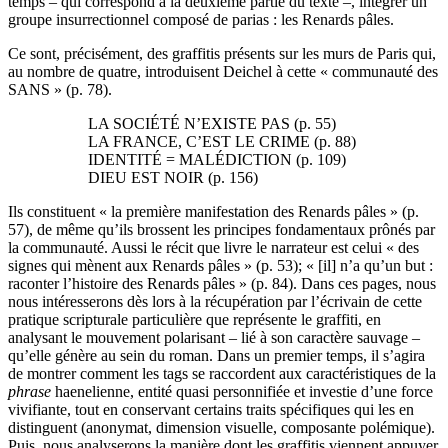
temps – qui correspond à la deuxième partie du texte –, intégrer un
groupe insurrectionnel composé de parias : les Renards pâles.
Ce sont, précisément, des graffitis présents sur les murs de Paris qui,
au nombre de quatre, introduisent Deichel à cette « communauté des
SANS » (p. 78).
LA SOCIÉTÉ N’EXISTE PAS (p. 55)
LA FRANCE, C’EST LE CRIME (p. 88)
IDENTITÉ = MALÉDICTION (p. 109)
DIEU EST NOIR (p. 156)
Ils constituent « la première manifestation des Renards pâles » (p.
57), de même qu’ils brossent les principes fondamentaux prônés par
la communauté. Aussi le récit que livre le narrateur est celui « des
signes qui mènent aux Renards pâles » (p. 53); « [il] n’a qu’un but :
raconter l’histoire des Renards pâles » (p. 84). Dans ces pages, nous
nous intéresserons dès lors à la récupération par l’écrivain de cette
pratique scripturale particulière que représente le graffiti, en
analysant le mouvement polarisant – lié à son caractère sauvage –
qu’elle génère au sein du roman. Dans un premier temps, il s’agira
de montrer comment les tags se raccordent aux caractéristiques de la
phrase
haenelienne, entité quasi personnifiée et investie d’une force
vivifiante, tout en conservant certains traits spécifiques qui les en
distinguent (anonymat, dimension visuelle, composante polémique).
Puis, nous analyserons la manière dont les graffitis viennent appuyer