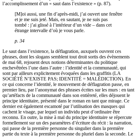
l’accomplissement d’un « saut dans l’existence » (p. 87).
[M]oi aussi, une fin d’après-midi, j’ai ouvert une fenêtre
et je me suis jeté. Mais, en sautant, je ne suis pas
tombé : j’ai glissé à l’intérieur d’un vide – dans cet
étrange intervalle d’où je vous parle.
p. 34
Le saut dans l’existence, la déflagration, auxquels ouvrent ces
phrases, dont les slogans semblent tout droit sortis des évènements
de mai 68, rejouent deux notions déterminantes du politique
enchevêtrées l’une dans l’autre : l’identité et la communauté, qui
sont par ailleurs explicitement évoquées dans les graffitis (LA
SOCIÉTÉ N’EXISTE PAS; IDENTITÉ = MALÉDICTION). En
ce qui concerne l’identité, le mouvement de déflagration passe, en
premier lieu, par l’anonymat des phrases écrites sur les murs : en tant
qu’artéfacts de la communauté dans son entièreté, elles déjouent le
principe identitaire, présenté dans le roman en tant que mirage. Ce
dernier est également escamoté par l’utilisation des masques qui
cachent le visage, par lequel un individu peut d’ordinaire être
reconnu. En outre, la mise à mal du principe identitaire se répercute
formellement sur un des paramètres d’écriture du récit : la narration,
qui passe de la première personne du singulier dans la première
partie du texte à la première personne du pluriel dans la seconde. Le