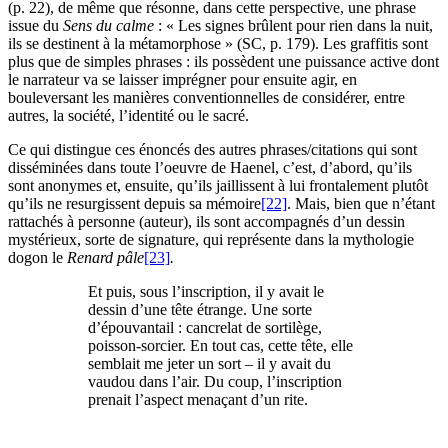
(p. 22), de même que résonne, dans cette perspective, une phrase
issue du
Sens du calme
: « Les signes brûlent pour rien dans la nuit,
ils se destinent à la métamorphose » (SC, p. 179). Les graffitis sont
plus que de simples phrases : ils possèdent une puissance active dont
le narrateur va se laisser imprégner pour ensuite agir, en
bouleversant les manières conventionnelles de considérer, entre
autres, la société, l’identité ou le sacré.
Ce qui distingue ces énoncés des autres phrases/citations qui sont
disséminées dans toute l’oeuvre de Haenel, c’est, d’abord, qu’ils
sont anonymes et, ensuite, qu’ils jaillissent à lui frontalement plutôt
qu’ils ne resurgissent depuis sa mémoire
[22]
. Mais, bien que n’étant
rattachés à personne (auteur), ils sont accompagnés d’un dessin
mystérieux, sorte de signature, qui représente dans la mythologie
dogon le
Renard pâle
[23]
.
Et puis, sous l’inscription, il y avait le
dessin d’une tête étrange. Une sorte
d’épouvantail : cancrelat de sortilège,
poisson-sorcier. En tout cas, cette tête, elle
semblait me jeter un sort – il y avait du
vaudou dans l’air. Du coup, l’inscription
prenait l’aspect menaçant d’un rite.