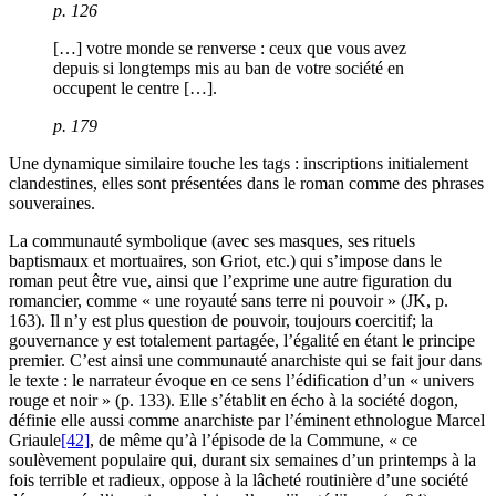
p. 126
[…] votre monde se renverse : ceux que vous avez
depuis si longtemps mis au ban de votre société en
occupent le centre […].
p. 179
Une dynamique similaire touche les tags : inscriptions initialement
clandestines, elles sont présentées dans le roman comme des phrases
souveraines.
La communauté symbolique (avec ses masques, ses rituels
baptismaux et mortuaires, son Griot, etc.) qui s’impose dans le
roman peut être vue, ainsi que l’exprime une autre figuration du
romancier, comme « une royauté sans terre ni pouvoir » (JK, p.
163). Il n’y est plus question de pouvoir, toujours coercitif; la
gouvernance y est totalement partagée, l’égalité en étant le principe
premier. C’est ainsi une communauté anarchiste qui se fait jour dans
le texte : le narrateur évoque en ce sens l’édification d’un « univers
rouge et noir » (p. 133). Elle s’établit en écho à la société dogon,
définie elle aussi comme anarchiste par l’éminent ethnologue Marcel
Griaule
[42]
, de même qu’à l’épisode de la Commune, « ce
soulèvement populaire qui, durant six semaines d’un printemps à la
fois terrible et radieux, oppose à la lâcheté routinière d’une société