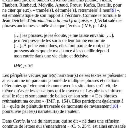
Flaubert, Rimbaud, Melville, Artaud, Proust, Kafka, Bataille, pour
ne citer qu’eux), « tramée[s], détramée[s], retramée[s] à neuf
[9]
»,
est emblématique de son rapport à l’écriture. Comme le formule le
Jean Deichel d’
Introduction à la mort française
, « [l]’éclat salé des
phrases anciennes se mêle à ce que j’écris » (IMF, p. 148).
[…] les phrases, je les écoute, je me laisse envahir. […],
je m’empresse de les sortir de leur tombe endormie
[…]. À peine entendues, elles font partie de moi; et je
pressens alors que de ma chance à les cueillir dépend
mon entrée dans une vie claire et décisive.
IMF, p. 36
Les péripéties vécues par le(s) narrateur(s) de ses textes se présentent
ainsi comme un parcours jalonné de multiples phrases et citations
déferlantes qui viennent résonner avec les situations qu’il vit, de
même qu’avec les sensations qui le traversent. Les phrases infusent
ainsi le récit et sont autant de balises en son sein : « Des phrases
rythmaient ma course » (IMF, p. 154). Elles participent également à
la « quête de plénitude traversée de moments de ravissement
[10]
»
poursuivie par le(s) narrateur(s) de l’auteur.
Dans
Cercle
, la vie du narrateur, qui se dit « né dans une effusion
continue de lettres qui s’engendrent » (C, p. 254), est ainsi envisagée