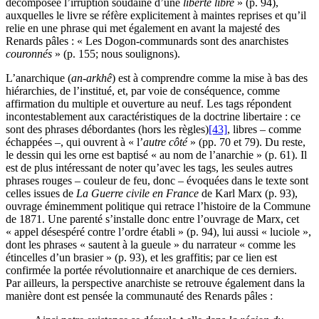
décomposée l’irruption soudaine d’une
liberté libre
» (p. 94),
auxquelles le livre se réfère explicitement à maintes reprises et qu’il
relie en une phrase qui met également en avant la majesté des
Renards pâles : « Les Dogon-communards sont des anarchistes
couronnés
» (p. 155; nous soulignons).
L’anarchique (
an-arkhê
)
est à comprendre comme la mise à bas des
hiérarchies, de l’institué, et, par voie de conséquence, comme
affirmation du multiple et ouverture au neuf. Les tags répondent
incontestablement aux caractéristiques de la doctrine libertaire : ce
sont des phrases débordantes (hors les règles)
[43]
, libres – comme
échappées –, qui ouvrent à « l’
autre côté
» (pp. 70 et 79). Du reste,
le dessin qui les orne est baptisé « au nom de l’anarchie » (p. 61). Il
est de plus intéressant de noter qu’avec les tags, les seules autres
phrases rouges – couleur de feu, donc – évoquées dans le texte sont
celles issues de
La Guerre civile en France
de Karl Marx (p. 93),
ouvrage éminemment politique qui retrace l’histoire de la Commune
de 1871. Une parenté s’installe donc entre l’ouvrage de Marx, cet
« appel désespéré contre l’ordre établi » (p. 94), lui aussi « luciole »,
dont les phrases « sautent à la gueule » du narrateur « comme les
étincelles d’un brasier » (p. 93), et les graffitis; par ce lien est
confirmée la portée révolutionnaire et anarchique de ces derniers.
Par ailleurs, la perspective anarchiste se retrouve également dans la
manière dont est pensée la communauté des Renards pâles :