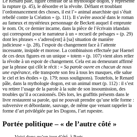
Le Renard pâle, figure centrale de la mythologie dogon, y représente
la rupture (p. 45), le désordre et la révolte. Défiant et troublant
l’ordonnancement des choses, il est l’« animal anarchiste qui s’était
rebellé contre la Création » (p. 111). Il s’avère associé dans le roman
au fameux et mystérieux personnage de Beckett auquel il emprunte
le nom. Or, ce dernier incarne, dans la pièce de l’écrivain irlandais
qui correspond pour le narrateur à un « recueil de présages » (p. 29)
dont les phrases « s’adress[ent] à [sa] situation de manière
judicieuse » (p. 28), l’espoir du changement face à l’attente
incessante, insipide et morose. La combinaison effectuée par Haenel
de ces deux figures en un unique « totem » (p. 107) vient alors relier
la révolte à un espoir de changement. Cela est au demeurant affirmé
par la phrase qui clôt le récit : «
Sa parole ouvre en chacun de nous
une espérance
, elle transporte son feu à tous les masques, elle salue
le ciel et les étoiles » (p. 179; nous soulignons). Toutefois, le Renard
pâle, dans la mythologie dogon, est un animal muet (p. 112) : il s’est
vu retirer l’usage de la parole à la suite de son insoumission, des
troubles qu’il a occasionnés. Dès lors, les graffitis présents dans le
livre restaurent sa parole, qui ne pouvait prendre qu’une telle forme :
subversive et débordante, sauvage, de même que venant rappeler la
forme d’art privilégiée par les Dogons, l’art rupestre.
Portée politique – « de l’autre côté »
Voici donc qu’un jour d’été, à Paris,