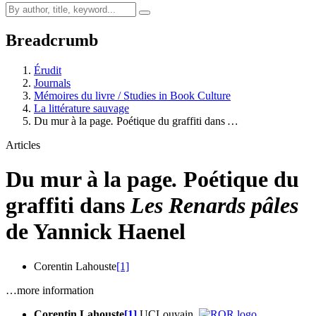
Breadcrumb
Érudit
Journals
Mémoires du livre / Studies in Book Culture
La littérature sauvage
Du mur à la page
.
Poétique du graffiti dans
…
Articles
Du mur à la page
.
Poétique du
graffiti dans
Les Renards pâles
de Yannick Haenel
Corentin Lahouste
[1]
…more information
Corentin Lahouste
[1]
UCLouvain,