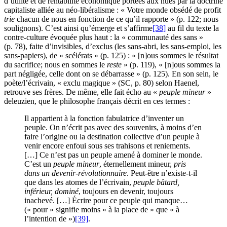
d’utilité et de rentabilité économique portées aux nues par la doctrine
capitaliste alliée au néo-libéralisme : « Votre monde obsédé de profit
trie
chacun de nous en fonction de ce qu’il rapporte » (p. 122; nous
soulignons). C’est ainsi qu’émerge et s’affirme
[38]
au fil du texte la
contre-culture évoquée plus haut : la « communauté des
sans
»
(p. 78), faite d’invisibles, d’exclus (les sans-abri, les sans-emploi, les
sans-papiers), de « scélérats » (p. 125) : « [n]ous sommes le résultat
du sacrifice; nous en sommes le
reste
» (p. 119), « [n]ous sommes la
part négligée, celle dont on se débarrasse » (p. 125). En son sein, le
poète/l’écrivain, « exclu magique » (SC, p. 80) selon Haenel,
retrouve ses frères. De même, elle fait écho au «
peuple mineur
»
deleuzien, que le philosophe français décrit en ces termes :
Il appartient à la fonction fabulatrice d’inventer un
peuple. On n’écrit pas avec des souvenirs, à moins d’en
faire l’origine ou la destination collective d’un peuple à
venir encore enfoui sous ses trahisons et reniements.
[…] Ce n’est pas un peuple amené à dominer le monde.
C’est un
peuple mineur
, éternellement mineur,
pris
dans un devenir-révolutionnaire
. Peut-être n’existe-t-il
que dans les atomes de l’écrivain,
peuple bâtard,
inférieur, dominé
, toujours en devenir, toujours
inachevé. […] Écrire pour ce peuple qui manque…
(« pour » signifie moins « à la place de » que « à
l’intention de »)
[39]
.