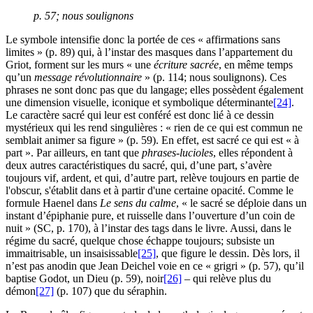
p. 57; nous soulignons
Le symbole intensifie donc la portée de ces « affirmations sans
limites » (p. 89) qui, à l’instar des masques dans l’appartement du
Griot, forment sur les murs « une
écriture sacrée
, en même temps
qu’un
message révolutionnaire
» (p. 114; nous soulignons). Ces
phrases ne sont donc pas que du langage; elles possèdent également
une dimension visuelle, iconique et symbolique déterminante
[24]
.
Le caractère sacré qui leur est conféré est donc lié à ce dessin
mystérieux qui les rend singulières : « rien de ce qui est commun ne
semblait animer sa figure » (p. 59). En effet, est sacré ce qui est « à
part ». Par ailleurs, en tant que
phrases-lucioles
, elles répondent à
deux autres caractéristiques du sacré, qui, d’une part, s’avère
toujours vif, ardent, et qui, d’autre part, relève toujours en partie de
l'obscur, s'établit dans et à partir d'une certaine opacité. Comme le
formule Haenel dans
Le sens du calme
, « le sacré se déploie dans un
instant d’épiphanie pure, et ruisselle dans l’ouverture d’un coin de
nuit » (SC, p. 170), à l’instar des tags dans le livre. Aussi, dans le
régime du sacré, quelque chose échappe toujours; subsiste un
immaitrisable, un insaisissable
[25]
, que figure le dessin. Dès lors, il
n’est pas anodin que Jean Deichel voie en ce « grigri » (p. 57), qu’il
baptise Godot, un Dieu (p. 59), noir
[26]
– qui relève plus du
démon
[27]
(p. 107) que du séraphin.