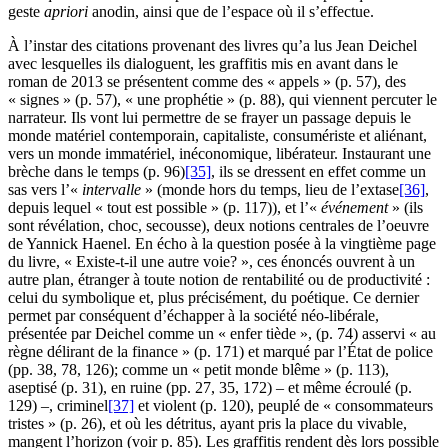
geste
apriori
anodin, ainsi que de l’espace où il s’effectue.
À l’instar des citations provenant des livres qu’a lus Jean Deichel
avec lesquelles ils dialoguent, les graffitis mis en avant dans le
roman de 2013 se présentent comme des « appels » (p. 57), des
« signes » (p. 57), « une prophétie » (p. 88), qui viennent percuter le
narrateur. Ils vont lui permettre de se frayer un passage depuis le
monde matériel contemporain, capitaliste, consumériste et aliénant,
vers un monde immatériel, inéconomique, libérateur. Instaurant une
brèche dans le temps (p. 96)
[35]
, ils se dressent en effet comme un
sas vers l’«
intervalle
» (monde hors du temps, lieu de l’extase
[36]
,
depuis lequel « tout est possible » (p. 117)), et l’«
événement
» (ils
sont révélation, choc, secousse), deux notions centrales de l’oeuvre
de Yannick Haenel. En écho à la question posée à la vingtième page
du livre, « Existe-t-il une autre voie? », ces énoncés ouvrent à un
autre plan, étranger à toute notion de rentabilité ou de productivité :
celui du symbolique et, plus précisément, du poétique. Ce dernier
permet par conséquent d’échapper à la société néo-libérale,
présentée par Deichel comme un « enfer tiède », (p. 74) asservi « au
règne délirant de la finance » (p. 171) et marqué par l’État de police
(pp. 38, 78, 126); comme un « petit monde blême » (p. 113),
aseptisé (p. 31), en ruine (pp. 27, 35, 172) – et même écroulé (p.
129) –, criminel
[37]
et violent (p. 120), peuplé de « consommateurs
tristes » (p. 26), et où les détritus, ayant pris la place du vivable,
mangent l’horizon (voir p. 85). Les graffitis rendent dès lors possible