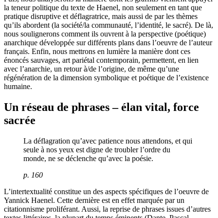
la teneur politique du texte de Haenel, non seulement en tant que
pratique disruptive et déflagratrice, mais aussi de par les thèmes
qu’ils abordent (la société/la communauté, l’identité, le sacré). De là,
nous soulignerons comment ils ouvrent à la perspective (poétique)
anarchique développée sur différents plans dans l’oeuvre de l’auteur
français. Enfin, nous mettrons en lumière la manière dont ces
énoncés sauvages, art pariétal contemporain, permettent, en lien
avec l’anarchie, un retour à/de l’origine, de même qu’une
régénération de la dimension symbolique et poétique de l’existence
humaine.
Un réseau de phrases – élan vital, force
sacrée
La déflagration qu’avec patience nous attendons, et qui
seule à nos yeux est digne de troubler l’ordre du
monde, ne se déclenche qu’avec la poésie.
p. 160
L’intertextualité constitue un des aspects spécifiques de l’oeuvre de
Yannick Haenel. Cette dernière est en effet marquée par un
citationnisme proliférant. Aussi, la reprise de phrases issues d’autres
textes littéraires, la plupart du temps éminents (Dante, Pascal,