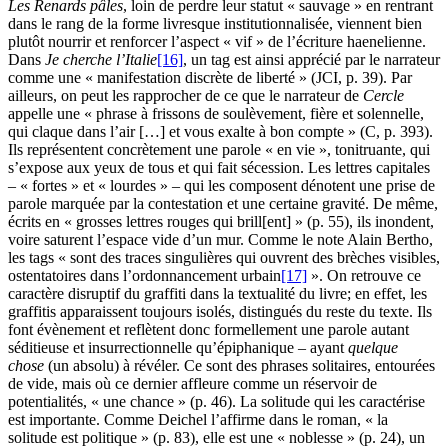
Les Renards pâles
, loin de perdre leur statut « sauvage » en rentrant
dans le rang de la forme livresque institutionnalisée, viennent bien
plutôt nourrir et renforcer l’aspect « vif » de l’écriture haenelienne.
Dans
Je cherche l’Italie
[16]
, un tag est ainsi apprécié par le narrateur
comme une « manifestation discrète de liberté » (JCI, p. 39). Par
ailleurs, on peut les rapprocher de ce que le narrateur de
Cercle
appelle une « phrase à frissons de soulèvement, fière et solennelle,
qui claque dans l’air […] et vous exalte à bon compte » (C, p. 393).
Ils représentent concrètement une parole « en vie », tonitruante, qui
s’expose aux yeux de tous et qui fait sécession. Les lettres capitales
– « fortes » et « lourdes » – qui les composent dénotent une prise de
parole marquée par la contestation et une certaine gravité. De même,
écrits en « grosses lettres rouges qui brill[ent] » (p. 55), ils inondent,
voire saturent l’espace vide d’un mur. Comme le note Alain Bertho,
les tags « sont des traces singulières qui ouvrent des brèches visibles,
ostentatoires dans l’ordonnancement urbain
[17]
». On retrouve ce
caractère disruptif du graffiti dans la textualité du livre; en effet, les
graffitis apparaissent toujours isolés, distingués du reste du texte. Ils
font évènement et reflètent donc formellement une parole autant
séditieuse et insurrectionnelle qu’épiphanique – ayant
quelque
chose
(un absolu) à révéler. Ce sont des phrases solitaires, entourées
de vide, mais où ce dernier affleure comme un réservoir de
potentialités, « une chance » (p. 46). La solitude qui les caractérise
est importante. Comme Deichel l’affirme dans le roman, « la
solitude est politique » (p. 83), elle est une « noblesse » (p. 24), un