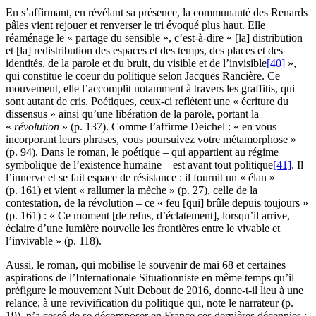
En s’affirmant, en révélant sa présence, la communauté des Renards
pâles vient rejouer et renverser le tri évoqué plus haut. Elle
réaménage le « partage du sensible », c’est-à-dire « [la] distribution
et [la] redistribution des espaces et des temps, des places et des
identités, de la parole et du bruit, du visible et de l’invisible
[40]
»,
qui constitue le coeur du politique selon Jacques Rancière. Ce
mouvement, elle l’accomplit notamment à travers les graffitis, qui
sont autant de cris. Poétiques, ceux-ci reflètent une « écriture du
dissensus » ainsi qu’une libération de la parole, portant la
«
révolution
» (p. 137). Comme l’affirme Deichel : « en vous
incorporant leurs phrases, vous poursuivez votre métamorphose »
(p. 94). Dans le roman, le poétique – qui appartient au régime
symbolique de l’existence humaine – est avant tout politique
[41]
. Il
l’innerve et se fait espace de résistance : il fournit un « élan »
(p. 161) et vient « rallumer la mèche » (p. 27), celle de la
contestation, de la révolution – ce « feu [qui] brûle depuis toujours »
(p. 161) : « Ce moment [de refus, d’éclatement], lorsqu’il arrive,
éclaire d’une lumière nouvelle les frontières entre le vivable et
l’invivable » (p. 118).
Aussi, le roman, qui mobilise le souvenir de mai 68 et certaines
aspirations de l’Internationale Situationniste en même temps qu’il
préfigure le mouvement Nuit Debout de 2016, donne-t-il lieu à une
relance, à une revivification du politique qui, note le narrateur (p.
19), n’a cessé de se décomposer en France ces dernières décennies :