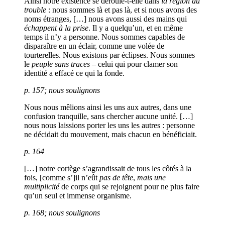
Ainsi notre existence se déroule-t-elle dans
la région du
trouble
: nous sommes là et pas là, et si nous avons des
noms étranges, […] nous avons aussi des mains qui
échappent à la prise
. Il y a quelqu’un, et en même
temps il n’y a personne. Nous sommes capables de
disparaître en un éclair, comme une volée de
tourterelles. Nous existons par éclipses. Nous sommes
le
peuple sans traces
– celui qui pour clamer son
identité a effacé ce qui la fonde.
p. 157; nous soulignons
Nous nous mêlions ainsi les uns aux autres, dans une
confusion tranquille, sans chercher aucune unité. […]
nous nous laissions porter les uns les autres : personne
ne décidait du mouvement, mais chacun en bénéficiait.
p. 164
[…] notre cortège s’agrandissait de tous les côtés à la
fois, [comme s’]il n’eût
pas de tête
,
mais une
multiplicité
de corps qui se rejoignent pour ne plus faire
qu’un seul et immense organisme.
p. 168; nous soulignons