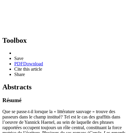
Toolbox
Save
PDF
Download
Cite this article
Share
Abstracts
Résumé
Que se passe-t-il lorsque la « littérature sauvage » trouve des
passeurs dans le champ institué? Tel est le cas des graffitis dans
l’oeuvre de Yannick Haenel, au sein de laquelle des phrases
rapportées occupent toujours un rôle central, constituant la force
motrice de l’écriture. Plusieurs de ses romans (
Cercle
,
Les renards