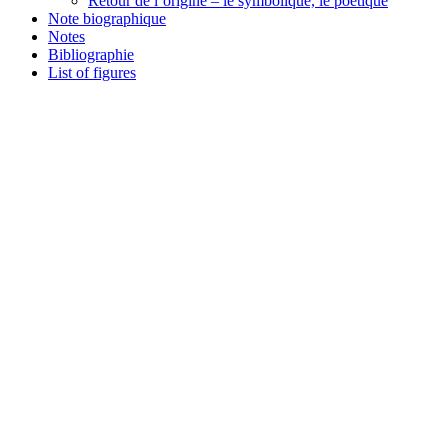
Retour de l’origine – le symbolique, le poétique
Note biographique
Notes
Bibliographie
List of figures