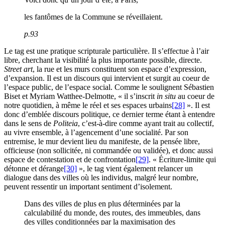
les fantômes de la Commune se réveillaient.
p.93
Le tag est une pratique scripturale particulière. Il s’effectue à l’air
libre, cherchant la visibilité la plus importante possible, directe.
Street art
, la rue et les murs constituent son espace d’expression,
d’expansion. Il est un discours qui intervient et surgit au coeur de
l’espace public, de l’espace social. Comme le soulignent Sébastien
Biset et Myriam Watthee-Delmotte, « il s’inscrit
in situ
au coeur de
notre quotidien, à même le réel et ses espaces urbains
[28]
». Il est
donc d’emblée discours politique, ce dernier terme étant à entendre
dans le sens de
Politeia
, c’est-à-dire comme ayant trait au collectif,
au vivre ensemble, à l’agencement d’une socialité. Par son
entremise, le mur devient lieu du manifeste, de la pensée libre,
officieuse (non sollicitée, ni commandée ou validée), et donc aussi
espace de contestation et de confrontation
[29]
. « Écriture-limite qui
détonne et dérange
[30]
», le tag vient également relancer un
dialogue dans des villes où les individus, malgré leur nombre,
peuvent ressentir un important sentiment d’isolement.
Dans des villes de plus en plus déterminées par la
calculabilité du monde, des routes, des immeubles, dans
des villes conditionnées par la maximisation des