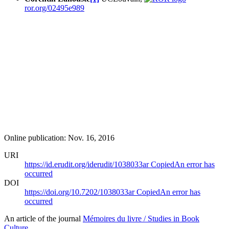
ror.org/02495e989
Online publication: Nov. 16, 2016
URI
https://id.erudit.org/iderudit/1038033ar
Copied
An error has
occurred
DOI
https://doi.org/10.7202/1038033ar
Copied
An error has
occurred
An article of the journal
Mémoires du livre / Studies in Book
Culture