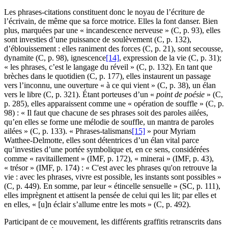
Les phrases-citations constituent donc le noyau de l’écriture de
l’écrivain, de même que sa force motrice. Elles la font danser. Bien
plus, marquées par une « incandescence nerveuse » (C, p. 93), elles
sont investies d’une puissance de soulèvement (C, p. 132),
d’éblouissement : elles raniment des forces (C, p. 21), sont secousse,
dynamite (C, p. 98), ignescence
[14]
, expression de la vie (C, p. 31);
« les phrases, c’est le langage du réveil » (C, p. 132). En tant que
brèches dans le quotidien (C, p. 177), elles instaurent un passage
vers l’inconnu, une ouverture « à ce qui vient » (C, p. 38), un élan
vers le libre (C, p. 321). Étant porteuses d’un «
point de poésie
» (C,
p. 285), elles apparaissent comme une « opération de souffle » (C, p.
98) : « Il faut que chacune de ses phrases soit des paroles ailées,
qu’en elles se forme une mélodie de souffle, un mantra de paroles
ailées » (C, p. 133). « Phrases-talismans
[15]
» pour Myriam
Watthee-Delmotte, elles sont détentrices d’un élan vital parce
qu’investies d’une portée symbolique et, en ce sens, considérées
comme « ravitaillement » (IMF, p. 172), « minerai » (IMF, p. 43),
« trésor » (IMF, p. 174) : « C'est avec les phrases qu'on retrouve la
vie : avec les phrases, vivre est possible, les instants sont possibles »
(C, p. 449). En somme, par leur « étincelle sensuelle » (SC, p. 111),
elles imprègnent et attisent la pensée de celui qui les lit; par elles et
en elles, « [u]n éclair s’allume entre les mots » (C, p. 492).
Participant de ce mouvement, les différents graffitis retranscrits dans