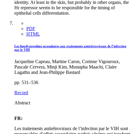
identity. At least in the skin, but probably in other organs, the
Hr repressor seems to be responsible for the timing of
epithelial cells differentiation.
PDF
HTML
Les lipodystrophies secondaires aux traitements antirétroviraux de l’infection
par le VIH
Jacqueline Capeau, Martine Caron, Corinne Vigouroux,
Pascale Cervera, Minji Kim, Mustapha Maachi, Claire
Lagathu and Jean-Philippe Bastard
pp. 531–536
Record
Abstract
FR:
Les traitements antirétroviraux de l’infection par le VIH sont
responsables d’effets secondaires parfois sévères qui touchent