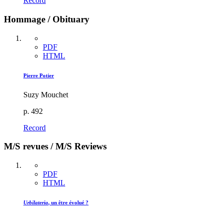
Record
Hommage / Obituary
PDF
HTML
Pierre Potier
Suzy Mouchet
p. 492
Record
M/S revues / M/S Reviews
PDF
HTML
Urbilateria
, un être évolué ?