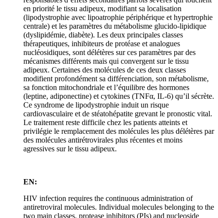
en priorité le tissu adipeux, modifiant sa localisation
(lipodystrophie avec lipoatrophie périphérique et hypertrophie
centrale) et les paramètres du métabolisme glucido-lipidique
(dyslipidémie, diabète). Les deux principales classes
thérapeutiques, inhibiteurs de protéase et analogues
nucléosidiques, sont délétères sur ces paramètres par des
mécanismes différents mais qui convergent sur le tissu
adipeux. Certaines des molécules de ces deux classes
modifient profondément sa différenciation, son métabolisme,
sa fonction mitochondriale et l’équilibre des hormones
(leptine, adiponectine) et cytokines (TNFα, IL-6) qu’il sécrète.
Ce syndrome de lipodystrophie induit un risque
cardiovasculaire et de stéatohépatite grevant le pronostic vital.
Le traitement reste difficile chez les patients atteints et
privilégie le remplacement des molécules les plus délétères par
des molécules antirétrovirales plus récentes et moins
agressives sur le tissu adipeux.
EN:
HIV infection requires the continuous administration of
antiretroviral molecules. Individual molecules belonging to the
two main classes, protease inhibitors (PIs) and nucleoside