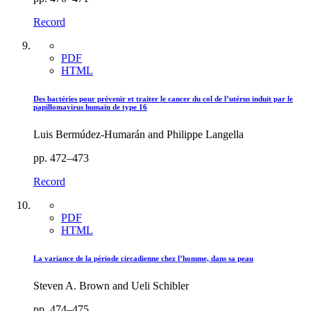
Record
PDF
HTML
Des bactéries pour prévenir et traiter le cancer du col de l’utérus induit par le
papillomavirus humain de type 16
Luis Bermúdez-Humarán and Philippe Langella
pp. 472–473
Record
PDF
HTML
La variance de la période circadienne chez l’homme, dans sa peau
Steven A. Brown and Ueli Schibler
pp. 474–475