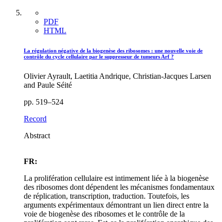
PDF
HTML
La régulation négative de la biogenèse des ribosomes : une nouvelle voie de
contrôle du cycle cellulaire par le suppresseur de tumeurs Arf ?
Olivier Ayrault, Laetitia Andrique, Christian-Jacques Larsen
and Paule Séité
pp. 519–524
Record
Abstract
FR:
La prolifération cellulaire est intimement liée à la biogenèse
des ribosomes dont dépendent les mécanismes fondamentaux
de réplication, transcription, traduction. Toutefois, les
arguments expérimentaux démontrant un lien direct entre la
voie de biogenèse des ribosomes et le contrôle de la