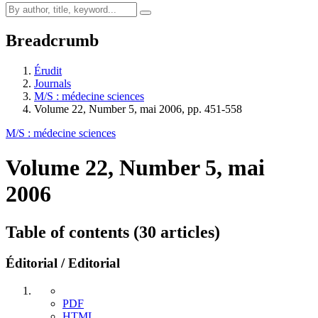
Breadcrumb
Érudit
Journals
M/S : médecine sciences
Volume 22, Number 5, mai 2006, pp. 451-558
M/S : médecine sciences
Volume 22, Number 5, mai
2006
Table of contents (30 articles)
Éditorial / Editorial
PDF
HTML