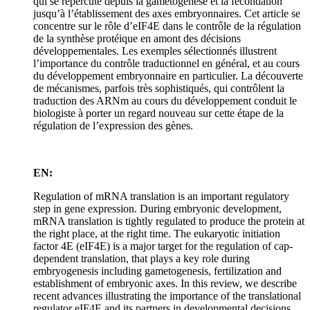
qui se répercute depuis la gamétogenèse et la fécondation
jusqu’à l’établissement des axes embryonnaires. Cet article se
concentre sur le rôle d’eIF4E dans le contrôle de la régulation
de la synthèse protéique en amont des décisions
développementales. Les exemples sélectionnés illustrent
l’importance du contrôle traductionnel en général, et au cours
du développement embryonnaire en particulier. La découverte
de mécanismes, parfois très sophistiqués, qui contrôlent la
traduction des ARNm au cours du développement conduit le
biologiste à porter un regard nouveau sur cette étape de la
régulation de l’expression des gènes.
EN:
Regulation of mRNA translation is an important regulatory
step in gene expression. During embryonic development,
mRNA translation is tightly regulated to produce the protein at
the right place, at the right time. The eukaryotic initiation
factor 4E (eIF4E) is a major target for the regulation of cap-
dependent translation, that plays a key role during
embryogenesis including gametogenesis, fertilization and
establishment of embryonic axes. In this review, we describe
recent advances illustrating the importance of the translational
regulator eIF4E and its partners in developmental decisions.