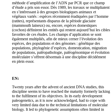
méthode d’amplification de l’ADN par PCR que ce champ
d’étude a pris son essor. Dès 1989, les travaux se multipliaient
en s’intéressant à des groupes biologiques animaux et
végétaux variés : espèces récemment éradiquées par l’homme
(ratites), représentants disparus de la période glaciaire
(mammouth laineux) ou, encore, espèces domestiques
(cochon) définirent les entités qui restent aujourd’hui les cibles
favorites de ces études. Les champs d’application se sont
également multipliés, afin de mieux cerner l’évolution des
espèces, des populations et des génomes : génétique des
populations, phylogénie d’espèces, domestication, migration
de populations, paléopathologie, paléogénomique et évolution
moléculaire s’offrent désormais à une discipline décidément
en plein essor.
EN:
Twenty years after the advent of ancient DNA studies, this
discipline seems to have reached the maturity formerly lacking
to the fulfilment of its objectives. In its early development
paleogenetics, as it is now acknowledged, had to cope with
very limited data due to the technical limitations of molecular
biology. It led to phylogenetic assumptions often limited in