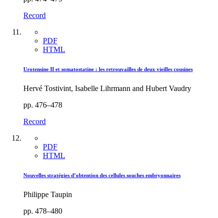
Record
PDF
HTML
Urotensine II et somatostatine : les retrouvailles de deux vieilles cousines
Hervé Tostivint, Isabelle Lihrmann and Hubert Vaudry
pp. 476–478
Record
PDF
HTML
Nouvelles stratégies d’obtention des cellules souches embryonnaires
Philippe Taupin
pp. 478–480