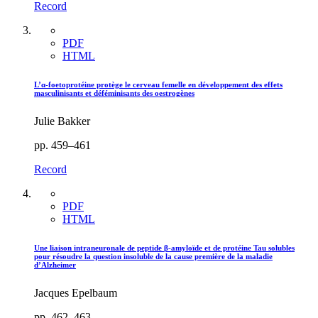
Record
PDF
HTML
L’α-foetoprotéine protège le cerveau femelle en développement des effets
masculinisants et déféminisants des oestrogènes
Julie Bakker
pp. 459–461
Record
PDF
HTML
Une liaison intraneuronale de peptide β-amyloïde et de protéine Tau solubles
pour résoudre la question insoluble de la cause première de la maladie
d’Alzheimer
Jacques Epelbaum
pp. 462–463