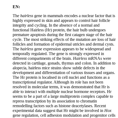
EN:
The
hairless
gene in mammals encodes a nuclear factor that is
highly expressed in skin and appears to control hair follicle
integrity and cycling. In the absence of a normal and
functional Hairless (Hr) protein, the hair bulb undergoes
premature apoptosis during the first catagen stage of the hair
cycle. The most striking effects of the mutation are loss of hair
follicles and formation of epidermal utricles and dermal cysts.
The
hairless
gene expression appears to be widespread and
temporally regulated. The gene is strongly expressed in
different compartments of the brain.
Hairless
mRNAs were
detected in cartilage, gonads, thymus and colon. In addition to
alopecia, hairless mice strains show subtle defects in the
development and differentiation of various tissues and organs.
The Hr protein is localised in cell nuclei and functions as a
transcriptional regulator. Although its role has not been
resolved in molecular terms, it was demonstrated that Hr is
able to interact with multiple nuclear hormone receptors. Hr
seems to be a part of a large multiprotein complex capable to
repress transcription by its association to chromatin
remodelling factors such as histone deacetylases. Recent
experimental data suggest that Hr might be involved in
Hox
gene regulation, cell adhesion modulation and progenitor cells