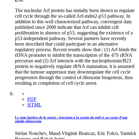
The nucleolar Arf protein has initially been shown to regulate
cell cycle through the so-called Arf-mdm2-p53 pathway. In
addition to this well characterized pathway, convergent data
published since 2000 indicate that Arf can inhibit cell
proliferation in absence of p53, suggesting the existence of a
p53-independent pathway. Several partners have recently
been described that could participate in an alternative
regulatory process. Recent results show that : (1) Arf binds the
rDNA promoter to inhibit the transcription of the 47S rRNA
precursor and (2) Arf interacts with the nucleophosmin/B23
protein to negatively regulate rRNA maturation, it is assumed
that the tumour suppressor may downregulate the cell cycle
progression through the control of ribosome biogenesis, thus
resulting in completion of cell cycle arrest.
PDF
HTML
Le gène
hairless
de la souris : fonctions à la racine du poil et au coeur d’une
subtile pléiotropie
Stefan Nonchev, Maud-Virginie Brancaz, Eric Folco, Yannick
Romero and Rabah Iratni