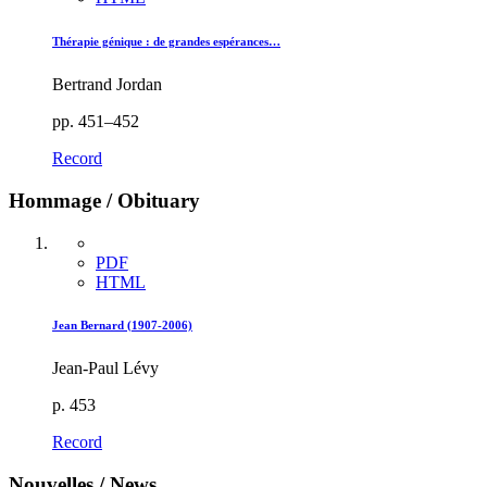
Thérapie génique : de grandes espérances…
Bertrand Jordan
pp. 451–452
Record
Hommage / Obituary
PDF
HTML
Jean Bernard (1907-2006)
Jean-Paul Lévy
p. 453
Record
Nouvelles / News