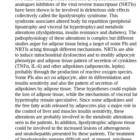
analogues inhibitors of the viral reverse transcriptase (NRTIs)
have been shown to be involved in deleterious side effects
collectively called the lipodystrophy syndrome. This
syndrome associates altered body fat repartition (peripheral
lipoatrophy and visceral fat hypertrophy) and metabolic
alterations (dyslipidemia, insulin resistance and diabetes). The
pathophysiology of these alterations is complex but different
studies argue for adipose tissue being a target of some PIs and
NRTIs acting through different mechanisms. NRTIs are able
to induce mitochondrial dysfonction and to modify adipocyte
phenotype and adipose tissue pattern of secretion of cytokines
(TNFα, IL-6) and other adipokines (adiponectin, leptin)
probably through the production of reactive oxygen species.
Some PIs also act on adipocyte, alter its differentiation and
insulin sensitivity and also the pattern of secretion of
adipokines by adipose tissue. These hypotheses could explain
the loss of adipose tissue, while the mechanisms of visceral fat
hypertrophy remain speculative. Since some adipokines and
the free fatty acids released by adipocytes play a major role in
the control of liver and muscles insulin sensitivity, these
alterations are probably involved in the metabolic alterations
seen in the patients. In addition, lipodystrophic adipose tissue
could be involved in the increased lesions of atherogenesis
and steatohepatitis presented by these patients. The treatment
of lipodystrophy remains difficult and, at present, privileges