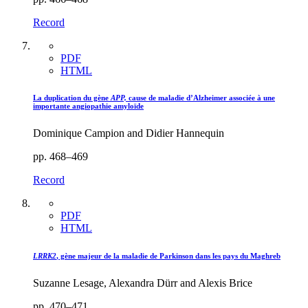
Record
PDF
HTML
La duplication du gène
APP,
cause de maladie d’Alzheimer associée à une
importante angiopathie amyloïde
Dominique Campion and Didier Hannequin
pp. 468–469
Record
PDF
HTML
LRRK2
, gène majeur de la maladie de Parkinson dans les pays du Maghreb
Suzanne Lesage, Alexandra Dürr and Alexis Brice
pp. 470–471