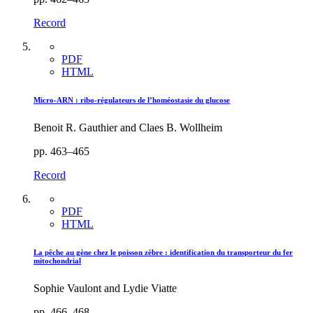
Record
PDF
HTML
Micro-ARN : ribo-régulateurs de l’homéostasie du glucose
Benoit R. Gauthier and Claes B. Wollheim
pp. 463–465
Record
PDF
HTML
La pêche au gène chez le poisson zèbre : identification du transporteur du fer
mitochondrial
Sophie Vaulont and Lydie Viatte
pp. 466–468