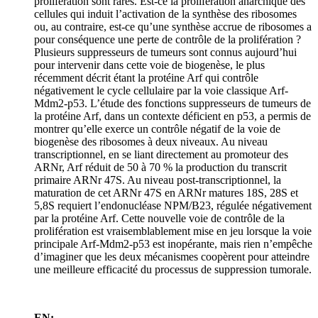
prolifération sont rares. Est-ce la prolifération anarchique des
cellules qui induit l’activation de la synthèse des ribosomes
ou, au contraire, est-ce qu’une synthèse accrue de ribosomes a
pour conséquence une perte de contrôle de la prolifération ?
Plusieurs suppresseurs de tumeurs sont connus aujourd’hui
pour intervenir dans cette voie de biogenèse, le plus
récemment décrit étant la protéine Arf qui contrôle
négativement le cycle cellulaire par la voie classique Arf-
Mdm2-p53. L’étude des fonctions suppresseurs de tumeurs de
la protéine Arf, dans un contexte déficient en p53, a permis de
montrer qu’elle exerce un contrôle négatif de la voie de
biogenèse des ribosomes à deux niveaux. Au niveau
transcriptionnel, en se liant directement au promoteur des
ARNr, Arf réduit de 50 à 70 % la production du transcrit
primaire ARNr 47S. Au niveau post-transcriptionnel, la
maturation de cet ARNr 47S en ARNr matures 18S, 28S et
5,8S requiert l’endonucléase NPM/B23, régulée négativement
par la protéine Arf. Cette nouvelle voie de contrôle de la
prolifération est vraisemblablement mise en jeu lorsque la voie
principale Arf-Mdm2-p53 est inopérante, mais rien n’empêche
d’imaginer que les deux mécanismes coopèrent pour atteindre
une meilleure efficacité du processus de suppression tumorale.
EN: