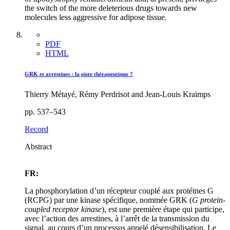
the switch of the more deleterious drugs towards new
molecules less aggressive for adipose tissue.
PDF
HTML
GRK et arrestines : la piste thérapeutique ?
Thierry Métayé, Rémy Perdrisot and Jean-Louis Kraimps
pp. 537–543
Record
Abstract
FR:
La phosphorylation d’un récepteur couplé aux protéines G
(RCPG) par une kinase spécifique, nommée GRK (
G protein-
coupled receptor kinase
), est une première étape qui participe,
avec l’action des arrestines, à l’arrêt de la transmission du
signal, au cours d’un processus appelé désensibilisation. Le