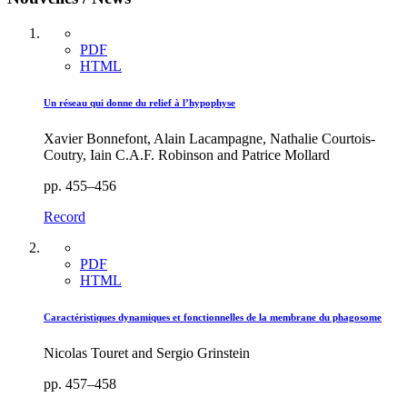
PDF
HTML
Un réseau qui donne du relief à l’hypophyse
Xavier Bonnefont, Alain Lacampagne, Nathalie Courtois-
Coutry, Iain C.A.F. Robinson and Patrice Mollard
pp. 455–456
Record
PDF
HTML
Caractéristiques dynamiques et fonctionnelles de la membrane du phagosome
Nicolas Touret and Sergio Grinstein
pp. 457–458