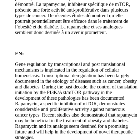
démontré. La rapamycine, inhibiteur spécifique de mTOR,
présente une forte activité anti-proliférative dans plusieurs
types de cancer. De récentes études démontrent qu’elle
pourrait potentiellement être efficace dans le traitement de
l’obésité et du diabète. La rapamycine et ses analogues
semblent donc destinés à un avenir prometteur.
EN:
Gene regulation by transcriptional and post-translational
mechanisms is implicated in the regulation of cellular
homeostasis. Transcriptional deregulation has been largely
documented in the etiology of diseases such as cancer, obesity
and diabetes. During the past decade, the control of translation
initiation by the PI3K/Akt/mTOR pathway in the
development of these pathologies has been documented.
Rapamycin, a specific inhibitor of mTOR, demonstrates
considerable anti-proliferative activity against numerous
cancer types. Recent studies also demonstrated that rapamycin
may be beneficial in the treatment of obesity and diabetes.
Rapamycin and its analogs seem destined for a promising
future and will help in the development of novel therapeutic
strategies.