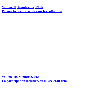
Volume 11, Number 1-2, 2026
Perspectives curatoriales sur les collections
Volume 10, Number 2, 2023
La participation inclusive, au musée et au‑delà