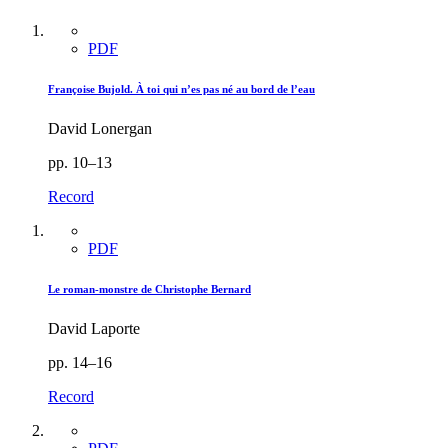
PDF
Françoise Bujold. À toi qui n’es pas né au bord de l’eau
David Lonergan
pp. 10–13
Record
PDF
Le roman-monstre de Christophe Bernard
David Laporte
pp. 14–16
Record