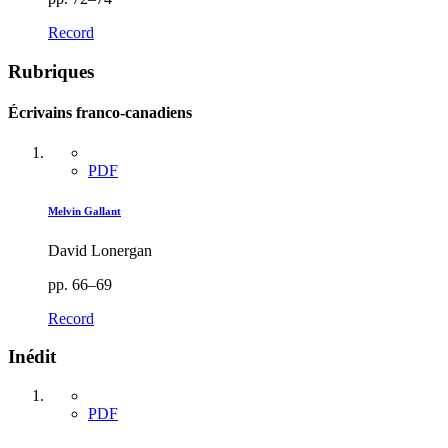
Record
Rubriques
Écrivains franco-canadiens
PDF
Melvin Gallant
David Lonergan
pp. 66–69
Record
Inédit
PDF