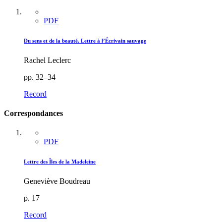
PDF
Du sens et de la beauté. Lettre à l’Écrivain sauvage
Rachel Leclerc
pp. 32–34
Record
Correspondances
PDF
Lettre des Îles de la Madeleine
Geneviève Boudreau
p. 17
Record