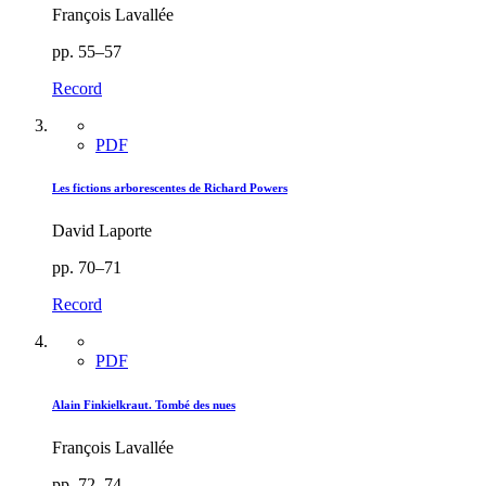
François Lavallée
pp. 55–57
Record
PDF
Les fictions arborescentes de Richard Powers
David Laporte
pp. 70–71
Record
PDF
Alain Finkielkraut. Tombé des nues
François Lavallée
pp. 72–74