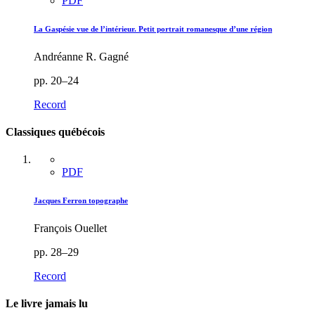
PDF
La Gaspésie vue de l’intérieur. Petit portrait romanesque d’une région
Andréanne R. Gagné
pp. 20–24
Record
Classiques québécois
PDF
Jacques Ferron topographe
François Ouellet
pp. 28–29
Record
Le livre jamais lu