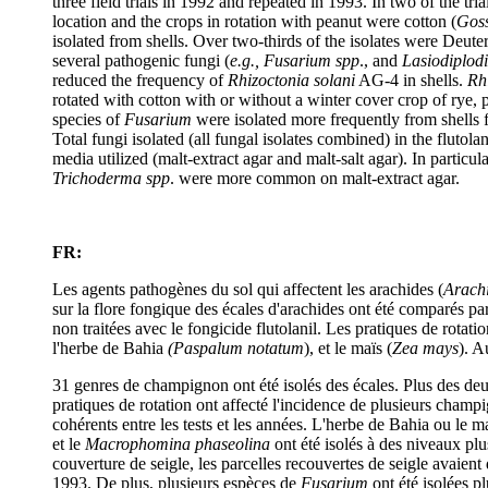
three field trials in 1992 and repeated in 1993. In two of the tri
location and the crops in rotation with peanut were cotton (
Gos
isolated from shells. Over two-thirds of the isolates were Deu
several pathogenic fungi (
e.g., Fusarium spp
., and
Lasiodiplod
reduced the frequency of
Rhizoctonia solani
AG-4 in shells.
Rh
rotated with cotton with or without a winter cover crop of rye, p
species of
Fusarium
were isolated more frequently from shells fr
Total fungi isolated (all fungal isolates combined) in the flutola
media utilized (malt-extract agar and malt-salt agar). In particul
Trichoderma spp
. were more common on malt-extract agar.
FR:
Les agents pathogènes du sol qui affectent les arachides (
Arach
sur la flore fongique des écales d'arachides ont été comparés pa
non traitées avec le fongicide flutolanil. Les pratiques de rotatio
l'herbe de Bahia
(Paspalum notatum
), et le maïs (
Zea mays
). A
31 genres de champignon ont été isolés des écales. Plus des deu
pratiques de rotation ont affecté l'incidence de plusieurs cham
cohérents entre les tests et les années. L'herbe de Bahia ou le 
et le
Macrophomina phaseolina
ont été isolés à des niveaux plu
couverture de seigle, les parcelles recouvertes de seigle avaien
1993. De plus, plusieurs espèces de
Fusarium
ont été isolées p