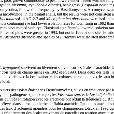
als, plots grown continuously to peanut were either treated with the fungi
sypium hirsutum
), rye (
Secale cereale
), bahiagrass (
Paspalum notatum
)
teromycotina, followed in frequency by Basidiomycetes, Ascomycetes, an
ia theobromae
) in the peanut shells, but the results were not consistent
izoctonia
solani AG-2-2 and
Macrophomina phaseolina
were isolated a
lots containing rye had lower isolation rates for total fungi in 1992 tha
om plots rotated with rye. Flutolanil significantly lowered isolation rat
nil-treated plots were greater in 1993, but not in 1992 at one site. Isolat
ar,
Alternaria alternata
and species of
Fusarium
were isolated more freq
is hypogaea
) survivent ou hivernent souvent sur les écales d'arachides la
r trois tests en champ menés en 1992 et en 1993. Dans deux des tests, les
n ont varié avec la localisation, et les cultures en rotation avec les arachi
u total,
x tiers des isolats étaient des Deutéromycètes, suivis en fréquence par
pignons pathogènes (par exemple, les
Fusarium spp
. et le
Lasiodiplodia
maïs cultivés en rotation avec les arachides ont réduit la fréquence du R
s élevés dans la rotation herbe de Bahia-arachide. Quand les arachides é
t des taux d'isolement moindres pour les champignons totaux en 1992 que
lus fréquemment des écales provenant de parcelles en rotation avec le sei