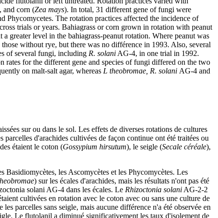
cide flutolanil or left untreated. Rotation practices varied with
, and corn (
Zea mays
). In total, 31 different gene of fungi were
d Phycomycetes. The rotation practices affected the incidence of
 across trials or years. Bahiagrass or corn grown in rotation with peanut
t a greater level in the bahiagrass-peanut rotation. Where peanut was
n those without rye, but there was no différence in 1993. Also, several
es of several fungi, including
R. solani
AG-4, in one trial in 1992.
ion rates for the different gene and species of fungi differed on the two
uently on malt-salt agar, whereas
L theobromae, R. solani
AG-4 and
issées sur ou dans le sol. Les effets de diverses rotations de cultures
 parcelles d'arachides cultivées de façon continue ont été traitées ou
des étaient le coton (
Gossypium hirsutum
), le seigle (
Secale céréale
),
 les Basidiomycètes, les Ascomycètes et les Phycomycètes. Les
 theobromae
) sur les écales d'arachides, mais les résultats n'ont pas été
hizoctonia solani AG-4 dans les écales. Le
Rhizoctonia solani
AG-2-2
taient cultivées en rotation avec le coton avec ou sans une culture de
 les parcelles sans seigle, mais aucune différence n'a été observée en
gle. Le flutolanil a diminué significativement les taux d'isolement de