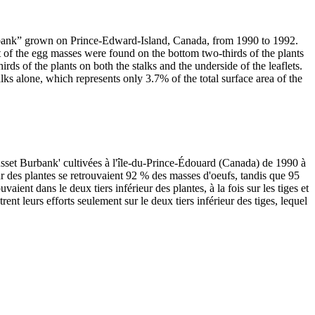
bank” grown on Prince-Edward-Island, Canada, from 1990 to 1992.
 of the egg masses were found on the bottom two-thirds of the plants
ds of the plants on both the stalks and the underside of the leaflets.
ks alone, which represents only 3.7% of the total surface area of the
usset Burbank' cultivées à l'île-du-Prince-Édouard (Canada) de 1990 à
ur des plantes se retrouvaient 92 % des masses d'oeufs, tandis que 95
aient dans le deux tiers inférieur des plantes, à la fois sur les tiges et
ent leurs efforts seulement sur le deux tiers inférieur des tiges, lequel