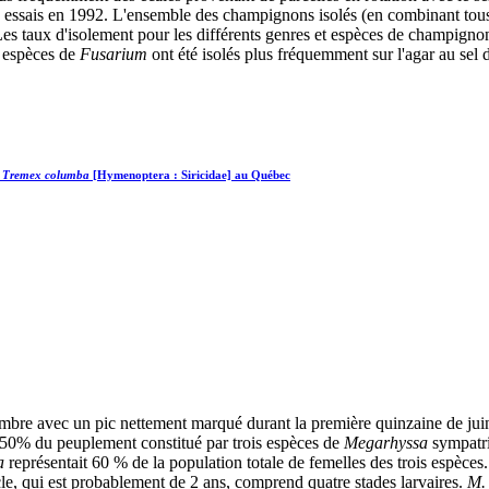
essais en 1992. L'ensemble des champignons isolés (en combinant tous les
es taux d'isolement pour les différents genres et espèces de champignon di
 espèces de
Fusarium
ont été isolés plus fréquemment sur l'agar au sel 
e
Tremex columba
[Hymenoptera : Siricidae] au Québec
mbre avec un pic nettement marqué durant la première quinzaine de juin;
 50% du peuplement constitué par trois espèces de
Megarhyssa
sympatr
ta
représentait 60 % de la population totale de femelles des trois espèces
le, qui est probablement de 2 ans, comprend quatre stades larvaires.
M. 