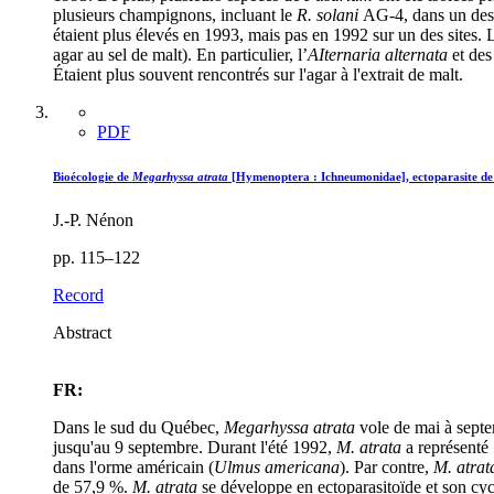
plusieurs champignons, incluant le
R. solani
AG-4, dans un des 
étaient plus élevés en 1993, mais pas en 1992 sur un des sites. L
agar au sel de malt). En particulier, l’
AIternaria alternata
et des
Étaient plus souvent rencontrés sur l'agar à l'extrait de malt.
PDF
Bioécologie de
Megarhyssa atrata
[Hymenoptera : Ichneumonidae], ectoparasite d
J.-P. Nénon
pp. 115–122
Record
Abstract
FR:
Dans le sud du Québec,
Megarhyssa atrata
vole de mai à septe
jusqu'au 9 septembre. Durant l'été 1992,
M. atrata
a représenté
dans l'orme américain (
Ulmus americana
). Par contre,
M. atra
de 57,9 %.
M. atrata
se développe en ectoparasitoïde et son cyc