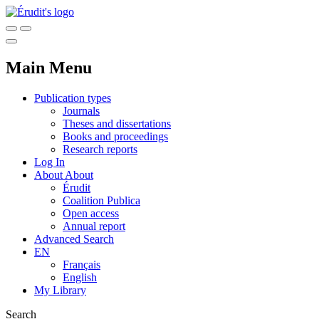
Main Menu
Publication types
Journals
Theses and dissertations
Books and proceedings
Research reports
Log In
About
About
Érudit
Coalition Publica
Open access
Annual report
Advanced Search
EN
Français
English
My Library
Search