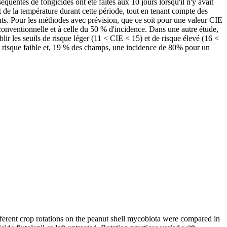
quentes de fongicides ont été faites aux 10 jours lorsqu'il n'y avait
t de la température durant cette période, tout en tenant compte des
ants. Pour les méthodes avec prévision, que ce soit pour une valeur CIE
onventionnelle et à celle du 50 % d'incidence. Dans une autre étude,
ir les seuils de risque léger (11 < CIE < 15) et de risque élevé (16 <
n risque faible et, 19 % des champs, une incidence de 80% pour un
different crop rotations on the peanut shell mycobiota were compared in