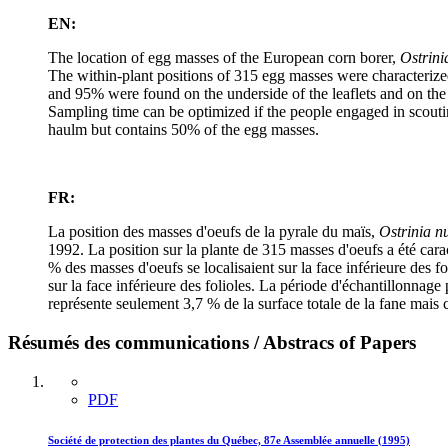
EN:
The location of egg masses of the European corn borer,
Ostrini
The within-plant positions of 315 egg masses were characterize
and 95% were found on the underside of the leaflets and on the s
Sampling time can be optimized if the people engaged in scouting
haulm but contains 50% of the egg masses.
FR:
La position des masses d'oeufs de la pyrale du maïs,
Ostrinia nu
1992. La position sur la plante de 315 masses d'oeufs a été cara
% des masses d'oeufs se localisaient sur la face inférieure des fol
sur la face inférieure des folioles. La période d'échantillonnage 
représente seulement 3,7 % de la surface totale de la fane mais
Résumés des communications / Abstracs of Papers
PDF
Société de protection des plantes du Québec, 87e Assemblée annuelle (1995)