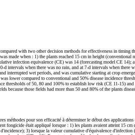
mpared with two other decision methods for effectiveness in timing the 
on was made when : 1) the plants reached 15 cm in height (conventional 
lative infection equivalence (CE) was 14 (forecasting model CE 14); a
10-d intervals when there was no rain, and at 7-d intervals when there 
 and interrupted wet periods, and was cumulative starting at crop emer
 was lower compared to conventional and 50% disease incidence thresho
nce thresholds of 50, 80 and 100% to establish low risk (CE 11-15) and 
lds because those fields had more than 50 and 80% of the plants diseas
s méthodes pour son efficacité à déterminer le début des applications d
ent fongicide était appliqué lorsque : 1) les plants avaient atteint 15 cm
incidence); 3) lorsque la valeur cumulative d'équivalence d'infection (