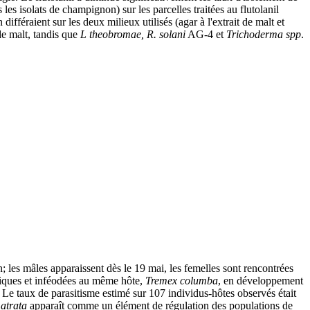
 isolats de champignon) sur les parcelles traitées au flutolanil
fféraient sur les deux milieux utilisés (agar à l'extrait de malt et
de malt, tandis que
L theobromae, R. solani
AG-4 et
Trichoderma spp
.
 les mâles apparaissent dès le 19 mai, les femelles sont rencontrées
iques et inféodées au même hôte,
Tremex columba
, en développement
. Le taux de parasitisme estimé sur 107 individus-hôtes observés était
atrata
apparaît comme un élément de régulation des populations de