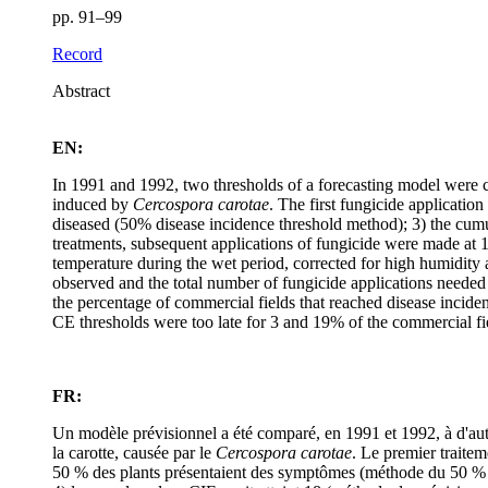
pp. 91–99
Record
Abstract
EN:
In 1991 and 1992, two thresholds of a forecasting model were co
induced by
Cercospora carotae
. The first fungicide applicati
diseased (50% disease incidence threshold method); 3) the cumu
treatments, subsequent applications of fungicide were made at 
temperature during the wet period, corrected for high humidity
observed and the total number of fungicide applications needed
the percentage of commercial fields that reached disease incide
CE thresholds were too late for 3 and 19% of the commercial fie
FR:
Un modèle prévisionnel a été comparé, en 1991 et 1992, à d'autre
la carotte, causée par le
Cercospora carotae
. Le premier traitem
50 % des plants présentaient des symptômes (méthode du 50 % d'