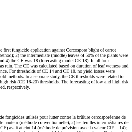
first fungicide application against Cercospora blight of carrot
method); 2) the intermediate (middle) leaves of 50% of the plants were
nd 4) the CE was 18 (forecasting model CE 18). In all four
was rain. The CE was calculated based on duration of leaf wetness and
gence. For thresholds of CE 14 and CE 18, no yield losses were
ld methods. In a separate study, the CE thresholds were related to
high risk (CE 16-20) thresholds. The forecasting of low and high risk
ed, respectively.
e fongicides utilisés pour lutter contre la brûlure cercosporéenne de
 de hauteur (méthode conventionnelle); 2) les feuilles intermédiaires de
CE) avait atteint 14 (méthode de prévision avec la valeur CIE = 14);