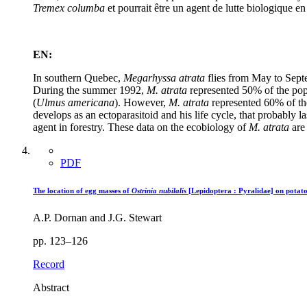
Tremex columba
et pourrait être un agent de lutte biologique e
EN:
In southern Quebec,
Megarhyssa atrata
flies from May to Septe
During the summer 1992,
M. atrata
represented 50% of the pop
(
Ulmus americana
). However,
M. atrata
represented 60% of the
develops as an ectoparasitoid and his life cycle, that probably las
agent in forestry. These data on the ecobiology of
M. atrata
are 
PDF
The location of egg masses of
Ostrinia nubilalis
[Lepidoptera : Pyralidae] on potato
A.P. Dornan and J.G. Stewart
pp. 123–126
Record
Abstract