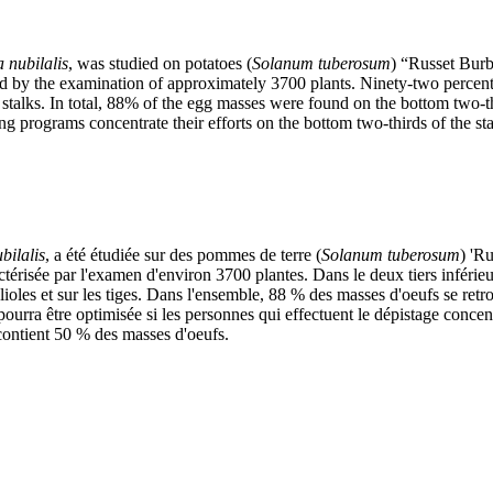
a nubilalis
, was studied on potatoes (
Solanum tuberosum
) “Russet Bur
d by the examination of approximately 3700 plants. Ninety-two percent
talks. In total, 88% of the egg masses were found on the bottom two-thir
 programs concentrate their efforts on the bottom two-thirds of the stal
bilalis
, a été étudiée sur des pommes de terre (
Solanum tuberosum
) 'R
ctérisée par l'examen d'environ 3700 plantes. Dans le deux tiers inférie
ioles et sur les tiges. Dans l'ensemble, 88 % des masses d'oeufs se retrouv
pourra être optimisée si les personnes qui effectuent le dépistage concentr
 contient 50 % des masses d'oeufs.