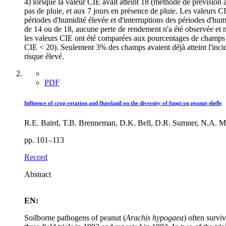
4) lorsque la valeur CIE avait atteint 18 (méthode de prévision a
pas de pluie, et aux 7 jours en présence de pluie. Les valeurs C
périodes d'humidité élevée et d'interruptions des périodes d'hum
de 14 ou de 18, aucune perte de rendement n'a été observée et 
les valeurs CIE ont été comparées aux pourcentages de champs qui
CIE < 20). Seulement 3% des champs avaient déjà atteint l'inci
risque élevé.
PDF
Influence of crop rotation and flutolanil on the diversity of fungi on peanut shells
R.E. Baird, T.B. Brenneman, D.K. Bell, D.R. Sumner, N.A. Mi
pp. 101–113
Record
Abstract
EN:
Soilborne pathogens of peanut (
Arachis hypogaea
) often survi