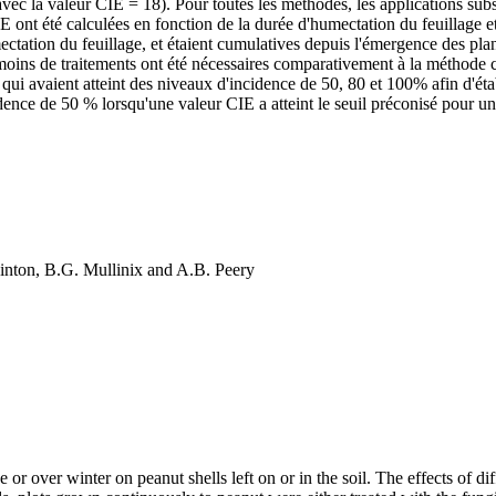
vec la valeur CIE = 18). Pour toutes les méthodes, les applications subsé
IE ont été calculées en fonction de la durée d'humectation du feuillage e
ectation du feuillage, et étaient cumulatives depuis l'émergence des pl
moins de traitements ont été nécessaires comparativement à la méthode c
 avaient atteint des niveaux d'incidence de 50, 80 et 100% afin d'établ
dence de 50 % lorsqu'une valeur CIE a atteint le seuil préconisé pour u
nton, B.G. Mullinix and A.B. Peery
ve or over winter on peanut shells left on or in the soil. The effects of 