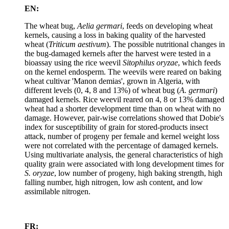
EN:
The wheat bug,
Aelia germari
, feeds on developing wheat
kernels, causing a loss in baking quality of the harvested
wheat (
Triticum aestivum
). The possible nutritional changes in
the bug-damaged kernels after the harvest were tested in a
bioassay using the rice weevil
Sitophilus oryzae
, which feeds
on the kernel endosperm. The weevils were reared on baking
wheat cultivar 'Manon demias', grown in Algeria, with
different levels (0, 4, 8 and 13%) of wheat bug (
A. germari
)
damaged kernels. Rice weevil reared on 4, 8 or 13% damaged
wheat had a shorter development time than on wheat with no
damage. However, pair-wise correlations showed that Dobie's
index for susceptibility of grain for stored-products insect
attack, number of progeny per female and kernel weight loss
were not correlated with the percentage of damaged kernels.
Using multivariate analysis, the general characteristics of high
quality grain were associated with long development times for
S. oryzae
, low number of progeny, high baking strength, high
falling number, high nitrogen, low ash content, and low
assimilable nitrogen.
FR: