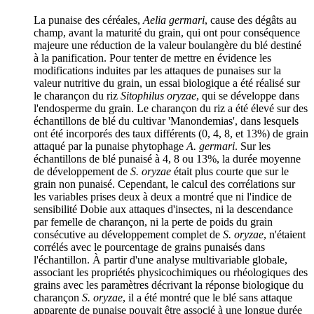
La punaise des céréales,
Aelia germari
, cause des dégâts au
champ, avant la maturité du grain, qui ont pour conséquence
majeure une réduction de la valeur boulangère du blé destiné
à la panification. Pour tenter de mettre en évidence les
modifications induites par les attaques de punaises sur la
valeur nutritive du grain, un essai biologique a été réalisé sur
le charançon du riz
Sitophilus oryzae
, qui se développe dans
l'endosperme du grain. Le charançon du riz a été élevé sur des
échantillons de blé du cultivar 'Manondemias', dans lesquels
ont été incorporés des taux différents (0, 4, 8, et 13%) de grain
attaqué par la punaise phytophage
A. germari
. Sur les
échantillons de blé punaisé à 4, 8 ou 13%, la durée moyenne
de développement de
S. oryzae
était plus courte que sur le
grain non punaisé. Cependant, le calcul des corrélations sur
les variables prises deux à deux a montré que ni l'indice de
sensibilité Dobie aux attaques d'insectes, ni la descendance
par femelle de charançon, ni la perte de poids du grain
consécutive au développement complet de
S. oryzae
, n'étaient
corrélés avec le pourcentage de grains punaisés dans
l'échantillon. À partir d'une analyse multivariable globale,
associant les propriétés physicochimiques ou rhéologiques des
grains avec les paramètres décrivant la réponse biologique du
charançon
S. oryzae
, il a été montré que le blé sans attaque
apparente de punaise pouvait être associé à une longue durée