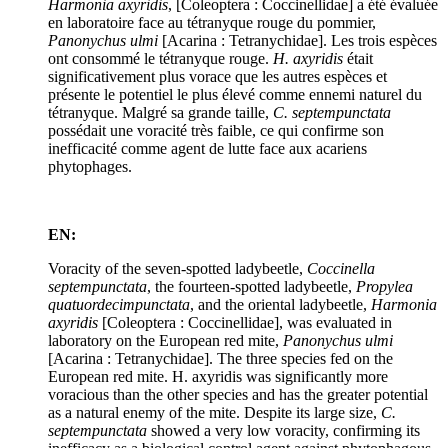
Harmonia axyridis
, [Coleoptera : Coccinellidae] a été évaluée
en laboratoire face au tétranyque rouge du pommier,
Panonychus ulmi
[Acarina : Tetranychidae]. Les trois espèces
ont consommé le tétranyque rouge.
H. axyridis
était
significativement plus vorace que les autres espèces et
présente le potentiel le plus élevé comme ennemi naturel du
tétranyque. Malgré sa grande taille,
C. septempunctata
possédait une voracité très faible, ce qui confirme son
inefficacité comme agent de lutte face aux acariens
phytophages.
EN:
Voracity of the seven-spotted ladybeetle,
Coccinella
septempunctata
, the fourteen-spotted ladybeetle,
Propylea
quatuordecimpunctata
, and the oriental ladybeetle,
Harmonia
axyridis
[Coleoptera : Coccinellidae], was evaluated in
laboratory on the European red mite,
Panonychus ulmi
[Acarina : Tetranychidae]. The three species fed on the
European red mite. H. axyridis was significantly more
voracious than the other species and has the greater potential
as a natural enemy of the mite. Despite its large size,
C.
septempunctata
showed a very low voracity, confirming its