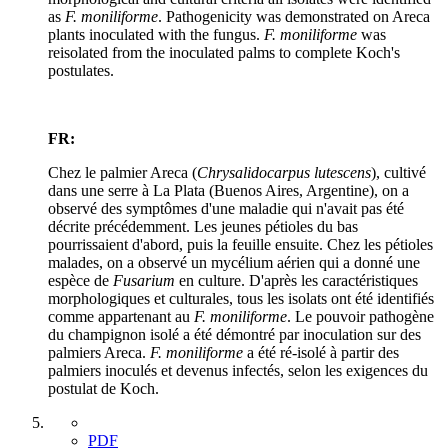
as
F. moniliforme
. Pathogenicity was demonstrated on Areca
plants inoculated with the fungus.
F. moniliforme
was
reisolated from the inoculated palms to complete Koch's
postulates.
FR:
Chez le palmier Areca (
Chrysalidocarpus lutescens
), cultivé
dans une serre à La Plata (Buenos Aires, Argentine), on a
observé des symptômes d'une maladie qui n'avait pas été
décrite précédemment. Les jeunes pétioles du bas
pourrissaient d'abord, puis la feuille ensuite. Chez les pétioles
malades, on a observé un mycélium aérien qui a donné une
espèce de
Fusarium
en culture. D'après les caractéristiques
morphologiques et culturales, tous les isolats ont été identifiés
comme appartenant au
F. moniliforme
. Le pouvoir pathogène
du champignon isolé a été démontré par inoculation sur des
palmiers Areca.
F. moniliforme
a été ré-isolé à partir des
palmiers inoculés et devenus infectés, selon les exigences du
postulat de Koch.
PDF