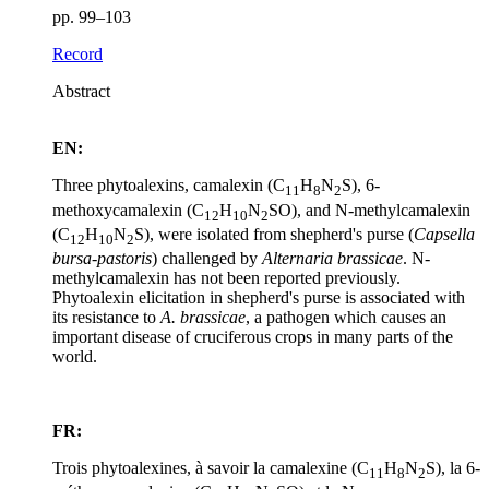
pp. 99–103
Record
Abstract
EN:
Three phytoalexins, camalexin (C
H
N
S), 6-
11
8
2
methoxycamalexin (C
H
N
SO), and N-methylcamalexin
12
10
2
(C
H
N
S), were isolated from shepherd's purse (
Capsella
12
10
2
bursa-pastoris
) challenged by
Alternaria brassicae
. N-
methylcamalexin has not been reported previously.
Phytoalexin elicitation in shepherd's purse is associated with
its resistance to
A. brassicae
, a pathogen which causes an
important disease of cruciferous crops in many parts of the
world.
FR:
Trois phytoalexines, à savoir la camalexine (C
H
N
S), la 6-
11
8
2