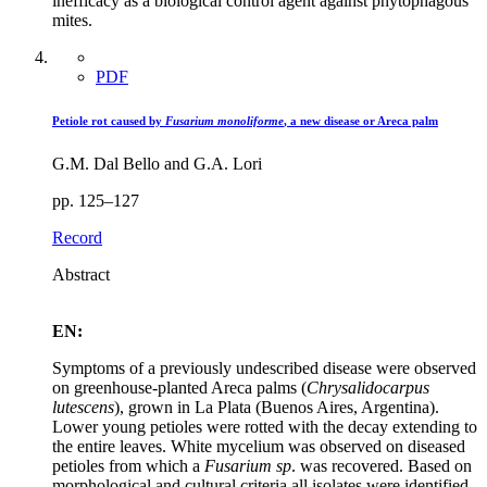
inefficacy as a biological control agent against phytophagous
mites.
PDF
Petiole rot caused by
Fusarium monoliforme
, a new disease or Areca palm
G.M. Dal Bello and G.A. Lori
pp. 125–127
Record
Abstract
EN:
Symptoms of a previously undescribed disease were observed
on greenhouse-planted Areca palms (
Chrysalidocarpus
lutescens
), grown in La Plata (Buenos Aires, Argentina).
Lower young petioles were rotted with the decay extending to
the entire leaves. White mycelium was observed on diseased
petioles from which a
Fusarium sp
. was recovered. Based on
morphological and cultural criteria all isolates were identified