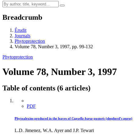
Breadcrumb
Érudit
Journals
Phytoprotection
Volume 78, Number 3, 1997, pp. 99-132
Phytoprotection
Volume 78, Number 3, 1997
Table of contents (6 articles)
PDF
Phytoalexins produced in the leaves of
Capsella bursa-pastoris
(shepherd’s purse)
L.D. Jimenez, W.A. Ayer and J.P. Tewari