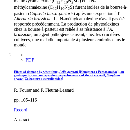
méthoxycamalexine (C
H
N
SO) et la N-
12
10
2
méthylcamalexine (C
H
N
S) furent isolées de la bourse-à-
12
10
2
pasteur (
Capsella bursa-pastoris
) après une exposition à l’
Alternaria brassicae
. La N-méthylcamalexine n'avait pas été
rapportée précédemment. La production de phytoalexines
chez la bourse-à-pasteur est reliée à sa résistance à l’
A.
brassicae
, un agent pathogène causant, chez les crucifères
cultivées, une maladie importante à plusieurs endroits dans le
monde.
PDF
Effecs of damage by wheat bug,
Aelia germari
[Hemiptera : Pentatomidae], on
grain quality and on reproductive performance of the rice weevil,
Sitophilus
oryzae
[Coleoptera : curculionidae]
R. Fourar and F. Fleurat-Lessard
pp. 105–116
Record
Abstract