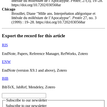
littérale du
millénium
de l’Apocalypse.
Protée
,
27
(3), 19–28.
https://doi.org/10.7202/030568ar
Chicago
Brouillet, Diane "Mille ans. Interprétation allégorique et
littérale du
millénium
de l’Apocalypse".
Protée
27, no. 3
(1999) : 19–28. https://doi.org/10.7202/030568ar
Export the record for this article
RIS
EndNote, Papers, Reference Manager, RefWorks, Zotero
ENW
EndNote (version X9.1 and above), Zotero
BIB
BibTeX, JabRef, Mendeley, Zotero
Subscribe to our newsletter
Subscribe to our newsletter