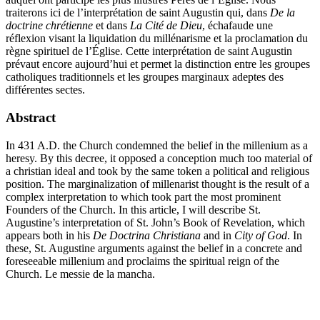
traiterons ici de l’interprétation de saint Augustin qui, dans
De la
doctrine chrétienne
et dans
La Cité de Dieu
, échafaude une
réflexion visant la liquidation du millénarisme et la proclamation du
règne spirituel de l’Église. Cette interprétation de saint Augustin
prévaut encore aujourd’hui et permet la distinction entre les groupes
catholiques traditionnels et les groupes marginaux adeptes des
différentes sectes.
Abstract
In 431 A.D. the Church condemned the belief in the millenium as a
heresy. By this decree, it opposed a conception much too material of
a christian ideal and took by the same token a political and religious
position. The marginalization of millenarist thought is the result of a
complex interpretation to which took part the most prominent
Founders of the Church. In this article, I will describe St.
Augustine’s interpretation of St. John’s Book of Revelation, which
appears both in his
De Doctrina Christiana
and in
City of God
. In
these, St. Augustine arguments against the belief in a concrete and
foreseeable millenium and proclaims the spiritual reign of the
Church. Le messie de la mancha.