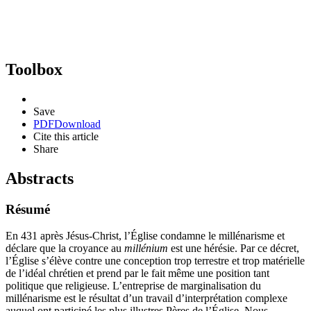
Toolbox
Save
PDF
Download
Cite this article
Share
Abstracts
Résumé
En 431 après Jésus-Christ, l’Église condamne le millénarisme et
déclare que la croyance au
millénium
est une hérésie. Par ce décret,
l’Église s’élève contre une conception trop terrestre et trop matérielle
de l’idéal chrétien et prend par le fait même une position tant
politique que religieuse. L’entreprise de marginalisation du
millénarisme est le résultat d’un travail d’interprétation complexe
auquel ont participé les plus illustres Pères de l’Église. Nous