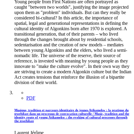
Young people from First Nations are often portrayed as
caught "between two worlds", justifying the image projected
upon them as "problem" individuals. But can they really be
considered bi-cultural? In this article, the importance of
spatial, legal and generational representations in defining the
cultural identity of Algonkins born after 1970 is explored. A
transitional generation, that of their parents – who lived
through the changes brought about by residential schools,
sedentarisation and the creation of new models – mediates
between young Algonkins and the elders, who lived a semi-
nomadic life. The universe of the reserve, their source of
reference, is invested with meaning by young people as they
innovate to "make the culture evolve". In their own way they
are striving to create a modern Algonkin culture but the Indian
Act creates tensions that reinforce the illusion of a bipartite
division of their world.
PDF
Musique, tradition et parcours identitaire de jeunes Atikamekw : la pratique du
tewehikan
dans un processus de convocation culturelle / Music, tradition and the
identity route of young Atikamekw : the evoking of cultural processes through
the
tewehikan
Laurent Jérôme