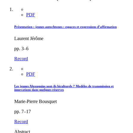
PDF
Présentation : jeunes autochtones : espaces et expressions d’affirmation
Laurent Jérôme
pp. 3–6
Record
PDF
Les jeunes Algonquins sont-ils biculturels ? Modèles de transmission et
innovations dans quelques réserves
Marie-Pierre Bousquet
pp. 7–17
Record
Abstract