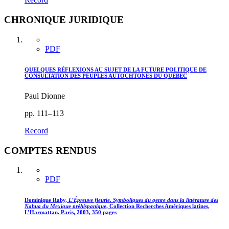
CHRONIQUE JURIDIQUE
PDF
QUELQUES RÉFLEXIONS AU SUJET DE LA FUTURE POLITIQUE DE
CONSULTATION DES PEUPLES AUTOCHTONES DU QUÉBEC
Paul Dionne
pp. 111–113
Record
COMPTES RENDUS
PDF
Dominique Raby,
L’Épreuve fleurie. Symboliques du genre dans la littérature des
Nahua du Mexique préhispanique
, Collection Recherches Amériques latines,
L’Harmattan. Paris, 2003, 350 pages