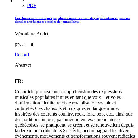
PDF
Les chansons et musiques populaires innues : contexte, signification et pouvoir
dans les expériences sociales de jeunes Innus
Véronique Audet
pp. 31–38
Record
Abstract
FR:
Cet article propose une compréhension des expressions
musicales populaires innues en tant que voix – et voies –
d’affirmation identitaire et de revitalisation sociale et
culturelle. Ces chansons et musiques en langue innue,
inspirées des courants country, rock, folk, pop, etc., ainsi que
des traditions innues, panamérindiennes, chrétiennes et
québécoises, se pratiquent, se créent et se renouvellent depuis
la deuxième moitié du XXe siècle, accompagnant les divers
événements, mouvements et transformations souvent radicales