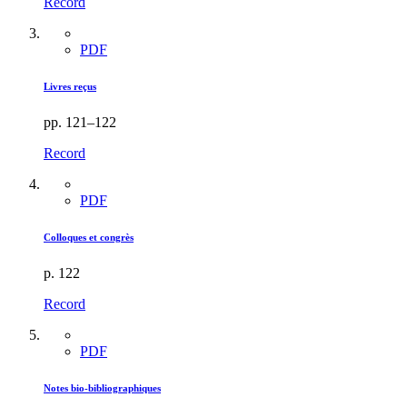
Record
PDF
Livres reçus
pp. 121–122
Record
PDF
Colloques et congrès
p. 122
Record
PDF
Notes bio-bibliographiques