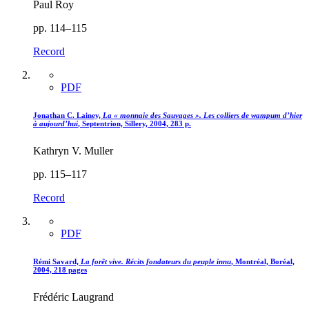
Paul Roy
pp. 114–115
Record
PDF
Jonathan C. Lainey,
La « monnaie des Sauvages ». Les colliers de wampum d’hier
à aujourd’hui
, Septentrion, Sillery, 2004, 283 p.
Kathryn V. Muller
pp. 115–117
Record
PDF
Rémi Savard,
La forêt vive. Récits fondateurs du peuple innu
, Montréal, Boréal,
2004, 218 pages
Frédéric Laugrand