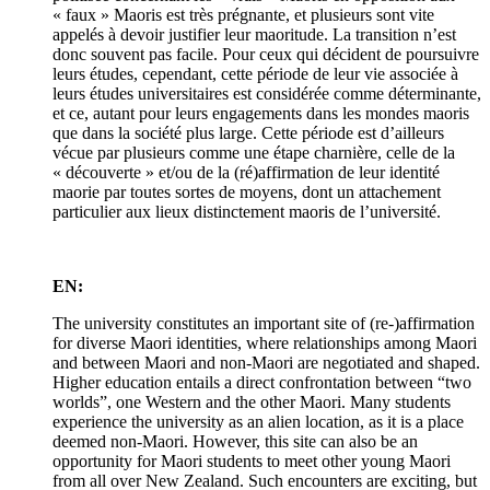
« faux » Maoris est très prégnante, et plusieurs sont vite
appelés à devoir justifier leur maoritude. La transition n’est
donc souvent pas facile. Pour ceux qui décident de poursuivre
leurs études, cependant, cette période de leur vie associée à
leurs études universitaires est considérée comme déterminante,
et ce, autant pour leurs engagements dans les mondes maoris
que dans la société plus large. Cette période est d’ailleurs
vécue par plusieurs comme une étape charnière, celle de la
« découverte » et/ou de la (ré)affirmation de leur identité
maorie par toutes sortes de moyens, dont un attachement
particulier aux lieux distinctement maoris de l’université.
EN:
The university constitutes an important site of (re-)affirmation
for diverse Maori identities, where relationships among Maori
and between Maori and non-Maori are negotiated and shaped.
Higher education entails a direct confrontation between “two
worlds”, one Western and the other Maori. Many students
experience the university as an alien location, as it is a place
deemed non-Maori. However, this site can also be an
opportunity for Maori students to meet other young Maori
from all over New Zealand. Such encounters are exciting, but