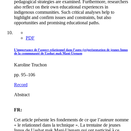
pedagogical strategies are examined. Furthermore, researchers
also reflect on their own educational experiences in
indigenous communities. Such critical analyses help to
highlight and confirm issues and constraints, but also
opportunities and promising educational paths.
PDF
L’importance de l’aspect relationnel dans l’auto-(re)présentation de jeunes Innus
de la communauté de Uashat mak Mani-Utenam
Karoline Truchon
pp. 95–106
Record
Abstract
FR:
Cet article présente les fondements de ce que l’auteure nomme
« le relationnel dans la technique ». La trentaine de jeunes
Innus de Uashat mak Mani-Utenam qui ont participé à ce