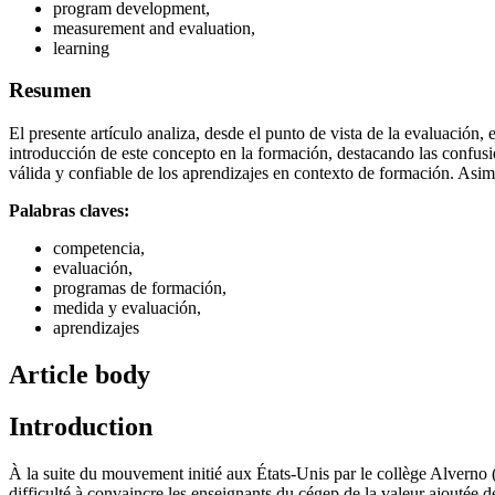
program development,
measurement and evaluation,
learning
Resumen
El presente artículo analiza, desde el punto de vista de la evaluación,
introducción de este concepto en la formación, destacando las confus
válida y confiable de los aprendizajes en contexto de formación. Asimi
Palabras claves:
competencia,
evaluación,
programas de formación,
medida y evaluación,
aprendizajes
Article body
Introduction
À la suite du mouvement initié aux États-Unis par le collège Alverno
difficulté à convaincre les enseignants du cégep de la valeur ajoutée 