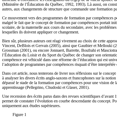
(Ministère de l’Éducation du Québec, 1992, 1993). Là aussi, on constate
autres, aux changements de structure que commande une formation par
Ce mouvement vers des programmes de formation par compétences pénètre
malgré le fait que le concept de formation par compétences portait in
scolaire, de la maternelle aux cours du secondaire, avec les problèmes
lesquelles ils doivent appliquer ce changement.
Bien sûr, plusieurs auteurs ont réagi vivement au choix de cette appro
Vincent, DeBlois et Gervais (2005), ainsi que Gauthier et Mellouki (
Grossman (2001), ou encore Jonnaert, Barrette, Boufrahi et Masciotra (
l’Éducation du Loisir et du Sport du Québec de changer son orientati
compétence est véhiculé dans une réforme de l’éducation qui est univers
l’adoption de programmes par compétences risquait d’être interprétée
Dans cet article, nous tenterons de livrer nos réflexions sur le conce
à analyser les divers écrits anglo-saxons et francophones sur la notion
dépassé le stade de la formation par compétences pour une vision de la 
apprentissage (Pellegrino, Chudoski et Glaser, 2001).
Une recension des écrits parus dans des revues scientifiques d’avant
permet de constater l’évolution en courbe descendante du concept. Pour 
uniquement aux études supérieures.
Figure 1