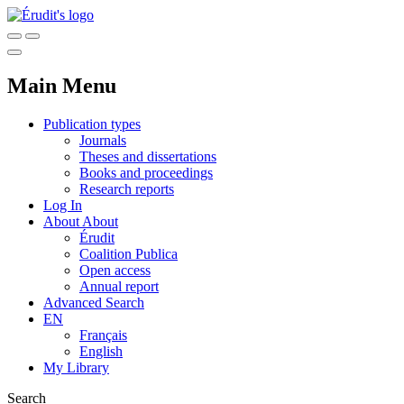
Main Menu
Publication types
Journals
Theses and dissertations
Books and proceedings
Research reports
Log In
About
About
Érudit
Coalition Publica
Open access
Annual report
Advanced Search
EN
Français
English
My Library
Search