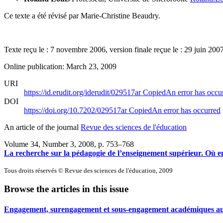
Ce texte a été révisé par Marie-Christine Beaudry.
Texte reçu le : 7 novembre 2006, version finale reçue le : 29 juin 200
Online publication: March 23, 2009
URI
https://id.erudit.org/iderudit/029517ar
Copied
An error has occu
DOI
https://doi.org/10.7202/029517ar
Copied
An error has occurred
An article of the journal
Revue des sciences de l'éducation
Volume 34, Number 3, 2008
, p. 753–768
La recherche sur la pédagogie de l’enseignement supérieur. Où 
Tous droits réservés © Revue des sciences de l'éducation, 2009
Browse the articles in this issue
Engagement, surengagement et sous-engagement académiques au co