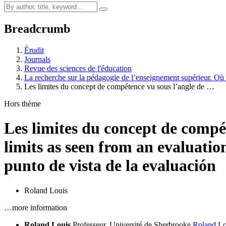
Breadcrumb
Érudit
Journals
Revue des sciences de l'éducation
La recherche sur la pédagogie de l’enseignement supérieur. O
Les limites du concept de compétence vu sous l’angle de …
Hors thème
Les limites du concept de compét
limits as seen from an evaluatio
punto de vista de la evaluación
Roland Louis
…more information
Roland Louis
Professeur, Université de Sherbrooke
Roland.L