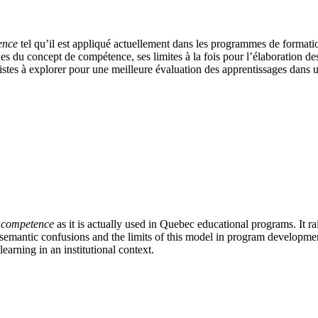
ence
tel qu’il est appliqué actuellement dans les programmes de formatio
ues du concept de compétence, ses limites à la fois pour l’élaboration d
istes à explorer pour une meilleure évaluation des apprentissages dans u
f
competence
as it is actually used in Quebec educational programs. It r
emantic confusions and the limits of this model in program development a
learning in an institutional context.