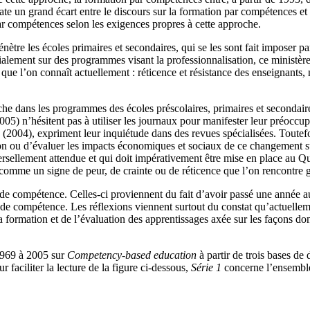
 un grand écart entre le discours sur la formation par compétences et les
 compétences selon les exigences propres à cette approche.
 les écoles primaires et secondaires, qui se les sont fait imposer par
itialement sur des programmes visant la professionnalisation, ce minis
 que l’on connaît actuellement : réticence et résistance des enseignant
che dans les programmes des écoles préscolaires, primaires et secondair
2005) n’hésitent pas à utiliser les journaux pour manifester leur préoc
2004), expriment leur inquiétude dans des revues spécialisées. Toutefoi
on ou d’évaluer les impacts économiques et sociaux de ce changement s
ellement attendue et qui doit impérativement être mise en place au Québec
 comme un signe de peur, de crainte ou de réticence que l’on rencontre
pt de compétence. Celles-ci proviennent du fait d’avoir passé une année
 de compétence. Les réflexions viennent surtout du constat qu’actuelleme
formation et de l’évaluation des apprentissages axée sur les façons dont
 1969 à 2005 sur
Competency-based education
à partir de trois bases de
faciliter la lecture de la figure ci-dessous,
Série 1
concerne l’ensemble 