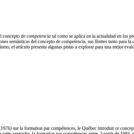
 el concepto de
competencia
tal como se aplica en la actualidad en los p
iones semánticas del concepto de competencia, sus límites tanto para l
smo, el artículo presenta algunas pistas a explorar para una mejor eval
 (1976) sur la formation par compétences, le Québec introduit ce conce
de cette approche, la formation par compétences entre, à partir de 1993,