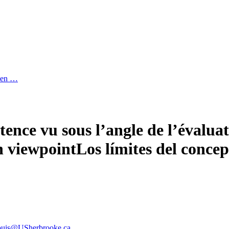
ù en …
ence vu sous l’angle de l’évalua
n viewpoint
Los límites del conce
ouis@USherbrooke.ca