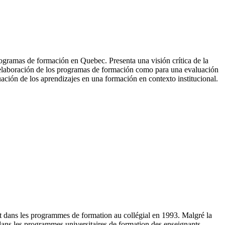
rogramas de formación en Quebec. Presenta una visión crítica de la
a elaboración de los programas de formación como para una evaluación
uación de los aprendizajes en una formación en contexto institucional.
pt dans les programmes de formation au collégial en 1993. Malgré la
 dans les programmes universitaires de formation des enseignants