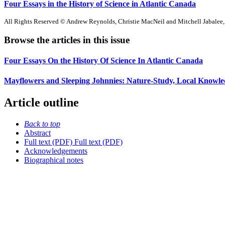
Four Essays in the History of Science in Atlantic Canada
All Rights Reserved © Andrew Reynolds, Christie MacNeil and Mitchell Jabalee
Browse the articles in this issue
Four Essays On the History Of Science In Atlantic Canada
Mayflowers and Sleeping Johnnies: Nature-Study, Local Knowled
Article outline
Back to top
Abstract
Full text (PDF)
Full text (PDF)
Acknowledgements
Biographical notes