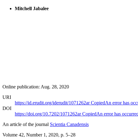
Mitchell Jabalee
Online publication: Aug. 28, 2020
URI
https://id.erudit.org/iderudit/1071262ar
Copied
An error has occ
DOI
https://doi.org/10.7202/1071262ar
Copied
An error has occurre
An article of the journal
Scientia Canadensis
Volume 42, Number 1, 2020
, p. 5–28