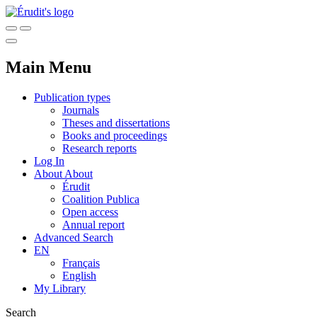
Main Menu
Publication types
Journals
Theses and dissertations
Books and proceedings
Research reports
Log In
About
About
Érudit
Coalition Publica
Open access
Annual report
Advanced Search
EN
Français
English
My Library
Search