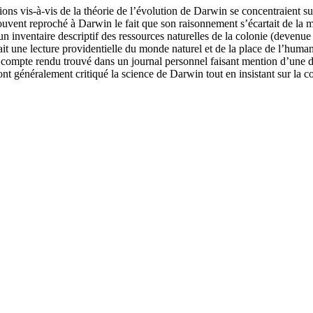
tions vis-à-vis de la théorie de l’évolution de Darwin se concentraient s
ont souvent reproché à Darwin le fait que son raisonnement s’écartait de 
nir à un inventaire descriptif des ressources naturelles de la colonie (d
enait une lecture providentielle du monde naturel et de la place de l’hum
 compte rendu trouvé dans un journal personnel faisant mention d’une di
énéralement critiqué la science de Darwin tout en insistant sur la compa