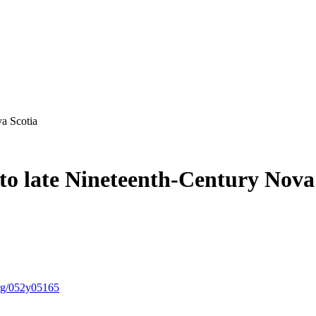
a Scotia
to late Nineteenth-Century Nova
org/052y05165