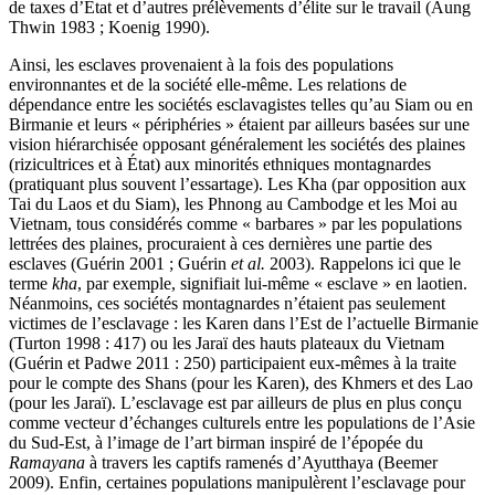
de taxes d’État et d’autres prélèvements d’élite sur le travail (Aung
Thwin 1983 ; Koenig 1990).
Ainsi, les esclaves provenaient à la fois des populations
environnantes et de la société elle-même. Les relations de
dépendance entre les sociétés esclavagistes telles qu’au Siam ou en
Birmanie et leurs « périphéries » étaient par ailleurs basées sur une
vision hiérarchisée opposant généralement les sociétés des plaines
(rizicultrices et à État) aux minorités ethniques montagnardes
(pratiquant plus souvent l’essartage). Les Kha (par opposition aux
Tai du Laos et du Siam), les Phnong au Cambodge et les Moi au
Vietnam, tous considérés comme « barbares » par les populations
lettrées des plaines, procuraient à ces dernières une partie des
esclaves (Guérin 2001 ; Guérin
et al.
2003). Rappelons ici que le
terme
kha
, par exemple, signifiait lui-même « esclave » en laotien.
Néanmoins, ces sociétés montagnardes n’étaient pas seulement
victimes de l’esclavage : les Karen dans l’Est de l’actuelle Birmanie
(Turton 1998 : 417) ou les Jaraï des hauts plateaux du Vietnam
(Guérin et Padwe 2011 : 250) participaient eux-mêmes à la traite
pour le compte des Shans (pour les Karen), des Khmers et des Lao
(pour les Jaraï). L’esclavage est par ailleurs de plus en plus conçu
comme vecteur d’échanges culturels entre les populations de l’Asie
du Sud-Est, à l’image de l’art birman inspiré de l’épopée du
Ramayana
à travers les captifs ramenés d’Ayutthaya (Beemer
2009). Enfin, certaines populations manipulèrent l’esclavage pour