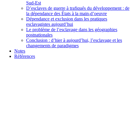
Sud-Est
D’esclaves de guerre à trafiqués du développement : de
la dépendance des États à la main-d’oeuvre
Dépendance et exclusion dans les pratiques
esclavagistes aujourd’hui
Le problème de l’esclavage dans les géographies
postnationales
Conclusion : d’hier à aujourd’hui, l’esclavage et les
changements de paradigmes
Notes
Références