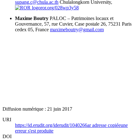
supang.c@chula.ac.th
Chulalongkorn University,
ror.org/028wp3y58
Maxime Boutry
PALOC – Patrimoines locaux et
Gouvernance, 57, rue Cuvier, Case postale 26, 75231 Paris
cedex 05, France
maximeboutry@gmail.com
Diffusion numérique : 21 juin 2017
URI
https://id.erudit.org/iderudit/1040266ar
adresse copiée
une
erreur s'est produite
DOI