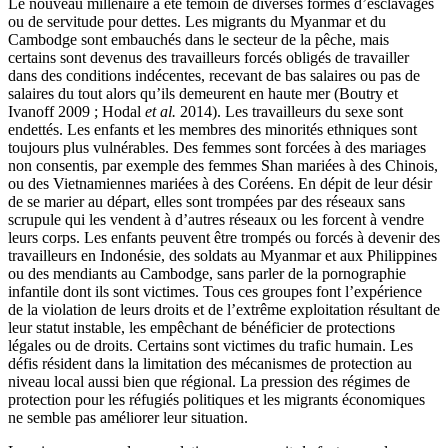
Le nouveau millénaire a été témoin de diverses formes d’esclavages
ou de servitude pour dettes. Les migrants du Myanmar et du
Cambodge sont embauchés dans le secteur de la pêche, mais
certains sont devenus des travailleurs forcés obligés de travailler
dans des conditions indécentes, recevant de bas salaires ou pas de
salaires du tout alors qu’ils demeurent en haute mer (Boutry et
Ivanoff 2009 ; Hodal
et al.
2014). Les travailleurs du sexe sont
endettés. Les enfants et les membres des minorités ethniques sont
toujours plus vulnérables. Des femmes sont forcées à des mariages
non consentis, par exemple des femmes Shan mariées à des Chinois,
ou des Vietnamiennes mariées à des Coréens. En dépit de leur désir
de se marier au départ, elles sont trompées par des réseaux sans
scrupule qui les vendent à d’autres réseaux ou les forcent à vendre
leurs corps. Les enfants peuvent être trompés ou forcés à devenir des
travailleurs en Indonésie, des soldats au Myanmar et aux Philippines
ou des mendiants au Cambodge, sans parler de la pornographie
infantile dont ils sont victimes. Tous ces groupes font l’expérience
de la violation de leurs droits et de l’extrême exploitation résultant de
leur statut instable, les empêchant de bénéficier de protections
légales ou de droits. Certains sont victimes du trafic humain. Les
défis résident dans la limitation des mécanismes de protection au
niveau local aussi bien que régional. La pression des régimes de
protection pour les réfugiés politiques et les migrants économiques
ne semble pas améliorer leur situation.