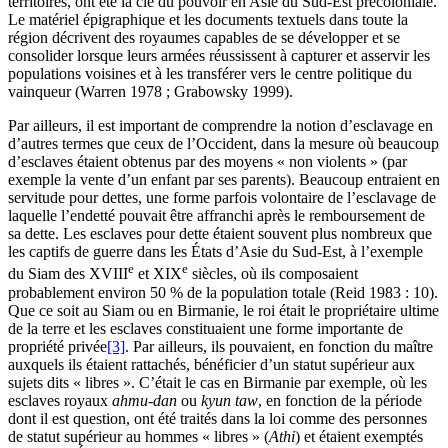
territoires, ont été la clé du pouvoir en Asie du Sud-Est précoloniale.
Le matériel épigraphique et les documents textuels dans toute la
région décrivent des royaumes capables de se développer et se
consolider lorsque leurs armées réussissent à capturer et asservir les
populations voisines et à les transférer vers le centre politique du
vainqueur (Warren 1978 ; Grabowsky 1999).
Par ailleurs, il est important de comprendre la notion d’esclavage en
d’autres termes que ceux de l’Occident, dans la mesure où beaucoup
d’esclaves étaient obtenus par des moyens « non violents » (par
exemple la vente d’un enfant par ses parents). Beaucoup entraient en
servitude pour dettes, une forme parfois volontaire de l’esclavage de
laquelle l’endetté pouvait être affranchi après le remboursement de
sa dette. Les esclaves pour dette étaient souvent plus nombreux que
les captifs de guerre dans les États d’Asie du Sud-Est, à l’exemple
e
e
du Siam des XVIII
et XIX
siècles, où ils composaient
probablement environ 50 % de la population totale (Reid 1983 : 10).
Que ce soit au Siam ou en Birmanie, le roi était le propriétaire ultime
de la terre et les esclaves constituaient une forme importante de
propriété privée
[3]
. Par ailleurs, ils pouvaient, en fonction du maître
auxquels ils étaient rattachés, bénéficier d’un statut supérieur aux
sujets dits « libres ». C’était le cas en Birmanie par exemple, où les
esclaves royaux
ahmu
-
dan
ou
kyun taw
, en fonction de la période
dont il est question, ont été traités dans la loi comme des personnes
de statut supérieur au hommes « libres » (
Athi
) et étaient exemptés