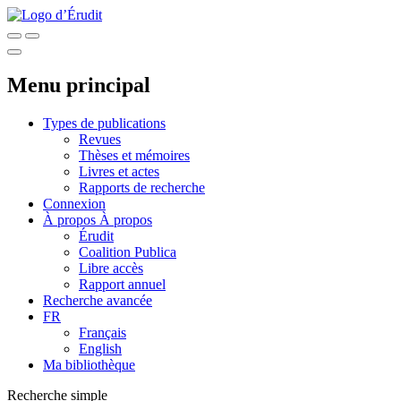
Menu principal
Types de publications
Revues
Thèses et mémoires
Livres et actes
Rapports de recherche
Connexion
À propos
À propos
Érudit
Coalition Publica
Libre accès
Rapport annuel
Recherche avancée
FR
Français
English
Ma bibliothèque
Recherche simple