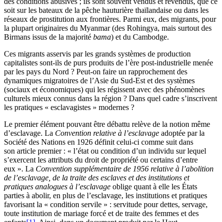
des conditions abusives ; ils sont souvent vendus et revendus, que ce
soit sur les bateaux de la pêche hauturière thaïlandaise ou dans les
réseaux de prostitution aux frontières. Parmi eux, des migrants, pour
la plupart originaires du Myanmar (des Rohingya, mais surtout des
Birmans issus de la majorité
bama
) et du Cambodge.
Ces migrants asservis par les grands systèmes de production
capitalistes sont-ils de purs produits de l’ère post-industrielle menée
par les pays du Nord ? Peut-on faire un rapprochement des
dynamiques migratoires de l’Asie du Sud-Est et des systèmes
(sociaux et économiques) qui les régissent avec des phénomènes
culturels mieux connus dans la région ? Dans quel cadre s’inscrivent
les pratiques « esclavagistes » modernes ?
Le premier élément pouvant être débattu relève de la notion même
d’esclavage. La
Convention relative à l’esclavage
adoptée par la
Société des Nations en 1926 définit celui-ci comme suit dans
son article premier : « l’état ou condition d’un individu sur lequel
s’exercent les attributs du droit de propriété ou certains d’entre
eux ». La
Convention supplémentaire de 1956 relative à l’abolition
de l’esclavage, de la traite des esclaves et des institutions et
pratiques analogues à l’esclavage
oblige quant à elle les États
parties à abolir, en plus de l’esclavage, les institutions et pratiques
favorisant la « condition servile » : servitude pour dettes, servage,
toute institution de mariage forcé et de traite des femmes et des