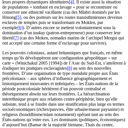
leurs propres dynamiques identitaires
[4]
. Il existe aussi la situation
de populations « tombant en esclavage » pour se reconstruire ou
conserver une ethnicité vacillante (cas des Mlabri dominés par les
Hmong
[5]
, ou des porteurs sur les routes transisthmiennes devenus
esclaves de temples puis se transformant en Moklen, par
exemple
[6]
). D’autres encore se mettent volontairement sous la
domination d’un
taukay
(patron-entrepreneur) pour conserver leur
liberté
[7]
(cas des Moken, nomades marins de l’archipel Mergui qui
ont accepté une certaine forme d’esclavage pour survivre).
Les pouvoirs coloniaux, autant britanniques que français, en même
temps qu’ils développèrent une configuration géopolitique « sur
carte » (Winichakul 2005 [1994]) de l’Asie du Sud-Est, s’attelèrent à
éradiquer les pratiques esclavagistes
[8]
au sein des nouvelles
frontières. D’une organisation de type
mandala
propre aux États
précoloniaux – aux sphères d’influence géographiquement et
historiquement mouvantes et imbriquées – les États-nations de la
période postcoloniale héritèrent d’un pouvoir centralisé et
théoriquement absolu sur leurs frontières. La hiérarchisation
interethnique propre aux relations centre-périphérie, bien qu’elle
subsiste, tend à se fondre dans une stratification plus large en termes
socioéconomiques (riches/pauvres, élite urbaine/masse paysanne) et
religieux (bouddhisme/islam notamment) opérant tant au sein des
États-nations qu’entre eux. Les dominants (politiques, économiques)
d’aujourd’hui (Bamar de la majorité birmane, Thaïs du centre,