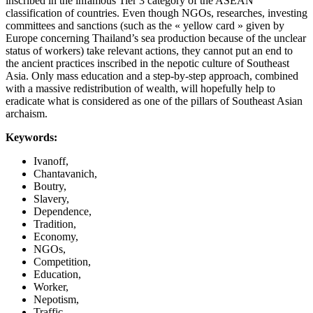
inscribed in the infamous Tier 3 category of the ASEAN
classification of countries. Even though NGOs, researches, investing
committees and sanctions (such as the « yellow card » given by
Europe concerning Thailand’s sea production because of the unclear
status of workers) take relevant actions, they cannot put an end to
the ancient practices inscribed in the nepotic culture of Southeast
Asia. Only mass education and a step-by-step approach, combined
with a massive redistribution of wealth, will hopefully help to
eradicate what is considered as one of the pillars of Southeast Asian
archaism.
Keywords:
Ivanoff,
Chantavanich,
Boutry,
Slavery,
Dependence,
Tradition,
Economy,
NGOs,
Competition,
Education,
Worker,
Nepotism,
Traffic