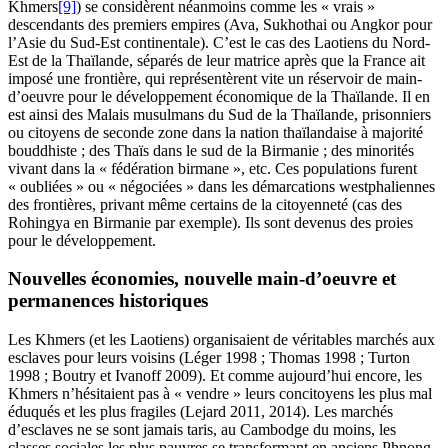
Khmers
[9]
) se considèrent néanmoins comme les « vrais »
descendants des premiers empires (Ava, Sukhothai ou Angkor pour
l’Asie du Sud-Est continentale). C’est le cas des Laotiens du Nord-
Est de la Thaïlande, séparés de leur matrice après que la France ait
imposé une frontière, qui représentèrent vite un réservoir de main-
d’oeuvre pour le développement économique de la Thaïlande. Il en
est ainsi des Malais musulmans du Sud de la Thaïlande, prisonniers
ou citoyens de seconde zone dans la nation thaïlandaise à majorité
bouddhiste ; des Thaïs dans le sud de la Birmanie ; des minorités
vivant dans la « fédération birmane », etc. Ces populations furent
« oubliées » ou « négociées » dans les démarcations westphaliennes
des frontières, privant même certains de la citoyenneté (cas des
Rohingya en Birmanie par exemple). Ils sont devenus des proies
pour le développement.
Nouvelles économies, nouvelle main-d’oeuvre et
permanences historiques
Les Khmers (et les Laotiens) organisaient de véritables marchés aux
esclaves pour leurs voisins (Léger 1998 ; Thomas 1998 ; Turton
1998 ; Boutry et Ivanoff 2009). Et comme aujourd’hui encore, les
Khmers n’hésitaient pas à « vendre » leurs concitoyens les plus mal
éduqués et les plus fragiles (Lejard 2011, 2014). Les marchés
d’esclaves ne se sont jamais taris, au Cambodge du moins, les
classes sociales les plus pauvres se transformant en anciens Phnong