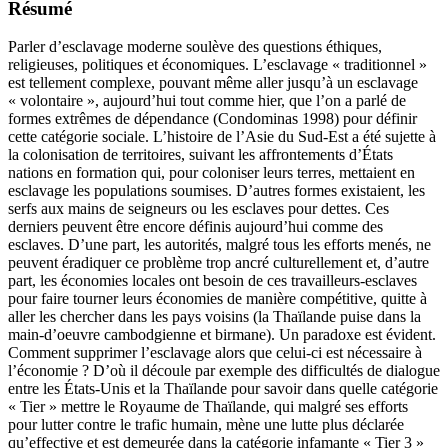
Résumé
Parler d’esclavage moderne soulève des questions éthiques,
religieuses, politiques et économiques. L’esclavage « traditionnel »
est tellement complexe, pouvant même aller jusqu’à un esclavage
« volontaire », aujourd’hui tout comme hier, que l’on a parlé de
formes extrêmes de dépendance (Condominas 1998) pour définir
cette catégorie sociale. L’histoire de l’Asie du Sud-Est a été sujette à
la colonisation de territoires, suivant les affrontements d’États
nations en formation qui, pour coloniser leurs terres, mettaient en
esclavage les populations soumises. D’autres formes existaient, les
serfs aux mains de seigneurs ou les esclaves pour dettes. Ces
derniers peuvent être encore définis aujourd’hui comme des
esclaves. D’une part, les autorités, malgré tous les efforts menés, ne
peuvent éradiquer ce problème trop ancré culturellement et, d’autre
part, les économies locales ont besoin de ces travailleurs-esclaves
pour faire tourner leurs économies de manière compétitive, quitte à
aller les chercher dans les pays voisins (la Thaïlande puise dans la
main-d’oeuvre cambodgienne et birmane). Un paradoxe est évident.
Comment supprimer l’esclavage alors que celui-ci est nécessaire à
l’économie ? D’où il découle par exemple des difficultés de dialogue
entre les États-Unis et la Thaïlande pour savoir dans quelle catégorie
« Tier » mettre le Royaume de Thaïlande, qui malgré ses efforts
pour lutter contre le trafic humain, mène une lutte plus déclarée
qu’effective et est demeurée dans la catégorie infamante « Tier 3 »