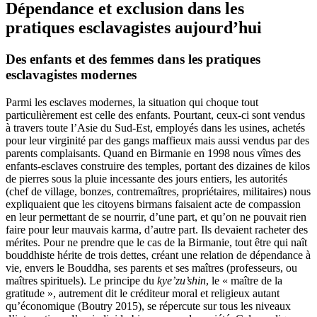
Dépendance et exclusion dans les
pratiques esclavagistes aujourd’hui
Des enfants et des femmes dans les pratiques
esclavagistes modernes
Parmi les esclaves modernes, la situation qui choque tout
particulièrement est celle des enfants. Pourtant, ceux-ci sont vendus
à travers toute l’Asie du Sud-Est, employés dans les usines, achetés
pour leur virginité par des gangs maffieux mais aussi vendus par des
parents complaisants. Quand en Birmanie en 1998 nous vîmes des
enfants-esclaves construire des temples, portant des dizaines de kilos
de pierres sous la pluie incessante des jours entiers, les autorités
(chef de village, bonzes, contremaîtres, propriétaires, militaires) nous
expliquaient que les citoyens birmans faisaient acte de compassion
en leur permettant de se nourrir, d’une part, et qu’on ne pouvait rien
faire pour leur mauvais karma, d’autre part. Ils devaient racheter des
mérites. Pour ne prendre que le cas de la Birmanie, tout être qui naît
bouddhiste hérite de trois dettes, créant une relation de dépendance à
vie, envers le Bouddha, ses parents et ses maîtres (professeurs, ou
maîtres spirituels). Le principe du
kye’zu’shin
, le « maître de la
gratitude », autrement dit le créditeur moral et religieux autant
qu’économique (Boutry 2015), se répercute sur tous les niveaux