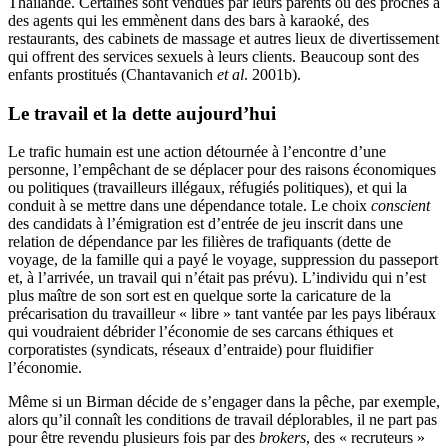
Thaïlande. Certaines sont vendues par leurs parents ou des proches à
des agents qui les emmènent dans des bars à karaoké, des
restaurants, des cabinets de massage et autres lieux de divertissement
qui offrent des services sexuels à leurs clients. Beaucoup sont des
enfants prostitués (Chantavanich
et al
. 2001b).
Le travail et la dette aujourd’hui
Le trafic humain est une action détournée à l’encontre d’une
personne, l’empêchant de se déplacer pour des raisons économiques
ou politiques (travailleurs illégaux, réfugiés politiques), et qui la
conduit à se mettre dans une dépendance totale. Le choix
conscient
des candidats à l’émigration est d’entrée de jeu inscrit dans une
relation de dépendance par les filières de trafiquants (dette de
voyage, de la famille qui a payé le voyage, suppression du passeport
et, à l’arrivée, un travail qui n’était pas prévu). L’individu qui n’est
plus maître de son sort est en quelque sorte la caricature de la
précarisation du travailleur « libre » tant vantée par les pays libéraux
qui voudraient débrider l’économie de ses carcans éthiques et
corporatistes (syndicats, réseaux d’entraide) pour fluidifier
l’économie.
Même si un Birman décide de s’engager dans la pêche, par exemple,
alors qu’il connaît les conditions de travail déplorables, il ne part pas
pour être revendu plusieurs fois par des
brokers
, des « recruteurs »