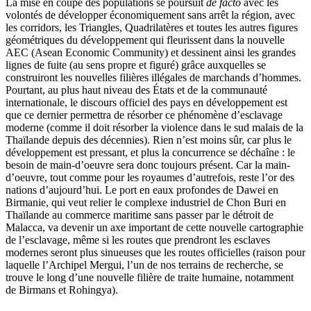
La mise en coupe des populations se poursuit
de facto
avec les
volontés de développer économiquement sans arrêt la région, avec
les corridors, les Triangles, Quadrilatères et toutes les autres figures
géométriques du développement qui fleurissent dans la nouvelle
AEC (Asean Economic Community) et dessinent ainsi les grandes
lignes de fuite (au sens propre et figuré) grâce auxquelles se
construiront les nouvelles filières illégales de marchands d’hommes.
Pourtant, au plus haut niveau des États et de la communauté
internationale, le discours officiel des pays en développement est
que ce dernier permettra de résorber ce phénomène d’esclavage
moderne (comme il doit résorber la violence dans le sud malais de la
Thaïlande depuis des décennies). Rien n’est moins sûr, car plus le
développement est pressant, et plus la concurrence se déchaîne : le
besoin de main-d’oeuvre sera donc toujours présent. Car la main-
d’oeuvre, tout comme pour les royaumes d’autrefois, reste l’or des
nations d’aujourd’hui. Le port en eaux profondes de Dawei en
Birmanie, qui veut relier le complexe industriel de Chon Buri en
Thaïlande au commerce maritime sans passer par le détroit de
Malacca, va devenir un axe important de cette nouvelle cartographie
de l’esclavage, même si les routes que prendront les esclaves
modernes seront plus sinueuses que les routes officielles (raison pour
laquelle l’Archipel Mergui, l’un de nos terrains de recherche, se
trouve le long d’une nouvelle filière de traite humaine, notamment
de Birmans et Rohingya).