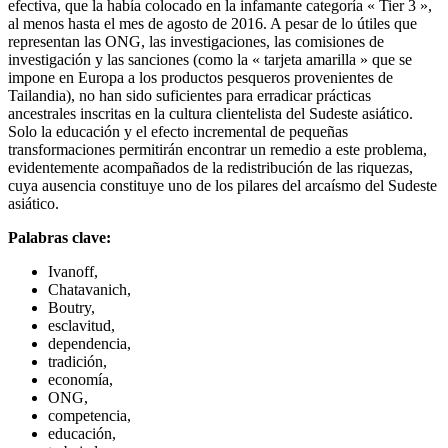
efectiva, que la había colocado en la infamante categoría « Tier 3 »,
al menos hasta el mes de agosto de 2016. A pesar de lo útiles que
representan las ONG, las investigaciones, las comisiones de
investigación y las sanciones (como la « tarjeta amarilla » que se
impone en Europa a los productos pesqueros provenientes de
Tailandia), no han sido suficientes para erradicar prácticas
ancestrales inscritas en la cultura clientelista del Sudeste asiático.
Solo la educación y el efecto incremental de pequeñas
transformaciones permitirán encontrar un remedio a este problema,
evidentemente acompañados de la redistribución de las riquezas,
cuya ausencia constituye uno de los pilares del arcaísmo del Sudeste
asiático.
Palabras clave:
Ivanoff,
Chatavanich,
Boutry,
esclavitud,
dependencia,
tradición,
economía,
ONG,
competencia,
educación,