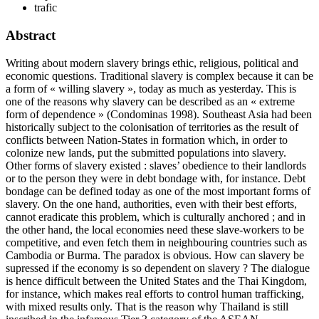
trafic
Abstract
Writing about modern slavery brings ethic, religious, political and
economic questions. Traditional slavery is complex because it can be
a form of « willing slavery », today as much as yesterday. This is
one of the reasons why slavery can be described as an « extreme
form of dependence » (Condominas 1998). Southeast Asia had been
historically subject to the colonisation of territories as the result of
conflicts between Nation-States in formation which, in order to
colonize new lands, put the submitted populations into slavery.
Other forms of slavery existed : slaves’ obedience to their landlords
or to the person they were in debt bondage with, for instance. Debt
bondage can be defined today as one of the most important forms of
slavery. On the one hand, authorities, even with their best efforts,
cannot eradicate this problem, which is culturally anchored ; and in
the other hand, the local economies need these slave-workers to be
competitive, and even fetch them in neighbouring countries such as
Cambodia or Burma. The paradox is obvious. How can slavery be
supressed if the economy is so dependent on slavery ? The dialogue
is hence difficult between the United States and the Thai Kingdom,
for instance, which makes real efforts to control human trafficking,
with mixed results only. That is the reason why Thailand is still