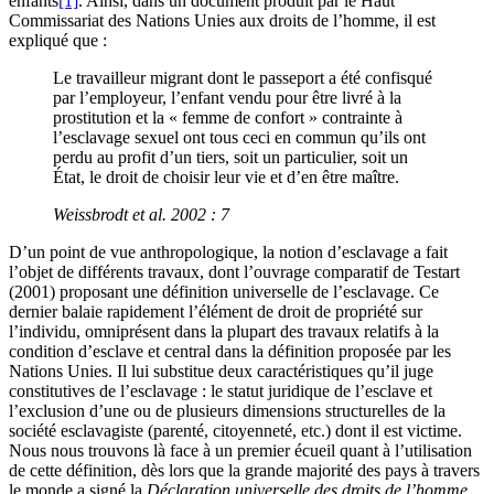
enfants
[1]
. Ainsi, dans un document produit par le Haut
Commissariat des Nations Unies aux droits de l’homme, il est
expliqué que :
Le travailleur migrant dont le passeport a été confisqué
par l’employeur, l’enfant vendu pour être livré à la
prostitution et la « femme de confort » contrainte à
l’esclavage sexuel ont tous ceci en commun qu’ils ont
perdu au profit d’un tiers, soit un particulier, soit un
État, le droit de choisir leur vie et d’en être maître.
Weissbrodt
et al.
2002 : 7
D’un point de vue anthropologique, la notion d’esclavage a fait
l’objet de différents travaux, dont l’ouvrage comparatif de Testart
(2001) proposant une définition universelle de l’esclavage. Ce
dernier balaie rapidement l’élément de droit de propriété sur
l’individu, omniprésent dans la plupart des travaux relatifs à la
condition d’esclave et central dans la définition proposée par les
Nations Unies. Il lui substitue deux caractéristiques qu’il juge
constitutives de l’esclavage : le statut juridique de l’esclave et
l’exclusion d’une ou de plusieurs dimensions structurelles de la
société esclavagiste (parenté, citoyenneté, etc.) dont il est victime.
Nous nous trouvons là face à un premier écueil quant à l’utilisation
de cette définition, dès lors que la grande majorité des pays à travers
le monde a signé la
Déclaration universelle des droits de l’homme