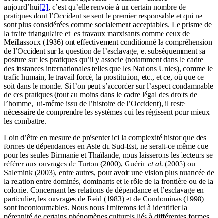
aujourd’hui
[2]
, c’est qu’elle renvoie à un certain nombre de
pratiques dont l’Occident se sent le premier responsable et qui ne
sont plus considérées comme socialement acceptables. Le prisme de
la traite triangulaire et les travaux marxisants comme ceux de
Meillassoux (1986) ont effectivement conditionné la compréhension
de l’Occident sur la question de l’esclavage, et subséquemment sa
posture sur les pratiques qu’il y associe (notamment dans le cadre
des instances internationales telles que les Nations Unies), comme le
trafic humain, le travail forcé, la prostitution, etc., et ce, où que ce
soit dans le monde. Si l’on peut s’accorder sur l’aspect condamnable
de ces pratiques (tout au moins dans le cadre légal des droits de
l’homme, lui-même issu de l’histoire de l’Occident), il reste
nécessaire de comprendre les systèmes qui les régissent pour mieux
les combattre.
Loin d’être en mesure de présenter ici la complexité historique des
formes de dépendances en Asie du Sud-Est, ne serait-ce même que
pour les seules Birmanie et Thaïlande, nous laisserons les lecteurs se
référer aux ouvrages de Turton (2000), Guérin
et al.
(2003) ou
Salemink (2003), entre autres, pour avoir une vision plus nuancée de
la relation entre dominés, dominants et le rôle de la frontière ou de la
colonie. Concernant les relations de dépendance et l’esclavage en
particulier, les ouvrages de Reid (1983) et de Condominas (1998)
sont incontournables. Nous nous limiterons ici à identifier la
pérennité de certains phénomènes culturels liés à différentes formes