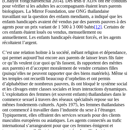
(Chaiyot Yongcharoenchai 2014). Des tests d’ADN ont été conduits
pour vérifier si les adultes les accompagnants étaient leurs parents
biologiques. La Mirror Foundation, une ONG thaïlandaise
travaillant sur la question des enfants mendiants, a indiqué que les
enfants handicapés avaient été vendus par des parents pauvres à des
agents pour un prix variant de 1 500 à 3 000 bahts
[12]
. Certains de
ces enfants étaient loués ou vendus, mensuellement ou
annuellement. Les enfants handicapés étaient forcés, et les agents
récoltaient l’argent.
C’est une relation holiste à la société, mêlant religion et dépendance,
qui permet aujourd’hui encore aux parents de laisser leurs fils faire
ce qu’ils veulent (car quoi qu’ils fassent, ils rapportent des mérites
aux parents) et d’accepter moralement de vendre certaines filles
(puisqu’elles ne peuvent rapporter que des biens matériels). Même si
les temples ont recueilli beaucoup d’orphelins et ont permis
d’alphabétiser de nombreux pauvres, ils ont bloqué le système social
et les clivages entre classes sociales et leurs interactions dynamiques.
L’exploitation des femmes (et souvent enfants) thaïlandaises dans le
commerce sexuel à travers des réseaux spécialisés repose sur les
mêmes fondements culturels. Après 1975, les femmes thaïlandaises
ont commencé à travailler dans l’industrie du sexe à l’étranger.
Typiquement, elles offraient des services sexuels pour des clients
masculins européens ou asiatiques. Les agents connectés au trafic
international s’arrangeaient pour que ces femmes émigrent et