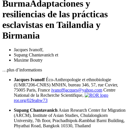
Burma
Adaptaciones y
resiliencias de las prácticas
esclavistas en Tailandia y
Birmania
Jacques Ivanoff
,
Supang Chantavanich
et
Maxime Boutry
…plus d’informations
Jacques Ivanoff
Éco-Anthropologie et ethnobiologie
(UMR7206-CNRS) MNHN, bureau 346, 57, rue Cuvier,
75005 Paris, France
ivanoffjacques@yahoo.com
Centre
National de la Recherche Scientifique,
ror.org/02feahw73
Supang Chantavanich
Asian Research Center for Migration
(ARCM), Institute of Asian Studies, Chulalongkorn
University, 7th floor, Prachadhipok-Rambhai Barni Building,
Phyathai Road, Bangkok 10330, Thailand