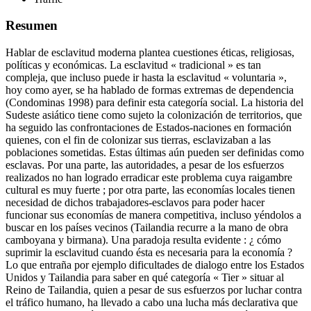
Resumen
Hablar de esclavitud moderna plantea cuestiones éticas, religiosas,
políticas y económicas. La esclavitud « tradicional » es tan
compleja, que incluso puede ir hasta la esclavitud « voluntaria »,
hoy como ayer, se ha hablado de formas extremas de dependencia
(Condominas 1998) para definir esta categoría social. La historia del
Sudeste asiático tiene como sujeto la colonización de territorios, que
ha seguido las confrontaciones de Estados-naciones en formación
quienes, con el fin de colonizar sus tierras, esclavizaban a las
poblaciones sometidas. Estas últimas aún pueden ser definidas como
esclavas. Por una parte, las autoridades, a pesar de los esfuerzos
realizados no han logrado erradicar este problema cuya raigambre
cultural es muy fuerte ; por otra parte, las economías locales tienen
necesidad de dichos trabajadores-esclavos para poder hacer
funcionar sus economías de manera competitiva, incluso yéndolos a
buscar en los países vecinos (Tailandia recurre a la mano de obra
camboyana y birmana). Una paradoja resulta evidente : ¿ cómo
suprimir la esclavitud cuando ésta es necesaria para la economía ?
Lo que entraña por ejemplo dificultades de dialogo entre los Estados
Unidos y Tailandia para saber en qué categoría « Tier » situar al
Reino de Tailandia, quien a pesar de sus esfuerzos por luchar contra
el tráfico humano, ha llevado a cabo una lucha más declarativa que