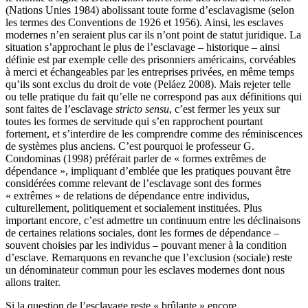
(Nations Unies 1984) abolissant toute forme d’esclavagisme (selon
les termes des Conventions de 1926 et 1956). Ainsi, les esclaves
modernes n’en seraient plus car ils n’ont point de statut juridique. La
situation s’approchant le plus de l’esclavage – historique – ainsi
définie est par exemple celle des prisonniers américains, corvéables
à merci et échangeables par les entreprises privées, en même temps
qu’ils sont exclus du droit de vote (Peláez 2008). Mais rejeter telle
ou telle pratique du fait qu’elle ne correspond pas aux définitions qui
sont faites de l’esclavage
stricto sensu
, c’est fermer les yeux sur
toutes les formes de servitude qui s’en rapprochent pourtant
fortement, et s’interdire de les comprendre comme des réminiscences
de systèmes plus anciens. C’est pourquoi le professeur G.
Condominas (1998) préférait parler de « formes extrêmes de
dépendance », impliquant d’emblée que les pratiques pouvant être
considérées comme relevant de l’esclavage sont des formes
« extrêmes » de relations de dépendance entre individus,
culturellement, politiquement et socialement instituées. Plus
important encore, c’est admettre un continuum entre les déclinaisons
de certaines relations sociales, dont les formes de dépendance –
souvent choisies par les individus – pouvant mener à la condition
d’esclave. Remarquons en revanche que l’exclusion (sociale) reste
un dénominateur commun pour les esclaves modernes dont nous
allons traiter.
Si la question de l’esclavage reste « brûlante » encore