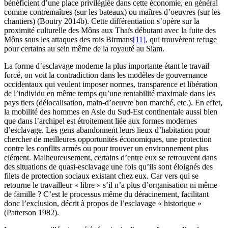
bénéficient d’une place privilégiée dans cette économie, en général
comme contremaîtres (sur les bateaux) ou maîtres d’oeuvres (sur les
chantiers) (Boutry 2014b). Cette différentiation s’opère sur la
proximité culturelle des Môns aux Thaïs débutant avec la fuite des
Môns sous les attaques des rois Birmans
[11]
, qui trouvèrent refuge
pour certains au sein même de la royauté au Siam.
La forme d’esclavage moderne la plus importante étant le travail
forcé, on voit la contradiction dans les modèles de gouvernance
occidentaux qui veulent imposer normes, transparence et libération
de l’individu en même temps qu’une rentabilité maximale dans les
pays tiers (délocalisation, main-d’oeuvre bon marché, etc.). En effet,
la mobilité des hommes en Asie du Sud-Est continentale aussi bien
que dans l’archipel est étroitement liée aux formes modernes
d’esclavage. Les gens abandonnent leurs lieux d’habitation pour
chercher de meilleures opportunités économiques, une protection
contre les conflits armés ou pour trouver un environnement plus
clément. Malheureusement, certains d’entre eux se retrouvent dans
des situations de quasi-esclavage une fois qu’ils sont éloignés des
filets de protection sociaux existant chez eux. Car vers qui se
retourne le travailleur « libre » s’il n’a plus d’organisation ni même
de famille ? C’est le processus même du déracinement, facilitant
donc l’exclusion, décrit à propos de l’esclavage « historique »
(Patterson 1982).