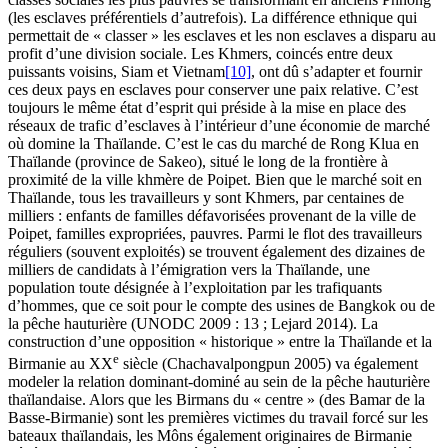
(les esclaves préférentiels d’autrefois). La différence ethnique qui
permettait de « classer » les esclaves et les non esclaves a disparu au
profit d’une division sociale. Les Khmers, coincés entre deux
puissants voisins, Siam et Vietnam
[10]
, ont dû s’adapter et fournir
ces deux pays en esclaves pour conserver une paix relative. C’est
toujours le même état d’esprit qui préside à la mise en place des
réseaux de trafic d’esclaves à l’intérieur d’une économie de marché
où domine la Thaïlande. C’est le cas du marché de Rong Klua en
Thaïlande (province de Sakeo), situé le long de la frontière à
proximité de la ville khmère de Poipet. Bien que le marché soit en
Thaïlande, tous les travailleurs y sont Khmers, par centaines de
milliers : enfants de familles défavorisées provenant de la ville de
Poipet, familles expropriées, pauvres. Parmi le flot des travailleurs
réguliers (souvent exploités) se trouvent également des dizaines de
milliers de candidats à l’émigration vers la Thaïlande, une
population toute désignée à l’exploitation par les trafiquants
d’hommes, que ce soit pour le compte des usines de Bangkok ou de
la pêche hauturière (UNODC 2009 : 13 ; Lejard 2014). La
construction d’une opposition « historique » entre la Thaïlande et la
e
Birmanie au XX
siècle (Chachavalpongpun 2005) va également
modeler la relation dominant-dominé au sein de la pêche hauturière
thaïlandaise. Alors que les Birmans du « centre » (des Bamar de la
Basse-Birmanie) sont les premières victimes du travail forcé sur les
bateaux thaïlandais, les Môns également originaires de Birmanie