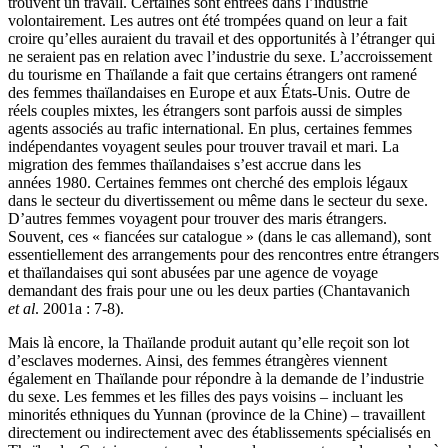
trouvent un travail. Certaines sont entrées dans l’industrie
volontairement. Les autres ont été trompées quand on leur a fait
croire qu’elles auraient du travail et des opportunités à l’étranger qui
ne seraient pas en relation avec l’industrie du sexe. L’accroissement
du tourisme en Thaïlande a fait que certains étrangers ont ramené
des femmes thaïlandaises en Europe et aux États-Unis. Outre de
réels couples mixtes, les étrangers sont parfois aussi de simples
agents associés au trafic international. En plus, certaines femmes
indépendantes voyagent seules pour trouver travail et mari. La
migration des femmes thaïlandaises s’est accrue dans les
années 1980. Certaines femmes ont cherché des emplois légaux
dans le secteur du divertissement ou même dans le secteur du sexe.
D’autres femmes voyagent pour trouver des maris étrangers.
Souvent, ces « fiancées sur catalogue » (dans le cas allemand), sont
essentiellement des arrangements pour des rencontres entre étrangers
et thaïlandaises qui sont abusées par une agence de voyage
demandant des frais pour une ou les deux parties (Chantavanich
et al
. 2001a : 7-8).
Mais là encore, la Thaïlande produit autant qu’elle reçoit son lot
d’esclaves modernes. Ainsi, des femmes étrangères viennent
également en Thaïlande pour répondre à la demande de l’industrie
du sexe. Les femmes et les filles des pays voisins – incluant les
minorités ethniques du Yunnan (province de la Chine) – travaillent
directement ou indirectement avec des établissements spécialisés en