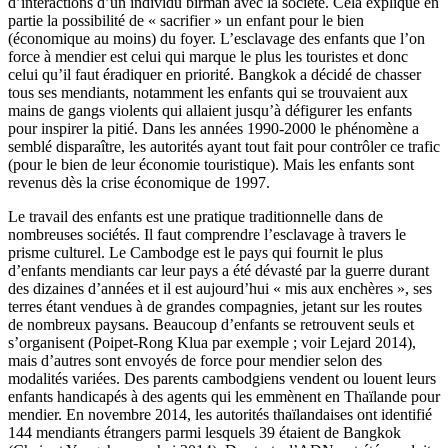
d’interactions d’un individu birman avec la société. Cela explique en
partie la possibilité de « sacrifier » un enfant pour le bien
(économique au moins) du foyer. L’esclavage des enfants que l’on
force à mendier est celui qui marque le plus les touristes et donc
celui qu’il faut éradiquer en priorité. Bangkok a décidé de chasser
tous ses mendiants, notamment les enfants qui se trouvaient aux
mains de gangs violents qui allaient jusqu’à défigurer les enfants
pour inspirer la pitié. Dans les années 1990-2000 le phénomène a
semblé disparaître, les autorités ayant tout fait pour contrôler ce trafic
(pour le bien de leur économie touristique). Mais les enfants sont
revenus dès la crise économique de 1997.
Le travail des enfants est une pratique traditionnelle dans de
nombreuses sociétés. Il faut comprendre l’esclavage à travers le
prisme culturel. Le Cambodge est le pays qui fournit le plus
d’enfants mendiants car leur pays a été dévasté par la guerre durant
des dizaines d’années et il est aujourd’hui « mis aux enchères », ses
terres étant vendues à de grandes compagnies, jetant sur les routes
de nombreux paysans. Beaucoup d’enfants se retrouvent seuls et
s’organisent (Poipet-Rong Klua par exemple ; voir Lejard 2014),
mais d’autres sont envoyés de force pour mendier selon des
modalités variées. Des parents cambodgiens vendent ou louent leurs
enfants handicapés à des agents qui les emmènent en Thaïlande pour
mendier. En novembre 2014, les autorités thaïlandaises ont identifié
144 mendiants étrangers parmi lesquels 39 étaient de Bangkok