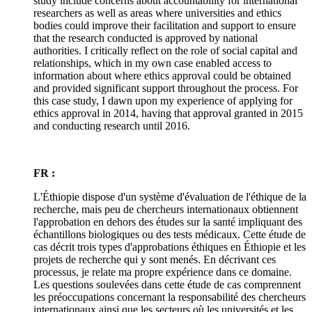
study include concerns about accountability for international
researchers as well as areas where universities and ethics
bodies could improve their facilitation and support to ensure
that the research conducted is approved by national
authorities. I critically reflect on the role of social capital and
relationships, which in my own case enabled access to
information about where ethics approval could be obtained
and provided significant support throughout the process. For
this case study, I dawn upon my experience of applying for
ethics approval in 2014, having that approval granted in 2015
and conducting research until 2016.
FR :
L'Éthiopie dispose d'un système d'évaluation de l'éthique de la
recherche, mais peu de chercheurs internationaux obtiennent
l'approbation en dehors des études sur la santé impliquant des
échantillons biologiques ou des tests médicaux. Cette étude de
cas décrit trois types d'approbations éthiques en Éthiopie et les
projets de recherche qui y sont menés. En décrivant ces
processus, je relate ma propre expérience dans ce domaine.
Les questions soulevées dans cette étude de cas comprennent
les préoccupations concernant la responsabilité des chercheurs
internationaux ainsi que les secteurs où les universités et les