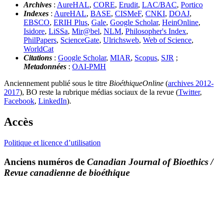
Archives
:
AureHAL
,
CORE
,
Erudit
,
LAC/BAC
,
Portico
Indexes
:
AureHAL
,
BASE
,
CISMeF
,
CNKI
,
DOAJ
,
EBSCO
,
ERIH Plus
,
Gale
,
Google Scholar
,
HeinOnline
,
Isidore
,
LiSSa
,
Mir@bel
,
NLM
,
Philosopher's Index
,
PhilPapers
,
ScienceGate
,
Ulrichsweb
,
Web of Science
,
WorldCat
Citations
:
Google Scholar
,
MIAR
,
Scopus
,
SJR
;
Metadonnées
:
OAI-PMH
Anciennement publié sous le titre
BioéthiqueOnline
(
archives 2012-
2017
), BO reste la rubrique médias sociaux de la revue (
Twitter
,
Facebook
,
LinkedIn
).
Accès
Politique et licence d’utilisation
Anciens numéros de
Canadian Journal of Bioethics /
Revue canadienne de bioéthique