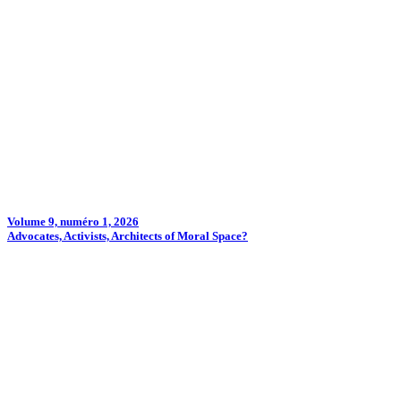
Volume 9, numéro 1, 2026
Advocates, Activists, Architects of Moral Space?