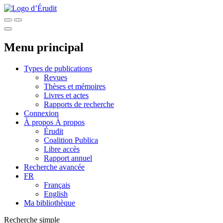
Menu principal
Types de publications
Revues
Thèses et mémoires
Livres et actes
Rapports de recherche
Connexion
À propos
À propos
Érudit
Coalition Publica
Libre accès
Rapport annuel
Recherche avancée
FR
Français
English
Ma bibliothèque
Recherche simple