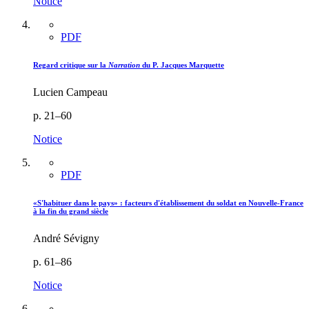
Notice
PDF
Regard critique sur la
Narration
du P. Jacques Marquette
Lucien Campeau
p. 21–60
Notice
PDF
«S'habituer dans le pays» : facteurs d'établissement du soldat en Nouvelle-France
à la fin du grand siècle
André Sévigny
p. 61–86
Notice