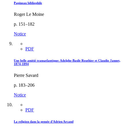
Papineau bibliophile
Roger Le Moine
p. 151–182
Notice
PDF
Une belle amitié transatlantique: Adolphe-Basile Routhier et Claudio Jannet,
1874-1894
Pierre Savard
p. 183–206
Notice
PDF
La religion dans la pensée d'Adrien Arcand