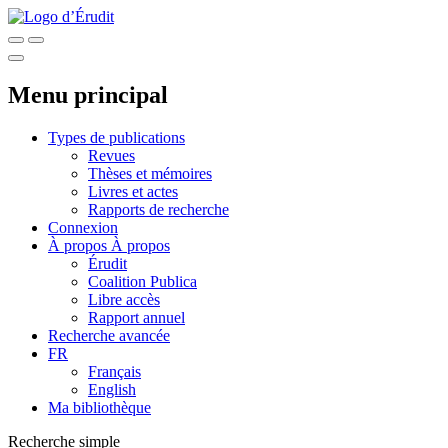
Menu principal
Types de publications
Revues
Thèses et mémoires
Livres et actes
Rapports de recherche
Connexion
À propos
À propos
Érudit
Coalition Publica
Libre accès
Rapport annuel
Recherche avancée
FR
Français
English
Ma bibliothèque
Recherche simple