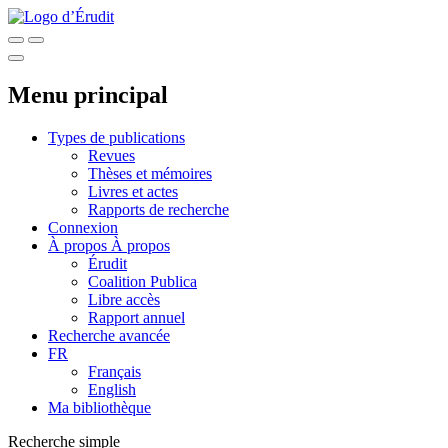
Menu principal
Types de publications
Revues
Thèses et mémoires
Livres et actes
Rapports de recherche
Connexion
À propos
À propos
Érudit
Coalition Publica
Libre accès
Rapport annuel
Recherche avancée
FR
Français
English
Ma bibliothèque
Recherche simple