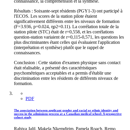
connaissance, la compréhension et la synthèse.
Résultats : Soixante-sept résidents (PGY1-3) ont participé à
l'ECOS. Les scores de la station pilote étaient
significativement différents entre les niveaux de formation
(F=3.936, p=0.024, ηp2=0.11). La corrélation totale de la
station pilote (STC) était de r=0,558, et les corrélations
question-station variaient de r=0,115-0,571, les questions les
plus discriminantes étant celles qui évaluaient l'application
(interprétation et synthèse) plutôt que le rappel de
connaissances.
Conclusion : Cette station d'examen physique sans contact
était réalisable, a présenté des caractéristiques
psychométriques acceptables et a permis d'établir une
discrimination entre les résidents de différents niveaux de
formation.
PDF
The association between applicant gender and racial or ethnic identity and
success in the admissions process at a Canadian medical school: A prospective
cohort study
Rabiya Jalil, Makela Nkemdirim, Pamela Roach, Remo