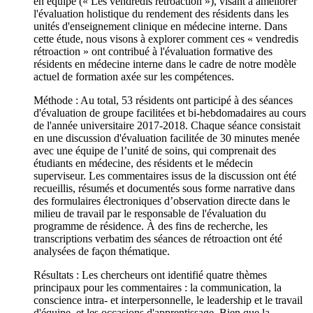
en équipe (« Les vendredis rétroaction »), visant à améliorer
l'évaluation holistique du rendement des résidents dans les
unités d'enseignement clinique en médecine interne. Dans
cette étude, nous visons à explorer comment ces « vendredis
rétroaction » ont contribué à l'évaluation formative des
résidents en médecine interne dans le cadre de notre modèle
actuel de formation axée sur les compétences.
Méthode : Au total, 53 résidents ont participé à des séances
d'évaluation de groupe facilitées et bi-hebdomadaires au cours
de l'année universitaire 2017-2018. Chaque séance consistait
en une discussion d'évaluation facilitée de 30 minutes menée
avec une équipe de l’unité de soins, qui comprenait des
étudiants en médecine, des résidents et le médecin
superviseur. Les commentaires issus de la discussion ont été
recueillis, résumés et documentés sous forme narrative dans
des formulaires électroniques d’observation directe dans le
milieu de travail par le responsable de l'évaluation du
programme de résidence. À des fins de recherche, les
transcriptions verbatim des séances de rétroaction ont été
analysées de façon thématique.
Résultats : Les chercheurs ont identifié quatre thèmes
principaux pour les commentaires : la communication, la
conscience intra- et interpersonnelle, le leadership et le travail
d'équipe, et les occasions d'apprentissage. Bien que la