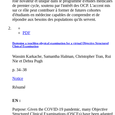
rôle novateur et unique dans le programme d'études médicales
de premier cycle, soutenu par l'intérêt des OCP. L'accent mis
sur ce rôle peut contribuer à former de futures cohortes
d'étudiants en médecine capables de comprendre et de
répondre aux besoins des populations qu'ils servent.
PDF
Designing a touchless physical examination for a virtual Objective Structured
Clinical Examination
Wassim Karkache, Samantha Halman, Christopher Tran, Rui
Nie et Debra Pugh
p. 34–38
Notice
Résumé
EN :
Purpose: Given the COVID-19 pandemic, many Objective
Structured Clinical Examinations (OSCEs) have been adapted