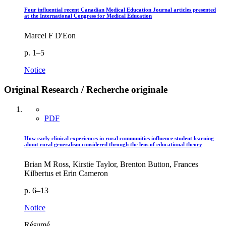
Four influential recent Canadian Medical Education Journal articles presented
at the International Congress for Medical Education
Marcel F D'Eon
p. 1–5
Notice
Original Research / Recherche originale
PDF
How early clinical experiences in rural communities influence student learning
about rural generalism considered through the lens of educational theory
Brian M Ross, Kirstie Taylor, Brenton Button, Frances
Kilbertus et Erin Cameron
p. 6–13
Notice
Résumé