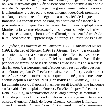
nouveaux arrivants qui s’y établissent sont donc soumis à un double
modèle d’intégration. D’une part, le gouvernement fédéral favorise
le bilinguisme, d’autre part, le gouvernement québécois préconise
une langue commune et l’intégration à une société de langue
française. La connaissance de l’anglais a souvent été associée à la
prospérité économique. En effet, le marché du travail anglophone à
Montréal a longtemps été associé à des revenus supérieurs. Il n’est
donc pas étonnant que bon nombre d’immigrants aient été tentés de
faire l’économie de l’apprentissage du français au profit de l’anglais.
Au Québec, les travaux de Vaillancourt (1988), Chiswick et Miller
(1992), Shapiro et Stelcner (1997) et Grenier (1987), par exemple,
ont tenté d’estimer la valeur économique de différents niveaux de
qualification dans les langues officielles en utilisant un éventail de
périodes de temps, de bases de données et de mesures de la maîtrise
des langues. Un foisonnement d’études centrées sur cette question
ont démontré qu’au Québec la connaissance du français était surtout
reliée à des revenus inférieurs, bien que l’effet négatif semble s’être
atténué depuis les années 1970 (Christofides et Swidinsky, 1998).
La connaissance du français à l’arrivée aurait toutefois une incidence
sur la stabilité en emploi au Québec. En effet, d’après Lebeau et
Renaud (2003), la connaissance de la langue française réduirait la
durée du premier et du second emploi mais prolongerait le troisième
épisode d’emploi. Ainsi, de façon générale, connaître le français
avant la migration favorise la mobilité en emploi pour les nouveaux