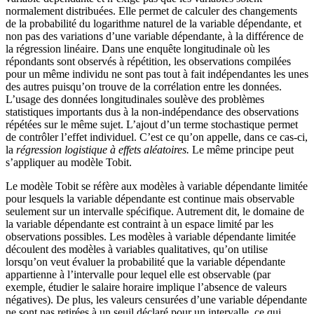
normalement distribuées. Elle permet de calculer des changements
de la probabilité du logarithme naturel de la variable dépendante, et
non pas des variations d’une variable dépendante, à la différence de
la régression linéaire. Dans une enquête longitudinale où les
répondants sont observés à répétition, les observations compilées
pour un même individu ne sont pas tout à fait indépendantes les unes
des autres puisqu’on trouve de la corrélation entre les données.
L’usage des données longitudinales soulève des problèmes
statistiques importants dus à la non-indépendance des observations
répétées sur le même sujet. L’ajout d’un terme stochastique permet
de contrôler l’effet individuel. C’est ce qu’on appelle, dans ce cas-ci,
la
régression logistique à effets aléatoires.
Le même principe peut
s’appliquer au modèle Tobit.
Le modèle Tobit se réfère aux modèles à variable dépendante limitée
pour lesquels la variable dépendante est continue mais observable
seulement sur un intervalle spécifique. Autrement dit, le domaine de
la variable dépendante est contraint à un espace limité par les
observations possibles. Les modèles à variable dépendante limitée
découlent des modèles à variables qualitatives, qu’on utilise
lorsqu’on veut évaluer la probabilité que la variable dépendante
appartienne à l’intervalle pour lequel elle est observable (par
exemple, étudier le salaire horaire implique l’absence de valeurs
négatives). De plus, les valeurs censurées d’une variable dépendante
ne sont pas retirées à un seuil déclaré pour un intervalle, ce qui