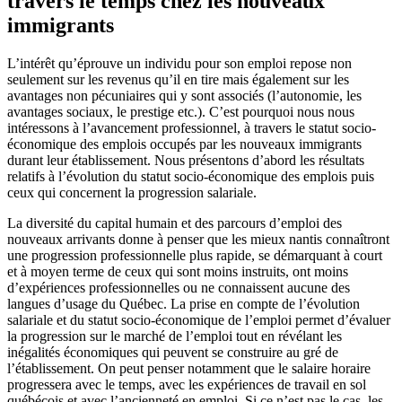
travers le temps chez les nouveaux
immigrants
L’intérêt qu’éprouve un individu pour son emploi repose non
seulement sur les revenus qu’il en tire mais également sur les
avantages non pécuniaires qui y sont associés (l’autonomie, les
avantages sociaux, le prestige etc.). C’est pourquoi nous nous
intéressons à l’avancement professionnel, à travers le statut socio-
économique des emplois occupés par les nouveaux immigrants
durant leur établissement. Nous présentons d’abord les résultats
relatifs à l’évolution du statut socio-économique des emplois puis
ceux qui concernent la progression salariale.
La diversité du capital humain et des parcours d’emploi des
nouveaux arrivants donne à penser que les mieux nantis connaîtront
une progression professionnelle plus rapide, se démarquant à court
et à moyen terme de ceux qui sont moins instruits, ont moins
d’expériences professionnelles ou ne connaissent aucune des
langues d’usage du Québec. La prise en compte de l’évolution
salariale et du statut socio-économique de l’emploi permet d’évaluer
la progression sur le marché de l’emploi tout en révélant les
inégalités économiques qui peuvent se construire au gré de
l’établissement. On peut penser notamment que le salaire horaire
progressera avec le temps, avec les expériences de travail en sol
québécois et avec l’ancienneté en emploi. Si ce n’est pas le cas, les