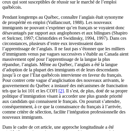
ceux qui sont susceptibles de réussir sur le marché de l’emploi
québécois.
Pendant longtemps au Québec, connaître l’anglais était synonyme
de prospérité en emploi (Vaillancourt, 1988). Les nouveaux
immigrants ne pouvant s’exprimer qu’en français se voyaient donc
désavantagés par rapport aux anglophones et aux bilingues (Shapiro
et Stelcner, 1997; Christofides et Swidinsky, 1994, 1997). Dans ces
circonstances, plusieurs d’entre eux investissaient dans
l’apprentissage de l’anglais. Il ne faut pas s’étonner que les milliers
d’immigrants venus par vagues successives s’établir au Canada aient
massivement opté pour l’apprentissage de la langue la plus
répandue, l’anglais. Même au Québec, l’anglais a été la langue
d’adoption de la plupart des immigrants et de leurs descendants
jusqu’à ce que l’État québécois intervienne en faveur du français.
Pour contrer cette vague d’anglicisation des nouveaux arrivants, le
gouvernement du Québec a instauré des mécanismes de francisation
tels que la loi 101 et les COFI
[2]
. Il s’est, de plus, doté de sa propre
politique d’immigration visant à accorder une plus grande priorité
aux candidats qui connaissent le français. On pourrait s’attendre,
conséquemment, à ce que la connaissance du français à l’arrivée,
comme critère de sélection, facilite l’intégration professionnelle des
nouveaux immigrants.
Dans le cadre de cet article, une approche longitudinale a été