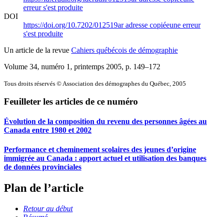
erreur s'est produite
DOI
https://doi.org/10.7202/012519ar
adresse copiée
une erreur
s'est produite
Un article de la revue
Cahiers québécois de démographie
Volume 34, numéro 1, printemps 2005
, p. 149–172
Tous droits réservés © Association des démographes du Québec, 2005
Feuilleter les articles de ce numéro
Évolution de la composition du revenu des personnes âgées au
Canada entre 1980 et 2002
Performance et cheminement scolaires des jeunes d’origine
immigrée au Canada : apport actuel et utilisation des banques
de données provinciales
Plan de l’article
Retour au début