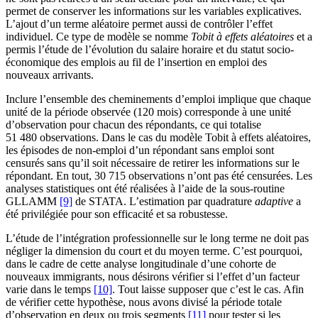
permet de conserver les informations sur les variables explicatives.
L’ajout d’un terme aléatoire permet aussi de contrôler l’effet
individuel. Ce type de modèle se nomme
Tobit à effets aléatoires
et a
permis l’étude de l’évolution du salaire horaire et du statut socio-
économique des emplois au fil de l’insertion en emploi des
nouveaux arrivants.
Inclure l’ensemble des cheminements d’emploi implique que chaque
unité de la période observée (120 mois) corresponde à une unité
d’observation pour chacun des répondants, ce qui totalise
51 480 observations. Dans le cas du modèle Tobit à effets aléatoires,
les épisodes de non-emploi d’un répondant sans emploi sont
censurés sans qu’il soit nécessaire de retirer les informations sur le
répondant. En tout, 30 715 observations n’ont pas été censurées. Les
analyses statistiques ont été réalisées à l’aide de la sous-routine
GLLAMM
[9]
de STATA. L’estimation par quadrature
adaptive
a
été privilégiée pour son efficacité et sa robustesse.
L’étude de l’intégration professionnelle sur le long terme ne doit pas
négliger la dimension du court et du moyen terme. C’est pourquoi,
dans le cadre de cette analyse longitudinale d’une cohorte de
nouveaux immigrants, nous désirons vérifier si l’effet d’un facteur
varie dans le temps
[10]
. Tout laisse supposer que c’est le cas. Afin
de vérifier cette hypothèse, nous avons divisé la période totale
d’observation en deux ou trois segments
[11]
pour tester si les