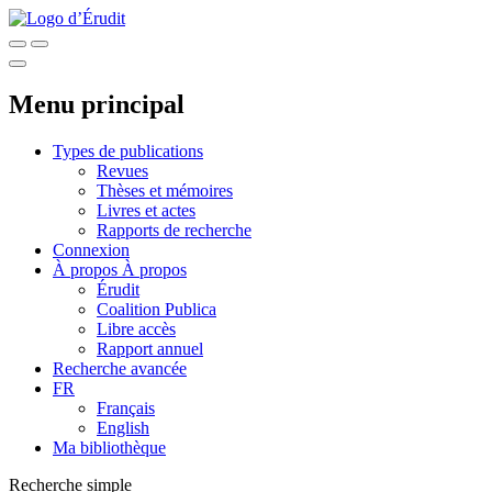
Menu principal
Types de publications
Revues
Thèses et mémoires
Livres et actes
Rapports de recherche
Connexion
À propos
À propos
Érudit
Coalition Publica
Libre accès
Rapport annuel
Recherche avancée
FR
Français
English
Ma bibliothèque
Recherche simple