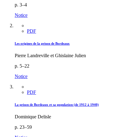
p. 3–4
Notice
PDF
Les origines de la prison de Bordeaux
Pierre Landreville et Ghislaine Julien
p. 5–22
Notice
PDF
La prison de Bordeaux et sa population (de 1912 à 1940)
Dominique Delisle
p. 23–59