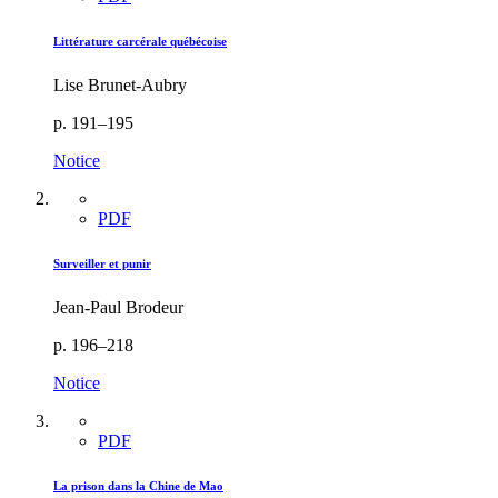
Littérature carcérale québécoise
Lise Brunet-Aubry
p. 191–195
Notice
PDF
Surveiller et punir
Jean-Paul Brodeur
p. 196–218
Notice
PDF
La prison dans la Chine de Mao