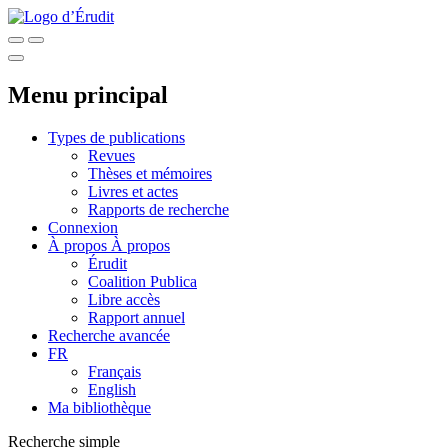
Menu principal
Types de publications
Revues
Thèses et mémoires
Livres et actes
Rapports de recherche
Connexion
À propos
À propos
Érudit
Coalition Publica
Libre accès
Rapport annuel
Recherche avancée
FR
Français
English
Ma bibliothèque
Recherche simple