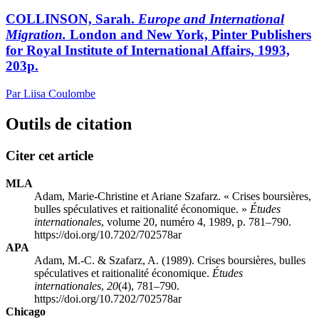
COLLINSON, Sarah.
Europe and International
Migration.
London and New York, Pinter Publishers
for Royal Institute of International Affairs, 1993,
203p.
Par Liisa Coulombe
Outils de citation
Citer cet article
MLA
Adam, Marie-Christine et Ariane Szafarz. « Crises boursières,
bulles spéculatives et raitionalité économique. »
Études
internationales
, volume 20, numéro 4, 1989, p. 781–790.
https://doi.org/10.7202/702578ar
APA
Adam, M.-C. & Szafarz, A. (1989). Crises boursières, bulles
spéculatives et raitionalité économique.
Études
internationales
,
20
(4), 781–790.
https://doi.org/10.7202/702578ar
Chicago