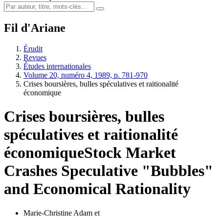
Fil d'Ariane
Érudit
Revues
Études internationales
Volume 20, numéro 4, 1989, p. 781-970
Crises boursières, bulles spéculatives et raitionalité
économique
Crises boursières, bulles
spéculatives et raitionalité
économique
Stock Market
Crashes Speculative "Bubbles"
and Economical Rationality
Marie-Christine Adam
et