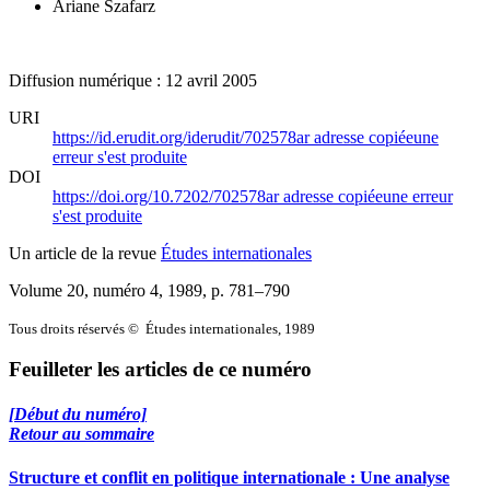
Ariane Szafarz
Diffusion numérique : 12 avril 2005
URI
https://id.erudit.org/iderudit/702578ar
adresse copiée
une
erreur s'est produite
DOI
https://doi.org/10.7202/702578ar
adresse copiée
une erreur
s'est produite
Un article de la revue
Études internationales
Volume 20, numéro 4, 1989
, p. 781–790
Tous droits réservés © Études internationales, 1989
Feuilleter les articles de ce numéro
[Début du numéro]
Retour au sommaire
Structure et conflit en politique internationale : Une analyse