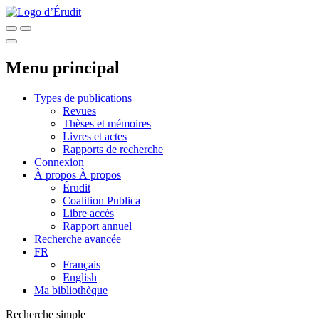
Menu principal
Types de publications
Revues
Thèses et mémoires
Livres et actes
Rapports de recherche
Connexion
À propos
À propos
Érudit
Coalition Publica
Libre accès
Rapport annuel
Recherche avancée
FR
Français
English
Ma bibliothèque
Recherche simple