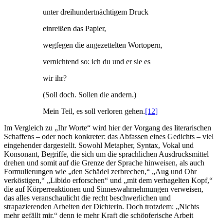
unter dreihundertnächtigem Druck
einreißen das Papier,
wegfegen die angezettelten Wortopern,
vernichtend so: ich du und er sie es
wir ihr?
(Soll doch. Sollen die andern.)
Mein Teil, es soll verloren gehen.
[12]
Im Vergleich zu „Ihr Worte“ wird hier der Vorgang des literarischen
Schaffens – oder noch konkreter: das Abfassen eines Gedichts – viel
eingehender dargestellt. Sowohl Metapher, Syntax, Vokal und
Konsonant, Begriffe, die sich um die sprachlichen Ausdrucksmittel
drehen und somit auf die Grenze der Sprache hinweisen, als auch
Formulierungen wie „den Schädel zerbrechen,“ „Aug und Ohr
verköstigen,“ „Libido erforschen“ und „mit dem verhagelten Kopf,“
die auf Körperreaktionen und Sinneswahrnehmungen verweisen,
das alles veranschaulicht die recht beschwerlichen und
strapazierenden Arbeiten der Dichterin. Doch trotzdem: „Nichts
mehr gefällt mir,“ denn je mehr Kraft die schöpferische Arbeit