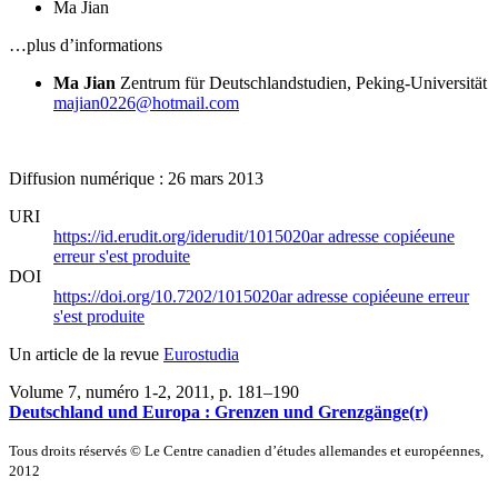
Ma Jian
…plus d’informations
Ma Jian
Zentrum für Deutschlandstudien, Peking-Universität
majian0226@hotmail.com
Diffusion numérique : 26 mars 2013
URI
https://id.erudit.org/iderudit/1015020ar
adresse copiée
une
erreur s'est produite
DOI
https://doi.org/10.7202/1015020ar
adresse copiée
une erreur
s'est produite
Un article de la revue
Eurostudia
Volume 7, numéro 1-2, 2011
, p. 181–190
Deutschland und Europa : Grenzen und Grenzgänge(r)
Tous droits réservés © Le Centre canadien d’études allemandes et européennes,
2012