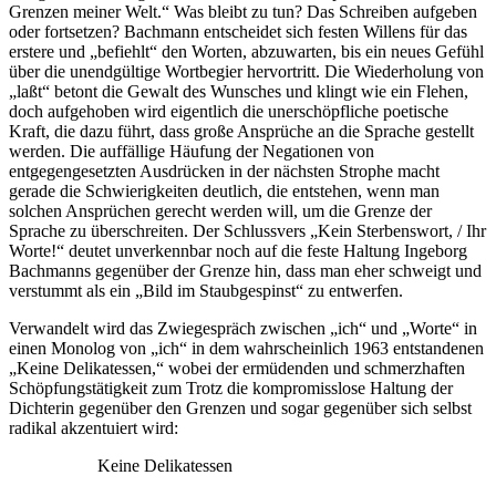
Grenzen meiner Welt.“ Was bleibt zu tun? Das Schreiben aufgeben
oder fortsetzen? Bachmann entscheidet sich festen Willens für das
erstere und „befiehlt“ den Worten, abzuwarten, bis ein neues Gefühl
über die unendgültige Wortbegier hervortritt. Die Wiederholung von
„laßt“ betont die Gewalt des Wunsches und klingt wie ein Flehen,
doch aufgehoben wird eigentlich die unerschöpfliche poetische
Kraft, die dazu führt, dass große Ansprüche an die Sprache gestellt
werden. Die auffällige Häufung der Negationen von
entgegengesetzten Ausdrücken in der nächsten Strophe macht
gerade die Schwierigkeiten deutlich, die entstehen, wenn man
solchen Ansprüchen gerecht werden will, um die Grenze der
Sprache zu überschreiten. Der Schlussvers „Kein Sterbenswort, / Ihr
Worte!“ deutet unverkennbar noch auf die feste Haltung Ingeborg
Bachmanns gegenüber der Grenze hin, dass man eher schweigt und
verstummt als ein „Bild im Staubgespinst“ zu entwerfen.
Verwandelt wird das Zwiegespräch zwischen „ich“ und „Worte“ in
einen Monolog von „ich“ in dem wahrscheinlich 1963 entstandenen
„Keine Delikatessen,“ wobei der ermüdenden und schmerzhaften
Schöpfungstätigkeit zum Trotz die kompromisslose Haltung der
Dichterin gegenüber den Grenzen und sogar gegenüber sich selbst
radikal akzentuiert wird:
Keine Delikatessen