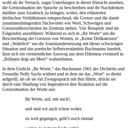
wohl als ihr Versuch, sogar Unterfangen in dieser Hinsicht ansehen,
die Grenzsituation der Sprache zu beschreiben und ihr Nachdenken
darüber zum Ausdruck zu bringen, wobei, den erläuterten
dreifachen Verhältnissen entsprechend, die Grenze und die damit
zusammenhängenden Stichwörter wie Wort, Schweigen und
Grenzenüberschreiten im Zentrum stehen. Vier Beispiele sind im
Folgenden anzuführen: Während es sich in „Ihr Worte“ um die
Beschreibung der Grenzen von Worten, in „Keine Delikatessen“
und „Wahrlich“ um die Auseinandersetzung mit dieser schwierigen
Situation und das poetische Selbstverständnis Bachmanns handelt,
lässt sich ein vermeintlicher Ausweg aus dem Dilemma eventuell in
„Böhmen liegt am Meer“ wahrnehmen.
In dem Gedicht „Ihr Worte,“ das Bachmann 1961 der Dichterin und
Freundin Nelly Sachs widmet und in dem sie das „Wort“ so direkt
aufgreift, als ob sie ein Zwiegespräch mit ihm führte, drückt sie
durch eine Häufung von Imperativen ihre Reaktion auf die
Grenzsituation der Worte aus:
Ihr Worte, auf, mir nach!,
und sind wir auch schon weiter,
zu weit gegangen, geht’s noch einmal