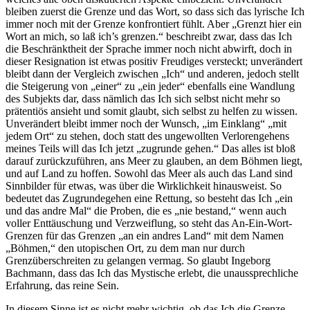
bleiben zuerst die Grenze und das Wort, so dass sich das lyrische Ich
immer noch mit der Grenze konfrontiert fühlt. Aber „Grenzt hier ein
Wort an mich, so laß ich’s grenzen.“ beschreibt zwar, dass das Ich
die Beschränktheit der Sprache immer noch nicht abwirft, doch in
dieser Resignation ist etwas positiv Freudiges versteckt; unverändert
bleibt dann der Vergleich zwischen „Ich“ und anderen, jedoch stellt
die Steigerung von „einer“ zu „ein jeder“ ebenfalls eine Wandlung
des Subjekts dar, dass nämlich das Ich sich selbst nicht mehr so
prätentiös ansieht und somit glaubt, sich selbst zu helfen zu wissen.
Unverändert bleibt immer noch der Wunsch, „im Einklang“ „mit
jedem Ort“ zu stehen, doch statt des ungewollten Verlorengehens
meines Teils will das Ich jetzt „zugrunde gehen.“ Das alles ist bloß
darauf zurückzuführen, ans Meer zu glauben, an dem Böhmen liegt,
und auf Land zu hoffen. Sowohl das Meer als auch das Land sind
Sinnbilder für etwas, was über die Wirklichkeit hinausweist. So
bedeutet das Zugrundegehen eine Rettung, so besteht das Ich „ein
und das andre Mal“ die Proben, die es „nie bestand,“ wenn auch
voller Enttäuschung und Verzweiflung, so steht das An-Ein-Wort-
Grenzen für das Grenzen „an ein andres Land“ mit dem Namen
„Böhmen,“ den utopischen Ort, zu dem man nur durch
Grenzüberschreiten zu gelangen vermag. So glaubt Ingeborg
Bachmann, dass das Ich das Mystische erlebt, die unaussprechliche
Erfahrung, das reine Sein.
In diesem Sinne ist es nicht mehr wichtig, ob das Ich die Grenze