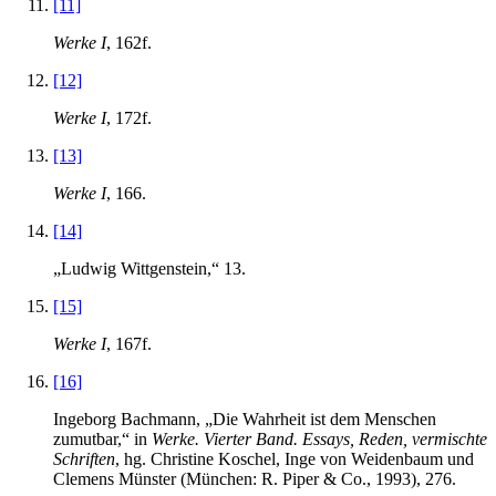
[11]
Werke I
, 162f.
[12]
Werke I
, 172f.
[13]
Werke I
, 166.
[14]
„Ludwig Wittgenstein,“ 13.
[15]
Werke I
, 167f.
[16]
Ingeborg Bachmann, „Die Wahrheit ist dem Menschen
zumutbar,“ in
Werke. Vierter Band. Essays, Reden, vermischte
Schriften
, hg. Christine Koschel, Inge von Weidenbaum und
Clemens Münster (München: R. Piper & Co., 1993), 276.