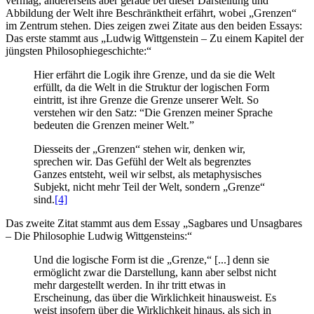
vermag, andererseits aber gerade bei dieser Darstellung und
Abbildung der Welt ihre Beschränktheit erfährt, wobei „Grenzen“
im Zentrum stehen. Dies zeigen zwei Zitate aus den beiden Essays:
Das erste stammt aus „Ludwig Wittgenstein – Zu einem Kapitel der
jüngsten Philosophiegeschichte:“
Hier erfährt die Logik ihre Grenze, und da sie die Welt
erfüllt, da die Welt in die Struktur der logischen Form
eintritt, ist ihre Grenze die Grenze unserer Welt. So
verstehen wir den Satz: “Die Grenzen meiner Sprache
bedeuten die Grenzen meiner Welt.”
Diesseits der „Grenzen“ stehen wir, denken wir,
sprechen wir. Das Gefühl der Welt als begrenztes
Ganzes entsteht, weil wir selbst, als metaphysisches
Subjekt, nicht mehr Teil der Welt, sondern „Grenze“
sind.
[4]
Das zweite Zitat stammt aus dem Essay „Sagbares und Unsagbares
– Die Philosophie Ludwig Wittgensteins:“
Und die logische Form ist die „Grenze,“ [...] denn sie
ermöglicht zwar die Darstellung, kann aber selbst nicht
mehr dargestellt werden. In ihr tritt etwas in
Erscheinung, das über die Wirklichkeit hinausweist. Es
weist insofern über die Wirklichkeit hinaus, als sich in