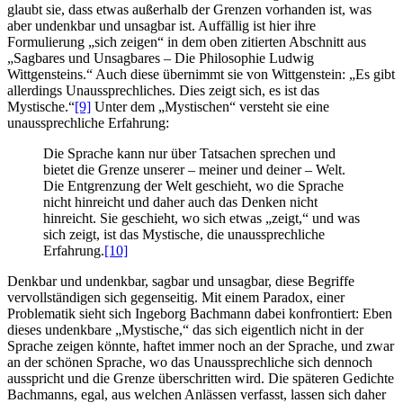
glaubt sie, dass etwas außerhalb der Grenzen vorhanden ist, was
aber undenkbar und unsagbar ist. Auffällig ist hier ihre
Formulierung „sich zeigen“ in dem oben zitierten Abschnitt aus
„Sagbares und Unsagbares – Die Philosophie Ludwig
Wittgensteins.“ Auch diese übernimmt sie von Wittgenstein: „Es gibt
allerdings Unaussprechliches. Dies zeigt sich, es ist das
Mystische.“
[9]
Unter dem „Mystischen“ versteht sie eine
unaussprechliche Erfahrung:
Die Sprache kann nur über Tatsachen sprechen und
bietet die Grenze unserer – meiner und deiner – Welt.
Die Entgrenzung der Welt geschieht, wo die Sprache
nicht hinreicht und daher auch das Denken nicht
hinreicht. Sie geschieht, wo sich etwas „zeigt,“ und was
sich zeigt, ist das Mystische, die unaussprechliche
Erfahrung.
[10]
Denkbar und undenkbar, sagbar und unsagbar, diese Begriffe
vervollständigen sich gegenseitig. Mit einem Paradox, einer
Problematik sieht sich Ingeborg Bachmann dabei konfrontiert: Eben
dieses undenkbare „Mystische,“ das sich eigentlich nicht in der
Sprache zeigen könnte, haftet immer noch an der Sprache, und zwar
an der schönen Sprache, wo das Unaussprechliche sich dennoch
ausspricht und die Grenze überschritten wird. Die späteren Gedichte
Bachmanns, egal, aus welchen Anlässen verfasst, lassen sich daher