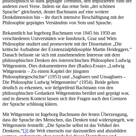
philosophisch so stark geprägte Terminus, den implizierten Sinn der
anderen zwei Verse. Indem sie das reine Sein „der schönen
Sprache“ gleichsetzt, deutet Bachmann auf eine weitere
Denkdimension hin – ihr durch intensive Beschäftigung mit der
Philosophie geprägtes Verständnis von Sein und Sprache.
Bekanntlich hat Ingeborg Bachmann von 1945 bis 1950 an
verschiedenen Universitäten wie Innsbruck, Graz und Wien
Philosophie studiert und promovierte mit der Dissertation „Die
kritische Aufnahme der Existenzialphilosophie Martin Heideggers.“
Danach befasste sie sich mit zunehmendem Interesse mit dem
philosophischen Denken des österreichischen Philosophen Ludwig
Wittgenstein. Dies dokumentieren ihre (Radio)-Essays „Ludwig
Wittgenstein – Zu einem Kapitel der jüngsten
Philosophiegeschichte“ (1953) und „Sagbares und Unsagbares –
Die Philosophie Ludwig Wittgensteins“ (1954). Beide geben
deutlich zu erkennen, wie tiefgreifend Bachmann von den
philosophischen Gedanken Wittgensteins berührt und geprägt war,
und in diesem Kontext lassen sich ihre Fragen nach den Grenzen
der Sprache schlüssig klären.
Mit Wittgenstein ist Ingeborg Bachmann der festen Überzeugung,
dass die Sprache des Menschen, das Denken total widerspiegelt, wie
Wittgenstein feststellt: „Die Sprache selbst ist das Vehikel des
Denkens,“
[3]
die Welt einerseits nur darzustellen und abzubilden