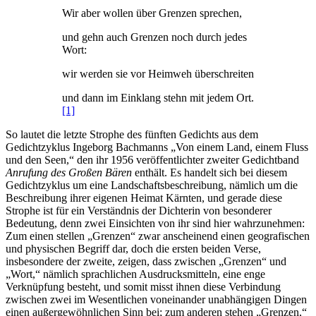
Wir aber wollen über Grenzen sprechen,
und gehn auch Grenzen noch durch jedes
Wort:
wir werden sie vor Heimweh überschreiten
und dann im Einklang stehn mit jedem Ort.
[1]
So lautet die letzte Strophe des fünften Gedichts aus dem
Gedichtzyklus Ingeborg Bachmanns „Von einem Land, einem Fluss
und den Seen,“ den ihr 1956 veröffentlichter zweiter Gedichtband
Anrufung des Großen Bären
enthält. Es handelt sich bei diesem
Gedichtzyklus um eine Landschaftsbeschreibung, nämlich um die
Beschreibung ihrer eigenen Heimat Kärnten, und gerade diese
Strophe ist für ein Verständnis der Dichterin von besonderer
Bedeutung, denn zwei Einsichten von ihr sind hier wahrzunehmen:
Zum einen stellen „Grenzen“ zwar anscheinend einen geografischen
und physischen Begriff dar, doch die ersten beiden Verse,
insbesondere der zweite, zeigen, dass zwischen „Grenzen“ und
„Wort,“ nämlich sprachlichen Ausdrucksmitteln, eine enge
Verknüpfung besteht, und somit misst ihnen diese Verbindung
zwischen zwei im Wesentlichen voneinander unabhängigen Dingen
einen außergewöhnlichen Sinn bei; zum anderen stehen „Grenzen,“