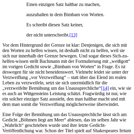
Einen einzigen Satz haltbar zu machen,
auszuhalten in dem Bimbam von Worten.
Es schreibt diesen Satz keiner,
der nicht unterschreibt.
[13]
Vor dem Hintergrund der Grenze ist klar: Denjenigen, die sich mit
den Worten zu helfen wissen, ist deshalb nicht zu helfen, weil sie
sich nur innerhalb der Grenze bewegen. Und sogar dieses Sich-zu-
helfen-wissen stellt Bachmann mit der Formulierung mit „weißgott“
im vorigen Gedicht sowie „Bimbam von Worten“ in Frage. Es ist
deswegen für sie nicht beneidenswert. Vielmehr leidet sie unter der
Verzweiflung „vor Verzweiflung“ – statt über das Elend im realen
Leben zu verzweifeln, setzt sie sich unermüdlich für die
„verzweifelte Bemühung um das Unaussprechliche“
[14]
ein, wie sie
es auch an Wittgensteins Leistung schätzt. Fragwürdig ist nur, wie
ein solcher einziger Satz aussieht, den man haltbar macht und mit
dem man somit die Verzweiflung möglicherweise überwindet.
Eine Folge der Bemühung um das Unaussprechliche lässt sich am
Gedicht „Böhmen liegt am Meer“ ablesen, das im selben Jahr wie
„Wahrlich“ geschrieben wurde und ihre letzte Gedicht-
Veröffentlichung war. Schon der Titel spielt auf Shakespeares Irrtum