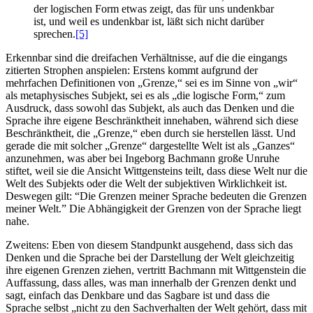
der logischen Form etwas zeigt, das für uns undenkbar
ist, und weil es undenkbar ist, läßt sich nicht darüber
sprechen.
[5]
Erkennbar sind die dreifachen Verhältnisse, auf die die eingangs
zitierten Strophen anspielen: Erstens kommt aufgrund der
mehrfachen Definitionen von „Grenze,“ sei es im Sinne von „wir“
als metaphysisches Subjekt, sei es als „die logische Form,“ zum
Ausdruck, dass sowohl das Subjekt, als auch das Denken und die
Sprache ihre eigene Beschränktheit innehaben, während sich diese
Beschränktheit, die „Grenze,“ eben durch sie herstellen lässt. Und
gerade die mit solcher „Grenze“ dargestellte Welt ist als „Ganzes“
anzunehmen, was aber bei Ingeborg Bachmann große Unruhe
stiftet, weil sie die Ansicht Wittgensteins teilt, dass diese Welt nur die
Welt des Subjekts oder die Welt der subjektiven Wirklichkeit ist.
Deswegen gilt: “Die Grenzen meiner Sprache bedeuten die Grenzen
meiner Welt.” Die Abhängigkeit der Grenzen von der Sprache liegt
nahe.
Zweitens: Eben von diesem Standpunkt ausgehend, dass sich das
Denken und die Sprache bei der Darstellung der Welt gleichzeitig
ihre eigenen Grenzen ziehen, vertritt Bachmann mit Wittgenstein die
Auffassung, dass alles, was man innerhalb der Grenzen denkt und
sagt, einfach das Denkbare und das Sagbare ist und dass die
Sprache selbst „nicht zu den Sachverhalten der Welt gehört, dass mit