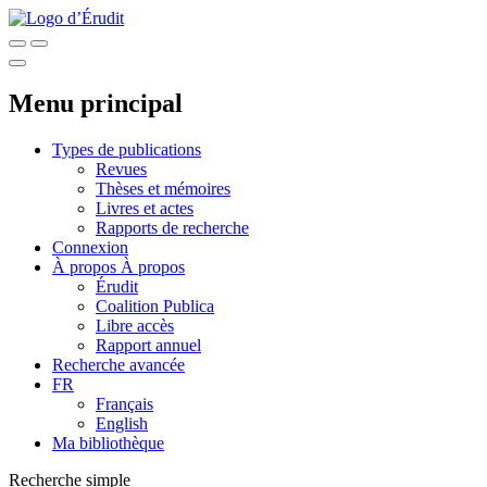
Menu principal
Types de publications
Revues
Thèses et mémoires
Livres et actes
Rapports de recherche
Connexion
À propos
À propos
Érudit
Coalition Publica
Libre accès
Rapport annuel
Recherche avancée
FR
Français
English
Ma bibliothèque
Recherche simple