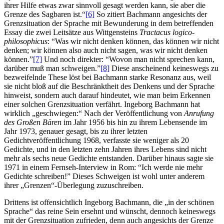
ihrer Hilfe etwas zwar sinnvoll gesagt werden kann, sie aber die
Grenze des Sagbaren ist.“
[6]
So zitiert Bachmann angesichts der
Grenzsituation der Sprache mit Bewunderung in dem betreffenden
Essay die zwei Leitsätze aus Wittgensteins
Tractacus logico-
philosophicus
: “Was wir nicht denken können, das können wir nicht
denken; wir können also auch nicht sagen, was wir nicht denken
können.”
[7]
Und noch direkter: “Wovon man nicht sprechen kann,
darüber muß man schweigen.”
[8]
Diese anscheinend keineswegs zu
bezweifelnde These löst bei Bachmann starke Resonanz aus, weil
sie nicht bloß auf die Beschränktheit des Denkens und der Sprache
hinweist, sondern auch darauf hindeutet, wie man beim Erkennen
einer solchen Grenzsituation verfährt. Ingeborg Bachmann hat
wirklich „geschwiegen:“ Nach der Veröffentlichung von
Anrufung
des Großen Bären
im Jahr 1956 bis hin zu ihrem Lebensende im
Jahr 1973, genauer gesagt, bis zu ihrer letzten
Gedichtveröffentlichung 1968, verfasste sie weniger als 20
Gedichte, und in den letzten zehn Jahren ihres Lebens sind nicht
mehr als sechs neue Gedichte entstanden. Darüber hinaus sagte sie
1971 in einem Fernseh-Interview in Rom: “Ich werde nie mehr
Gedichte schreiben!” Dieses Schweigen ist wohl unter anderem
ihrer „Grenzen“-Überlegung zuzuschreiben.
Drittens ist offensichtlich Ingeborg Bachmann, die „in der schönen
Sprache“ das reine Sein ersehnt und wünscht, dennoch keineswegs
mit der Grenzsituation zufrieden, denn auch angesichts der Grenze