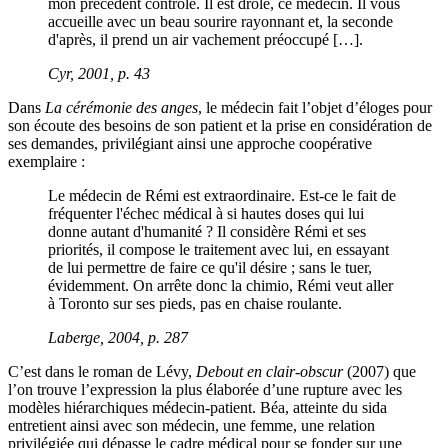
mon précédent contrôle. Il est drôle, ce médecin. Il vous
accueille avec un beau sourire rayonnant et, la seconde
d'après, il prend un air vachement préoccupé […].
Cyr, 2001, p. 43
Dans
La cérémonie des anges
, le médecin fait l’objet d’éloges pour
son écoute des besoins de son patient et la prise en considération de
ses demandes, privilégiant ainsi une approche coopérative
exemplaire :
Le médecin de Rémi est extraordinaire. Est-ce le fait de
fréquenter l'échec médical à si hautes doses qui lui
donne autant d'humanité ? Il considère Rémi et ses
priorités, il compose le traitement avec lui, en essayant
de lui permettre de faire ce qu'il désire ; sans le tuer,
évidemment. On arrête donc la chimio, Rémi veut aller
à Toronto sur ses pieds, pas en chaise roulante.
Laberge, 2004, p. 287
C’est dans le roman de Lévy,
Debout en clair-obscur
(2007) que
l’on trouve l’expression la plus élaborée d’une rupture avec les
modèles hiérarchiques médecin-patient. Béa, atteinte du sida
entretient ainsi avec son médecin, une femme, une relation
privilégiée qui dépasse le cadre médical pour se fonder sur une