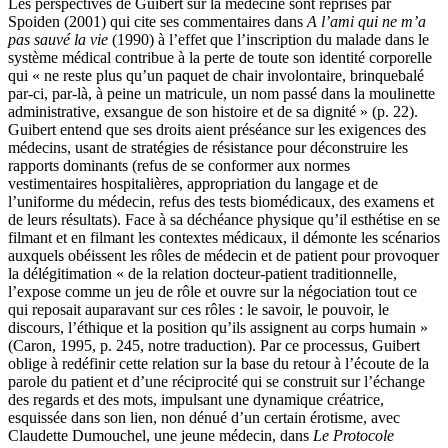
Les perspectives de Guibert sur la médecine sont reprises par
Spoiden (2001) qui cite ses commentaires dans
A l’ami qui ne m’a
pas sauvé la vie
(1990) à l’effet que l’inscription du malade dans le
système médical contribue à la perte de toute son identité corporelle
qui « ne reste plus qu’un paquet de chair involontaire, brinquebalé
par-ci, par-là, à peine un matricule, un nom passé dans la moulinette
administrative, exsangue de son histoire et de sa dignité » (p. 22).
Guibert entend que ses droits aient préséance sur les exigences des
médecins, usant de stratégies de résistance pour déconstruire les
rapports dominants (refus de se conformer aux normes
vestimentaires hospitalières, appropriation du langage et de
l’uniforme du médecin, refus des tests biomédicaux, des examens et
de leurs résultats). Face à sa déchéance physique qu’il esthétise en se
filmant et en filmant les contextes médicaux, il démonte les scénarios
auxquels obéissent les rôles de médecin et de patient pour provoquer
la délégitimation « de la relation docteur-patient traditionnelle,
l’expose comme un jeu de rôle et ouvre sur la négociation tout ce
qui reposait auparavant sur ces rôles : le savoir, le pouvoir, le
discours, l’éthique et la position qu’ils assignent au corps humain »
(Caron, 1995, p. 245, notre traduction). Par ce processus, Guibert
oblige à redéfinir cette relation sur la base du retour à l’écoute de la
parole du patient et d’une réciprocité qui se construit sur l’échange
des regards et des mots, impulsant une dynamique créatrice,
esquissée dans son lien, non dénué d’un certain érotisme, avec
Claudette Dumouchel, une jeune médecin, dans
Le Protocole