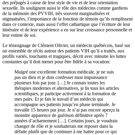
des préjugés à cause de leur style de vie et de leur orientation
sexuelle. Ils soulignent aussi le rôle des médecins comme gardiens
de la mémoire des PVVIH, très souvent marginalisées et
stigmatisées, l’importance de la fonction de témoin qu’ils remplissent
dans ce contexte, mais aussi l’effet cathartique que l’écriture de leur
itinéraire et de leur expérience a eu sur leur croissance personnelle et
leur estime de soi.
Le témoignage de Clément Olivier, un médecin québécois, basé sur
un ensemble de récits autour des patients VIH qu’il a traités, aux
profils variés, touchants et tragiques, décrit avec minutie les luttes
constantes qu’il doit mener pour être fidèle à sa vocation:
Malgré une excellente formation médicale, je ne suis
pas un dieu et je dois confesser mon impuissance
plusieurs fois par jour. […] Je connais toutes les
thérapies modernes et alternatives, je lis tous les articles
scientifiques, je participe activement à la formation de
mes pairs. Et je fais le travail d’un médecin qui
accompagne ses patients jusqu’en phase terminale. Je
travaille 15 heures par jour. Je n’ai pas encore aperçu la
moindre apparence de guérison définitive après 7
années d’acharnement […]. Certains jours, je voudrais
changer de rôle et je souhaiterais me reposer dans la
défaite plutôt que de continuer à me battre pour ce qui