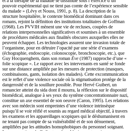
et à la thérapie de la maladie se dissimule sous l’exercice d’un
pouvoir expérimental qui ne tient pas comte de l’expérience sensible
du malade » (Lévy et Nouss, 1991, p. 8). La description de la
structure hospitalière, le contexte biomédical dominant dans ces
romans, rejoint la définition des institutions totalitaires de Goffman
(1968). Les PVVIH mènent une vie de recluses, coupées de
relations interpersonnelles significatives et soumises à un ensemble
de procédures médicales aux finalités obscures auxquelles elles ne
peuvent échapper. Les technologies assurent une invasion totale de
l’organisme, pour en détruire l’opacité par une série d’examens
(échographie, endoscopie, colonoscopie, bronchoscopie, etc.), que
Guy Hocquenghem, dans son roman
Ève
(1987) rapproche d’une «
folie scopique ». Le rapport avec les intervenants en santé se fonde
sur une distance amplifiée par les mesures de protection (masques,
combinaisons, gants, isolation des malades). Cette excommunication
est le reflet d’une violence sociale où la stigmatisation protège de la
dangerosité et de la souillure possible. Pour Hervé Guibert, un
romancier atteint du sida dont il mourra, la réflexion sur le dispositif
biomédical, analogue à ses yeux du système concentrationnaire nazi,
constitue un axe essentiel de son oeuvre (Caron, 1995). Les relations
avec son médecin sont empreintes d’une violence intrinsèque
puisqu’il se voir réifié et soumis au regard médical objectif, à travers
les examens et les appareillages scopiques qui le déshumanisent en
ne tenant pas compte de sa vulnérabilité et de son dénuement,
amplifiées par les attitudes homophobiques du personnel soignant.