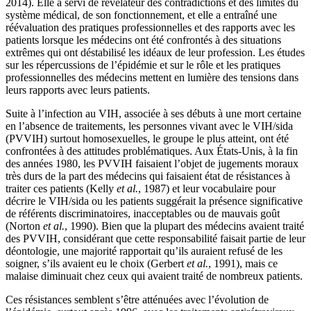
2014). Elle a servi de révélateur des contradictions et des limites du
système médical, de son fonctionnement, et elle a entraîné une
réévaluation des pratiques professionnelles et des rapports avec les
patients lorsque les médecins ont été confrontés à des situations
extrêmes qui ont déstabilisé les idéaux de leur profession. Les études
sur les répercussions de l’épidémie et sur le rôle et les pratiques
professionnelles des médecins mettent en lumière des tensions dans
leurs rapports avec leurs patients.
Suite à l’infection au VIH, associée à ses débuts à une mort certaine
en l’absence de traitements, les personnes vivant avec le VIH/sida
(PVVIH) surtout homosexuelles, le groupe le plus atteint, ont été
confrontées à des attitudes problématiques. Aux États-Unis, à la fin
des années 1980, les PVVIH faisaient l’objet de jugements moraux
très durs de la part des médecins qui faisaient état de résistances à
traiter ces patients (Kelly
et al.
, 1987) et leur vocabulaire pour
décrire le VIH/sida ou les patients suggérait la présence significative
de référents discriminatoires, inacceptables ou de mauvais goût
(Norton
et al.
, 1990). Bien que la plupart des médecins avaient traité
des PVVIH, considérant que cette responsabilité faisait partie de leur
déontologie, une majorité rapportait qu’ils auraient refusé de les
soigner, s’ils avaient eu le choix (Gerbert
et al.
, 1991), mais ce
malaise diminuait chez ceux qui avaient traité de nombreux patients.
Ces résistances semblent s’être atténuées avec l’évolution de