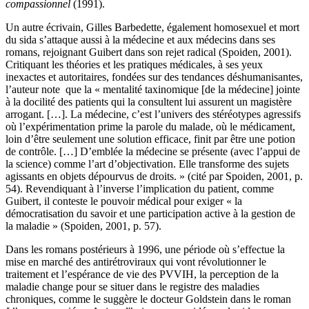
compassionnel
(1991).
Un autre écrivain, Gilles Barbedette, également homosexuel et mort
du sida s’attaque aussi à la médecine et aux médecins dans ses
romans, rejoignant Guibert dans son rejet radical (Spoiden, 2001).
Critiquant les théories et les pratiques médicales, à ses yeux
inexactes et autoritaires, fondées sur des tendances déshumanisantes,
l’auteur note que la « mentalité taxinomique [de la médecine] jointe
à la docilité des patients qui la consultent lui assurent un magistère
arrogant. […]. La médecine, c’est l’univers des stéréotypes agressifs
où l’expérimentation prime la parole du malade, où le médicament,
loin d’être seulement une solution efficace, finit par être une potion
de contrôle. […] D’emblée la médecine se présente (avec l’appui de
la science) comme l’art d’objectivation. Elle transforme des sujets
agissants en objets dépourvus de droits. » (cité par Spoiden, 2001, p.
54). Revendiquant à l’inverse l’implication du patient, comme
Guibert, il conteste le pouvoir médical pour exiger « la
démocratisation du savoir et une participation active à la gestion de
la maladie » (Spoiden, 2001, p. 57).
Dans les romans postérieurs à 1996, une période où s’effectue la
mise en marché des antirétroviraux qui vont révolutionner le
traitement et l’espérance de vie des PVVIH, la perception de la
maladie change pour se situer dans le registre des maladies
chroniques, comme le suggère le docteur Goldstein dans le roman