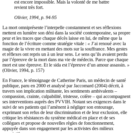
est encore impossible. Mais la volonté de me battre
revient très fort.
Olivier, 1994, p. 94-95
La mort omniprésente l’interpelle constamment et ses réflexions
mettent en lumière son déni dans la société contemporaine, sa propre
peur et les traces que chaque décès laisse en lui, de même que la
fonction de l’écriture comme stratégie vitale :
«
J’ai renoué avec la
magie de la vivre en mettant des mots sur la souffrance. Mes gestes
et réflexes ont repris un à un leur sens. Le sens qu’ils avaient perdu
par l’épreuve de la mort dans ma vie de médecin. Parce que chaque
mort est une épreuve. Et le sida est l’épreuve d’un amour assassin.
»
(Olivier, 1994, p. 157)
En France, le témoignage de Catherine Paris, un médecin de santé
publique, paru en 2000 et analysé par Jaccomard (2004) décrit, à
travers son implication militante, les sentiments ambivalents –
compassion, crainte, culpabilité, tristesse, colère – qui accompagnent
ses interventions auprès des PVVIH. Notant ses exigences dans le
suivi de ses patients qui l’amènent à négliger son entourage,
exprimant son refus de leur discrimination et de leur exclusion, elle
critique les résistances du système médical en place et de ses
collègues et propose de nouvelles règles de fonctionnement,
appuyée dans son engagement par les activistes des milieux