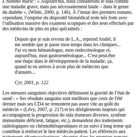
L’homme marié
:
«
Aujourd'hui, nous considérons le sida comme
une maladie grave, mais pas nécessairement fatale – dans le genre
du diabète », (White, 2000, p. 146). À l’instar des premiers romans,
cependant, l’emprise du dispositif biomédical reste très forte avec
l’utilisation massive des examens scopiques et des tests effectués par
des médecins de plus en plus spécialisés :
Depuis que je suis revenu de L.A., reprend André, il
me semble que je passe mon temps dans les cliniques...
J'ai vu mon hématologue, mon endocrinologue et,
aujourd'hui, mon gastroentérologue... C'est peut-être
une étape dans le développement de la maladie, ça,
quand tu en arrives à avoir plus de médecins que
d'amants...
Cyr, 2001, p. 122
Les mesures sanguines objectives définissent la gravité de l’état de
santé : « Ses résultats sanguins sont meilleurs que ceux de l'été
dernier mais ses CD4 ne remontent pas assez vite au goût du
médecin » (Lévy, 2007, p. 217) et les dérèglements majeurs qui
accompagnent la progression du sida (tumeurs diverses, système
immunitaire déficient, fatigue, etc.), demandent des traitements
radiologiques ou chémiothérapeutiques et un suivi à long terme qui
contribue à renforcer le lien médecin-patient. Les références aux
traitements pharmacologiques, absentes dans les premiers romans,