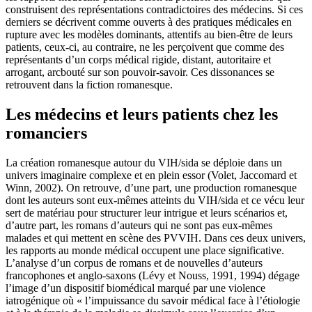
construisent des représentations contradictoires des médecins. Si ces
derniers se décrivent comme ouverts à des pratiques médicales en
rupture avec les modèles dominants, attentifs au bien-être de leurs
patients, ceux-ci, au contraire, ne les perçoivent que comme des
représentants d’un corps médical rigide, distant, autoritaire et
arrogant, arcbouté sur son pouvoir-savoir. Ces dissonances se
retrouvent dans la fiction romanesque.
Les médecins et leurs patients chez les
romanciers
La création romanesque autour du VIH/sida se déploie dans un
univers imaginaire complexe et en plein essor (Volet, Jaccomard et
Winn, 2002). On retrouve, d’une part, une production romanesque
dont les auteurs sont eux-mêmes atteints du VIH/sida et ce vécu leur
sert de matériau pour structurer leur intrigue et leurs scénarios et,
d’autre part, les romans d’auteurs qui ne sont pas eux-mêmes
malades et qui mettent en scène des PVVIH. Dans ces deux univers,
les rapports au monde médical occupent une place significative.
L’analyse d’un corpus de romans et de nouvelles d’auteurs
francophones et anglo-saxons (Lévy et Nouss, 1991, 1994) dégage
l’image d’un dispositif biomédical marqué par une violence
iatrogénique où « l’impuissance du savoir médical face à l’étiologie