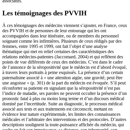
associatifs.
Les témoignages des PVVIH
À ces témoignages des médecins viennent s’ajouter, en France, ceux
des PVVIH et de personnes de leur entourage qui les ont
accompagnées dans leur itinéraire, ou de membres du personnel
soignant comme les infirmières. Plusieurs de ceux rédigés par des
femmes, entre 1995 et 1999, ont fait l’objet d’une analyse
thématique qui met en relief certaines des caractéristiques des
relations médecins-patientes (Jaccomard, 2004) et qui reflètent des
points de vue différents de ceux des médecins. C’est dans le cadre
de l’annonce de la séropositivité que le médecin est d’abord évoqué,
à travers leurs portraits à peine esquissés. La présence d’un certain
paternalisme associé à « une attention aigüe, une gravité, peut être
une angoisse » (p. 301) de la part du médecin est évoquée. S’il peut
réconforter sa patiente en signalant que la séropositivité n’est pas
l’indice de maladie, ses paroles ne peuvent occulter la présence d’un
pronostic fatal à plus ou moins long terme et d’un discours médical
dominé par l’incertitude. Suite au diagnostic, le processus médical
associé aux tests et aux traitements est circonscrit, mettant en
évidence leur nature expérimentale, les limites des connaissances
médicales et l’arbitraire des interventions et des protocoles. D’autres
descriptions soulignent la toute-puissance affichée du médecin, qui
cache en fait son impuissance, sa distance, son inhumanité, son