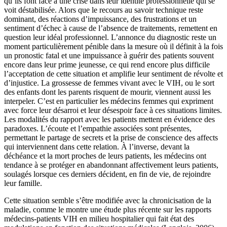
qu’ils font face à une crise dans leur identité professionnelle qui se
voit déstabilisée. Alors que le recours au savoir technique reste
dominant, des réactions d’impuissance, des frustrations et un
sentiment d’échec à cause de l’absence de traitements, remettent en
question leur idéal professionnel. L’annonce du diagnostic reste un
moment particulièrement pénible dans la mesure où il définit à la fois
un pronostic fatal et une impuissance à guérir des patients souvent
encore dans leur prime jeunesse, ce qui rend encore plus difficile
l’acceptation de cette situation et amplifie leur sentiment de révolte et
d’injustice. La grossesse de femmes vivant avec le VIH, ou le sort
des enfants dont les parents risquent de mourir, viennent aussi les
interpeler. C’est en particulier les médecins femmes qui expriment
avec force leur désarroi et leur désespoir face à ces situations limites.
Les modalités du rapport avec les patients mettent en évidence des
paradoxes. L’écoute et l’empathie associées sont présentes,
permettant le partage de secrets et la prise de conscience des affects
qui interviennent dans cette relation. À l’inverse, devant la
déchéance et la mort proches de leurs patients, les médecins ont
tendance à se protéger en abandonnant affectivement leurs patients,
soulagés lorsque ces derniers décident, en fin de vie, de rejoindre
leur famille.
Cette situation semble s’être modifiée avec la chronicisation de la
maladie, comme le montre une étude plus récente sur les rapports
médecins-patients VIH en milieu hospitalier qui fait état des