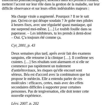
mettent l’accent sur leur rôle dans la gestion de la maladie, sur leur
difficile observance et sur leurs effets indésirables majeurs :
Ma charge virale a augmenté. Pourquoi ? Il ne le sait
pas. Qu'est-ce qui dérape soudain ? Je gobe mes pilules
à heures fixes, avec une régularité quasi maniaque, qui
me surprend moi-même. […] Le toubib fouille dans sa
paperasse. – Les inhibiteurs, tu les prends à demi-dose
– Oui. Ç'a toujours été comme ça.
Cyr, 2001, p. 43
Deux semaines plus tard, après avoir fait des examens
sanguins, elle retourne à la clinique […]. Il confirme ses
craintes. […] Ses résultats sont alarmants et si elle ne
commence pas rapidement un traitement
d'antirétroviraux, les risques qu'elle encourt sont
sérieux. Béa est d'accord avec la combinaison que lui
propose le médecin. Elle a entendu parler de ces
molécules : efficaces, certes, mais avec des effets
secondaires difficiles à supporter pour certaines
personnes. Pas de tergiversation, elle doit tenter cette
nouvelle expérience.
Lévy, 2007, p. 202