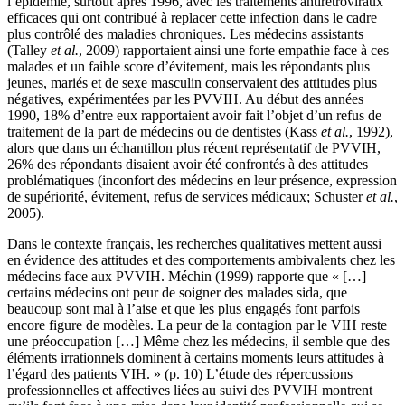
l’épidémie, surtout après 1996, avec les traitements antirétroviraux
efficaces qui ont contribué à replacer cette infection dans le cadre
plus contrôlé des maladies chroniques. Les médecins assistants
(Talley
et al.
, 2009) rapportaient ainsi une forte empathie face à ces
malades et un faible score d’évitement, mais les répondants plus
jeunes, mariés et de sexe masculin conservaient des attitudes plus
négatives, expérimentées par les PVVIH. Au début des années
1990, 18% d’entre eux rapportaient avoir fait l’objet d’un refus de
traitement de la part de médecins ou de dentistes (Kass
et al.
, 1992),
alors que dans un échantillon plus récent représentatif de PVVIH,
26% des répondants disaient avoir été confrontés à des attitudes
problématiques (inconfort des médecins en leur présence, expression
de supériorité, évitement, refus de services médicaux; Schuster
et al.
,
2005).
Dans le contexte français, les recherches qualitatives mettent aussi
en évidence des attitudes et des comportements ambivalents chez les
médecins face aux PVVIH. Méchin (1999) rapporte que « […]
certains médecins ont peur de soigner des malades sida, que
beaucoup sont mal à l’aise et que les plus engagés font parfois
encore figure de modèles. La peur de la contagion par le VIH reste
une préoccupation […] Même chez les médecins, il semble que des
éléments irrationnels dominent à certains moments leurs attitudes à
l’égard des patients VIH. » (p. 10) L’étude des répercussions
professionnelles et affectives liées au suivi des PVVIH montrent