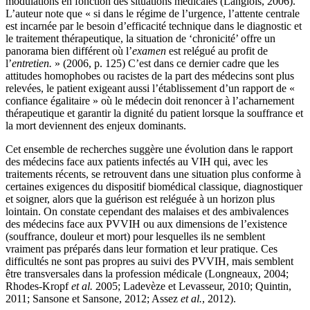
modulations en fonction des situations médicales (Langlois, 2006).
L’auteur note que « si dans le régime de l’urgence, l’attente centrale
est incarnée par le besoin d’efficacité technique dans le diagnostic et
le traitement thérapeutique, la situation de ‘chronicité’ offre un
panorama bien différent où l’
examen
est relégué au profit de
l’
entretien.
» (2006, p. 125) C’est dans ce dernier cadre que les
attitudes homophobes ou racistes de la part des médecins sont plus
relevées, le patient exigeant aussi l’établissement d’un rapport de «
confiance égalitaire » où le médecin doit renoncer à l’acharnement
thérapeutique et garantir la dignité du patient lorsque la souffrance et
la mort deviennent des enjeux dominants.
Cet ensemble de recherches suggère une évolution dans le rapport
des médecins face aux patients infectés au VIH qui, avec les
traitements récents, se retrouvent dans une situation plus conforme à
certaines exigences du dispositif biomédical classique, diagnostiquer
et soigner, alors que la guérison est reléguée à un horizon plus
lointain. On constate cependant des malaises et des ambivalences
des médecins face aux PVVIH ou aux dimensions de l’existence
(souffrance, douleur et mort) pour lesquelles ils ne semblent
vraiment pas préparés dans leur formation et leur pratique. Ces
difficultés ne sont pas propres au suivi des PVVIH, mais semblent
être transversales dans la profession médicale (Longneaux, 2004;
Rhodes-Kropf
et al.
2005; Ladevèze et Levasseur, 2010; Quintin,
2011; Sansone et Sansone, 2012; Assez
et al.
, 2012).