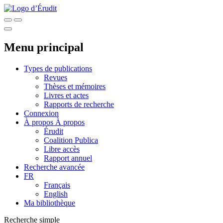
Menu principal
Types de publications
Revues
Thèses et mémoires
Livres et actes
Rapports de recherche
Connexion
À propos
À propos
Érudit
Coalition Publica
Libre accès
Rapport annuel
Recherche avancée
FR
Français
English
Ma bibliothèque
Recherche simple