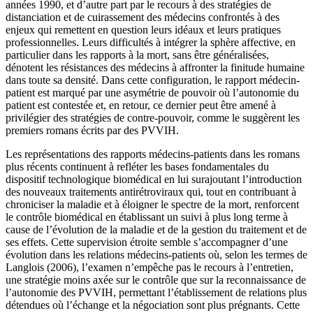
années 1990, et d’autre part par le recours à des stratégies de
distanciation et de cuirassement des médecins confrontés à des
enjeux qui remettent en question leurs idéaux et leurs pratiques
professionnelles. Leurs difficultés à intégrer la sphère affective, en
particulier dans les rapports à la mort, sans être généralisées,
dénotent les résistances des médecins à affronter la finitude humaine
dans toute sa densité. Dans cette configuration, le rapport médecin-
patient est marqué par une asymétrie de pouvoir où l’autonomie du
patient est contestée et, en retour, ce dernier peut être amené à
privilégier des stratégies de contre-pouvoir, comme le suggèrent les
premiers romans écrits par des PVVIH.
Les représentations des rapports médecins-patients dans les romans
plus récents continuent à refléter les bases fondamentales du
dispositif technologique biomédical en lui surajoutant l’introduction
des nouveaux traitements antirétroviraux qui, tout en contribuant à
chroniciser la maladie et à éloigner le spectre de la mort, renforcent
le contrôle biomédical en établissant un suivi à plus long terme à
cause de l’évolution de la maladie et de la gestion du traitement et de
ses effets. Cette supervision étroite semble s’accompagner d’une
évolution dans les relations médecins-patients où, selon les termes de
Langlois (2006), l’examen n’empêche pas le recours à l’entretien,
une stratégie moins axée sur le contrôle que sur la reconnaissance de
l’autonomie des PVVIH, permettant l’établissement de relations plus
détendues où l’échange et la négociation sont plus prégnants. Cette