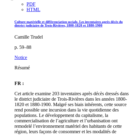
PDF
HTML
Culture matérielle et différenciation sociale. Les inventaires après décès du
district judiciaire de Trois-Rivières, 1800-1820 et 1880-1900
Camille Trudel
p. 59–88
Notice
Résumé
FR :
Cet article examine 203 inventaires après décès dressés dans
le district judiciaire de Trois-Rivières dans les années 1800-
1820 et 1880-1900. Malgré ses biais inhérents, cette source
rend possible une incursion dans la vie quotidienne des
populations. Le développement du capitalisme, la
commercialisation de l’agriculture et l’urbanisation ont
remodelé l’environnement matériel des habitants de cette
région, leurs façons de consommer et les modalités de