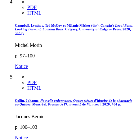
PDF
HTML
Campbell, Lyndsay, Ted McCoy et Mélanie Méthot (dir.).
Canada’s Legal Pasts.
Looking Forward, Looking Back
. Calgary, University of Calgary Press, 2020,
368 p.
Michel Morin
p. 97–100
Notice
PDF
HTML
Collin, Johanne.
Nouvelle ordonnance. Quatre siècles d’histoire de la pharmacie
au Québec
. Montréal, Presses de l’Université de Montréal, 2020, 404 p.
Jacques Bernier
p. 100–103
Notice