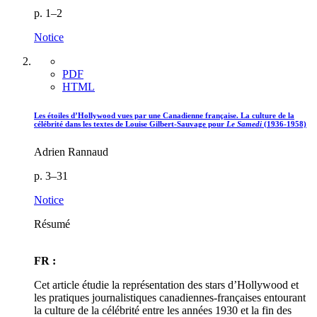
p. 1–2
Notice
PDF
HTML
Les étoiles d’Hollywood vues par une Canadienne française. La culture de la
célébrité dans les textes de Louise Gilbert-Sauvage pour
Le Samedi
(1936-1958)
Adrien Rannaud
p. 3–31
Notice
Résumé
FR :
Cet article étudie la représentation des stars d’Hollywood et
les pratiques journalistiques canadiennes-françaises entourant
la culture de la célébrité entre les années 1930 et la fin des