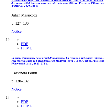
Kernalegenn, Tudi, Joel Belliveau et Jean-Olivier Roy (dir.).
La vague nationale
des années 1968. Une comparaison internationale
. Ottawa, Presses de l’Université
d’Ottawa, 2020, 338 p.
Julien Massicotte
p. 127–130
Notice
PDF
HTML
Laperle, Dominique.
Faire projet d’un héritage. La réception du Concile Vatican II
chez les religieuses de l’archidiocèse de Montréal (1961-1988)
. Québec, Presses de
l’Université Laval, 2020, 272 p.
Cassandra Fortin
p. 130–132
Notice
PDF
HTML