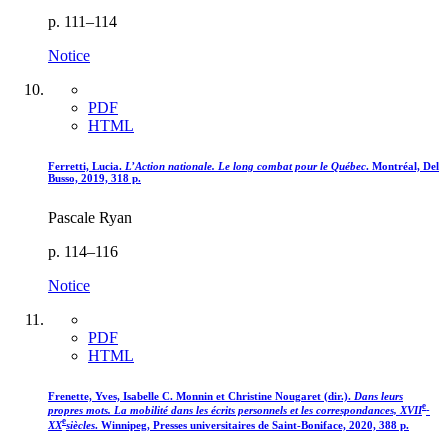
p. 111–114
Notice
PDF
HTML
Ferretti, Lucia.
L’Action nationale. Le long combat pour le Québec
. Montréal, Del
Busso, 2019, 318 p.
Pascale Ryan
p. 114–116
Notice
PDF
HTML
Frenette, Yves, Isabelle C. Monnin et Christine Nougaret (dir.).
Dans leurs
e
propres mots. La mobilité dans les écrits personnels et les correspondances, XVII
-
e
XX
siècles
. Winnipeg, Presses universitaires de Saint-Boniface, 2020, 388 p.