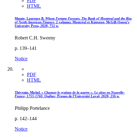
PDF
HTML
Mussio, Laurence B.
Whom Fortune Favours. The Bank of Montreal and the Rise
of North American Finance
, 2 volumes. Montréal et Kingston, McGill-Queen’s
University Press, 2020, 752 p.
Robert C.H. Sweeny
p. 139–141
Notice
PDF
HTML
Thévenin, Michel.
« Changer le système de la guerre ». Le siège en Nouvelle-
France, 1755-1760
. Québec, Presses de l’Université Laval, 2020, 216 p.
Philipp Portelance
p. 142–144
Notice