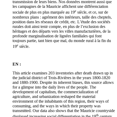
transmission de leurs biens. Nos données montrent aussi que
les campagnes de la Mauricie affichent une différenciation
e
sociale de plus en plus marquée au 19
siècle, et ce, sur de
nombreux plans : agrément des intérieurs, taille des cheptels,
position dans les réseaux de crédit, etc. L’étude des sociétés
rurales doit ainsi tenir compte, en plus de l’exclusion des
héritages et des départs vers les villes manufacturières, de la
profonde marginalisation de lignées familiales qui font
toujours partie, tant bien que mal, du monde rural à la fin du
e
19
siècle.
EN :
This article examines 203 inventories after death drawn up in
the judicial district of Trois-Rivières in the years 1800-1820
and 1880-1900. Despite its inherent biases, this source allows
for a glimpse into the daily lives of the people. The
development of capitalism, the commercialization of
agriculture, and urbanization reshaped the material
environment of the inhabitants of this region, their ways of
consuming, and the ways in which their property was
transmitted. Our data also shows that the Mauricie countryside
th
displayed increasing social differentiation in the 19
century,