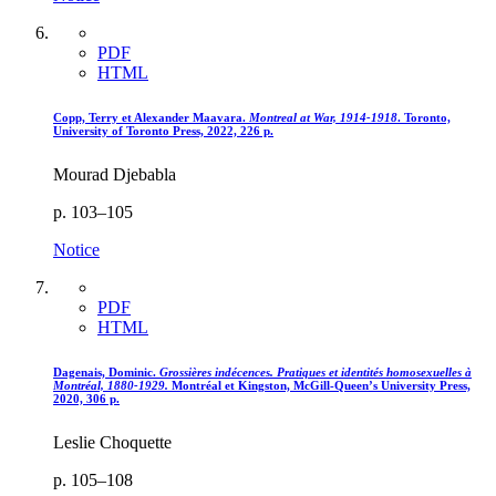
PDF
HTML
Copp, Terry et Alexander Maavara.
Montreal at War, 1914-1918
. Toronto,
University of Toronto Press, 2022, 226 p.
Mourad Djebabla
p. 103–105
Notice
PDF
HTML
Dagenais, Dominic.
Grossières indécences. Pratiques et identités homosexuelles à
Montréal, 1880-1929.
Montréal et Kingston, McGill-Queen’s University Press,
2020, 306 p.
Leslie Choquette
p. 105–108