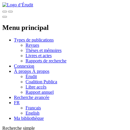
Menu principal
Types de publications
Revues
Thèses et mémoires
Livres et actes
Rapports de recherche
Connexion
À propos
À propos
Érudit
Coalition Publica
Libre accès
Rapport annuel
Recherche avancée
FR
Français
English
Ma bibliothèque
Recherche simple