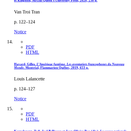
et Kingston, McGill-Queen’s University Press, 2020, 230 p.
Van Troi Tran
p. 122–124
Notice
PDF
HTML
Havard, Gilles.
L’Amérique fantôme. Les aventuriers francophones du Nouveau
Monde
. Montréal, Flammarion Québec, 2019, 653 p.
Louis Lalancette
p. 124–127
Notice
PDF
HTML