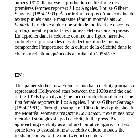
années 1950. Il analyse la production écrite d’une des
premières femmes reporters à Los Angeles, Louise Gilbert-
Sauvage (1894-1981). À partir d’un corpus d’une centaine de
textes publiés dans le magazine féminin montréalais
Le
Samedi
, l’article examine une série de motifs et de discours
qui façonnent le portrait des figures célèbres dans la presse.
En appréhendant la célébrité comme une figure narrative
culturelle, il propose des clés de lecture afin de mieux
comprendre l’importance de la culture de la célébrité dans le
e
champ médiatique québécois au mitan du 20
siècle.
EN :
This papier studies how French-Canadian celebrity journalism
represented Hollywood stars between the 1930s and the end
of the 1950s by analyzing the media production of one of the
first female reporters in Los Angeles, Louise Gilbert-Sauvage
(1894-1981). Through a sample of 100-odd texts published in
the Montréal women’s magazine
Le Samedi
, it examines how
rhetorical strategies shaped celebrity in the press. By
approaching celebrity as a cultural narrative figure, it offers
some keys to assessing how celebrity culture impacts the
mediatic context of the mid-twentieth century.