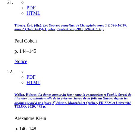
PDF
HTML
Thierry, Éric (dir.).
Les Oeuvres complètes de Champlain, tome 1 (1598-1619),
tome 2 (1620-1635)
. Québec, Septentrion, 2019, 594 et 714 p.
Paul Cohen
p. 144–145
Notice
PDF
HTML
Wallot, Hubert.
La danse autour du fou : entre la compassion et l’oubli. Survol de
l’histoire organisationnelle de la prise en charge de la folie au Québec depuis les
e
origines jusqu’à nos jours
, 2
édition. Montréal et Québec, EDISEM et Université
TÉLUQ, 2020, 475 p.
Alexandre Klein
p. 146–148