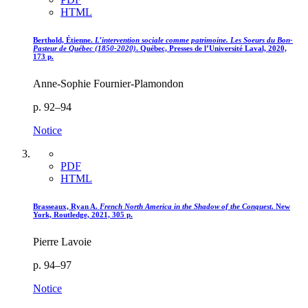
HTML
Berthold, Étienne.
L’intervention sociale comme patrimoine. Les Soeurs du Bon-
Pasteur de Québec (1850-2020)
. Québec, Presses de l’Université Laval, 2020,
173 p.
Anne-Sophie Fournier-Plamondon
p. 92–94
Notice
PDF
HTML
Brasseaux, Ryan A.
French North America in the Shadow of the Conquest
. New
York, Routledge, 2021, 305 p.
Pierre Lavoie
p. 94–97
Notice