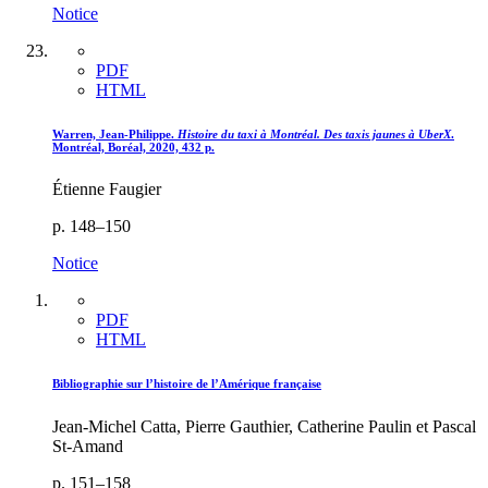
Notice
PDF
HTML
Warren, Jean-Philippe.
Histoire du taxi à Montréal. Des taxis jaunes à UberX
.
Montréal, Boréal, 2020, 432 p.
Étienne Faugier
p. 148–150
Notice
PDF
HTML
Bibliographie sur l’histoire de l’Amérique française
Jean-Michel Catta, Pierre Gauthier, Catherine Paulin et Pascal
St-Amand
p. 151–158