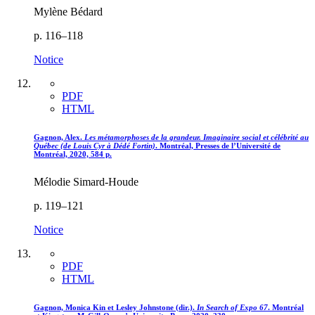
Mylène Bédard
p. 116–118
Notice
PDF
HTML
Gagnon, Alex.
Les métamorphoses de la grandeur. Imaginaire social et célébrité au
Québec (de Louis Cyr à Dédé Fortin)
. Montréal, Presses de l’Université de
Montréal, 2020, 584 p.
Mélodie Simard-Houde
p. 119–121
Notice
PDF
HTML
Gagnon, Monica Kin et Lesley Johnstone (dir.).
In Search of Expo 67
. Montréal