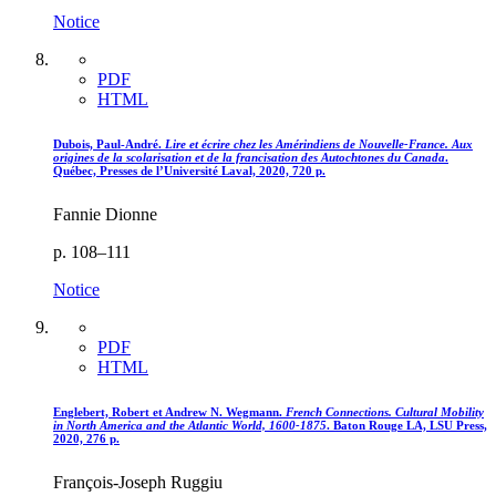
Notice
PDF
HTML
Dubois, Paul-André.
Lire et écrire chez les Amérindiens de Nouvelle-France. Aux
origines de la scolarisation et de la francisation des Autochtones du Canada
.
Québec, Presses de l’Université Laval, 2020, 720 p.
Fannie Dionne
p. 108–111
Notice
PDF
HTML
Englebert, Robert et Andrew N. Wegmann.
French Connections. Cultural Mobility
in North America and the Atlantic World, 1600-1875
. Baton Rouge LA, LSU Press,
2020, 276 p.
François-Joseph Ruggiu