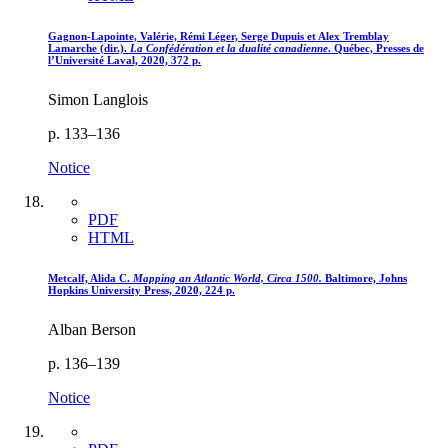
Gagnon-Lapointe, Valérie, Rémi Léger, Serge Dupuis et Alex Tremblay
Lamarche (dir.).
La Confédération et la dualité canadienne
. Québec, Presses de
l’Université Laval, 2020, 372 p.
Simon Langlois
p. 133–136
Notice
PDF
HTML
Metcalf, Alida C.
Mapping an Atlantic World, Circa 1500.
Baltimore, Johns
Hopkins University Press, 2020, 224 p.
Alban Berson
p. 136–139
Notice