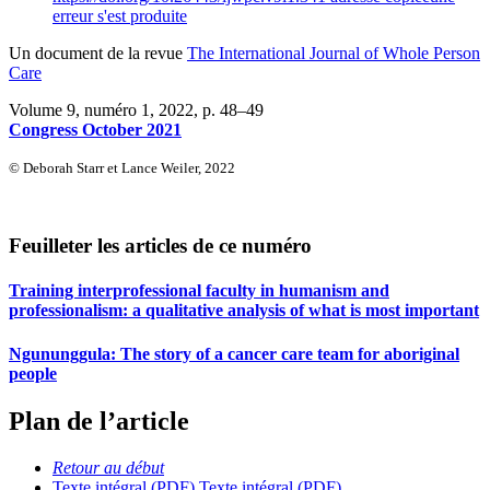
erreur s'est produite
Un document de la revue
The International Journal of Whole Person
Care
Volume 9, numéro 1, 2022
, p. 48–49
Congress October 2021
© Deborah Starr et Lance Weiler, 2022
Feuilleter les articles de ce numéro
Training interprofessional faculty in humanism and
professionalism: a qualitative analysis of what is most important
Ngununggula: The story of a cancer care team for aboriginal
people
Plan de l’article
Retour au début
Texte intégral (PDF)
Texte intégral (PDF)