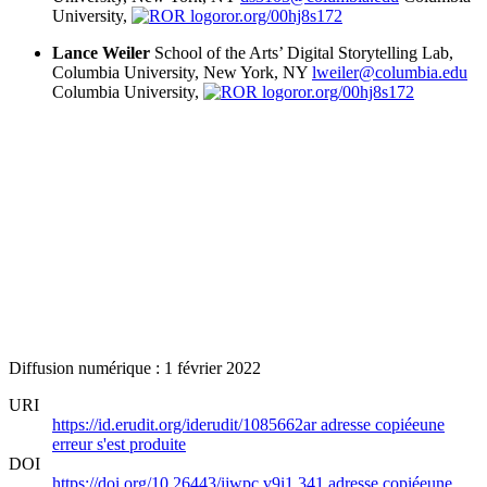
University,
ror.org/00hj8s172
Lance Weiler
School of the Arts’ Digital Storytelling Lab,
Columbia University, New York, NY
lweiler@columbia.edu
Columbia University,
ror.org/00hj8s172
Diffusion numérique : 1 février 2022
URI
https://id.erudit.org/iderudit/1085662ar
adresse copiée
une
erreur s'est produite
DOI
https://doi.org/10.26443/ijwpc.v9i1.341
adresse copiée
une