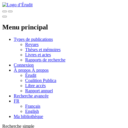
Menu principal
Types de publications
Revues
Thèses et mémoires
Livres et actes
Rapports de recherche
Connexion
À propos
À propos
Érudit
Coalition Publica
Libre accès
Rapport annuel
Recherche avancée
FR
Français
English
Ma bibliothèque
Recherche simple