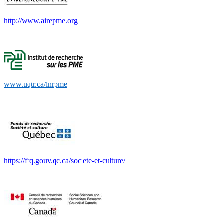
http://www.airepme.org
www.uqtr.ca/inrpme
https://frq.gouv.qc.ca/societe-et-culture/