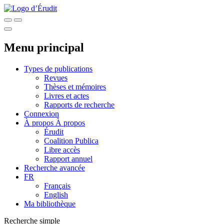
Menu principal
Types de publications
Revues
Thèses et mémoires
Livres et actes
Rapports de recherche
Connexion
À propos
À propos
Érudit
Coalition Publica
Libre accès
Rapport annuel
Recherche avancée
FR
Français
English
Ma bibliothèque
Recherche simple