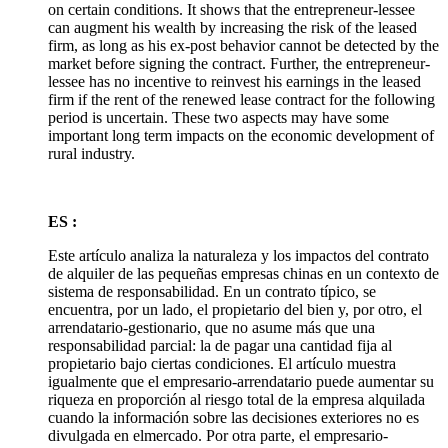
on certain conditions. It shows that the entrepreneur-lessee
can augment his wealth by increasing the risk of the leased
firm, as long as his ex-post behavior cannot be detected by the
market before signing the contract. Further, the entrepreneur-
lessee has no incentive to reinvest his earnings in the leased
firm if the rent of the renewed lease contract for the following
period is uncertain. These two aspects may have some
important long term impacts on the economic development of
rural industry.
ES :
Este artículo analiza la naturaleza y los impactos del contrato
de alquiler de las pequeñas empresas chinas en un contexto de
sistema de responsabilidad. En un contrato típico, se
encuentra, por un lado, el propietario del bien y, por otro, el
arrendatario-gestionario, que no asume más que una
responsabilidad parcial: la de pagar una cantidad fija al
propietario bajo ciertas condiciones. El artículo muestra
igualmente que el empresario-arrendatario puede aumentar su
riqueza en proporción al riesgo total de la empresa alquilada
cuando la información sobre las decisiones exteriores no es
divulgada en elmercado. Por otra parte, el empresario-