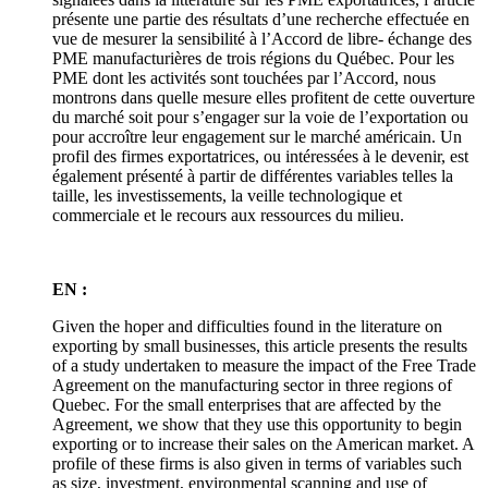
présente une partie des résultats d’une recherche effectuée en
vue de mesurer la sensibilité à l’Accord de libre- échange des
PME manufacturières de trois régions du Québec. Pour les
PME dont les activités sont touchées par l’Accord, nous
montrons dans quelle mesure elles profitent de cette ouverture
du marché soit pour s’engager sur la voie de l’exportation ou
pour accroître leur engagement sur le marché américain. Un
profil des firmes exportatrices, ou intéressées à le devenir, est
également présenté à partir de différentes variables telles la
taille, les investissements, la veille technologique et
commerciale et le recours aux ressources du milieu.
EN :
Given the hoper and difficulties found in the literature on
exporting by small businesses, this article presents the results
of a study undertaken to measure the impact of the Free Trade
Agreement on the manufacturing sector in three regions of
Quebec. For the small enterprises that are affected by the
Agreement, we show that they use this opportunity to begin
exporting or to increase their sales on the American market. A
profile of these firms is also given in terms of variables such
as size, investment, environmental scanning and use of