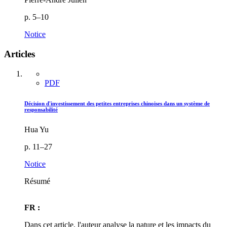
p. 5–10
Notice
Articles
PDF
Décision d'investissement des petites entreprises chinoises dans un système de
responsabilité
Hua Yu
p. 11–27
Notice
Résumé
FR :
Dans cet article, l'auteur analyse la nature et les impacts du