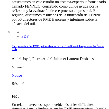
presentamos en este estudio un sistema-experto informatizado
llamado FENNEC, concebido como útil de ayuda por la
reflexion y la evaluación de ese proceso empresarial. En
seguida, discutimos resultados de la utilización de FENNEC
por 50 directores de PME francesas y inferimos sobre la
eficacia del útil.
PDF
L'exportation des PME québécoises et l'accord de libre-échange avec les États-
Unis
André Joyal, Pierre-André Julien et Laurent Deshaies
p. 67–85
Notice
Résumé
FR :
En relation avec les espoirs véhiculés et les difficultés
signalées dans la littérature sur les PME exportatrices, l’article