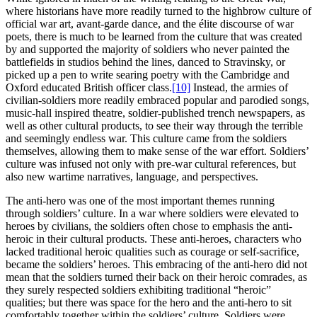
where historians have more readily turned to the highbrow culture of
official war art, avant-garde dance, and the élite discourse of war
poets, there is much to be learned from the culture that was created
by and supported the majority of soldiers who never painted the
battlefields in studios behind the lines, danced to Stravinsky, or
picked up a pen to write searing poetry with the Cambridge and
Oxford educated British officer class.
[10]
Instead, the armies of
civilian-soldiers more readily embraced popular and parodied songs,
music-hall inspired theatre, soldier-published trench newspapers, as
well as other cultural products, to see their way through the terrible
and seemingly endless war. This culture came from the soldiers
themselves, allowing them to make sense of the war effort. Soldiers’
culture was infused not only with pre-war cultural references, but
also new wartime narratives, language, and perspectives.
The anti-hero was one of the most important themes running
through soldiers’ culture. In a war where soldiers were elevated to
heroes by civilians, the soldiers often chose to emphasis the anti-
heroic in their cultural products. These anti-heroes, characters who
lacked traditional heroic qualities such as courage or self-sacrifice,
became the soldiers’ heroes. This embracing of the anti-hero did not
mean that the soldiers turned their back on their heroic comrades, as
they surely respected soldiers exhibiting traditional “heroic”
qualities; but there was space for the hero and the anti-hero to sit
comfortably together within the soldiers’ culture. Soldiers were