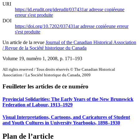
URI
https://id.erudit.org/iderudit/037431ar
adresse copiée
une
erreur s'est produite
DOI
https://doi.org/10.7202/037431ar
adresse copiée
une erreur
s'est produite
Un article de la revue
Journal of the Canadian Historical Association
/ Revue de la Société historique du Canada
Volume 19, numéro 1, 2008
, p. 171–193
All rights reserved / Tous droits réservés © The Canadian Historical
Association / La Société historique du Canada, 2009
Feuilleter les articles de ce numéro
Provincial Solidarities: The Early Years of the New Brunswick
Federation of Labour, 1913–1929
Visual Interpretations, Cartoons, and Caricatures of Student
and Youth Cultures in University Yearbooks, 1898–1930
Plan de l’article