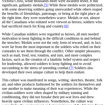
Victoria Cross, while thousands more were awarded lesser, if still
significant, gallantry medals.
[5]
While these medals were politicized,
with some deserving soldiers going unrewarded while others reaped
the benefits of friendships, patronage, or being at the right place at
the right time, they were nonetheless scarce. Medals or not, almost
all the Canadians who enlisted were viewed as heroes, soldiers who
had sacrificed much for King and country.
[6]
While Canadian soldiers were regarded as heroes, all men needed
motivation to keep fighting in the difficult conditions in and behind
the trenches. Medals were not the only form of reward, and, in fact,
were far from the most important to the soldiers who relied on their
comrades to see them through the conflict. Other simpler pleasures,
such as mail, food, rest, rotation, and rum, and more complex
factors, such as the creation of a fatalistic belief system and respect
for leadership, allowed soldiers to keep fighting and to avoid
succumbing to the stress of unending combat.
[7]
Soldiers also
developed their own unique culture to help them endure.
This culture was manifested in songs, writing, sketches, theatre, folk
art, and other products fashioned by the soldiers for themselves and
one another to make meaning of their war experiences. While the
civilian-soldiers were often shaped by military training and
conditioning, they did not forsake their pre-war lives and drew
heavily upon civilian influences. Nonetheless, the culture was