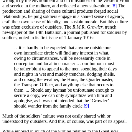
wrought by the environment and circumstances of the Western Front
and service in the military, and reflected a new sub-culture.
[8]
The
production and sharing of these cultural products forged social
relationships, helping soldiers engage in a shared sense of agency,
craft their own sense of identity, and sustain morale. But this culture
was often exclusive of outsiders. The
R.M.R. Growler
, trench
newspaper of the 14th Battalion, a journal published for soldiers by
soldiers, noted in its first issue of 1 January 1916:
…it is hardly to be expected that anyone outside our
own immediate circle will find any interest in what,
owing to circumstances, will be necessarily crude in
conception and local in character … our humour must
be rather blunt to appeal to the men spending their days
and nights in wet and muddy trenches, dodging shells,
and cursing the weather, the Huns, the Quartermaster,
the Transport Officer, and anything else that occurs to
them .... Should any layman be unfortunate enough to
secure a copy, we can only sympathize with him and
apologise, as it was not intended that the ‘Growler’
should wander from the family circle.
[9]
Much of the soldiers’ culture was not easily shared with or
understood by outsiders. And this, of course, was part of its appeal.
While ignored in much of the writing relating to the Great War,