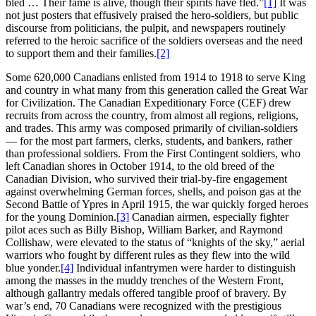
bled … Their fame is alive, though their spirits have fled.”
[1]
It was
not just posters that effusively praised the hero-soldiers, but public
discourse from politicians, the pulpit, and newspapers routinely
referred to the heroic sacrifice of the soldiers overseas and the need
to support them and their families.
[2]
Some 620,000 Canadians enlisted from 1914 to 1918 to serve King
and country in what many from this generation called the Great War
for Civilization. The Canadian Expeditionary Force (CEF) drew
recruits from across the country, from almost all regions, religions,
and trades. This army was composed primarily of civilian-soldiers
— for the most part farmers, clerks, students, and bankers, rather
than professional soldiers. From the First Contingent soldiers, who
left Canadian shores in October 1914, to the old breed of the
Canadian Division, who survived their trial-by-fire engagement
against overwhelming German forces, shells, and poison gas at the
Second Battle of Ypres in April 1915, the war quickly forged heroes
for the young Dominion.
[3]
Canadian airmen, especially fighter
pilot aces such as Billy Bishop, William Barker, and Raymond
Collishaw, were elevated to the status of “knights of the sky,” aerial
warriors who fought by different rules as they flew into the wild
blue yonder.
[4]
Individual infantrymen were harder to distinguish
among the masses in the muddy trenches of the Western Front,
although gallantry medals offered tangible proof of bravery. By
war’s end, 70 Canadians were recognized with the prestigious