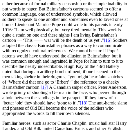
either because of formal military censorship or the simple inability to
put words to paper. But Bairnsfather’s cartoons seemed to offer a
common language, one of understood symbols, which allowed
soldiers to speak to one another and sometimes even to loved ones at
home. Lieutenant Maurice Pope could write to his parents in early
1916: “I am well physically, but very tired mentally. This work is
quite a strain on one and these nights I am living Bairnsfather’s
cartoon — ‘This —— war will be the death of us yet’.”
[16]
Soldiers
adopted the classic Bairnsfather phrases as a way to communicate
with recognized cultural references. We cannot be sure if Pope’s
parents would have understood the allusion to Bairnsfather, but it
was common enough and ingrained in Pope for him to turn to it to
describe the nearly indescribable. Hugh Kay of the 43rd Battery
noted that during an artillery bombardment, if one listened to the
men taking shelter in their dugouts, “you might hear faint snatches
of ‘Where did that one go to ’Erbert’,” the reference to a cheeky
Bairnsfather cartoon.
[17]
A Canadian sniper officer, Peter Anderson,
wrote grimly of shooting a German in the face, who peered through
a hole between the sandbags in the parapet: “if they knew of a
‘better ’ole’ they should have ‘gone to it’.”
[18]
The anti-heroic slang
and phrases of Old Bill became the voice of the soldiers who
appropriated the words to fill their own silences.
Familiar heroes, such as actor Charlie Chaplin, music hall star Harry
Lauder, and Old Bill, united Canadian, British, and other English-