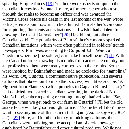
speaking Empire forces.
[19]
Yet there were aspects unique to the
Canadian forces too. Samuel Honey, a former teacher who rose
through the ranks to become an officer and was awarded the
Victoria Cross before his death in the last months of the war, wrote
to his parents about how much he admired Bairnsfather’s cartoons
for capturing “incidents and situations … I wish I had a talent for
drawing like Capt. Bairnsfather.”
[20]
He did not, but other
Canadians did. The popularity of Bairnsfather’s cartoons sparked
Canadian imitations, which were often published in soldiers’ trench
newspapers. Print was, according to Corporal John Ward, a
“medium where he [the soldier] can make himself heard.”
[21]
With
the Canadian forces drawing its recruits from across the country and
all professions, there were many cartoonists in their ranks. Some
were inspired by Bairnsfather and made no apologies for “sampling”
his work.
Oh, Canada
, a commemorative publication, had several
cartoons that played on Bairnsfather success, with titles such as “A
Figment from Flanders, (with apologies to Captain B –nsf——-r.),”
that depicted two scared Canadians working in the dark of No
Man’s Land, either repairing or cutting through barbed wire: “Say,
George, when we get back to our farm in Ontario[,] I’ll bet the old
snake fence will be good enough for me!” “Same here! I don’t never
want to see anymore of this blame stuff again (
And so say we, all of
us!
).”
[22]
Here, and in other cheeky, mimicking cartoons, the
Canadians were building on the accepted anti-heroic message
established by Bairnsfather and other cultural products. While not