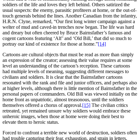
soldiers of the life and loves they left behind. Others satirized the
usual suspects: the enemy, parasitic profiteers at home, or the out-of-
touch generals behind the lines. Another Canadian from the infantry,
H.R.N. Clyne, remarked, “Our first long winter campaign against a
welter of mud and caved-in trenches now began. The life was hard
and dreary but often cheered by Bruce Bairnsfather’s famous and
cogent cartoons featuring ‘Alf’ and ‘Old Bill,’ that did so much to
portray our kind of existence for those at home.”
[14]
Cartoons are cultural objects that must be read as more than simply
an expression of the creator; assessing their value requires at some
level an understanding of the cartoon’s reception. These cartoons
had multiple levels of meaning, suggesting different messages to
civilians and soldiers. It is clear that the Bairnsfather cartoons
resonated with the rank and file and junior officers, and perhaps also
at higher levels, although there is little mention of Bairnsfather in the
personal papers of commanders. Old Bill was viewed initially on the
home front as unpatriotic, almost treasonous, until the soldiers
themselves offered a chorus of approval.
[15]
The civilian critics
retreated, yet remained unsure why soldiers would embrace these
unheroic images, when those at home were doing their best to
elevate them to heroic status.
Forced to confront a terrible new world of destruction, soldiers often
had trouble capturing their fear, exhaustion, and strain in letters,