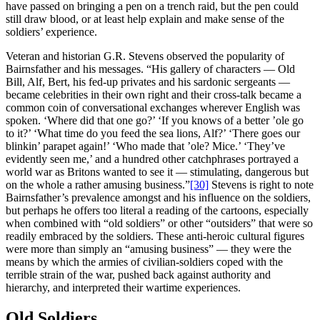
have passed on bringing a pen on a trench raid, but the pen could
still draw blood, or at least help explain and make sense of the
soldiers’ experience.
Veteran and historian G.R. Stevens observed the popularity of
Bairnsfather and his messages. “His gallery of characters — Old
Bill, Alf, Bert, his fed-up privates and his sardonic sergeants —
became celebrities in their own right and their cross-talk became a
common coin of conversational exchanges wherever English was
spoken. ‘Where did that one go?’ ‘If you knows of a better ’ole go
to it?’ ‘What time do you feed the sea lions, Alf?’ ‘There goes our
blinkin’ parapet again!’ ‘Who made that ’ole? Mice.’ ‘They’ve
evidently seen me,’ and a hundred other catchphrases portrayed a
world war as Britons wanted to see it — stimulating, dangerous but
on the whole a rather amusing business.”
[30]
Stevens is right to note
Bairnsfather’s prevalence amongst and his influence on the soldiers,
but perhaps he offers too literal a reading of the cartoons, especially
when combined with “old soldiers” or other “outsiders” that were so
readily embraced by the soldiers. These anti-heroic cultural figures
were more than simply an “amusing business” — they were the
means by which the armies of civilian-soldiers coped with the
terrible strain of the war, pushed back against authority and
hierarchy, and interpreted their wartime experiences.
Old Soldiers