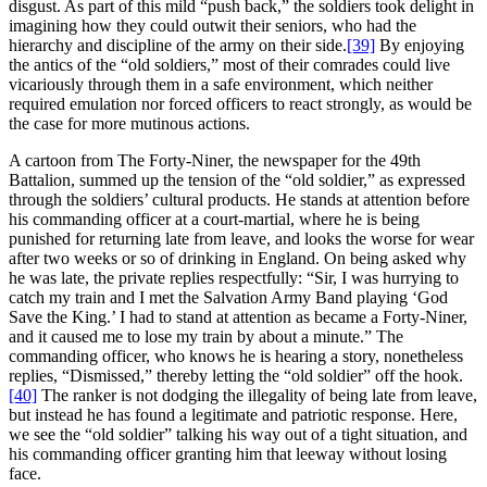
disgust. As part of this mild “push back,” the soldiers took delight in
imagining how they could outwit their seniors, who had the
hierarchy and discipline of the army on their side.
[39]
By enjoying
the antics of the “old soldiers,” most of their comrades could live
vicariously through them in a safe environment, which neither
required emulation nor forced officers to react strongly, as would be
the case for more mutinous actions.
A cartoon from The Forty-Niner, the newspaper for the 49th
Battalion, summed up the tension of the “old soldier,” as expressed
through the soldiers’ cultural products. He stands at attention before
his commanding officer at a court-martial, where he is being
punished for returning late from leave, and looks the worse for wear
after two weeks or so of drinking in England. On being asked why
he was late, the private replies respectfully: “Sir, I was hurrying to
catch my train and I met the Salvation Army Band playing ‘God
Save the King.’ I had to stand at attention as became a Forty-Niner,
and it caused me to lose my train by about a minute.” The
commanding officer, who knows he is hearing a story, nonetheless
replies, “Dismissed,” thereby letting the “old soldier” off the hook.
[40]
The ranker is not dodging the illegality of being late from leave,
but instead he has found a legitimate and patriotic response. Here,
we see the “old soldier” talking his way out of a tight situation, and
his commanding officer granting him that leeway without losing
face.