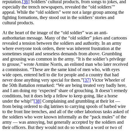
reputation.
[36]
Soldiers’ cultural products, from songs to jokes, and
especially the trench newspapers, revealed the “old soldiers’”
appeal. While the “old soldiers” were not a large group among the
fighting formations, they stood out in the soldiers’ stories and
cultural products.
At the heart of the image of the “old soldier” was an anti-
authoritarian message. Many of the “old soldier” jokes and cartoons
revealed a tension between the soldiers and authority. In an army
where everyone took orders, there was inherent frustration at the
sometimes stupid and senseless demands from above. Grumbling
and grousing was common in the army. “It is the soldier’s privilege
to grouse,” wrote Armine Norris, an enlisted man who later received
a commission. “These are the same kind of men who, with eyes
wide open, entered hell to die for people and a country that had
never done anything very special for them.”
[37]
Victor Wheeler of
the 50th Battalion remarked: “We are being treated very badly here,
and I am doing my ‘expected’ share of grouching. It doesn’t remedy
conditions, but it does help a fellow to keep going, like a horse
under the whip!”
[38]
Complaining and grumbling at their lot —
from being ordered to dig latrines to carrying spools of barbed wire
to the front line trenches, and all of the other laborious tasks asked of
the soldiers who were known informally as the “pack mules” of the
army — was annoying, but generally accepted by the soldiers and
their officers. But they would not do so without a word or two of