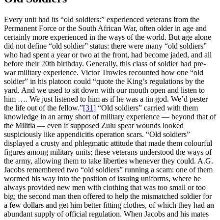
Every unit had its “old soldiers:” experienced veterans from the
Permanent Force or the South African War, often older in age and
certainly more experienced in the ways of the world. But age alone
did not define “old soldier” status: there were many “old soldiers”
who had spent a year or two at the front, had become jaded, and all
before their 20th birthday. Generally, this class of soldier had pre-
war military experience. Victor Trowles recounted how one “old
soldier” in his platoon could “quote the King’s regulations by the
yard. And we used to sit down with our mouth open and listen to
him …. We just listened to him as if he was a tin god. We’d pester
the life out of the fellow.”
[31]
“Old soldiers” carried with them
knowledge in an army short of military experience — beyond that of
the Militia — even if supposed Zulu spear wounds looked
suspiciously like appendicitis operation scars. “Old soldiers”
displayed a crusty and phlegmatic attitude that made them colourful
figures among military units; these veterans understood the ways of
the army, allowing them to take liberties whenever they could. A.G.
Jacobs remembered two “old soldiers” running a scam: one of them
wormed his way into the position of issuing uniforms, where he
always provided new men with clothing that was too small or too
big; the second man then offered to help the mismatched soldier for
a few dollars and get him better fitting clothes, of which they had an
abundant supply of official regulation. When Jacobs and his mates