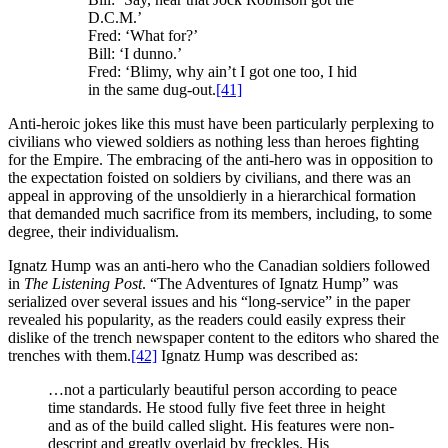
D.C.M.’
Fred: ‘What for?’
Bill: ‘I dunno.’
Fred: ‘Blimy, why ain’t I got one too, I hid
in the same dug-out.
[41]
Anti-heroic jokes like this must have been particularly perplexing to
civilians who viewed soldiers as nothing less than heroes fighting
for the Empire. The embracing of the anti-hero was in opposition to
the expectation foisted on soldiers by civilians, and there was an
appeal in approving of the unsoldierly in a hierarchical formation
that demanded much sacrifice from its members, including, to some
degree, their individualism.
Ignatz Hump was an anti-hero who the Canadian soldiers followed
in
The Listening Post
. “The Adventures of Ignatz Hump” was
serialized over several issues and his “long-service” in the paper
revealed his popularity, as the readers could easily express their
dislike of the trench newspaper content to the editors who shared the
trenches with them.
[42]
Ignatz Hump was described as:
…not a particularly beautiful person according to peace
time standards. He stood fully five feet three in height
and as of the build called slight. His features were non-
descript and greatly overlaid by freckles. His