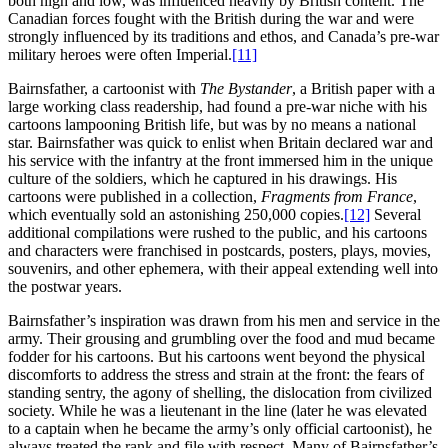
both high and low, was influenced heavily by British content. The
Canadian forces fought with the British during the war and were
strongly influenced by its traditions and ethos, and Canada’s pre-war
military heroes were often Imperial.
[11]
Bairnsfather, a cartoonist with
The Bystander
, a British paper with a
large working class readership, had found a pre-war niche with his
cartoons lampooning British life, but was by no means a national
star. Bairnsfather was quick to enlist when Britain declared war and
his service with the infantry at the front immersed him in the unique
culture of the soldiers, which he captured in his drawings. His
cartoons were published in a collection,
Fragments from France
,
which eventually sold an astonishing 250,000 copies.
[12]
Several
additional compilations were rushed to the public, and his cartoons
and characters were franchised in postcards, posters, plays, movies,
souvenirs, and other ephemera, with their appeal extending well into
the postwar years.
Bairnsfather’s inspiration was drawn from his men and service in the
army. Their grousing and grumbling over the food and mud became
fodder for his cartoons. But his cartoons went beyond the physical
discomforts to address the stress and strain at the front: the fears of
standing sentry, the agony of shelling, the dislocation from civilized
society. While he was a lieutenant in the line (later he was elevated
to a captain when he became the army’s only official cartoonist), he
always treated the rank and file with respect. Many of Bairnsfather’s