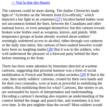
-> Voir la liste des figures
The cartoons could be more daring. The
Iodine Chronicles
made
light of “Activities on the Western front (Un-official),” which
depicted a bar fight in an
estaminet
.
[27]
Alcohol-fueled battles were
not uncommon behind the lines, between the Canadians and other
national forces, or even amongst themselves; but this cartoon reveals
broken wine bottles used as weapons, knives, and pistols. With
temperance groups at home already worried about soldiers’
seemingly unfettered access to alcohol, either through wet canteens
or the daily rum ration, this cartoon of beer-soaked brawlers would
have been no laughing matter.
[28]
But it was to the soldiers, who
well understood the pleasure of a blowout party behind the lines
before returning to the front.
There has been some attention by historians directed at wartime
cartoons, suggesting that pictorial humour was a form of social
mobilization in French and British civilian societies.
[29]
If that is the
case, then surely soldiers’ cartoons, created by their own hands and
for their own comrades, were at least as powerful in mobilizing the
soldiers. But mobilizing them for what? Cartoons, like stories or art,
are surrounded by layers of interpretation and understanding.
Decoding a cartoon’s meaning also requires an understanding of the
context behind the image and punch-line, and sometimes it is lost
over time. Is the pen mightier than the sword? Most soldiers would