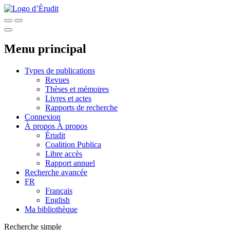
Menu principal
Types de publications
Revues
Thèses et mémoires
Livres et actes
Rapports de recherche
Connexion
À propos
À propos
Érudit
Coalition Publica
Libre accès
Rapport annuel
Recherche avancée
FR
Français
English
Ma bibliothèque
Recherche simple