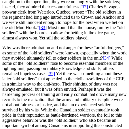
caught on to the operation, they were not angry with the soldiers;
instead, they admired their resourcefulness.
[32]
Charles Savage, a
pre-war clerk from Waterloo, Québec, wrote: “The old soldiers in
the regiment had long ago introduced us to Crown and Anchor and
we were still innocent enough to hope for the best when we bet on
the old Mud Hook.”
[33]
Most found that the house, run by the “old
soldiers” with the boards to allow for betting in the dice game,
almost always won. Yet still the soldiers played.
Why was there admiration and not anger for these “artful dodgers,”
as some of the “old soldiers” were known, especially when the work
they avoided ultimately fell to other soldiers in the unit?
[34]
While
some of the “old soldiers” rose to become essential members of the
fighting unit, passing on military knowledge and skills, others
remained hopeless cases.
[35]
Yet there was something about these
latter “old soldiers” that appealed to the civilian-soldiers of the CEF,
in a similar way to the anti-hero. Their shirking of duty was not
always emulated, but it was often envied. Perhaps it was the
hardening process of training and early combat that drove many new
recruits to the realization that the army and military discipline were
not about fairness or justice, and that an experienced soldier
survived by his wits. While the Canadian soldier eventually took
pride in their reputation as battle-hardened warriors, the foil to this
aggressive behavior was the “old soldier,” who also became an
important symbol among Canadians in supporting this constructed