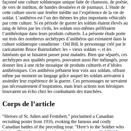
façonné une culture soldatesque unique faite de chansons, de poésie,
de vers de mirliton, de bandes dessinées et de journaux. L’étude de
cette culture ouvre une fenêtre inédite sur l’expérience de la vie de
soldat. L’antihéros est l’un des thèmes les plus importants véhiculés
par cette culture. Si en période de guerre les soldats étaient élevés au
rang de héros par les civils, les soldats eux-mêmes préféraient
l’antihéroïque dans leurs produits culturels. La présente étude porte
sur trois des nombreux archétypes d’antihéros qui existaient dans la
culture soldatesque canadienne : Old Bill, le personnage créé par le
caricaturiste Bruce Bairnsfather; les « vieux soldats »; et les
fainéants qui se faisaient passer pour malades. Bien que séparés, ces
archétypes aux qualités propres, pouvaient aussi être mélangés, pour
donner lieu à une riche mosaïque de produits culturels et d’idoles
antihéroïques. Ces antihéros prêtaient leur voix aux soldats, offrant
même par moment un langage grâce auquel les soldats arrivaient à
assimiler leur expérience de la guerre. Ces personnages ne servaient
pas nécessairement d’inspiration, mais leurs actions non héroïques
trouvaient un écho chez les combattants des tranchées.
Corps de l’article
“Heroes of St. Julien and Festubert,” proclaimed a Canadian
recruiting poster from 1916, evoking the famous and costly
Canadian battles of the preceding year. “Here’s to the Soldier who