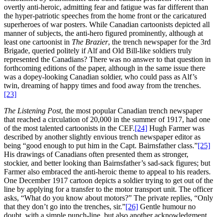
overtly anti-heroic, admitting fear and fatigue was far different than
the hyper-patriotic speeches from the home front or the caricatured
superheroes of war posters. While Canadian cartoonists depicted all
manner of subjects, the anti-hero figured prominently, although at
least one cartoonist in
The Brazier
, the trench newspaper for the 3rd
Brigade, queried politely if Alf and Old Bill-like soldiers truly
represented the Canadians? There was no answer to that question in
forthcoming editions of the paper, although in the same issue there
was a dopey-looking Canadian soldier, who could pass as Alf’s
twin, dreaming of happy times and food away from the trenches.
[23]
The Listening Post
, the most popular Canadian trench newspaper
that reached a circulation of 20,000 in the summer of 1917, had one
of the most talented cartoonists in the CEF.
[24]
Hugh Farmer was
described by another slightly envious trench newspaper editor as
being “good enough to put him in the Capt. Bairnsfather class.”
[25]
His drawings of Canadians often presented them as stronger,
stockier, and better looking than Bairnsfather’s sad-sack figures; but
Farmer also embraced the anti-heroic theme to appeal to his readers.
One December 1917 cartoon depicts a soldier trying to get out of the
line by applying for a transfer to the motor transport unit. The officer
asks, “What do you know about motors?” The private replies, “Only
that they don’t go into the trenches, sir.”
[26]
Gentle humour no
doubt, with a simple punch-line, but also another acknowledgment