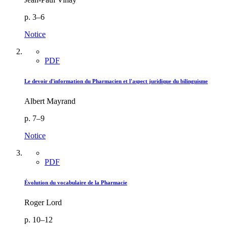
p. 3–6
Notice
PDF
Le devoir d'information du Pharmacien et l'aspect juridique du bilinguisme
Albert Mayrand
p. 7–9
Notice
PDF
Évolution du vocabulaire de la Pharmacie
Roger Lord
p. 10–12