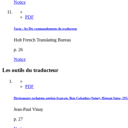
Notice
PDF
Varia : les Dix commandements du traducteur
Holt French Translating Bureau
p. 26
Notice
Les outils du traducteur
PDF
Dictionnaire technique anglais-français. Bois-Colombes (Seine), Hispani Suiza, 1952
Jean-Paul Vinay
p. 27