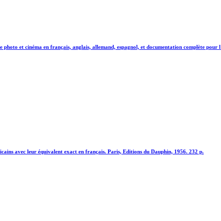
photo et cinéma en français, anglais, allemand, espagnol, et documentation complète pour l'
cains avec leur équivalent exact en français. Paris, Editions du Dauphin, 1956. 232 p.