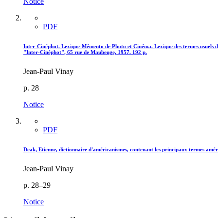
Notice
PDF
Inter-Cinéphot. Lexique-Mémento de Photo et Cinéma. Lexique des termes usuels de 
"Inter-Cinéphot", 65 rue de Maubeuge, 1957. 192 p.
Jean-Paul Vinay
p. 28
Notice
PDF
Deak, Etienne, dictionnaire d'américanismes, contenant les principaux termes améri
Jean-Paul Vinay
p. 28–29
Notice