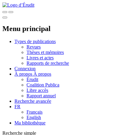
Menu principal
Types de publications
Revues
Thèses et mémoires
Livres et actes
Rapports de recherche
Connexion
À propos
À propos
Érudit
Coalition Publica
Libre accès
Rapport annuel
Recherche avancée
FR
Français
English
Ma bibliothèque
Recherche simple