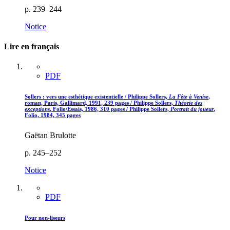
p. 239–244
Notice
Lire en français
PDF
Sollers : vers une esthétique existentielle / Philippe Sollers,
La Fête à Venise
,
roman, Paris, Gallimard, 1991, 239 pages / Philippe Sollers,
Théorie des
exceptions
, Folio/Essais, 1986, 310 pages / Philippe Sollers,
Portrait du joueur
,
Folio, 1984, 345 pages
Gaëtan Brulotte
p. 245–252
Notice
PDF
Pour non-liseurs