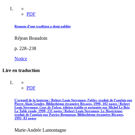
PDF
Romans d’une tradition a demi oubliée
Réjean Beaudoin
p. 228–238
Notice
Lire en traduction
PDF
L’orgueil de la lanterne / Robert Louis Stevenson,
Fables
, traduit de l’anglais par
Pierre-Alain Gendre, Bibliothèque étrangère Rivages, 1990, 102 pages / Robert
Louis Stevenson,
Ceux de Falesa
, édition établie et présentée par Michel Le Bris,
La Table ronde, 1990, 231 pages / Robert Louis Stevenson,
La Magicienne
,
traduit de l’anglais par Patrice Repusseau, Bibliothèque étrangère Rivages,
1991, 83 pages
Marie-Andrée Lamontagne