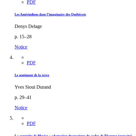
PDF
Les Amérindiens dans l’imaginaire des Québécois
Denys Delage
p. 15–28
Notice
PDF
Le sentiment de la terre
Yves Sioui Durand
p. 29–41
Notice
PDF
La conquête de Mexico : adaptation dramatique du codex de Florence (extraits)