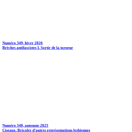
Numéro 349, hiver 2026
Brèches antifascistes I. Sortir de la torpeur
Numéro 348, automne 2025
Ciseaux. Bricoler d’autres représentations lesbiennes