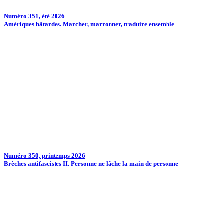
Numéro 351, été 2026
Amériques bâtardes. Marcher, marronner, traduire ensemble
Numéro 350, printemps 2026
Brèches antifascistes II. Personne ne lâche la main de personne