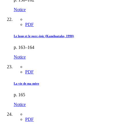
Notice
PDF
Le loup et le porc-épic (Kanehsatake, 1990)
p. 163–164
Notice
PDF
La vie de ma mère
p. 165
Notice
PDF