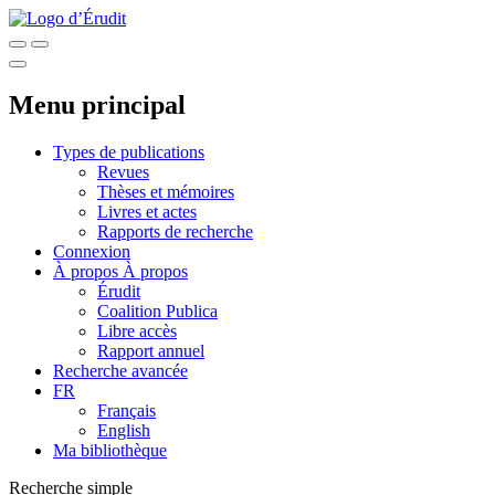
Menu principal
Types de publications
Revues
Thèses et mémoires
Livres et actes
Rapports de recherche
Connexion
À propos
À propos
Érudit
Coalition Publica
Libre accès
Rapport annuel
Recherche avancée
FR
Français
English
Ma bibliothèque
Recherche simple