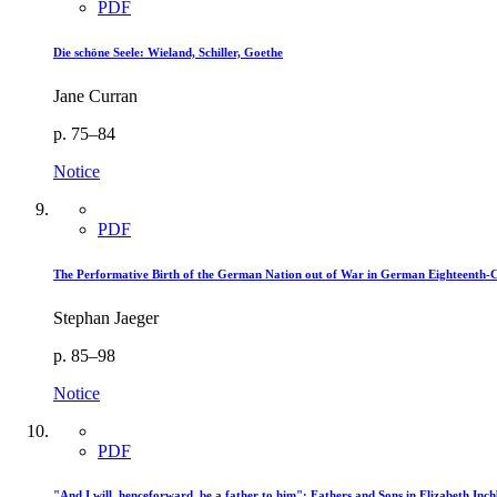
PDF
Die schöne Seele: Wieland, Schiller, Goethe
Jane Curran
p. 75–84
Notice
PDF
The Performative Birth of the German Nation out of War in German Eighteenth-
Stephan Jaeger
p. 85–98
Notice
PDF
"And I will, henceforward, be a father to him": Fathers and Sons in Elizabeth Inc