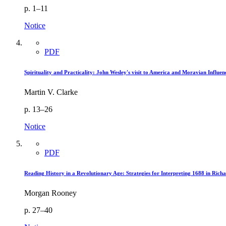
p. 1–11
Notice
PDF
Spirituality and Practicality: John Wesley's visit to America and Moravian Influ
Martin V. Clarke
p. 13–26
Notice
PDF
Reading History in a Revolutionary Age: Strategies for Interpreting 1688 in Ri
Morgan Rooney
p. 27–40