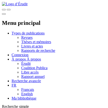
Menu principal
Types de publications
Revues
Thèses et mémoires
Livres et actes
Rapports de recherche
Connexion
À propos
À propos
Érudit
Coalition Publica
Libre accès
Rapport annuel
Recherche avancée
FR
Français
English
Ma bibliothèque
Recherche simple