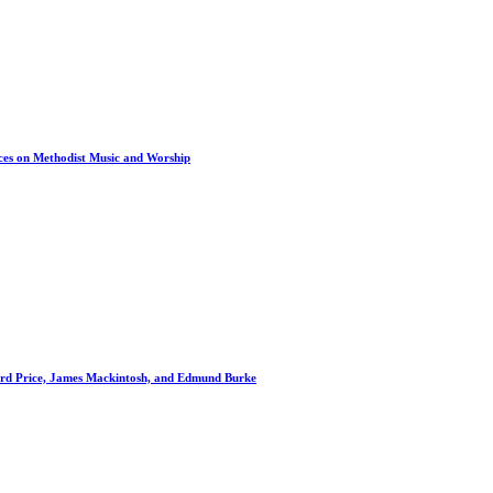
ences on Methodist Music and Worship
chard Price, James Mackintosh, and Edmund Burke