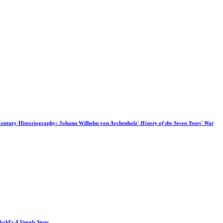
Century Historiography: Johann Wilhelm von Archenholz'
History of the Seven Years' War
hbald's
A Simple Story