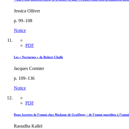
Jessica Olliver
p. 99–108
Notice
PDF
Les « Nocturnes » de Robert Challe
Jacques Cormier
p. 109–136
Notice
PDF
Deux facettes de l’ennui chez Madame de Graffigny : de l’ennui quotidien à l’ennu
Raoudha Kallel