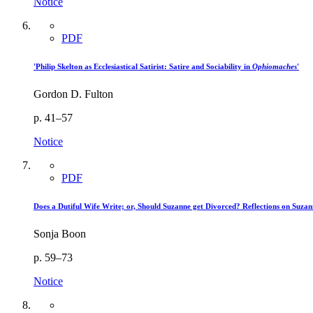
Notice
PDF
'Philip Skelton as Ecclesiastical Satirist: Satire and Sociability in
Ophiomaches
'
Gordon D. Fulton
p. 41–57
Notice
PDF
Does a Dutiful Wife Write; or, Should Suzanne get Divorced? Reflections on Suzan
Sonja Boon
p. 59–73
Notice