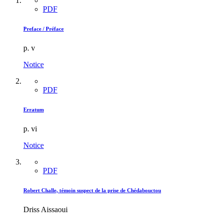
PDF
Preface / Préface
p. v
Notice
PDF
Erratum
p. vi
Notice
PDF
Robert Challe, témoin suspect de la prise de Chédabouctou
Driss Aissaoui