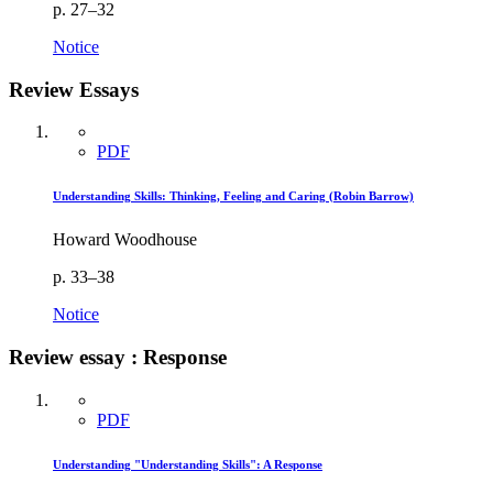
p. 27–32
Notice
Review Essays
PDF
Understanding Skills: Thinking, Feeling and Caring (Robin Barrow)
Howard Woodhouse
p. 33–38
Notice
Review essay : Response
PDF
Understanding "Understanding Skills": A Response