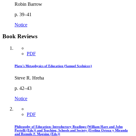
Robin Barrow
p. 39–41
Notice
Book Reviews
PDF
Plato's Metaphysics of Education (Samuel Scolnicov)
Steve R. Hreha
p. 42–43
Notice
PDF
Philosophy of Education: Introductory Readings (William Hare and John
Portelli (Eds.)) and Teaching, Schools and Society (Evelina Orteza y Miranda
and Romulo F. Magsino (Eds.))