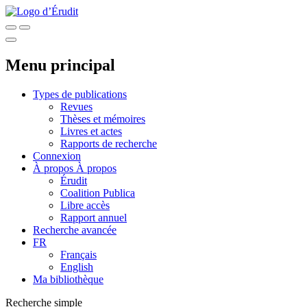
Menu principal
Types de publications
Revues
Thèses et mémoires
Livres et actes
Rapports de recherche
Connexion
À propos
À propos
Érudit
Coalition Publica
Libre accès
Rapport annuel
Recherche avancée
FR
Français
English
Ma bibliothèque
Recherche simple