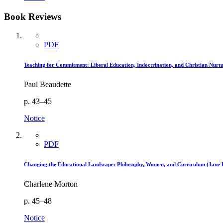
Book Reviews
PDF
Teaching for Commitment: Liberal Education, Indoctrination, and Christian Nurtu
Paul Beaudette
p. 43–45
Notice
PDF
Changing the Educational Landscape: Philosophy, Women, and Curriculum (Jane 
Charlene Morton
p. 45–48
Notice