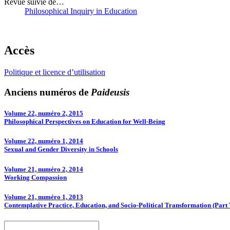
Revue suivie de…
Philosophical Inquiry in Education
Accès
Politique et licence d’utilisation
Anciens numéros de
Paideusis
Volume 22, numéro 2, 2015
Philosophical Perspectives on Education for Well-­Being
Volume 22, numéro 1, 2014
Sexual and Gender Diversity in Schools
Volume 21, numéro 2, 2014
Working Compassion
Volume 21, numéro 1, 2013
Contemplative Practice, Education, and Socio-Political Transformation (Part