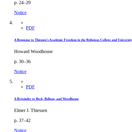
p. 24–29
Notice
PDF
A Response to Thiessen's Academic Freedom in the Religious College and University
Howard Woodhouse
p. 30–36
Notice
PDF
A Rejoinder to Beck, Bellous, and Woodhouse
Elmer J. Thiessen
p. 37–42
Notice