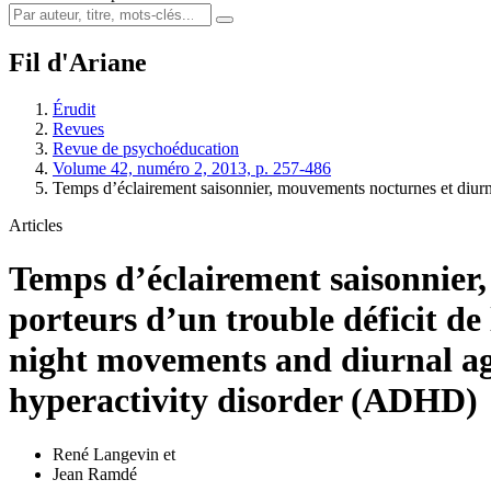
Fil d'Ariane
Érudit
Revues
Revue de psychoéducation
Volume 42, numéro 2, 2013, p. 257-486
Temps d’éclairement saisonnier, mouvements nocturnes et diu
Articles
Temps d’éclairement saisonnier
porteurs d’un trouble déficit de
night movements and diurnal agit
hyperactivity disorder (ADHD)
René Langevin
et
Jean Ramdé