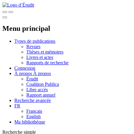
Menu principal
Types de publications
Revues
Thèses et mémoires
Livres et actes
Rapports de recherche
Connexion
À propos
À propos
Érudit
Coalition Publica
Libre accès
Rapport annuel
Recherche avancée
FR
Français
English
Ma bibliothèque
Recherche simple