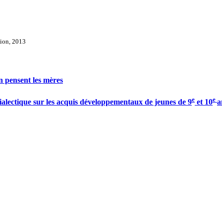
tion, 2013
en pensent les mères
e
e
ialectique sur les acquis développementaux de jeunes de 9
et 10
a