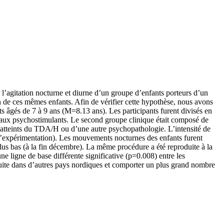
r l’agitation nocturne et diurne d’un groupe d’enfants porteurs d’un
on de ces mêmes enfants. Afin de vérifier cette hypothèse, nous avons
 âgés de 7 à 9 ans (M=8.13 ans). Les participants furent divisés en
 aux psychostimulants. Le second groupe clinique était composé de
atteints du TDA/H ou d’une autre psychopathologie. L’intensité de
e l’expérimentation). Les mouvements nocturnes des enfants furent
plus bas (à la fin décembre). La même procédure a été reproduite à la
ne ligne de base différente significative (p=0.008) entre les
uite dans d’autres pays nordiques et comporter un plus grand nombre