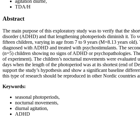
agitation diurne,
TDA/H
Abstract
The main purpose of this exploratory study was to verify that the short
disorder (ADHD) and that lengthening photoperiods diminish it. To ve
fifteen children, varying in age from 7 to 9 years (M=8.13 years old).
diagnosed with ADHD and treated with psychostimulants. The second 
(n=5) children showing no signs of ADHD or psychopathologies. The i
of experiment). The children’s nocturnal movements were evaluated us
days when the length of the photoperiod was at its shortest (end of 
support the study’s hypothesis and show a significant baseline diffe
this type of research should be reproduced in other Nordic countries
Keywords:
seasonal photoperiods,
nocturnal movements,
diurnal agitation,
ADHD