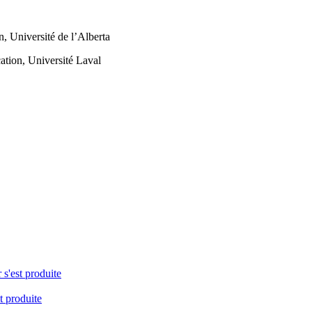
, Université de l’Alberta
ation, Université Laval
 s'est produite
t produite