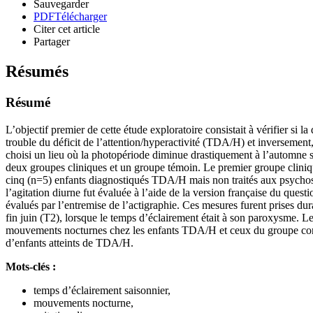
Sauvegarder
PDF
Télécharger
Citer cet article
Partager
Résumés
Résumé
L’objectif premier de cette étude exploratoire consistait à vérifier si
trouble du déficit de l’attention/hyperactivité (TDA/H) et inversement
choisi un lieu où la photopériode diminue drastiquement à l’automne s
deux groupes cliniques et un groupe témoin. Le premier groupe cliniq
cinq (n=5) enfants diagnostiqués TDA/H mais non traités aux psychos
l’agitation diurne fut évaluée à l’aide de la version française du qu
évalués par l’entremise de l’actigraphie. Ces mesures furent prises du
fin juin (T2), lorsque le temps d’éclairement était à son paroxysme. Le
mouvements nocturnes chez les enfants TDA/H et ceux du groupe contrô
d’enfants atteints de TDA/H.
Mots-clés :
temps d’éclairement saisonnier,
mouvements nocturne,