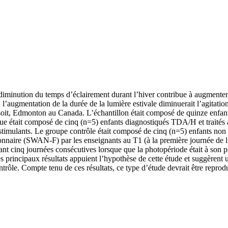
 la diminution du temps d’éclairement durant l’hiver contribue à augmente
, l’augmentation de la durée de la lumière estivale diminuerait l’agitati
oit, Edmonton au Canada. L’échantillon était composé de quinze enfants
ue était composé de cinq (n=5) enfants diagnostiqués TDA/H et traités
timulants. Le groupe contrôle était composé de cinq (n=5) enfants non 
estionnaire (SWAN-F) par les enseignants au T1 (à la première journée d
rant cinq journées consécutives lorsque que la photopériode était à son 
s principaux résultats appuient l’hypothèse de cette étude et suggèrent u
le. Compte tenu de ces résultats, ce type d’étude devrait être reprod