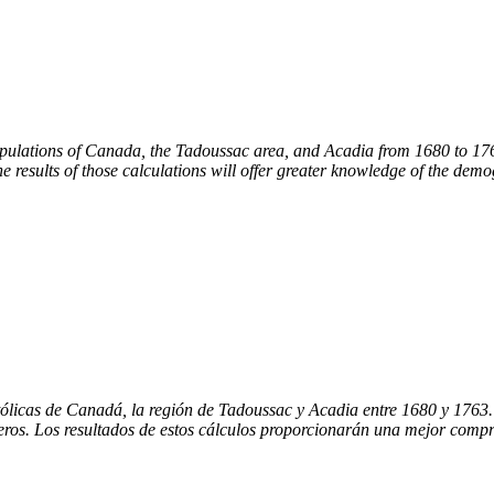
populations of Canada, the Tadoussac area, and Acadia from 1680 to 1
 results of those calculations will
offer greater
knowledge of the demog
ólicas de Canadá, la región de Tadoussac y Acadia entre 1680 y 1763. 
ros. Los resultados de estos cálculos proporcionarán una mejor compre