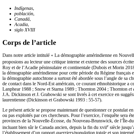
Indígenas
,
población
,
Canadá
,
Acadia
,
siglo XVIII
Corps de l’article
Dans notre article intitulé « La démographie amérindienne en Nouvell
proposions au lecteur une critique interne et externe des sources écrit
Roy et de l’Acadie péninsulaire et continentale (Dubois et Morin 2018
la démographie amérindienne pour cette période du Régime français en 
la démographie autochtone a surtout été abordée sous l’angle de sa chu
de contact dans le Nord-Est américain, ce courant ethnohistorique a 
Lanphear 1988 ; Snow et Starna 1989 ; Thornton 2004 ; Thornton
et 
J.A. Dickinson et J. Grabowski se sont livrés à cet exercice en suggéra
laurentienne (Dickinson et Grabowski 1993 : 55-57).
Le présent article se propose maintenant de questionner ce postulat en 
ou pas exploités par ces chercheurs. Pour l’exercice, l’enquête sera 
provinces de la Nouvelle-Écosse, du Nouveau-Brunswick, de l’Île-du-
e
incluant bien sûr le Canada ancien, depuis la fin du
xvii
siècle jusqu’
l’établissement d’un rapport
guerriers/population totale
et son interpré