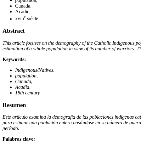
population,
Canada,
Acadie,
e
xviii
siècle
Abstract
This article focuses on the demography of the Catholic Indigenous 
estimation of
a whole population in view of its number of warriors. The
Keywords:
Indigenous/Natives
,
population
,
Canada
,
Acadia
,
18th century
Resumen
Este artículo examina la demografía de las poblaciones indígenas cat
para estimar una población entera basándose en su número de guerre
período.
Palabras clave: