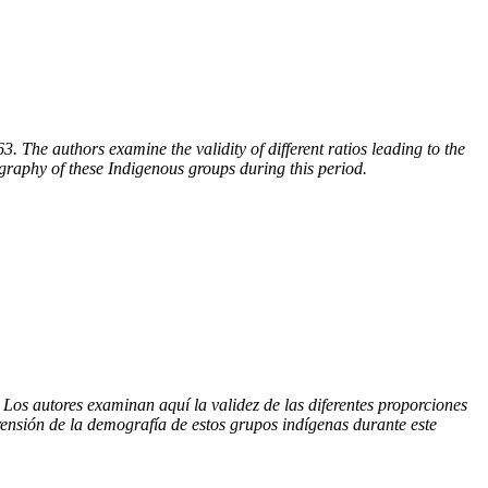
763.
The authors examine
the validity of different ratios
leading to the
raphy of these Indigenous groups during this period.
Los autores examinan aquí la validez de las diferentes proporciones
nsión de la demografía de estos grupos indígenas durante este