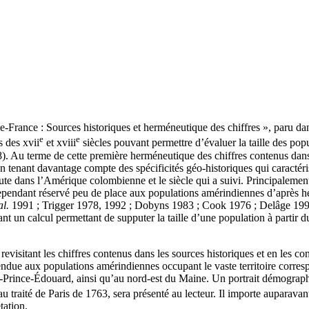
e-France : Sources historiques et herméneutique des chiffres », paru d
e
e
es des
xvii
et
xviii
siècles pouvant permettre d’évaluer la taille des p
). Au terme de cette première herméneutique des chiffres contenus dans 
tenant davantage compte des spécificités géo-historiques qui caractéri
te dans l’Amérique colombienne et le siècle qui a suivi. Principalement
cependant réservé peu de place aux populations amérindiennes d’après 
al.
1991 ; Trigger 1978, 1992 ; Dobyns 1983 ; Cook 1976 ; Delâge 1991 
nt un calcul permettant de supputer la taille d’une population à partir 
revisitant les chiffres contenus dans les sources historiques et en les 
étendue aux populations amérindiennes occupant le vaste territoire corr
Prince-Édouard, ainsi qu’au nord-est du Maine. Un portrait démographiq
au traité de Paris de 1763, sera présenté au lecteur. Il importe auparava
tation.