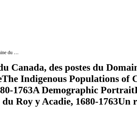
aine du …
du Canada, des postes du Domaine
e
The Indigenous Populations of C
680-1763
A Demographic Portrait
 du Roy y Acadie, 1680-1763
Un r