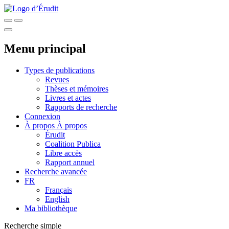
Menu principal
Types de publications
Revues
Thèses et mémoires
Livres et actes
Rapports de recherche
Connexion
À propos
À propos
Érudit
Coalition Publica
Libre accès
Rapport annuel
Recherche avancée
FR
Français
English
Ma bibliothèque
Recherche simple