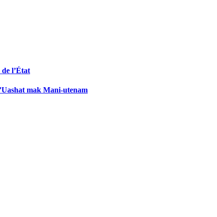
 de l’État
us d’Uashat mak Mani-utenam