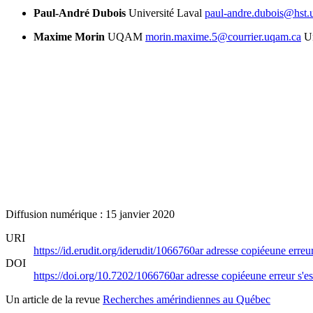
Paul-André Dubois
Université Laval
paul-andre.dubois@hst.u
Maxime Morin
UQAM
morin.maxime.5@courrier.uqam.ca
U
Diffusion numérique : 15 janvier 2020
URI
https://id.erudit.org/iderudit/1066760ar
adresse copiée
une erreur
DOI
https://doi.org/10.7202/1066760ar
adresse copiée
une erreur s'es
Un article de la revue
Recherches amérindiennes au Québec