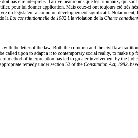
 ne doit pas être interprété. Il arrive néanmoins que les tribunaux, qui sont
tifier, pour lui donner application. Mais ceux-ci ont toujours été très hé
vre du législateur a connu un développement significatif. Notamment, l’i
 de la
Loi constitutionnelle de 1982
à la violation de la
Charte canadienne
s with the letter of the law. Both the common and the civil law traditions
called upon to adapt a it to contemporary social reality, to make up for
modern method of interpretation has led to greater involvement by the jud
 appropriate remedy under section 52 of the
Constitution Act
,
1982
, hav