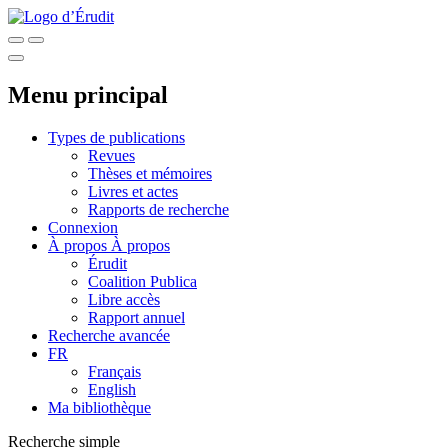
Menu principal
Types de publications
Revues
Thèses et mémoires
Livres et actes
Rapports de recherche
Connexion
À propos
À propos
Érudit
Coalition Publica
Libre accès
Rapport annuel
Recherche avancée
FR
Français
English
Ma bibliothèque
Recherche simple