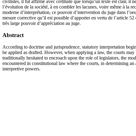
civilistes, il fut affirmé avec certitude que lorsqu’un texte est clair, il
l’évolution de la société, à en combler les lacunes, voire même à la rec
moderne d’interprétation, ce pouvoir d’intervention du juge dans l’oeu
mesure corrective qu’il est possible d’apporter en vertu de l’article 52
très large pouvoir d’appréciation au juge.
Abstract
According to doctrine and jurisprudence, statutory interpretation begin
be applied as drafted. However, when applying a law, the courts may be 
traditionally hesitated to encroach upon the role of legislators, the 
encountered in constitutional law where the courts, in determining an
interpretive powers.