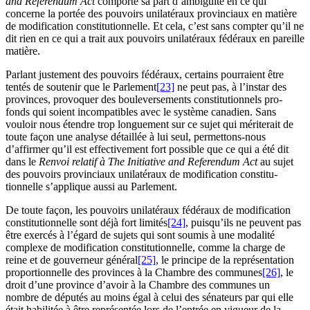
and Referendum Act
comporte sa part d’ambiguïté en ce qui
concerne la portée des pouvoirs unilatéraux provinciaux en matière
de modification constitutionnelle. Et cela, c’est sans compter qu’il ne
dit rien en ce qui a trait aux pouvoirs unilatéraux fédéraux en pareille
matière.
Parlant justement des pouvoirs fédéraux, certains pourraient être
tentés de soutenir que le Parlement
[23]
ne peut pas, à l’instar des
provinces, provoquer des bouleversements constitutionnels pro-
fonds qui soient incompatibles avec le système canadien. Sans
vouloir nous étendre trop longuement sur ce sujet qui mériterait de
toute façon une analyse détaillée à lui seul, permettons-nous
d’affirmer qu’il est effectivement fort possible que ce qui a été dit
dans le
Renvoi relatif à The Initiative and Referendum Act
au sujet
des pouvoirs provinciaux unilatéraux de modification constitu-
tionnelle s’applique aussi au Parlement.
De toute façon, les pouvoirs unilatéraux fédéraux de modification
constitutionnelle sont déjà fort limités
[24]
, puisqu’ils ne peuvent pas
être exercés à l’égard de sujets qui sont soumis à une modalité
complexe de modification constitutionnelle, comme la charge de
reine et de gouverneur général
[25]
, le principe de la représentation
proportionnelle des provinces à la Chambre des communes
[26]
, le
droit d’une province d’avoir à la Chambre des communes un
nombre de députés au moins égal à celui des sénateurs par qui elle
était habilitée à être représentée lors de l’entrée en vigueur de la