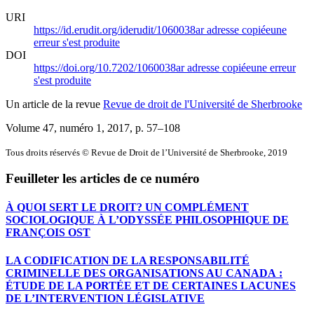
URI
https://id.erudit.org/iderudit/1060038ar
adresse copiée
une
erreur s'est produite
DOI
https://doi.org/10.7202/1060038ar
adresse copiée
une erreur
s'est produite
Un article de la revue
Revue de droit de l'Université de Sherbrooke
Volume 47, numéro 1, 2017
, p. 57–108
Tous droits réservés © Revue de Droit de l’Université de Sherbrooke, 2019
Feuilleter les articles de ce numéro
À QUOI SERT LE DROIT? UN COMPLÉMENT
SOCIOLOGIQUE À L’ODYSSÉE PHILOSOPHIQUE DE
FRANÇOIS OST
LA CODIFICATION DE LA RESPONSABILITÉ
CRIMINELLE DES ORGANISATIONS AU CANADA :
ÉTUDE DE LA PORTÉE ET DE CERTAINES LACUNES
DE L’INTERVENTION LÉGISLATIVE