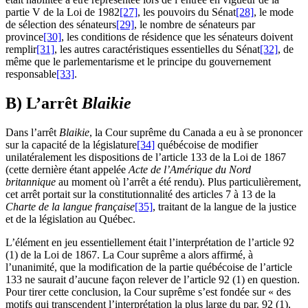
partie V de la Loi de 1982
[27]
, les pouvoirs du Sénat
[28]
, le mode
de sélection des sénateurs
[29]
, le nombre de sénateurs par
province
[30]
, les conditions de résidence que les sénateurs doivent
remplir
[31]
, les autres caractéristiques essentielles du Sénat
[32]
, de
même que le parlementarisme et le principe du gouvernement
responsable
[33]
.
B) L’arrêt
Blaikie
Dans l’arrêt
Blaikie
, la Cour suprême du Canada a eu à se prononcer
sur la capacité de la législature
[34]
québécoise de modifier
unilatéralement les dispositions de l’article 133 de la Loi de 1867
(cette dernière étant appelée
Acte de l’Amérique du Nord
britannique
au moment où l’arrêt a été rendu). Plus particulièrement,
cet arrêt portait sur la constitutionnalité des articles 7 à 13 de la
Charte de la langue française
[35]
, traitant de la langue de la justice
et de la législation au Québec.
L’élément en jeu essentiellement était l’interprétation de l’article 92
(1) de la Loi de 1867. La Cour suprême a alors affirmé, à
l’unanimité, que la modification de la partie québécoise de l’article
133 ne saurait d’aucune façon relever de l’article 92 (1) en question.
Pour tirer cette conclusion, la Cour suprême s’est fondée sur « des
motifs qui transcendent l’interprétation la plus large du par. 92 (1),