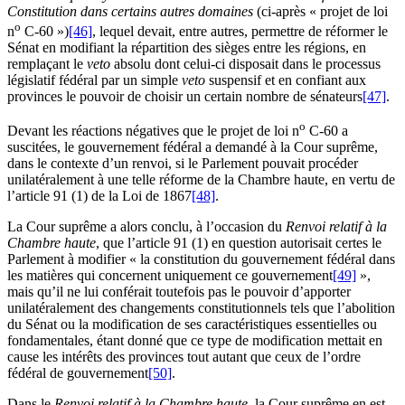
Constitution dans certains autres domaines
(ci-après « projet de loi
o
n
C-60 »)
[46]
, lequel devait, entre autres, permettre de réformer le
Sénat en modifiant la répartition des sièges entre les régions, en
remplaçant le
veto
absolu dont celui-ci disposait dans le processus
législatif fédéral par un simple
veto
suspensif et en confiant aux
provinces le pouvoir de choisir un certain nombre de sénateurs
[47]
.
o
Devant les réactions négatives que le projet de loi n
C-60 a
suscitées, le gouvernement fédéral a demandé à la Cour suprême,
dans le contexte d’un renvoi, si le Parlement pouvait procéder
unilatéralement à une telle réforme de la Chambre haute, en vertu de
l’article 91 (1) de la Loi de 1867
[48]
.
La Cour suprême a alors conclu, à l’occasion du
Renvoi relatif à la
Chambre haute
, que l’article 91 (1) en question autorisait certes le
Parlement à modifier « la constitution du gouvernement fédéral dans
les matières qui concernent uniquement ce gouvernement
[49]
»,
mais qu’il ne lui conférait toutefois pas le pouvoir d’apporter
unilatéralement des changements constitutionnels tels que l’abolition
du Sénat ou la modification de ses caractéristiques essentielles ou
fondamentales, étant donné que ce type de modification mettait en
cause les intérêts des provinces tout autant que ceux de l’ordre
fédéral de gouvernement
[50]
.
Dans le
Renvoi relatif à la Chambre haute
, la Cour suprême en est