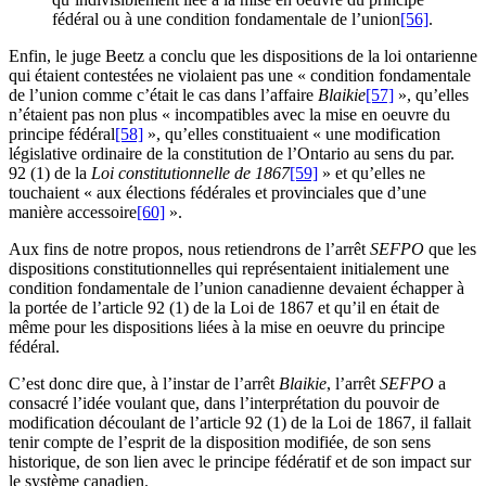
fédéral ou à une condition fondamentale de l’union
[56]
.
Enfin, le juge Beetz a conclu que les dispositions de la loi ontarienne
qui étaient contestées ne violaient pas une « condition fondamentale
de l’union comme c’était le cas dans l’affaire
Blaikie
[57]
», qu’elles
n’étaient pas non plus « incompatibles avec la mise en oeuvre du
principe fédéral
[58]
», qu’elles constituaient « une modification
législative ordinaire de la constitution de l’Ontario au sens du par.
92 (1) de la
Loi constitutionnelle de 1867
[59]
» et qu’elles ne
touchaient « aux élections fédérales et provinciales que d’une
manière accessoire
[60]
».
Aux fins de notre propos, nous retiendrons de l’arrêt
SEFPO
que les
dispositions constitutionnelles qui représentaient initialement une
condition fondamentale de l’union canadienne devaient échapper à
la portée de l’article 92 (1) de la Loi de 1867 et qu’il en était de
même pour les dispositions liées à la mise en oeuvre du principe
fédéral.
C’est donc dire que, à l’instar de l’arrêt
Blaikie
, l’arrêt
SEFPO
a
consacré l’idée voulant que, dans l’interprétation du pouvoir de
modification découlant de l’article 92 (1) de la Loi de 1867, il fallait
tenir compte de l’esprit de la disposition modifiée, de son sens
historique, de son lien avec le principe fédératif et de son impact sur
le système canadien.