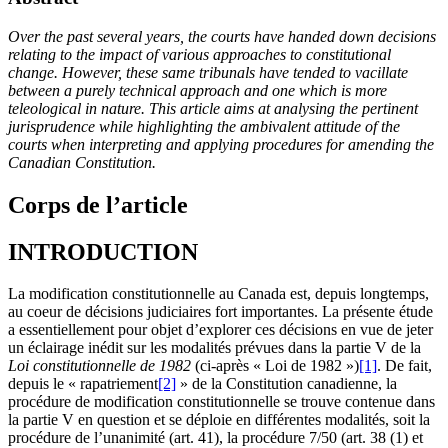
Over the past several years, the courts have handed down decisions
relating to the impact of various approaches to constitutional
change. However, these same tribunals have tended to vacillate
between a purely technical approach and one which is more
teleological in nature. This article aims at analysing the pertinent
jurisprudence while highlighting the ambivalent attitude of the
courts when interpreting and applying procedures for amending the
Canadian Constitution.
Corps de l’article
INTRODUCTION
La modification constitutionnelle au Canada est, depuis longtemps,
au coeur de décisions judiciaires fort importantes. La présente étude
a essentiellement pour objet d’explorer ces décisions en vue de jeter
un éclairage inédit sur les modalités prévues dans la partie V de la
Loi constitutionnelle de 1982
(ci-après « Loi de 1982 »)
[1]
. De fait,
depuis le « rapatriement
[2]
» de la Constitution canadienne, la
procédure de modification constitutionnelle se trouve contenue dans
la partie V en question et se déploie en différentes modalités, soit la
procédure de l’unanimité (art. 41), la procédure 7/50 (art. 38 (1) et