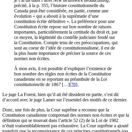
je l’ai dit dans l’arrêt
New Brunswick Broadcasting
,
précité, à la p. 355, l’histoire constitutionnelle du
Canada peut être considérée, en partie, comme une
évolution « qui a abouti à la suprématie d’une
constitution écrite définitive ». La préférence pour une
Constitution écrite repose sur bon nombre de raisons
importantes, particulièrement la certitude du droit et, par
ce moyen, la légitimité du contrôle judiciaire fondé sur
la Constitution. Compte tenu de ces préoccupations, qui
sont au coeur de l’idée de constitutionnalisme, il est de
la plus haute importance de préciser la source de ces
normes non écrites.
À mon avis, il est possible d’expliquer l’existence de
bon nombre des règles non écrites de la Constitution
canadienne en se reportant au préambule de la
Loi
constitutionnelle de 1867
[…]
[70]
.
Le juge La Forest, bien qu’il ait été dissident en partie, s’est dit
d’accord avec le juge Lamer sur l’essentiel des motifs de ce dernier.
Donc, une fois de plus, la Cour suprême a reconnu que la
Constitution canadienne comprenait des normes non écrites et que la
définition qui se trouvait dans l’article 52 (2) de la Loi de 1982
n’était vraisemblablement pas exhaustive. La Cour suprême a ajouté
toutefois que la reconnaissance de ces principes constitutionnels (ou