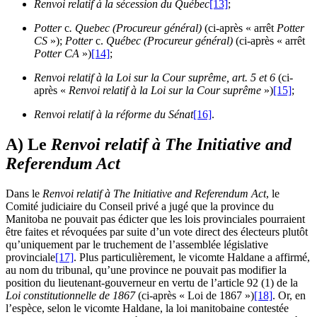
Renvoi relatif à la sécession du Québec
[13]
;
Potter
c
. Quebec (Procureur général)
(ci-après « arrêt
Potter
CS
»);
Potter
c.
Québec (Procureur général)
(ci-après « arrêt
Potter CA
»)
[14]
;
Renvoi relatif à la Loi sur la Cour suprême, art. 5 et 6
(ci-
après «
Renvoi relatif à la Loi sur la Cour suprême
»)
[15]
;
Renvoi relatif à la réforme du Sénat
[16]
.
A) Le
Renvoi relatif à The Initiative and
Referendum Act
Dans le
Renvoi relatif à
The Initiative and Referendum Act
, le
Comité judiciaire du Conseil privé a jugé que la province du
Manitoba ne pouvait pas édicter que les lois provinciales pourraient
être faites et révoquées par suite d’un vote direct des électeurs plutôt
qu’uniquement par le truchement de l’assemblée législative
provinciale
[17]
. Plus particulièrement, le vicomte Haldane a affirmé,
au nom du tribunal, qu’une province ne pouvait pas modifier la
position du lieutenant-gouverneur en vertu de l’article 92 (1) de la
Loi constitutionnelle de 1867
(ci-après « Loi de 1867 »)
[18]
. Or, en
l’espèce, selon le vicomte Haldane, la loi manitobaine contestée