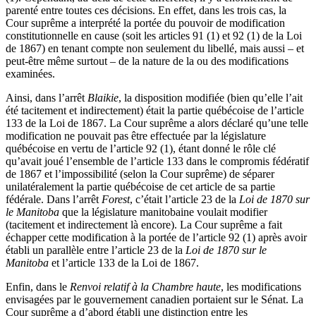
parenté entre toutes ces décisions. En effet, dans les trois cas, la
Cour suprême a interprété la portée du pouvoir de modification
constitutionnelle en cause (soit les articles 91 (1) et 92 (1) de la Loi
de 1867) en tenant compte non seulement du libellé, mais aussi – et
peut-être même surtout – de la nature de la ou des modifications
examinées.
Ainsi, dans l’arrêt
Blaikie
, la disposition modifiée (bien qu’elle l’ait
été tacitement et indirectement) était la partie québécoise de l’article
133 de la Loi de 1867. La Cour suprême a alors déclaré qu’une telle
modification ne pouvait pas être effectuée par la législature
québécoise en vertu de l’article 92 (1), étant donné le rôle clé
qu’avait joué l’ensemble de l’article 133 dans le compromis fédératif
de 1867 et l’impossibilité (selon la Cour suprême) de séparer
unilatéralement la partie québécoise de cet article de sa partie
fédérale. Dans l’arrêt
Forest
, c’était l’article 23 de la
Loi de 1870 sur
le Manitoba
que la législature manitobaine voulait modifier
(tacitement et indirectement là encore). La Cour suprême a fait
échapper cette modification à la portée de l’article 92 (1) après avoir
établi un parallèle entre l’article 23 de la
Loi de 1870 sur le
Manitoba
et l’article 133 de la Loi de 1867.
Enfin, dans le
Renvoi relatif à la Chambre haute
, les modifications
envisagées par le gouvernement canadien portaient sur le Sénat. La
Cour suprême a d’abord établi une distinction entre les