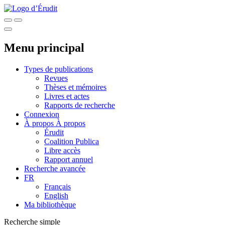
Menu principal
Types de publications
Revues
Thèses et mémoires
Livres et actes
Rapports de recherche
Connexion
À propos
À propos
Érudit
Coalition Publica
Libre accès
Rapport annuel
Recherche avancée
FR
Français
English
Ma bibliothèque
Recherche simple