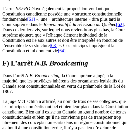
L’arrêt
SEFPO
étaye également la proposition voulant que la
Constitution canadienne possède une « structure constitutionnelle
fondamentale
[61]
», une « architecture interne » dira plus tard la
Cour suprême dans le
Renvoi relatif à la sécession du Québec
[62]
.
Dans ce dernier avis, sur lequel nous reviendrons plus bas, la Cour
suprême ajoutera que « [c]haque élément individuel de la
Constitution est lié aux autres et doit être interprété en fonction de
l’ensemble de sa structure
[63]
». Ces principes imprègnent la
Constitution et lui donnent vie
[64]
.
F) L’arrêt
N.B. Broadcasting
Dans l’arrêt
N.B. Broadcasting
, la Cour suprême a jugé, à la
majorité, que les privilèges inhérents des organismes législatifs du
Canada sont constitutionnalisés en vertu du préambule de la Loi de
1867.
La juge McLachlin a affirmé, au nom de trois de ses collègues, que
les principes non écrits ont bel et bien leur place dans la Constitution
canadienne. Bien qu’il existe au Canada un grand nombre de textes
constitutionnels et bien qu’il ne convienne pas de transposer trop
librement des concepts non écrits dans un régime constitutionnel qui
a abouti à une constitution écrite, il n’y a pas lieu d’exclure de