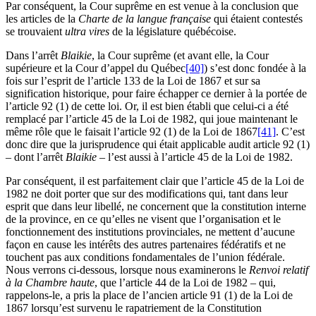
Par conséquent, la Cour suprême en est venue à la conclusion que
les articles de la
Charte de la langue française
qui étaient contestés
se trouvaient
ultra vires
de la législature québécoise.
Dans l’arrêt
Blaikie
, la Cour suprême (et avant elle, la Cour
supérieure et la Cour d’appel du Québec
[40]
) s’est donc fondée à la
fois sur l’esprit de l’article 133 de la Loi de 1867 et sur sa
signification historique, pour faire échapper ce dernier à la portée de
l’article 92 (1) de cette loi. Or, il est bien établi que celui-ci a été
remplacé par l’article 45 de la Loi de 1982, qui joue maintenant le
même rôle que le faisait l’article 92 (1) de la Loi de 1867
[41]
. C’est
donc dire que la jurisprudence qui était applicable audit article 92 (1)
– dont l’arrêt
Blaikie
– l’est aussi à l’article 45 de la Loi de 1982.
Par conséquent, il est parfaitement clair que l’article 45 de la Loi de
1982 ne doit porter que sur des modifications qui, tant dans leur
esprit que dans leur libellé, ne concernent que la constitution interne
de la province, en ce qu’elles ne visent que l’organisation et le
fonctionnement des institutions provinciales, ne mettent d’aucune
façon en cause les intérêts des autres partenaires fédératifs et ne
touchent pas aux conditions fondamentales de l’union fédérale.
Nous verrons ci-dessous, lorsque nous examinerons le
Renvoi relatif
à la Chambre haute
, que l’article 44 de la Loi de 1982 – qui,
rappelons-le, a pris la place de l’ancien article 91 (1) de la Loi de
1867 lorsqu’est survenu le rapatriement de la Constitution