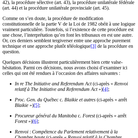
42), la procédure sélective (art. 43), la procédure unilatérale fédérale
(art. 44) et la procédure unilatérale provinciale (art. 45).
Comme on s’en doute, la procédure de modification
constitutionnelle de la partie V de la Loi de 1982 obéit à une logique
vraiment particulière. Toutefois, si l’existence de cette procédure est
une chose, l’interprétation qu’en font les tribunaux en est une autre.
Or, ces derniers semblent tergiverser entre une approche purement
technique et une approche plutôt téléologique
[3]
de la procédure en
question.
Quelques décisions illustrent particulièrement bien cette valse-
hésitation. Parmi ces décisions, nous avons choisi d’examiner ici
celles qui ont été rendues à l’occasion des affaires suivantes :
In re The Initiative and Referendum Act
(ci-après «
Renvoi
relatif à The Initiative and Referendum Act
»)
[4]
;
Proc. Gen. du Québec
c.
Blaikie et autres
(ci-après « arrêt
Blaikie
»)
[5]
;
Procureur général du Manitoba
c.
Forest
(ci-après « arrêt
Forest
»)
[6]
;
Renvoi
:
Compétence du Parlement relativement à la
Chambre haute
(ci-après «
Renvoi relatif à la Chambre