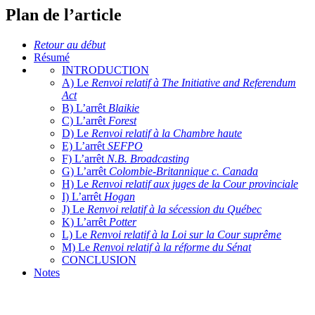
Plan de l’article
Retour au début
Résumé
INTRODUCTION
A) Le
Renvoi relatif à The Initiative and Referendum
Act
B) L’arrêt
Blaikie
C) L’arrêt
Forest
D) Le
Renvoi relatif à la Chambre haute
E) L’arrêt
SEFPO
F) L’arrêt
N.B. Broadcasting
G) L’arrêt
Colombie-Britannique c. Canada
H) Le
Renvoi relatif aux juges de la Cour provinciale
I) L’arrêt
Hogan
J) Le
Renvoi relatif à la sécession du Québec
K) L’arrêt
Potter
L) Le
Renvoi relatif à la Loi sur la Cour suprême
M) Le
Renvoi relatif à la réforme du Sénat
CONCLUSION
Notes