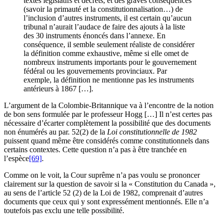
textes législatifs et décrets, et des graves conséquences
(savoir la primauté et la constitutionnalisation…) de
l’inclusion d’autres instruments, il est certain qu’aucun
tribunal n’aurait l’audace de faire des ajouts à la liste
des 30 instruments énoncés dans l’annexe. En
conséquence, il semble seulement réaliste de considérer
la définition comme exhaustive, même si elle omet de
nombreux instruments importants pour le gouvernement
fédéral ou les gouvernements provinciaux. Par
exemple, la définition ne mentionne pas les instruments
antérieurs à 1867 […].
L’argument de la Colombie-Britannique va à l’encontre de la notion
de bon sens formulée par le professeur Hogg […] Il n’est certes pas
nécessaire d’écarter complètement la possibilité que des documents
non énumérés au par. 52(2) de la
Loi constitutionnelle de 1982
puissent quand même être considérés comme constitutionnels dans
certains contextes. Cette question n’a pas à être tranchée en
l’espèce
[69]
.
Comme on le voit, la Cour suprême n’a pas voulu se prononcer
clairement sur la question de savoir si la « Constitution du Canada »,
au sens de l’article 52 (2) de la Loi de 1982, comprenait d’autres
documents que ceux qui y sont expressément mentionnés. Elle n’a
toutefois pas exclu une telle possibilité.