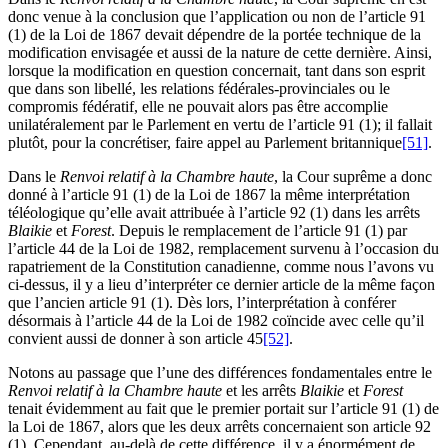
donc venue à la conclusion que l’application ou non de l’article 91
(1) de la Loi de 1867 devait dépendre de la portée technique de la
modification envisagée et aussi de la nature de cette dernière. Ainsi,
lorsque la modification en question concernait, tant dans son esprit
que dans son libellé, les relations fédérales-provinciales ou le
compromis fédératif, elle ne pouvait alors pas être accomplie
unilatéralement par le Parlement en vertu de l’article 91 (1); il fallait
plutôt, pour la concrétiser, faire appel au Parlement britannique
[51]
.
Dans le
Renvoi relatif à la Chambre haute
, la Cour suprême a donc
donné à l’article 91 (1) de la Loi de 1867 la même interprétation
téléologique qu’elle avait attribuée à l’article 92 (1) dans les arrêts
Blaikie
et
Forest
. Depuis le remplacement de l’article 91 (1) par
l’article 44 de la Loi de 1982, remplacement survenu à l’occasion du
rapatriement de la Constitution canadienne, comme nous l’avons vu
ci-dessus, il y a lieu d’interpréter ce dernier article de la même façon
que l’ancien article 91 (1). Dès lors, l’interprétation à conférer
désormais à l’article 44 de la Loi de 1982 coïncide avec celle qu’il
convient aussi de donner à son article 45
[52]
.
Notons au passage que l’une des différences fondamentales entre le
Renvoi relatif à la Chambre haute
et les arrêts
Blaikie
et
Forest
tenait évidemment au fait que le premier portait sur l’article 91 (1) de
la Loi de 1867, alors que les deux arrêts concernaient son article 92
(1). Cependant, au-delà de cette différence, il y a énormément de