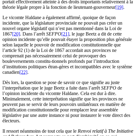
portait effectivement atteinte à des droits importants relativement à la
théorie légale propre à la fonction de lieutenant-gouverneur
[19]
.
Le vicomte Haldane a également affirmé, quoique de façon
incidente, que la législature provinciale ne pouvait pas créer un
nouvel organe législatif qui n’est pas mentionné dans la Loi de
1867
[20]
. Dans l’arrêt
SEFPO
[21]
, le juge Beetz a dit de cette
opinion incidente qu’elle pouvait étayer la proposition plus générale
selon laquelle le pouvoir de modification constitutionnelle que
l’article 92 (1) de la Loi de 1867 accordait aux provinces ne
comprenait pas nécessairement celui de provoquer des
bouleversements constitu-tionnels profonds par l’introduction
d’institutions politiques étran-gères et incompatibles avec le système
canadien
[22]
.
Dès lors, la question se pose de savoir ce que signifie au juste
l’interprétation que le juge Beetz a faite dans l’arrêt
SEFPO
de
l’opinion incidente du vicomte Haldane. Cela est dur à dire.
Minimalement, cette interprétation signifie que les provinces ne
peuvent pas se servir de leurs pouvoirs unilatéraux en matière de
modification constitutionnelle pour remplacer leur assemblée
législative par une autre instance ni pour instaurer le vote direct des
électeurs.
Il ressort néanmoins de tout cela que le
Renvoi relatif à The Initiative