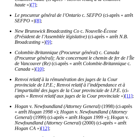
haute
»)
[7]
;
Le procureur général de l’Ontario
c.
SEFPO
(ci-après « arrêt
SEFPO
»)
[8]
;
New Brunswick Broadcasting Co
c.
Nouvelle-Écosse
(Président de l’Assemblée législative)
(ci-après « arrêt
N.B.
Broadcasting
»)
[9]
;
Colombie-Britannique (Procureur général)
c.
Canada
(Procureur général); Acte concernant le chemin de fer de l’Île
de Vancouver (Re)
(ci-après « arrêt
Colombie-Britannique
c
.
Canada
»)
[10]
;
Renvoi relatif à la rémunération des juges de la Cour
provinciale de I.P.E.; Renvoi relatif à l’indépendance et à
l’impartialité des juges de la Cour provinciale de I.P.E.
(ci-
après «
Renvoi relatif aux juges de la Cour provinciale
»)
[11]
;
Hogan
v.
Newfoundland (Attorney General)
(1998) (ci-après
« arrêt
Hogan 1998
»);
Hogan
v.
Newfoundland (Attorney
General)
(1999) (ci-après « arrêt
Hogan 1999
»);
Hogan
v.
Newfoundland (Attorney General)
(2000) (ci-après « arrêt
Hogan CA
»)
[12]
;