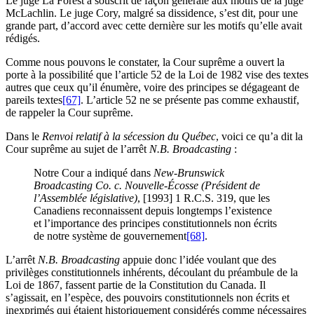
Le juge La Forest a souscrit de façon générale aux motifs de la juge
McLachlin. Le juge Cory, malgré sa dissidence, s’est dit, pour une
grande part, d’accord avec cette dernière sur les motifs qu’elle avait
rédigés.
Comme nous pouvons le constater, la Cour suprême a ouvert la
porte à la possibilité que l’article 52 de la Loi de 1982 vise des textes
autres que ceux qu’il énumère, voire des principes se dégageant de
pareils textes
[67]
. L’article 52 ne se présente pas comme exhaustif,
de rappeler la Cour suprême.
Dans le
Renvoi relatif à la sécession du Québec
, voici ce qu’a dit la
Cour suprême au sujet de l’arrêt
N.B. Broadcasting
:
Notre Cour a indiqué dans
New-Brunswick
Broadcasting Co. c. Nouvelle-Écosse (Président de
l’Assemblée législative)
, [1993] 1 R.C.S. 319, que les
Canadiens reconnaissent depuis longtemps l’existence
et l’importance des principes constitutionnels non écrits
de notre système de gouvernement
[68]
.
L’arrêt
N.B. Broadcasting
appuie donc l’idée voulant que des
privilèges constitutionnels inhérents, découlant du préambule de la
Loi de 1867, fassent partie de la Constitution du Canada. Il
s’agissait, en l’espèce, des pouvoirs constitutionnels non écrits et
inexprimés qui étaient historiquement considérés comme nécessaires