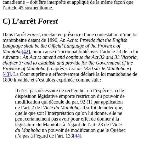
canadienne – doit être interprété et appliqué de la même façon que
l’article 45 susmentionné.
C) L’arrêt
Forest
Dans l’arrêt
Forest
, on était en présence d’une contestation d’une loi
manitobaine datant de 1890,
An Act to Provide that the English
Language shall be the Official Language of the Province of
Manitoba
[42]
, pour cause d’incompatibilité avec l’article 23 de la loi
suivante :
An Act to amend and continue the Act 32 and 33 Victoria,
chapter 3; and to establish and provide for the Government of the
Province of Manitoba
(ci-après «
Loi de 1870 sur le Manitoba
»)
[43]
. La Cour suprême a effectivement déclaré la loi manitobaine de
1890 invalide et s’est alors exprimée comme suit :
Il n’est pas nécessaire de rechercher en l’espèce si cette
disposition législative emporte restriction du pouvoir de
modification qui découle du par. 92 (1) par application
de l’art. 2 de l’
Acte du Manitoba
. Il suffit de noter que,
quelle que soit l’interprétation qu’on lui donne, elle ne
peut certainement pas avoir pour effet de donner à la
législature du Manitoba à l’égard de l’art. 23 de l’
Acte
du Manitoba
un pouvoir de modification que le Québec
n’a pas à l’égard de l’art. 133
[44]
.