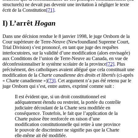
structurels) ne devait pas devenir une invitation à négliger le texte
écrit de la Constitution
[71]
.
I) L’arrêt
Hogan
Dans une décision rendue le 8 janvier 1998, le juge Orsborn de la
Cour supérieure de Terre-Neuve (Newfoundland Supreme Court,
Trial Division) s’est prononcé, en tant que juge des requêtes
interlocutoires, sur la validité d’une modification (alors envisagée)
aux Conditions de l’union de Terre-Neuve au Canada, en vue de
déconfessionnaliser le système scolaire de la province
[72]
. Plus
précisément, des catholiques avaient allégué que cela constituait une
modification de la
Charte canadienne des droits et libertés
(ci-après
« Charte canadienne »)
[73]
. Cet argument n’a pas été retenu par le
juge Orsborn qui s’est, entre autres, exprimé comme suit :
Il est évident que, si un droit constitutionnel est
adéquatement étendu ou restreint, la portée du contrôle
judiciaire découlant de la Charte sera modifiée en
conséquence. Toutefois, le fait que l’application de la
Charte puisse être renforcée en raison d’une
modification constitutionnelle qui retire à une province
le pouvoir de discriminer ne signifie pas que la Charte
elle-même ait été modifiée.