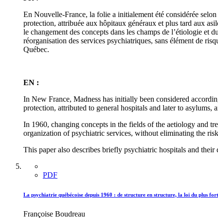
En Nouvelle-France, la folie a initialement été considérée selon l
protection, attribuée aux hôpitaux généraux et plus tard aux asil
le changement des concepts dans les champs de l’étiologie et du 
réorganisation des services psychiatriques, sans élément de ris
Québec.
EN :
In New France, Madness has initially been considered according 
protection, attributed to general hospitals and later to asylums
In 1960, changing concepts in the fields of the aetiology and tr
organization of psychiatric services, without eliminating the risk
This paper also describes briefly psychiatric hospitals and their
PDF
La psychiatrie québécoise depuis 1960 : de structure en structure, la loi du plus fort
Françoise Boudreau