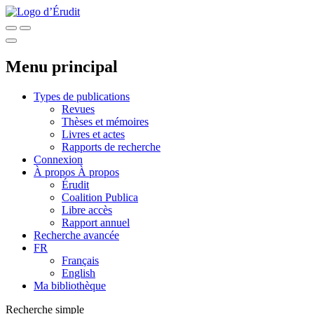
Menu principal
Types de publications
Revues
Thèses et mémoires
Livres et actes
Rapports de recherche
Connexion
À propos
À propos
Érudit
Coalition Publica
Libre accès
Rapport annuel
Recherche avancée
FR
Français
English
Ma bibliothèque
Recherche simple