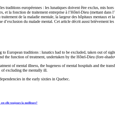
es traditions européennes : les lunatiques doivent être exclus, mis hors de
es, et la fonction de traitement entreprise à l’Hôtel-Dieu (mettant dans 
traitement de la maladie mentale, la largeur des hôpitaux mentaux et la 
que d’exclusion du malade mental. Cet article décrit aussi brièvement l
to European traditions : lunatics had to be excluded, taken out of sig
, and the function of treatment, undertaken by the Hôtel-Dieu (fore-shado
eatment of mental illness, the hugeness of mental hospitals and the tran
 of excluding the mentally ill.
 dependencies in the early sixties in Quebec.
 est-elle toujours la meilleure?