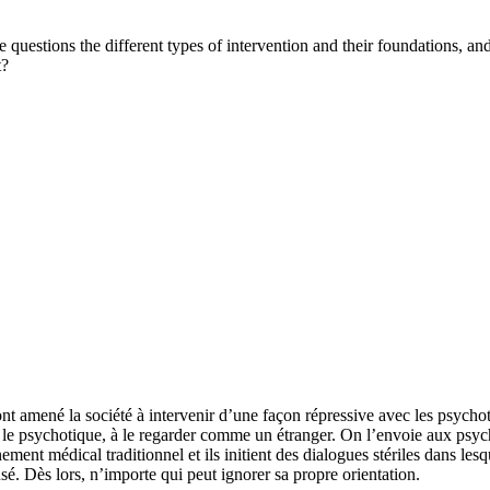
e questions the different types of intervention and their foundations, an
t?
nt amené la société à intervenir d’une façon répressive avec les psycho
re le psychotique, à le regarder comme un étranger. On l’envoie aux psyc
ment médical traditionnel et ils initient des dialogues stériles dans lesque
é. Dès lors, n’importe qui peut ignorer sa propre orientation.