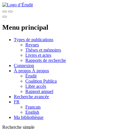
Menu principal
Types de publications
Revues
Thèses et mémoires
Livres et actes
Rapports de recherche
Connexion
À propos
À propos
Érudit
Coalition Publica
Libre accès
Rapport annuel
Recherche avancée
FR
Français
English
Ma bibliothèque
Recherche simple