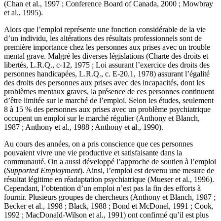
(Chan et al., 1997 ; Conference Board of Canada, 2000 ; Mowbray
et al., 1995).
Alors que l’emploi représente une fonction considérable de la vie
d’un individu, les altérations des résultats professionnels sont de
première importance chez les personnes aux prises avec un trouble
mental grave. Malgré les diverses législations (Charte des droits et
libertés, L.R.Q., c-12, 1975 ; Loi assurant l’exercice des droits des
personnes handicapées, L.R.Q., c. E-20.1, 1978) assurant l’égalité
des droits des personnes aux prises avec des incapacités, dont les
problèmes mentaux graves, la présence de ces personnes continuent
d’être limitée sur le marché de l’emploi. Selon les études, seulement
8 à 15 % des personnes aux prises avec un problème psychiatrique
occupent un emploi sur le marché régulier (Anthony et Blanch,
1987 ; Anthony et al., 1988 ; Anthony et al., 1990).
Au cours des années, on a pris conscience que ces personnes
pouvaient vivre une vie productive et satisfaisante dans la
communauté. On a aussi développé l’approche de soutien à l’emploi
(
Supported Employment
). Ainsi, l’emploi est devenu une mesure de
résultat légitime en réadaptation psychiatrique (Mueser et al., 1996).
Cependant, l’obtention d’un emploi n’est pas la fin des efforts à
fournir. Plusieurs groupes de chercheurs (Anthony et Blanch, 1987 ;
Becker et al., 1998 ; Black, 1988 ; Bond et McDonel, 1991 ; Cook,
1992 ; MacDonald-Wilson et al., 1991) ont confirmé qu’il est plus