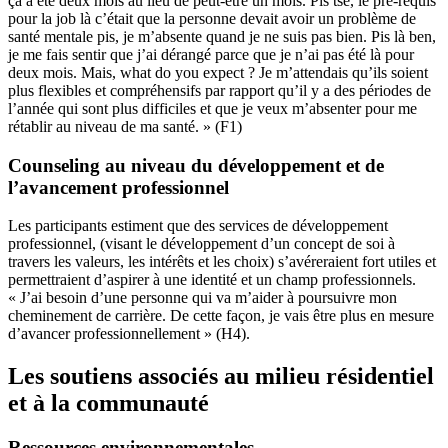
ça a été deux mois au lieu de peut-être un mois. Pis tsé, le pré-requis
pour la job là c’était que la personne devait avoir un problème de
santé mentale pis, je m’absente quand je ne suis pas bien. Pis là ben,
je me fais sentir que j’ai dérangé parce que je n’ai pas été là pour
deux mois. Mais, what do you expect ? Je m’attendais qu’ils soient
plus flexibles et compréhensifs par rapport qu’il y a des périodes de
l’année qui sont plus difficiles et que je veux m’absenter pour me
rétablir au niveau de ma santé. » (F1)
Counseling au niveau du développement et de
l’avancement professionnel
Les participants estiment que des services de développement
professionnel, (visant le développement d’un concept de soi à
travers les valeurs, les intérêts et les choix) s’avéreraient fort utiles et
permettraient d’aspirer à une identité et un champ professionnels.
« J’ai besoin d’une personne qui va m’aider à poursuivre mon
cheminement de carrière. De cette façon, je vais être plus en mesure
d’avancer professionnellement » (H4).
Les soutiens associés au milieu résidentiel
et à la communauté
Ressources environnementales