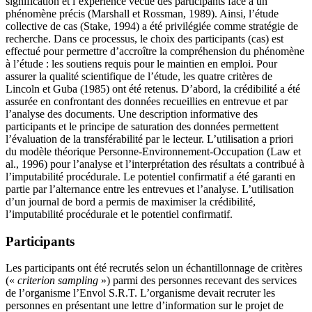
signification et l’expérience vécue des participants face à un
phénomène précis (Marshall et Rossman, 1989). Ainsi, l’étude
collective de cas (Stake, 1994) a été privilégiée comme stratégie de
recherche. Dans ce processus, le choix des participants (cas) est
effectué pour permettre d’accroître la compréhension du phénomène
à l’étude : les soutiens requis pour le maintien en emploi. Pour
assurer la qualité scientifique de l’étude, les quatre critères de
Lincoln et Guba (1985) ont été retenus. D’abord, la crédibilité a été
assurée en confrontant des données recueillies en entrevue et par
l’analyse des documents. Une description informative des
participants et le principe de saturation des données permettent
l’évaluation de la transférabilité par le lecteur. L’utilisation a priori
du modèle théorique Personne-Environnement-Occupation (Law et
al., 1996) pour l’analyse et l’interprétation des résultats a contribué à
l’imputabilité procédurale. Le potentiel confirmatif a été garanti en
partie par l’alternance entre les entrevues et l’analyse. L’utilisation
d’un journal de bord a permis de maximiser la crédibilité,
l’imputabilité procédurale et le potentiel confirmatif.
Participants
Les participants ont été recrutés selon un échantillonnage de critères
(«
criterion sampling
») parmi des personnes recevant des services
de l’organisme l’Envol S.R.T. L’organisme devait recruter les
personnes en présentant une lettre d’information sur le projet de