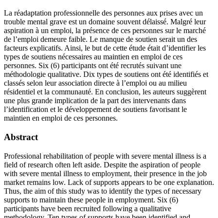
La réadaptation professionnelle des personnes aux prises avec un
trouble mental grave est un domaine souvent délaissé. Malgré leur
aspiration à un emploi, la présence de ces personnes sur le marché
de l’emploi demeure faible. Le manque de soutien serait un des
facteurs explicatifs. Ainsi, le but de cette étude était d’identifier les
types de soutiens nécessaires au maintien en emploi de ces
personnes. Six (6) participants ont été recrutés suivant une
méthodologie qualitative. Dix types de soutiens ont été identifiés et
classés selon leur association directe à l’emploi ou au milieu
résidentiel et la communauté. En conclusion, les auteurs suggèrent
une plus grande implication de la part des intervenants dans
l’identification et le développement de soutiens favorisant le
maintien en emploi de ces personnes.
Abstract
Professional rehabilitation of people with severe mental illness is a
field of research often left aside. Despite the aspiration of people
with severe mental illness to employment, their presence in the job
market remains low. Lack of supports appears to be one explanation.
Thus, the aim of this study was to identify the types of necessary
supports to maintain these people in employment. Six (6)
participants have been recruited following a qualitative
methodology. Ten types of supports have been identified and