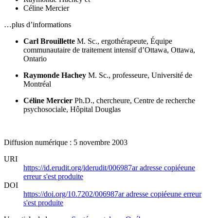
Céline Mercier
…plus d’informations
Carl Brouillette
M. Sc., ergothérapeute, Équipe
communautaire de traitement intensif d’Ottawa, Ottawa,
Ontario
Raymonde Hachey
M. Sc., professeure, Université de
Montréal
Céline Mercier
Ph.D., chercheure, Centre de recherche
psychosociale, Hôpital Douglas
Diffusion numérique : 5 novembre 2003
URI
https://id.erudit.org/iderudit/006987ar
adresse copiée
une
erreur s'est produite
DOI
https://doi.org/10.7202/006987ar
adresse copiée
une erreur
s'est produite