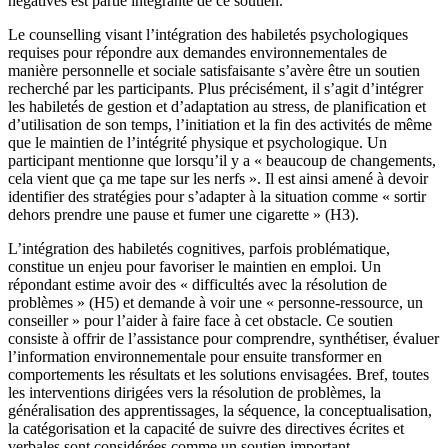
négatives est partie intégrante de ce soutien.
Le counselling visant l’intégration des habiletés psychologiques
requises pour répondre aux demandes environnementales de
manière personnelle et sociale satisfaisante s’avère être un soutien
recherché par les participants. Plus précisément, il s’agit d’intégrer
les habiletés de gestion et d’adaptation au stress, de planification et
d’utilisation de son temps, l’initiation et la fin des activités de même
que le maintien de l’intégrité physique et psychologique. Un
participant mentionne que lorsqu’il y a « beaucoup de changements,
cela vient que ça me tape sur les nerfs ». Il est ainsi amené à devoir
identifier des stratégies pour s’adapter à la situation comme « sortir
dehors prendre une pause et fumer une cigarette » (H3).
L’intégration des habiletés cognitives, parfois problématique,
constitue un enjeu pour favoriser le maintien en emploi. Un
répondant estime avoir des « difficultés avec la résolution de
problèmes » (H5) et demande à voir une « personne-ressource, un
conseiller » pour l’aider à faire face à cet obstacle. Ce soutien
consiste à offrir de l’assistance pour comprendre, synthétiser, évaluer
l’information environnementale pour ensuite transformer en
comportements les résultats et les solutions envisagées. Bref, toutes
les interventions dirigées vers la résolution de problèmes, la
généralisation des apprentissages, la séquence, la conceptualisation,
la catégorisation et la capacité de suivre des directives écrites et
verbales sont considérées comme un soutien important.