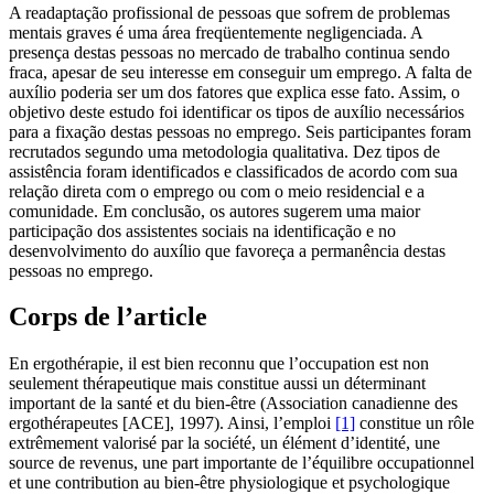
A readaptação profissional de pessoas que sofrem de problemas
mentais graves é uma área freqüentemente negligenciada. A
presença destas pessoas no mercado de trabalho continua sendo
fraca, apesar de seu interesse em conseguir um emprego. A falta de
auxílio poderia ser um dos fatores que explica esse fato. Assim, o
objetivo deste estudo foi identificar os tipos de auxílio necessários
para a fixação destas pessoas no emprego. Seis participantes foram
recrutados segundo uma metodologia qualitativa. Dez tipos de
assistência foram identificados e classificados de acordo com sua
relação direta com o emprego ou com o meio residencial e a
comunidade. Em conclusão, os autores sugerem uma maior
participação dos assistentes sociais na identificação e no
desenvolvimento do auxílio que favoreça a permanência destas
pessoas no emprego.
Corps de l’article
En ergothérapie, il est bien reconnu que l’occupation est non
seulement thérapeutique mais constitue aussi un déterminant
important de la santé et du bien-être (Association canadienne des
ergothérapeutes [ACE], 1997). Ainsi, l’emploi
[1]
constitue un rôle
extrêmement valorisé par la société, un élément d’identité, une
source de revenus, une part importante de l’équilibre occupationnel
et une contribution au bien-être physiologique et psychologique