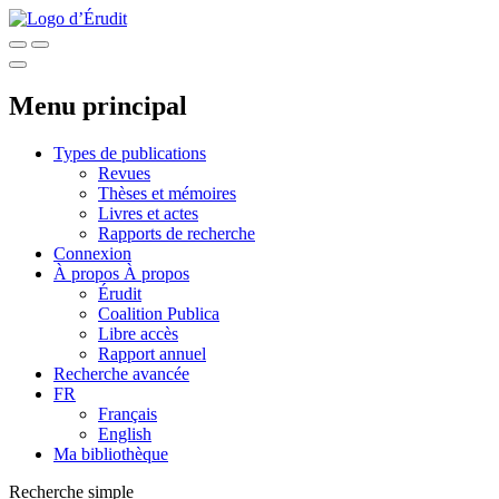
Menu principal
Types de publications
Revues
Thèses et mémoires
Livres et actes
Rapports de recherche
Connexion
À propos
À propos
Érudit
Coalition Publica
Libre accès
Rapport annuel
Recherche avancée
FR
Français
English
Ma bibliothèque
Recherche simple