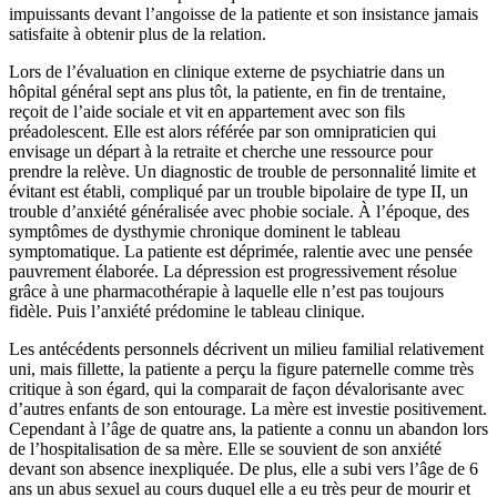
impuissants devant l’angoisse de la patiente et son insistance jamais
satisfaite à obtenir plus de la relation.
Lors de l’évaluation en clinique externe de psychiatrie dans un
hôpital général sept ans plus tôt, la patiente, en fin de trentaine,
reçoit de l’aide sociale et vit en appartement avec son fils
préadolescent. Elle est alors référée par son omnipraticien qui
envisage un départ à la retraite et cherche une ressource pour
prendre la relève. Un diagnostic de trouble de personnalité limite et
évitant est établi, compliqué par un trouble bipolaire de type II, un
trouble d’anxiété généralisée avec phobie sociale. À l’époque, des
symptômes de dysthymie chronique dominent le tableau
symptomatique. La patiente est déprimée, ralentie avec une pensée
pauvrement élaborée. La dépression est progressivement résolue
grâce à une pharmacothérapie à laquelle elle n’est pas toujours
fidèle. Puis l’anxiété prédomine le tableau clinique.
Les antécédents personnels décrivent un milieu familial relativement
uni, mais fillette, la patiente a perçu la figure paternelle comme très
critique à son égard, qui la comparait de façon dévalorisante avec
d’autres enfants de son entourage. La mère est investie positivement.
Cependant à l’âge de quatre ans, la patiente a connu un abandon lors
de l’hospitalisation de sa mère. Elle se souvient de son anxiété
devant son absence inexpliquée. De plus, elle a subi vers l’âge de 6
ans un abus sexuel au cours duquel elle a eu très peur de mourir et