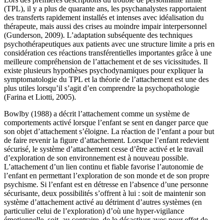
(TPL), il y a plus de quarante ans, les psychanalystes rapportaient
des transferts rapidement installés et intenses avec idéalisation du
thérapeute, mais aussi des crises au moindre impair interpersonnel
(Gunderson, 2009). L’adaptation subséquente des techniques
psychothérapeutiques aux patients avec une structure limite a pris en
considération ces réactions transférentielles importantes grâce à une
meilleure compréhension de l’attachement et de ses vicissitudes. Il
existe plusieurs hypothèses psychodynamiques pour expliquer la
symptomatologie du TPL et la théorie de l’attachement est une des
plus utiles lorsqu’il s’agit d’en comprendre la psychopathologie
(Farina et Liotti, 2005).
Bowlby (1988) a décrit l’attachement comme un système de
comportements activé lorsque l’enfant se sent en danger parce que
son objet d’attachement s’éloigne. La réaction de l’enfant a pour but
de faire revenir la figure d’attachement. Lorsque l’enfant redevient
sécurisé, le système d’attachement cesse d’être activé et le travail
d’exploration de son environnement est à nouveau possible.
L’attachement d’un lien continu et fiable favorise l’autonomie de
l’enfant en permettant l’exploration de son monde et de son propre
psychisme. Si l’enfant est en détresse en l’absence d’une personne
sécurisante, deux possibilités s’offrent à lui : soit de maintenir son
système d’attachement activé au détriment d’autres systèmes (en
particulier celui de l’exploration) d’où une hyper-vigilance
émotionnelle, soit, au contraire, de le désactiver avec pour effet de