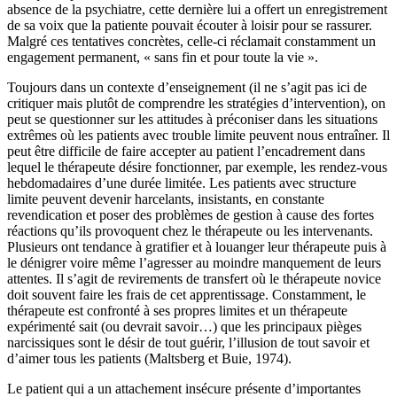
absence de la psychiatre, cette dernière lui a offert un enregistrement
de sa voix que la patiente pouvait écouter à loisir pour se rassurer.
Malgré ces tentatives concrètes, celle-ci réclamait constamment un
engagement permanent, « sans fin et pour toute la vie ».
Toujours dans un contexte d’enseignement (il ne s’agit pas ici de
critiquer mais plutôt de comprendre les stratégies d’intervention), on
peut se questionner sur les attitudes à préconiser dans les situations
extrêmes où les patients avec trouble limite peuvent nous entraîner. Il
peut être difficile de faire accepter au patient l’encadrement dans
lequel le thérapeute désire fonctionner, par exemple, les rendez-vous
hebdomadaires d’une durée limitée. Les patients avec structure
limite peuvent devenir harcelants, insistants, en constante
revendication et poser des problèmes de gestion à cause des fortes
réactions qu’ils provoquent chez le thérapeute ou les intervenants.
Plusieurs ont tendance à gratifier et à louanger leur thérapeute puis à
le dénigrer voire même l’agresser au moindre manquement de leurs
attentes. Il s’agit de revirements de transfert où le thérapeute novice
doit souvent faire les frais de cet apprentissage. Constamment, le
thérapeute est confronté à ses propres limites et un thérapeute
expérimenté sait (ou devrait savoir…) que les principaux pièges
narcissiques sont le désir de tout guérir, l’illusion de tout savoir et
d’aimer tous les patients (Maltsberg et Buie, 1974).
Le patient qui a un attachement insécure présente d’importantes