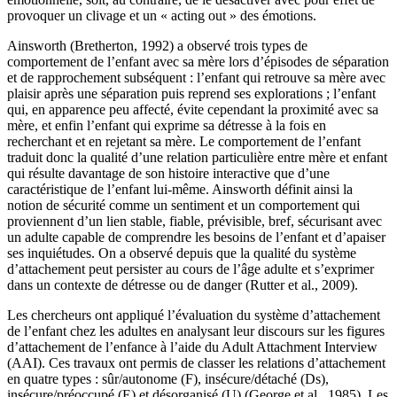
provoquer un clivage et un « acting out » des émotions.
Ainsworth (Bretherton, 1992) a observé trois types de
comportement de l’enfant avec sa mère lors d’épisodes de séparation
et de rapprochement subséquent : l’enfant qui retrouve sa mère avec
plaisir après une séparation puis reprend ses explorations ; l’enfant
qui, en apparence peu affecté, évite cependant la proximité avec sa
mère, et enfin l’enfant qui exprime sa détresse à la fois en
recherchant et en rejetant sa mère. Le comportement de l’enfant
traduit donc la qualité d’une relation particulière entre mère et enfant
qui résulte davantage de son histoire interactive que d’une
caractéristique de l’enfant lui-même. Ainsworth définit ainsi la
notion de sécurité comme un sentiment et un comportement qui
proviennent d’un lien stable, fiable, prévisible, bref, sécurisant avec
un adulte capable de comprendre les besoins de l’enfant et d’apaiser
ses inquiétudes. On a observé depuis que la qualité du système
d’attachement peut persister au cours de l’âge adulte et s’exprimer
dans un contexte de détresse ou de danger (Rutter et al., 2009).
Les chercheurs ont appliqué l’évaluation du système d’attachement
de l’enfant chez les adultes en analysant leur discours sur les figures
d’attachement de l’enfance à l’aide du Adult Attachment Interview
(AAI). Ces travaux ont permis de classer les relations d’attachement
en quatre types : sûr/autonome (F), insécure/détaché (Ds),
insécure/préoccupé (E) et désorganisé (U) (George et al., 1985). Les