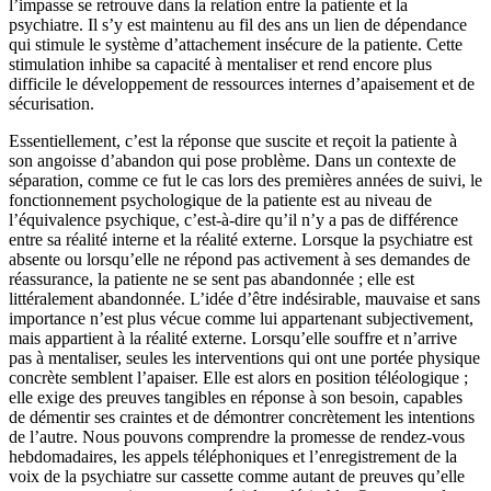
l’impasse se retrouve dans la relation entre la patiente et la
psychiatre. Il s’y est maintenu au fil des ans un lien de dépendance
qui stimule le système d’attachement insécure de la patiente. Cette
stimulation inhibe sa capacité à mentaliser et rend encore plus
difficile le développement de ressources internes d’apaisement et de
sécurisation.
Essentiellement, c’est la réponse que suscite et reçoit la patiente à
son angoisse d’abandon qui pose problème. Dans un contexte de
séparation, comme ce fut le cas lors des premières années de suivi, le
fonctionnement psychologique de la patiente est au niveau de
l’équivalence psychique, c’est-à-dire qu’il n’y a pas de différence
entre sa réalité interne et la réalité externe. Lorsque la psychiatre est
absente ou lorsqu’elle ne répond pas activement à ses demandes de
réassurance, la patiente ne se sent pas abandonnée ; elle est
littéralement abandonnée. L’idée d’être indésirable, mauvaise et sans
importance n’est plus vécue comme lui appartenant subjectivement,
mais appartient à la réalité externe. Lorsqu’elle souffre et n’arrive
pas à mentaliser, seules les interventions qui ont une portée physique
concrète semblent l’apaiser. Elle est alors en position téléologique ;
elle exige des preuves tangibles en réponse à son besoin, capables
de démentir ses craintes et de démontrer concrètement les intentions
de l’autre. Nous pouvons comprendre la promesse de rendez-vous
hebdomadaires, les appels téléphoniques et l’enregistrement de la
voix de la psychiatre sur cassette comme autant de preuves qu’elle