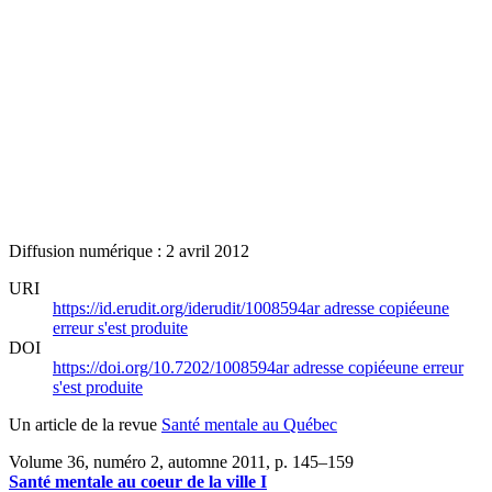
Diffusion numérique : 2 avril 2012
URI
https://id.erudit.org/iderudit/1008594ar
adresse copiée
une
erreur s'est produite
DOI
https://doi.org/10.7202/1008594ar
adresse copiée
une erreur
s'est produite
Un article de la revue
Santé mentale au Québec
Volume 36, numéro 2, automne 2011
, p. 145–159
Santé mentale au coeur de la ville I