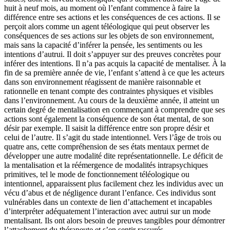
huit à neuf mois, au moment où l’enfant commence à faire la
différence entre ses actions et les conséquences de ces actions. Il se
perçoit alors comme un agent téléologique qui peut observer les
conséquences de ses actions sur les objets de son environnement,
mais sans la capacité d’inférer la pensée, les sentiments ou les
intentions d’autrui. Il doit s’appuyer sur des preuves concrètes pour
inférer des intentions. Il n’a pas acquis la capacité de mentaliser. À la
fin de sa première année de vie, l’enfant s’attend à ce que les acteurs
dans son environnement réagissent de manière raisonnable et
rationnelle en tenant compte des contraintes physiques et visibles
dans l’environnement. Au cours de la deuxième année, il atteint un
certain degré de mentalisation en commençant à comprendre que ses
actions sont également la conséquence de son état mental, de son
désir par exemple. Il saisit la différence entre son propre désir et
celui de l’autre. Il s’agit du stade intentionnel. Vers l’âge de trois ou
quatre ans, cette compréhension de ses états mentaux permet de
développer une autre modalité dite représentationnelle. Le déficit de
la mentalisation et la réémergence de modalités intrapsychiques
primitives, tel le mode de fonctionnement téléologique ou
intentionnel, apparaissent plus facilement chez les individus avec un
vécu d’abus et de négligence durant l’enfance. Ces individus sont
vulnérables dans un contexte de lien d’attachement et incapables
d’interpréter adéquatement l’interaction avec autrui sur un mode
mentalisant. Ils ont alors besoin de preuves tangibles pour démontrer
l’attachement du thérapeute et s’en sentir rassurés.