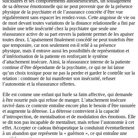
suicidaires et ses comportements autodestructeurs, un soulagement
de sa détresse émotionnelle qui ne peut provenir que de la présence
physique de la psychiatre et de l’assurance concrète d’être vue
régulièrement sans espacer les rendez-vous. Cette angoisse de vie ou
de mort devant toutes variations de la distance relationnelle a fini par
induire une telle insécurité chez la psychiatre que seule une
réassurance active de sa part envers la patiente permet de les apaiser
toutes deux. L’apaisement finalement concédé ne peut toutefois être
que temporaire, car non seulement est-il relié à sa présence
physique, mais il entrave aussi les possibilités de représentation et
d’intériorisation de la patiente en renforçant le système
d’attachement insécure. Ainsi, la réassurance interne de la patiente
continue d’être dépendante de la psychiatre, ce qui ne lui laisse
qu’un choix toxique pour ne pas la perdre et garder le contrôle sur la
relation : continuer de lui manifester son insécurité, refuser
l’autonomie et la réassurance offertes.
Elle est comme une enfant qui hurle sa faim affective, qui demande
à être nourrie puis qui refuse de manger. L’attachement insécure
ravivé dans ce contexte entraîne encore plus le besoin d’être rassurée
et augmente la détresse. La détresse contrevient à la capacité
d’introspection, de mentalisation et de modulation des émotions. Elle
se dit non pas incapable de mentaliser, mais refuse l’autonomie à cet
effet. Accepter ce cadeau thérapeutique la conduirait éventuellement
à un abandon que représente la « guérison », ce qui entraîne une