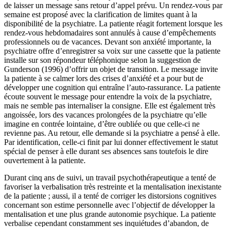
de laisser un message sans retour d’appel prévu. Un rendez-vous par
semaine est proposé avec la clarification de limites quant à la
disponibilité de la psychiatre. La patiente réagit fortement lorsque les
rendez-vous hebdomadaires sont annulés à cause d’empêchements
professionnels ou de vacances. Devant son anxiété importante, la
psychiatre offre d’enregistrer sa voix sur une cassette que la patiente
installe sur son répondeur téléphonique selon la suggestion de
Gunderson (1996) d’offrir un objet de transition. Le message invite
la patiente à se calmer lors des crises d’anxiété et a pour but de
développer une cognition qui entraîne l’auto-rassurance. La patiente
écoute souvent le message pour entendre la voix de la psychiatre,
mais ne semble pas internaliser la consigne. Elle est également très
angoissée, lors des vacances prolongées de la psychiatre qu’elle
imagine en contrée lointaine, d’être oubliée ou que celle-ci ne
revienne pas. Au retour, elle demande si la psychiatre a pensé à elle.
Par identification, celle-ci finit par lui donner effectivement le statut
spécial de penser à elle durant ses absences sans toutefois le dire
ouvertement à la patiente.
Durant cinq ans de suivi, un travail psychothérapeutique a tenté de
favoriser la verbalisation très restreinte et la mentalisation inexistante
de la patiente ; aussi, il a tenté de corriger les distorsions cognitives
concernant son estime personnelle avec l’objectif de développer la
mentalisation et une plus grande autonomie psychique. La patiente
verbalise cependant constamment ses inquiétudes d’abandon, de