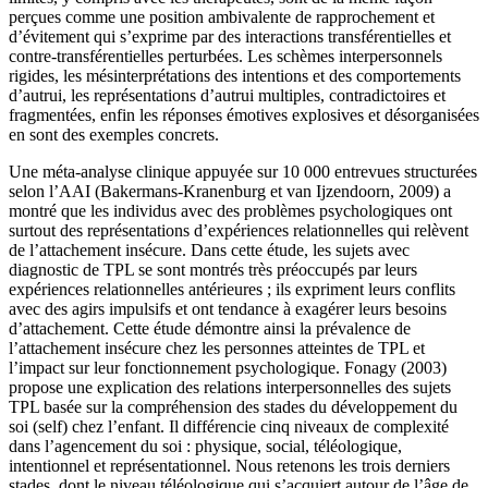
perçues comme une position ambivalente de rapprochement et
d’évitement qui s’exprime par des interactions transférentielles et
contre-transférentielles perturbées. Les schèmes interpersonnels
rigides, les mésinterprétations des intentions et des comportements
d’autrui, les représentations d’autrui multiples, contradictoires et
fragmentées, enfin les réponses émotives explosives et désorganisées
en sont des exemples concrets.
Une méta-analyse clinique appuyée sur 10 000 entrevues structurées
selon l’AAI (Bakermans-Kranenburg et van Ijzendoorn, 2009) a
montré que les individus avec des problèmes psychologiques ont
surtout des représentations d’expériences relationnelles qui relèvent
de l’attachement insécure. Dans cette étude, les sujets avec
diagnostic de TPL se sont montrés très préoccupés par leurs
expériences relationnelles antérieures ; ils expriment leurs conflits
avec des agirs impulsifs et ont tendance à exagérer leurs besoins
d’attachement. Cette étude démontre ainsi la prévalence de
l’attachement insécure chez les personnes atteintes de TPL et
l’impact sur leur fonctionnement psychologique. Fonagy (2003)
propose une explication des relations interpersonnelles des sujets
TPL basée sur la compréhension des stades du développement du
soi (self) chez l’enfant. Il différencie cinq niveaux de complexité
dans l’agencement du soi : physique, social, téléologique,
intentionnel et représentationnel. Nous retenons les trois derniers
stades, dont le niveau téléologique qui s’acquiert autour de l’âge de