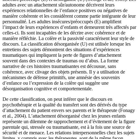
adultes avec un attachement sûr/autonome décrivent leurs
expériences relationnelles de l’enfance positives ou négatives de
manière cohérente et les considèrent comme partie intégrante de leur
personnalité. Les adultes insécures/préoccupés (E) amplifient
l’impact de leurs expériences d’enfants et demeurent très affectés par
celles-ci. Ils sont incapables de les décrire avec cohérence et de
manière réfléchie. La colère et la passivité caractérisent leur style de
discours. La classification désorganisée (U) est utilisée lorsque les
entretiens des sujets démontrent des situations d’expériences
traumatiques qui impliquent la perte de figures d’attachement
souvent dans des contextes de traumas ou d’abus. La forme
narrative de ces histoires traumatisantes est décousue, sans
cohérence, avec clivage des objets présents. Il y a utilisation de
mécanismes de défense primitifs, une amnésie des souvenirs
d’enfance ou l’expression de la colère qui suggère une
désorganisation cognitive et comportementale.
De cette classification, on peut inférer que le discours en
psychothérapie et la qualité du transfert sont des dérivés du type
d’attachement du patient envers ses parents et le thérapeute (Fonagy
et al., 2004). L’attachement désorganisé chez les jeunes enfants
représente un dilemme de rapprochement et d’évitement de la figure
parentale qui, stressée ou traumatisante, est à la fois une source de
sécurité et de menace. Les relations interpersonnelles chez les sujets
limites, y compris avec les thérapeutes, sont de la même façon