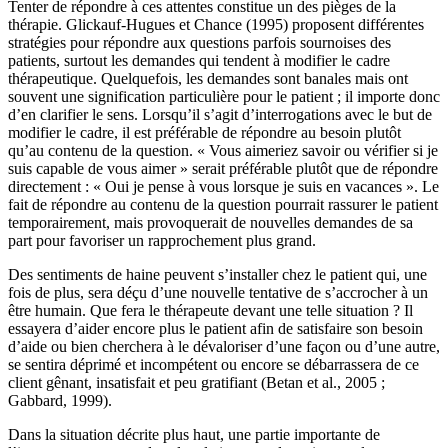
Tenter de répondre à ces attentes constitue un des pièges de la
thérapie. Glickauf-Hugues et Chance (1995) proposent différentes
stratégies pour répondre aux questions parfois sournoises des
patients, surtout les demandes qui tendent à modifier le cadre
thérapeutique. Quelquefois, les demandes sont banales mais ont
souvent une signification particulière pour le patient ; il importe donc
d’en clarifier le sens. Lorsqu’il s’agit d’interrogations avec le but de
modifier le cadre, il est préférable de répondre au besoin plutôt
qu’au contenu de la question. « Vous aimeriez savoir ou vérifier si je
suis capable de vous aimer » serait préférable plutôt que de répondre
directement : « Oui je pense à vous lorsque je suis en vacances ». Le
fait de répondre au contenu de la question pourrait rassurer le patient
temporairement, mais provoquerait de nouvelles demandes de sa
part pour favoriser un rapprochement plus grand.
Des sentiments de haine peuvent s’installer chez le patient qui, une
fois de plus, sera déçu d’une nouvelle tentative de s’accrocher à un
être humain. Que fera le thérapeute devant une telle situation ? Il
essayera d’aider encore plus le patient afin de satisfaire son besoin
d’aide ou bien cherchera à le dévaloriser d’une façon ou d’une autre,
se sentira déprimé et incompétent ou encore se débarrassera de ce
client gênant, insatisfait et peu gratifiant (Betan et al., 2005 ;
Gabbard, 1999).
Dans la situation décrite plus haut, une partie importante de