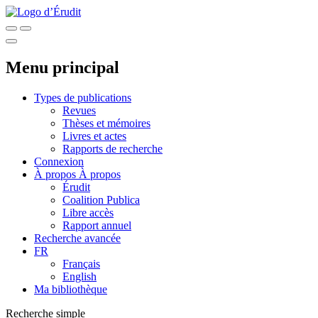
Menu principal
Types de publications
Revues
Thèses et mémoires
Livres et actes
Rapports de recherche
Connexion
À propos
À propos
Érudit
Coalition Publica
Libre accès
Rapport annuel
Recherche avancée
FR
Français
English
Ma bibliothèque
Recherche simple