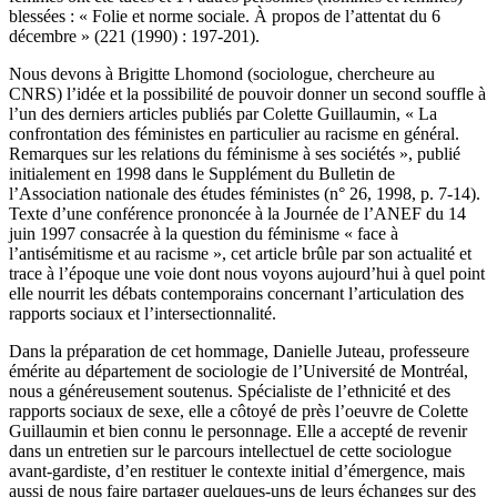
blessées : « Folie et norme sociale. À propos de l’attentat du 6
décembre » (221 (1990) : 197-201).
Nous devons à Brigitte Lhomond (sociologue, chercheure au
CNRS) l’idée et la possibilité de pouvoir donner un second souffle à
l’un des derniers articles publiés par Colette Guillaumin, « La
confrontation des féministes en particulier au racisme en général.
Remarques sur les relations du féminisme à ses sociétés », publié
initialement en 1998 dans le Supplément du Bulletin de
l’Association nationale des études féministes (n° 26, 1998, p. 7-14).
Texte d’une conférence prononcée à la Journée de l’ANEF du 14
juin 1997 consacrée à la question du féminisme « face à
l’antisémitisme et au racisme », cet article brûle par son actualité et
trace à l’époque une voie dont nous voyons aujourd’hui à quel point
elle nourrit les débats contemporains concernant l’articulation des
rapports sociaux et l’intersectionnalité.
Dans la préparation de cet hommage, Danielle Juteau, professeure
émérite au département de sociologie de l’Université de Montréal,
nous a généreusement soutenus. Spécialiste de l’ethnicité et des
rapports sociaux de sexe, elle a côtoyé de près l’oeuvre de Colette
Guillaumin et bien connu le personnage. Elle a accepté de revenir
dans un entretien sur le parcours intellectuel de cette sociologue
avant-gardiste, d’en restituer le contexte initial d’émergence, mais
aussi de nous faire partager quelques-uns de leurs échanges sur des