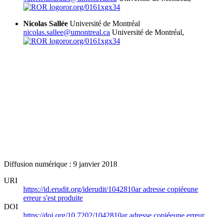
ror.org/0161xgx34
Nicolas Sallée
Université de Montréal
nicolas.sallee@umontreal.ca
Université de Montréal,
ror.org/0161xgx34
Diffusion numérique : 9 janvier 2018
URI
https://id.erudit.org/iderudit/1042810ar
adresse copiée
une
erreur s'est produite
DOI
https://doi.org/10.7202/1042810ar
adresse copiée
une erreur