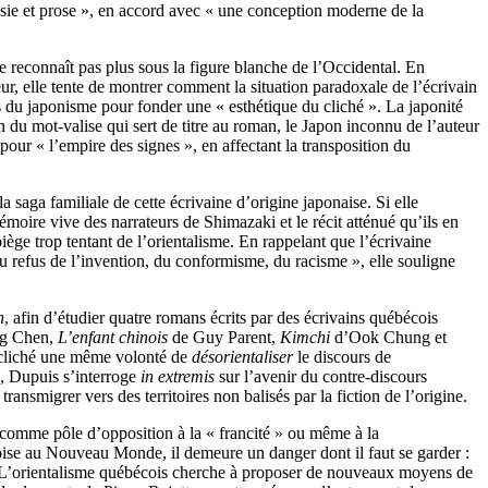
oésie et prose », en accord avec « une conception moderne de la
se reconnaît pas plus sous la figure blanche de l’Occidental. En
eur, elle tente de montrer comment la situation paradoxale de l’écrivain
s du japonisme pour fonder une « esthétique du cliché ». La japonité
n du mot-valise qui sert de titre au roman, le Japon inconnu de l’auteur
pour « l’empire des signes », en affectant la transposition du
saga familiale de cette écrivaine d’origine japonaise. Si elle
 mémoire vive des narrateurs de Shimazaki et le récit atténué qu’ils en
piège trop tentant de l’orientalisme. En rappelant que l’écrivaine
 du refus de l’invention, du conformisme, du racisme », elle souligne
n
, afin d’étudier quatre romans écrits par des écrivains québécois
g Chen,
L’enfant chinois
de Guy Parent,
Kimchi
d’Ook Chung et
u cliché une même volonté de
désorientaliser
le discours de
rs, Dupuis s’interroge
in extremis
sur l’avenir du contre-discours
transmigrer vers des territoires non balisés par la fiction de l’origine.
s comme pôle d’opposition à la « francité » ou même à la
coise au Nouveau Monde, il demeure un danger dont il faut se garder :
e. L’orientalisme québécois cherche à proposer de nouveaux moyens de