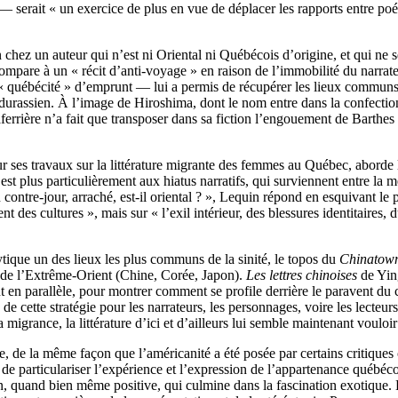
) — serait « un exercice de plus en vue de déplacer les rapports entre p
n chez un auteur qui n’est ni Oriental ni Québécois d’origine, et qui ne 
compare à un « récit d’anti-voyage » en raison de l’immobilité du narrat
e « québécité » d’emprunt — lui a permis de récupérer les lieux commun
r durassien. À l’image de Hiroshima, dont le nom entre dans la confectio
ferrière n’a fait que transposer dans sa fiction l’engouement de Barthes 
es travaux sur la littérature migrante des femmes au Québec, aborde la 
 c’est plus particulièrement aux hiatus narratifs, qui surviennent entre la
n contre-jour, arraché, est-il oriental ? », Lequin répond en esquivant le 
 des cultures », mais sur « l’exil intérieur, des blessures identitaires,
tique un des lieux les plus communs de la sinité, le topos du
Chinatow
on de l’Extrême-Orient (Chine, Corée, Japon).
Les lettres chinoises
de Yin
 en parallèle, pour montrer comment se profile derrière le paravent d
 de cette stratégie pour les narrateurs, les personnages, voire les lecteu
 migrance, la littérature d’ici et d’ailleurs lui semble maintenant vouloir 
re, de la même façon que l’américanité a été posée par certains critique
de particulariser l’expérience et l’expression de l’appartenance québé
tion, quand bien même positive, qui culmine dans la fascination exotiqu