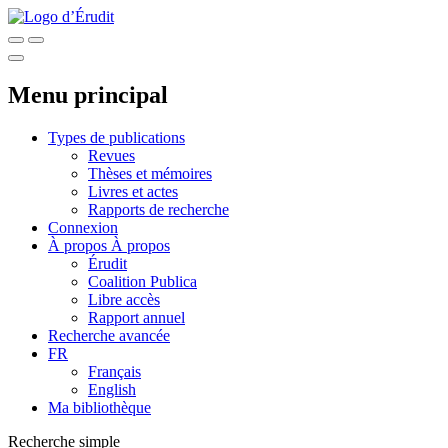
Menu principal
Types de publications
Revues
Thèses et mémoires
Livres et actes
Rapports de recherche
Connexion
À propos
À propos
Érudit
Coalition Publica
Libre accès
Rapport annuel
Recherche avancée
FR
Français
English
Ma bibliothèque
Recherche simple