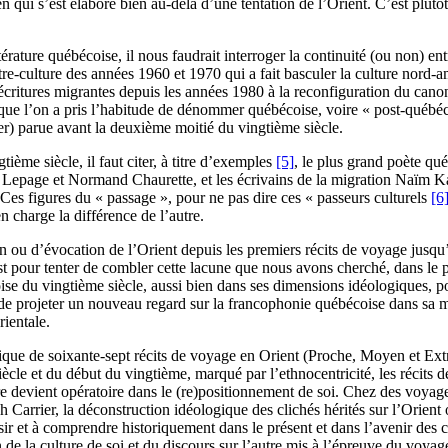
 qui s’est élaboré bien au-delà d’une tentation de l’Orient. C’est plutôt à
ttérature québécoise, il nous faudrait interroger la continuité (ou non) en
tre-culture des années 1960 et 1970 qui a fait basculer la culture nor
 écritures migrantes depuis les années 1980 à la reconfiguration du canon 
e que l’on a pris l’habitude de dénommer québécoise, voire « post-québé
er) parue avant la deuxième moitié du vingtième siècle.
ième siècle, il faut citer, à titre d’exemples
[5]
, le plus grand poète qu
 Lepage et Normand Chaurette, et les écrivains de la migration Naïm 
 figures du « passage », pour ne pas dire ces « passeurs culturels
[6
n charge la différence de l’autre.
ation ou d’évocation de l’Orient depuis les premiers récits de voyage j
st pour tenter de combler cette lacune que nous avons cherché, dans le pr
écoise du vingtième siècle, aussi bien dans ses dimensions idéologiques, 
nt de projeter un nouveau regard sur la francophonie québécoise dans sa 
rientale.
ique de soixante-sept récits de voyage en Orient (Proche, Moyen et Ext
cle et du début du vingtième, marqué par l’ethnocentricité, les récits 
autre devient opératoire dans le (re)positionnement de soi. Chez des v
arrier, la déconstruction idéologique des clichés hérités sur l’Orient o
r et à comprendre historiquement dans le présent et dans l’avenir des conf
n de la culture de soi et du discours sur l’autre mis à l’épreuve du voyag