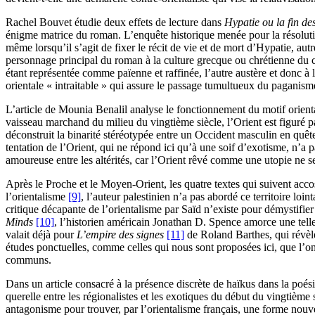
Rachel Bouvet étudie deux effets de lecture dans
Hypatie ou la fin de
énigme matrice du roman. L’enquête historique menée pour la résolution 
même lorsqu’il s’agit de fixer le récit de vie et de mort d’Hypatie, a
personnage principal du roman à la culture grecque ou chrétienne du ci
étant représentée comme païenne et raffinée, l’autre austère et donc à 
orientale « intraitable » qui assure le passage tumultueux du paganism
L’article de Mounia Benalil analyse le fonctionnement du motif orienta
vaisseau marchand du milieu du vingtième siècle, l’Orient est figuré pa
déconstruit la binarité stéréotypée entre un Occident masculin en quê
tentation de l’Orient, qui ne répond ici qu’à une soif d’exotisme, n’a
amoureuse entre les altérités, car l’Orient rêvé comme une utopie ne s
Après le Proche et le Moyen-Orient, les quatre textes qui suivent ac
l’orientalisme
[9]
, l’auteur palestinien n’a pas abordé ce territoire loi
critique décapante de l’orientalisme par Saïd n’existe pour démystifi
Minds
[10]
, l’historien américain Jonathan D. Spence amorce une telle 
valait déjà pour
L’empire des signes
[11]
de Roland Barthes, qui révèle
études ponctuelles, comme celles qui nous sont proposées ici, que l’on 
communs.
Dans un article consacré à la présence discrète de haïkus dans la poés
querelle entre les régionalistes et les exotiques du début du vingtième 
antagonisme pour trouver, par l’orientalisme français, une forme nouve