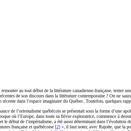
remonter au tout début de la littérature canadienne-française, tenter une 
s récentes de son discours dans la littérature contemporaine ? On ne saur
ion récente dans l’espace imaginaire du Québec. Toutefois, quelques rappe
sance de l’orientalisme québécois se présentait sous la forme d’une apol
oque où l’Europe, dans toute sa fièvre exploratrice, commence à dessin
 le début de l’impérialisme, a été aussi déterminant dans l’évolution du
ratures française et québécoise
[2]
», il faut noter, avec Rajotte, que la 