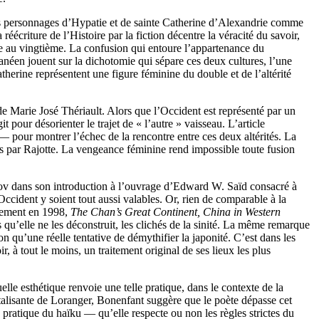
des personnages d’Hypatie et de sainte Catherine d’Alexandrie comme
écriture de l’Histoire par la fiction décentre la véracité du savoir,
cle au vingtième. La confusion qui entoure l’appartenance du
anéen jouent sur la dichotomie qui sépare ces deux cultures, l’une
therine représentent une figure féminine du double et de l’altérité
e Marie José Thériault. Alors que l’Occident est représenté par un
pour désorienter le trajet de « l’autre » vaisseau. L’article
— pour montrer l’échec de la rencontre entre ces deux altérités. La
sés par Rajotte. La vengeance féminine rend impossible toute fusion
rov dans son introduction à l’ouvrage d’Edward W. Saïd consacré à
’Occident y soient tout aussi valables. Or, rien de comparable à la
alement en 1998,
The Chan’s Great Continent, China in Western
 qu’elle ne les déconstruit, les clichés de la sinité. La même remarque
 qu’une réelle tentative de démythifier la japonité. C’est dans les
, à tout le moins, un traitement original de ses lieux les plus
le esthétique renvoie une telle pratique, dans le contexte de la
ientalisante de Loranger, Bonenfant suggère que le poète dépasse cet
 pratique du haïku — qu’elle respecte ou non les règles strictes du