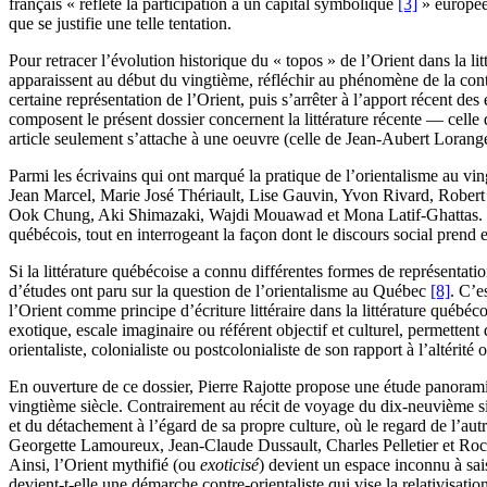
français « reflète la participation à un capital symbolique
[3]
» européen
que se justifie une telle tentation.
Pour retracer l’évolution historique du « topos » de l’Orient dans la li
apparaissent au début du vingtième, réfléchir au phénomène de la con
certaine représentation de l’Orient, puis s’arrêter à l’apport récent des
composent le présent dossier concernent la littérature récente — cell
article seulement s’attache à une oeuvre (celle de Jean-Aubert Lorang
Parmi les écrivains qui ont marqué la pratique de l’orientalisme au vingt
Jean Marcel, Marie José Thériault, Lise Gauvin, Yvon Rivard, Robert
Ook Chung, Aki Shimazaki, Wajdi Mouawad et Mona Latif-Ghattas. Ces
québécois, tout en interrogeant la façon dont le discours social prend e
Si la littérature québécoise a connu différentes formes de représent
d’études ont paru sur la question de l’orientalisme au Québec
[8]
. C’e
l’Orient comme principe d’écriture littéraire dans la littérature québ
exotique, escale imaginaire ou référent objectif et culturel, permette
orientaliste, colonialiste ou postcolonialiste de son rapport à l’altérité o
En ouverture de ce dossier, Pierre Rajotte propose une étude panoram
vingtième siècle. Contrairement au récit de voyage du dix-neuvième siè
et du détachement à l’égard de sa propre culture, où le regard de l’
Georgette Lamoureux, Jean-Claude Dussault, Charles Pelletier et Roch C
Ainsi, l’Orient mythifié (ou
exoticisé
) devient un espace inconnu à saisi
devient-t-elle une démarche contre-orientaliste qui vise la relativisatio