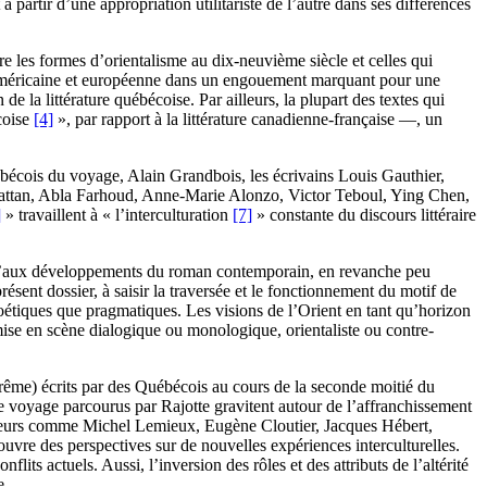
 partir d’une appropriation utilitariste de l’autre dans ses différences
tre les formes d’orientalisme au dix-neuvième siècle et celles qui
d-américaine et européenne dans un engouement marquant pour une
de la littérature québécoise. Par ailleurs, la plupart des textes qui
coise
[4]
», par rapport à la littérature canadienne-française —, un
ébécois du voyage, Alain Grandbois, les écrivains Louis Gauthier,
Kattan, Abla Farhoud, Anne-Marie Alonzo, Victor Teboul, Ying Chen,
]
» travaillent à « l’interculturation
[7]
» constante du discours littéraire
usqu’aux développements du roman contemporain, en revanche peu
ésent dossier, à saisir la traversée et le fonctionnement du motif de
poétiques que pragmatiques. Les visions de l’Orient en tant qu’horizon
mise en scène dialogique ou monologique, orientaliste ou contre-
rême) écrits par des Québécois au cours de la seconde moitié du
de voyage parcourus par Rajotte gravitent autour de l’affranchissement
oyageurs comme Michel Lemieux, Eugène Cloutier, Jacques Hébert,
uvre des perspectives sur de nouvelles expériences interculturelles.
lits actuels. Aussi, l’inversion des rôles et des attributs de l’altérité
e.