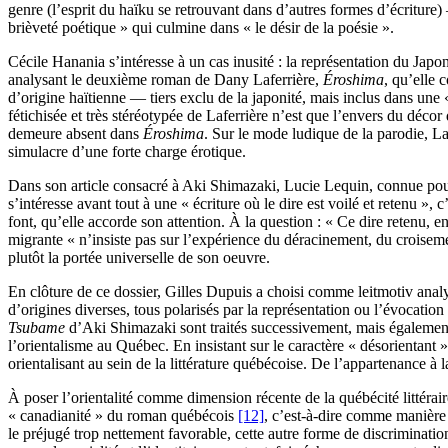
genre (l’esprit du haïku se retrouvant dans d’autres formes d’écriture
brièveté poétique » qui culmine dans « le désir de la poésie ».
Cécile Hanania s’intéresse à un cas inusité : la représentation du Japo
analysant le deuxième roman de Dany Laferrière,
Éroshima
, qu’elle 
d’origine haïtienne — tiers exclu de la japonité, mais inclus dans un
fétichisée et très stéréotypée de Laferrière n’est que l’envers du déco
demeure absent dans
Éroshima
. Sur le mode ludique de la parodie, La
simulacre d’une forte charge érotique.
Dans son article consacré à Aki Shimazaki, Lucie Lequin, connue pour s
s’intéresse avant tout à une « écriture où le dire est voilé et retenu »,
font, qu’elle accorde son attention. À la question : « Ce dire retenu, e
migrante « n’insiste pas sur l’expérience du déracinement, du croisement
plutôt la portée universelle de son oeuvre.
En clôture de ce dossier, Gilles Dupuis a choisi comme leitmotiv analy
d’origines diverses, tous polarisés par la représentation ou l’évocati
Tsubame
d’Aki Shimazaki sont traités successivement, mais également
l’orientalisme au Québec. En insistant sur le caractère « désorientant »
orientalisant au sein de la littérature québécoise. De l’appartenance à la
À poser l’orientalité comme dimension récente de la québécité littérai
« canadianité » du roman québécois
[12]
, c’est-à-dire comme manière 
le préjugé trop nettement favorable, cette autre forme de discrimina