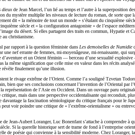
s dieux
de Jean Marcel, l’un lié au temps et l’autre à la superposition 
du mystère multiplie les niveaux de lecture du roman, de sorte que la ré
utrement dit « la mémoire de tout un monde » s’étalant du cinquième siè
nquième siècle et « la configuration antagoniste » de l’espace méditerr
l’image du désert. Si elles partagent des traits en commun, Hypatie et Ca
e au christianisme.
l par rapport à la question féministe dans
Les demoiselles de Numidie
d
r une nef errante de femmes, mi-moyenâgeuse, mi-renaissante, qui surgit 
te d’aventure et un Orient féminin — berceau d’une sexualité explosive 
 pas la même signification que celle mise en valeur dans les récits analy
e révèle finalement qu’une illusion.
costent le rivage extrême de l’Orient. Comme l’a souligné Tzvetan Todo
ntain, bien que ses conclusions concernant l’invention de l’Oriental par l
er la représentation de l’Asie en Occident. Dans un ouvrage paru origin
critique, mais dans une perspective occidentalisante qui reconduit, plus
 davantage la fascination sémiologique du critique français pour le Japon
peut voir poindre une critique de « l’extrême-orientalisme » ou entrevoir
ie de Jean-Aubert Loranger, Luc Bonenfant s’attache à comprendre à quel
siècle. Si la querelle historique sert de trame de fond à l’entreprise or
lle de poésie qui convienne à la sensibilité moderne. Chez Loranger, la