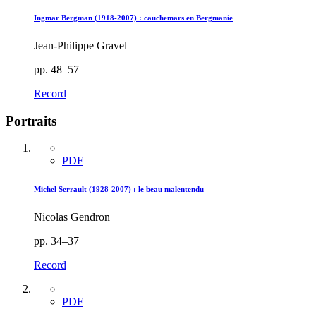
Ingmar Bergman (1918-2007) : cauchemars en Bergmanie
Jean-Philippe Gravel
pp. 48–57
Record
Portraits
PDF
Michel Serrault (1928-2007) : le beau malentendu
Nicolas Gendron
pp. 34–37
Record
PDF