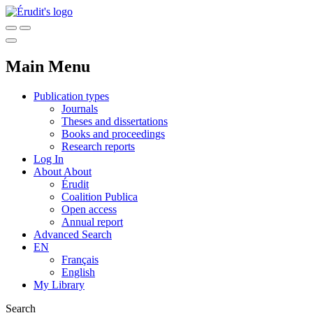
Main Menu
Publication types
Journals
Theses and dissertations
Books and proceedings
Research reports
Log In
About
About
Érudit
Coalition Publica
Open access
Annual report
Advanced Search
EN
Français
English
My Library
Search