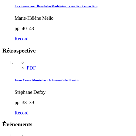
Le cinéma aux Îles-de-la-Madeleine : créativité en action
Marie-Hélène Mello
pp. 40–43
Record
Rétrospective
PDF
Joao César Monteiro : le funambule libertin
Stéphane Defoy
pp. 38–39
Record
Événements