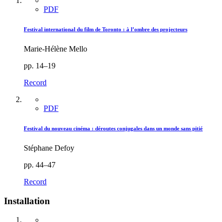
PDF
Festival international du film de Toronto : à l’ombre des projecteurs
Marie-Hélène Mello
pp. 14–19
Record
PDF
Festival du nouveau cinéma : déroutes conjugales dans un monde sans pitié
Stéphane Defoy
pp. 44–47
Record
Installation