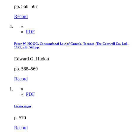
pp. 566–567
Record
PDF
Peter W. HOGG,
Constitutional Law of Canada
, Toronto, The Carswell Co. Ltd.,
1977, xlii, 548 pp.
Edward G. Hudon
pp. 568–569
Record
PDF
Livres reçus
p. 570
Record