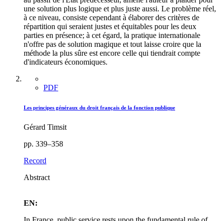
une solution plus logique et plus juste aussi. Le problème réel,
à ce niveau, consiste cependant à élaborer des critères de
répartition qui seraient justes et équitables pour les deux
parties en présence; à cet égard, la pratique internationale
n'offre pas de solution magique et tout laisse croire que la
méthode la plus sûre est encore celle qui tiendrait compte
d'indicateurs économiques.
PDF
Les principes généraux du droit français de la fonction publique
Gérard Timsit
pp. 339–358
Record
Abstract
EN:
In France, public service rests upon the fundamental rule of