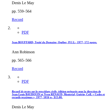
Denis Le May
pp. 559–564
Record
PDF
Jean BOUFFARD,
Traité du Domaine
, Québec, P.U.L., 1977, 172 pages.
Ann Robinson
pp. 565–566
Record
PDF
Recueil de textes sur la procédure civile
, édition préparée sous la direction de
Jean-Louis BAUDOUIN et Yvon RENAUD, Montréal, Guérin, Coll. « Codes et
recueils pratiques », 1977, 1016 p., $15.00.
Denis Le May