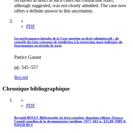
recourses in delict in such cases but contractual relief,
although suggested, was not clearly admitted. The case now
offers a definite answer to this uncertainty.
PDF
Les performances inégales de la Cour suprême en droit administratif : du
contrôle des faits créateurs de juridiction à la protection quasi judiciaire du
fonctionnaire en période de stage
Patrice Garant
pp. 545–557
Record
Chronique bibliographique
PDF
Reynald BOULT,
Bibliographie du droit canadien
, deuxième édition, Ottawa,
Conseil canadien de la documentation juridique, 1977, 661 p., $25.00, ISBN 0-
920358-00-4