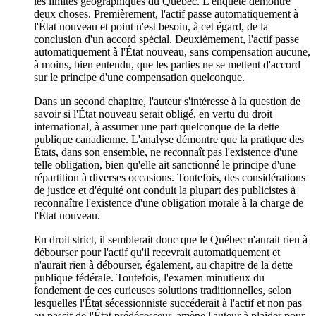
les limites géographiques du Québec. L'enquête démontre
deux choses. Premièrement, l'actif passe automatiquement à
l'État nouveau et point n'est besoin, à cet égard, de la
conclusion d'un accord spécial. Deuxièmement, l'actif passe
automatiquement à l'État nouveau, sans compensation aucune,
à moins, bien entendu, que les parties ne se mettent d'accord
sur le principe d'une compensation quelconque.
Dans un second chapitre, l'auteur s'intéresse à la question de
savoir si l'État nouveau serait obligé, en vertu du droit
international, à assumer une part quelconque de la dette
publique canadienne. L'analyse démontre que la pratique des
États, dans son ensemble, ne reconnaît pas l'existence d'une
telle obligation, bien qu'elle ait sanctionné le principe d'une
répartition à diverses occasions. Toutefois, des considérations
de justice et d'équité ont conduit la plupart des publicistes à
reconnaître l'existence d'une obligation morale à la charge de
l'État nouveau.
En droit strict, il semblerait donc que le Québec n'aurait rien à
débourser pour l'actif qu'il recevrait automatiquement et
n'aurait rien à débourser, également, au chapitre de la dette
publique fédérale. Toutefois, l'examen minutieux du
fondement de ces curieuses solutions traditionnelles, selon
lesquelles l'État sécessionniste succéderait à l'actif et non pas
au passif de l'État prédécesseur, amène l'auteur à plaider pour