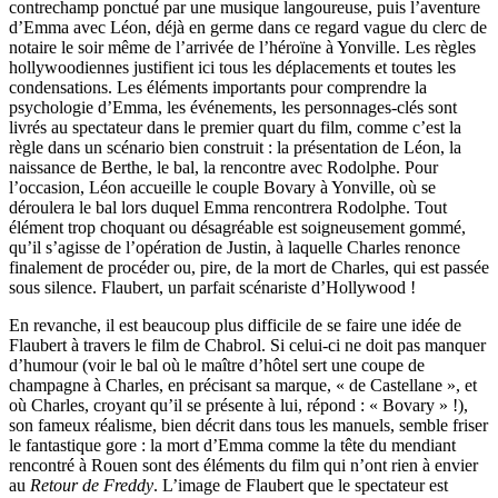
contrechamp ponctué par une musique langoureuse, puis l’aventure
d’Emma avec Léon, déjà en germe dans ce regard vague du clerc de
notaire le soir même de l’arrivée de l’héroïne à Yonville. Les règles
hollywoodiennes justifient ici tous les déplacements et toutes les
condensations. Les éléments importants pour comprendre la
psychologie d’Emma, les événements, les personnages-clés sont
livrés au spectateur dans le premier quart du film, comme c’est la
règle dans un scénario bien construit : la présentation de Léon, la
naissance de Berthe, le bal, la rencontre avec Rodolphe. Pour
l’occasion, Léon accueille le couple Bovary à Yonville, où se
déroulera le bal lors duquel Emma rencontrera Rodolphe. Tout
élément trop choquant ou désagréable est soigneusement gommé,
qu’il s’agisse de l’opération de Justin, à laquelle Charles renonce
finalement de procéder ou, pire, de la mort de Charles, qui est passée
sous silence. Flaubert, un parfait scénariste d’Hollywood !
En revanche, il est beaucoup plus difficile de se faire une idée de
Flaubert à travers le film de Chabrol. Si celui-ci ne doit pas manquer
d’humour (voir le bal où le maître d’hôtel sert une coupe de
champagne à Charles, en précisant sa marque, « de Castellane », et
où Charles, croyant qu’il se présente à lui, répond : « Bovary » !),
son fameux réalisme, bien décrit dans tous les manuels, semble friser
le fantastique gore : la mort d’Emma comme la tête du mendiant
rencontré à Rouen sont des éléments du film qui n’ont rien à envier
au
Retour de Freddy
. L’image de Flaubert que le spectateur est