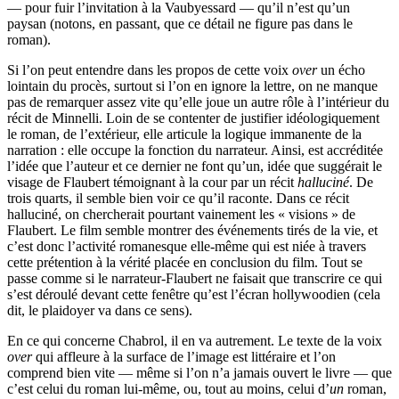
— pour fuir l’invitation à la Vaubyessard — qu’il n’est qu’un
paysan (notons, en passant, que ce détail ne figure pas dans le
roman).
Si l’on peut entendre dans les propos de cette voix
over
un écho
lointain du procès, surtout si l’on en ignore la lettre, on ne manque
pas de remarquer assez vite qu’elle joue un autre rôle à l’intérieur du
récit de Minnelli. Loin de se contenter de justifier idéologiquement
le roman, de l’extérieur, elle articule la logique immanente de la
narration : elle occupe la fonction du narrateur. Ainsi, est accréditée
l’idée que l’auteur et ce dernier ne font qu’un, idée que suggérait le
visage de Flaubert témoignant à la cour par un récit
halluciné
. De
trois quarts, il semble bien voir ce qu’il raconte. Dans ce récit
halluciné, on chercherait pourtant vainement les « visions » de
Flaubert. Le film semble montrer des événements tirés de la vie, et
c’est donc l’activité romanesque elle-même qui est niée à travers
cette prétention à la vérité placée en conclusion du film. Tout se
passe comme si le narrateur-Flaubert ne faisait que transcrire ce qui
s’est déroulé devant cette fenêtre qu’est l’écran hollywoodien (cela
dit, le plaidoyer va dans ce sens).
En ce qui concerne Chabrol, il en va autrement. Le texte de la voix
over
qui affleure à la surface de l’image est littéraire et l’on
comprend bien vite — même si l’on n’a jamais ouvert le livre — que
c’est celui du roman lui-même, ou, tout au moins, celui d’
un
roman,