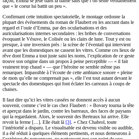
façon, Emma se jette dans la danse sans que l’on sente véritablement
que « le coeur lui battit un peu ».
Confirmant cette intuition spectatorielle, le montage ordonne la
plupart des événements du roman de Flaubert en les ancrant dans le
regard et l’ouïe d’Emma, par des ocularisations et des
auricularisations internes secondaires : les bribes de conversations
évoquant le Vésuve, le Colisée ou les clairs de lune. Tout y est ou
presque, à une inversion près : la scène de l’éventail qui intervient
avant que les domestiques ne cassent les vitres. Comme ces lieux de
rêve dont Emma a tout juste saisi les noms, l’explication de ce geste
trouve son origine dans un propos à peine perceptible — « il fait
vraiment trop chaud » — que l’héroïne ne semble même pas
remarquer. Impassible à l’écoute de cette ambiance sonore « pleine
de mots qu’elle ne comprenait pas », elle l’est tout autant devant le
spectacle des domestiques qui font éclater les carreaux à coups de
chaises.
Il faut dire qu’ici les vitres cassées ne donnent accès à aucun
souvenir, comme c’est le cas chez Flaubert : « Bovary tourna la tête
et aperçut dans le jardin, contre les barreaux, des faces de paysans
qui la regardaient. Alors, le souvenir des Berteaux lui arrive. Elle
revoit la ferme […]. Elle était là
[3]
. » Chez Chabrol, toute
l’intériorité a disparu. Le visualisable est devenu visible ou audible,
il a été réduit à quelques éléments pertinents, et nous demeurons à
l’extérieur du personnage, ne partageant que son point de vue