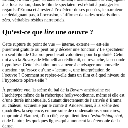
à la focalisation, dans le film le spectateur est réduit à partager les
regards d’Emma et à rester à l’extérieur de ses pensées, le narrateur
ne dédaignant pas, à l’occasion, s’affirmer dans des ocularisations
zéro, véritables résidus narratoriels.
Qu’est-ce que
lire
une oeuvre ?
Cette rupture du point de vue — interne, externe — est-elle
purement gratuite ou peut-on y déceler une fonction ? Le spectateur
du seul film de Chabrol pencherait volontiers pour la gratuité. Celui
qui a vu la
Bovary
de Minnelli accréditerait, en revanche, la seconde
hypothèse. Cette hésitation nous amène à envisager une nouvelle
question : qu’est-ce qu’une « lecture », une interprétation de
l’oeuvre ? Comment se repère-t-elle dans un film et à quel niveau de
l’hypotexte opère-t-elle ?
À première vue, la scène du bal de la
Bovary
américaine est
l’archétype même de la rhétorique hollywoodienne, même si elle est
d’une durée inhabituelle. Sautant directement de l’arrivée d’Emma
au château, accueillie par le comte d’Andervilliers, à la scène des
quadrilles, la séquence, en une suite de condensations sommaires,
emprunte à Flaubert, d’un côté, ce qui tient lieu d’
establishing shot
,
et de l’autre, les quelques lignes qui annoncent la cérémonie de la
danse.