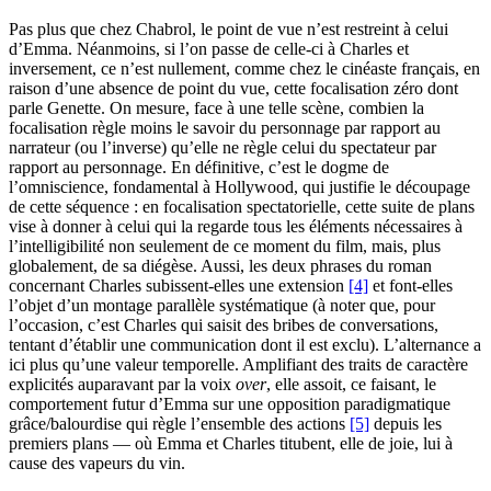
Pas plus que chez Chabrol, le point de vue n’est restreint à celui
d’Emma. Néanmoins, si l’on passe de celle-ci à Charles et
inversement, ce n’est nullement, comme chez le cinéaste français, en
raison d’une absence de point du vue, cette focalisation zéro dont
parle Genette. On mesure, face à une telle scène, combien la
focalisation règle moins le savoir du personnage par rapport au
narrateur (ou l’inverse) qu’elle ne règle celui du spectateur par
rapport au personnage. En définitive, c’est le dogme de
l’omniscience, fondamental à Hollywood, qui justifie le découpage
de cette séquence : en focalisation spectatorielle, cette suite de plans
vise à donner à celui qui la regarde tous les éléments nécessaires à
l’intelligibilité non seulement de ce moment du film, mais, plus
globalement, de sa diégèse. Aussi, les deux phrases du roman
concernant Charles subissent-elles une extension
[4]
et font-elles
l’objet d’un montage parallèle systématique (à noter que, pour
l’occasion, c’est Charles qui saisit des bribes de conversations,
tentant d’établir une communication dont il est exclu). L’alternance a
ici plus qu’une valeur temporelle. Amplifiant des traits de caractère
explicités auparavant par la voix
over
, elle assoit, ce faisant, le
comportement futur d’Emma sur une opposition paradigmatique
grâce/balourdise qui règle l’ensemble des actions
[5]
depuis les
premiers plans — où Emma et Charles titubent, elle de joie, lui à
cause des vapeurs du vin.