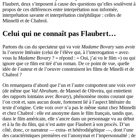
Flaubert, deux s’imposent à cause des questions qu’elles soulèvent à
propos de ces différences entre interprétation non informée,
interprétation savante et interprétation cinéphilique : celles de
Minnelli et de Chabrol.
Celui qui ne connaît pas Flaubert…
Partons du cas du spectateur qui va voir
Madame Bovary
sans avoir
lu l’oeuvre littéraire (celui de l’élève qui, à l’interrogation « avez-
vous lu
Madame Bovary
? » répond : « Oui, j’ai vu le film ») ou qui
ignore que ce film est tiré d’un roman. De ce point de vue, quelle
idée de l’auteur et de l’oeuvre construisent les films de Minelli et de
Chabrol ?
On remarquera d’abord que l’un et l’autre comportent une voix
over
(de même que
Val Abraham
, de Manoel de Oliveira, qui entretient
des rapports lointains avec
Bovary
), phénomène moins courant que
l’on croit et, sans aucun doute, fortement lié à l’aspect littéraire du
texte d’origine. Cette voix
over
n’a pas le même statut chez Minnelli
et chez Chabrol : elle est anonyme dans le film français, tandis que,
dans le film américain, elle s’ancre dans un personnage vu au début
et à la fin du film, qui n’est autre que Flaubert à son procès. D’un
côté, donc, ce narrateur — extra- et hétérodiégétique —, dont l’une
des caractéristiques premières est l’anonymat et l’impersonnalité ; de