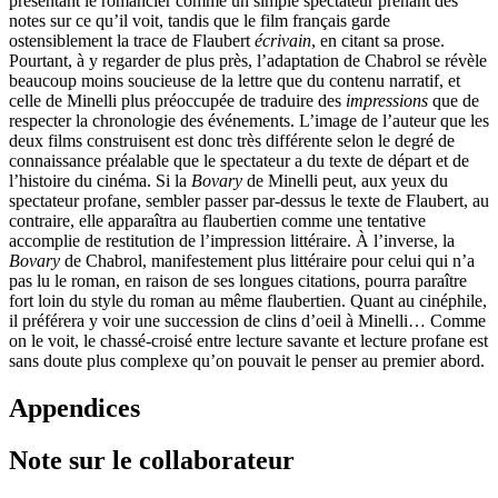
présentant le romancier comme un simple spectateur prenant des
notes sur ce qu’il voit, tandis que le film français garde
ostensiblement la trace de Flaubert
écrivain
, en citant sa prose.
Pourtant, à y regarder de plus près, l’adaptation de Chabrol se révèle
beaucoup moins soucieuse de la lettre que du contenu narratif, et
celle de Minelli plus préoccupée de traduire des
impressions
que de
respecter la chronologie des événements. L’image de l’auteur que les
deux films construisent est donc très différente selon le degré de
connaissance préalable que le spectateur a du texte de départ et de
l’histoire du cinéma. Si la
Bovary
de Minelli peut, aux yeux du
spectateur profane, sembler passer par-dessus le texte de Flaubert, au
contraire, elle apparaîtra au flaubertien comme une tentative
accomplie de restitution de l’impression littéraire. À l’inverse, la
Bovary
de Chabrol, manifestement plus littéraire pour celui qui n’a
pas lu le roman, en raison de ses longues citations, pourra paraître
fort loin du style du roman au même flaubertien. Quant au cinéphile,
il préférera y voir une succession de clins d’oeil à Minelli… Comme
on le voit, le chassé-croisé entre lecture savante et lecture profane est
sans doute plus complexe qu’on pouvait le penser au premier abord.
Appendices
Note sur le collaborateur