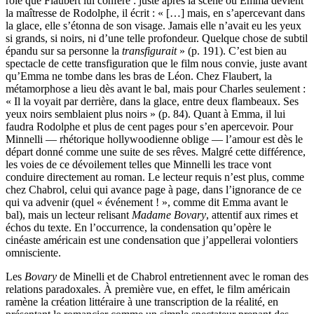
rôle que Flaubert lui confère : juste après la scène où Emma devient
la maîtresse de Rodolphe, il écrit : « […] mais, en s’apercevant dans
la glace, elle s’étonna de son visage. Jamais elle n’avait eu les yeux
si grands, si noirs, ni d’une telle profondeur. Quelque chose de subtil
épandu sur sa personne la
transfigurait
» (p. 191). C’est bien au
spectacle de cette transfiguration que le film nous convie, juste avant
qu’Emma ne tombe dans les bras de Léon. Chez Flaubert, la
métamorphose a lieu dès avant le bal, mais pour Charles seulement :
« Il la voyait par derrière, dans la glace, entre deux flambeaux. Ses
yeux noirs semblaient plus noirs » (p. 84). Quant à Emma, il lui
faudra Rodolphe et plus de cent pages pour s’en apercevoir. Pour
Minnelli — rhétorique hollywoodienne oblige — l’amour est dès le
départ donné comme une suite de ses rêves. Malgré cette différence,
les voies de ce dévoilement telles que Minnelli les trace vont
conduire directement au roman. Le lecteur requis n’est plus, comme
chez Chabrol, celui qui avance page à page, dans l’ignorance de ce
qui va advenir (quel « événement ! », comme dit Emma avant le
bal), mais un lecteur relisant
Madame Bovary
, attentif aux rimes et
échos du texte. En l’occurrence, la condensation qu’opère le
cinéaste américain est une condensation que j’appellerai volontiers
omnisciente.
Les
Bovary
de Minelli et de Chabrol entretiennent avec le roman des
relations paradoxales. À première vue, en effet, le film américain
ramène la création littéraire à une transcription de la réalité, en