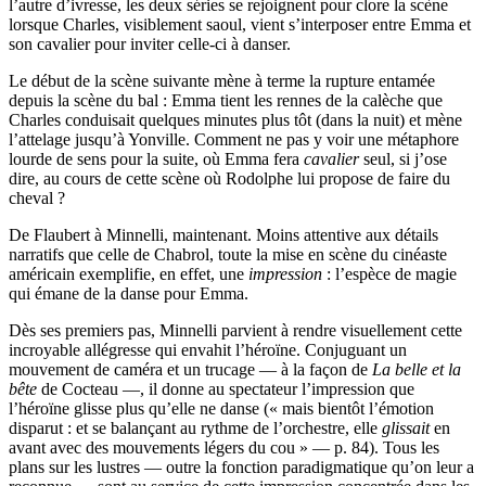
l’autre d’ivresse, les deux séries se rejoignent pour clore la scène
lorsque Charles, visiblement saoul, vient s’interposer entre Emma et
son cavalier pour inviter celle-ci à danser.
Le début de la scène suivante mène à terme la rupture entamée
depuis la scène du bal : Emma tient les rennes de la calèche que
Charles conduisait quelques minutes plus tôt (dans la nuit) et mène
l’attelage jusqu’à Yonville. Comment ne pas y voir une métaphore
lourde de sens pour la suite, où Emma fera
cavalier
seul, si j’ose
dire, au cours de cette scène où Rodolphe lui propose de faire du
cheval ?
De Flaubert à Minnelli, maintenant. Moins attentive aux détails
narratifs que celle de Chabrol, toute la mise en scène du cinéaste
américain exemplifie, en effet, une
impression
: l’espèce de magie
qui émane de la danse pour Emma.
Dès ses premiers pas, Minnelli parvient à rendre visuellement cette
incroyable allégresse qui envahit l’héroïne. Conjuguant un
mouvement de caméra et un trucage — à la façon de
La belle et la
bête
de Cocteau —, il donne au spectateur l’impression que
l’héroïne glisse plus qu’elle ne danse (« mais bientôt l’émotion
disparut : et se balançant au rythme de l’orchestre, elle
glissait
en
avant avec des mouvements légers du cou » — p. 84). Tous les
plans sur les lustres — outre la fonction paradigmatique qu’on leur a