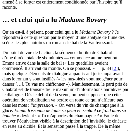
amené à se forger est entièrement conditionnée par l’histoire qu’il
raconte.
… et celui qui a lu
Madame Bovary
Qu’en est-il, à présent, pour celui qui a lu
Madame Bovary
? Je
répondrai à cette question par le moyen d’une analyse de l’une des
scènes les plus notoires du roman : le bal de la Vaubyessard.
Du point de vue de l’action, la séquence du film de Chabrol —
d’une durée totale de six minutes — commence au moment où
Emma arrive dans la salle de bal (« Les quadrilles avaient
commencé. Il arrivait du monde. On se poussait. » — p. 84
[2]
),
mais quelques éléments de dialogue apparaissant juste auparavant
dans le roman y sont instillés (« les nus-pieds vont me gêner pour
danser […]. Tu vas me chiffonner »). Manifestement, le parti pris de
Chabrol est de transmettre le maximum d’informations narratives par
le dialogue. Dès le début de la scène, on peut supposer que cette
opération de verbalisation va perdre en route ce qui n’affleure pas
dans les mots :
l’impression
. « On versa du vin de champagne à la
glace.
Emma frissonna de toute sa peau en sentant ce froid dans sa
bouche
» devient : « Tu m’apportes du champagne ? » Faute de
trouver l’équivalent visible à la description de l’invisible, le cinéaste
en reste au dicible. Et la sensation passe à la trappe. De la même