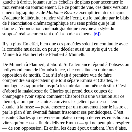
gauche à droite, jouant sur les échelles de plans pour accentuer le
mouvement du tournoiement. De ce point de vue, ces deux versions
cinématographiques de
Madame Bovary
exemplifient deux façons
d’adapter le littéraire : rendre visible l’écrit, ou le traduire par le biais
de l’énonciation cinématographique (au sens précis que je lui
donne : l’énonciation cinématographique renvoie au style du
supposé réalisateur en tant qu’il « parle » cinéma
[6]
).
Il y a plus. En effet, bien que ces procédés soient en continuité avec
la comédie musicale, on peut y déceler aussi un style qui va de
Minnelli à Flaubert et de Flaubert à Minnelli.
De Minnelli à Flaubert, d’abord. Si l’alternance répond à l’obsession
hollywoodienne de l’omniscience, elle constitue en outre une
opposition de motifs. Car, s’il s’agit à première vue de faire
comprendre au spectateur que tout sépare Emma et Charles, le
montage les rapproche jusqu’à les unir dans un même destin. C’est
d’abord la maladresse de Charles qui prend deux coupes de
champagne (voir
supra
comment Chabrol fait une variation sur ce
thème), alors que les autres convives les jettent par-dessus leur
épaule, à la russe — geste enserré par un mouvement sur le lustre et
par le plan d’un éventail faisant frissonner ses pendeloques. C’est
ensuite Charles qui renverse un plateau rempli de verres en écho aux
vitres qu’on casse afin de délivrer Emma — qui ne peut plus respirer
— de son oppression. Et enfin, les deux époux titubant, l’un d’aise,