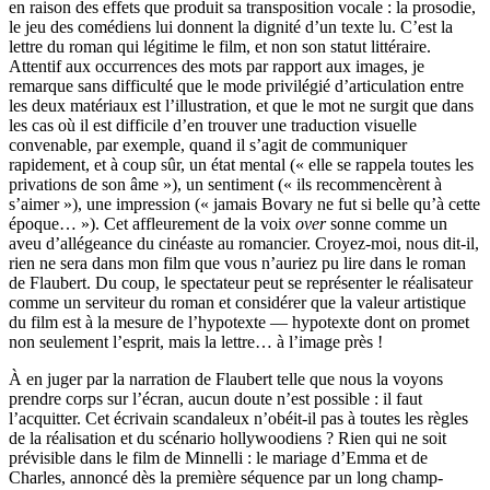
en raison des effets que produit sa transposition vocale : la prosodie,
le jeu des comédiens lui donnent la dignité d’un texte lu. C’est la
lettre du roman qui légitime le film, et non son statut littéraire.
Attentif aux occurrences des mots par rapport aux images, je
remarque sans difficulté que le mode privilégié d’articulation entre
les deux matériaux est l’illustration, et que le mot ne surgit que dans
les cas où il est difficile d’en trouver une traduction visuelle
convenable, par exemple, quand il s’agit de communiquer
rapidement, et à coup sûr, un état mental (« elle se rappela toutes les
privations de son âme »), un sentiment (« ils recommencèrent à
s’aimer »), une impression (« jamais Bovary ne fut si belle qu’à cette
époque… »). Cet affleurement de la voix
over
sonne comme un
aveu d’allégeance du cinéaste au romancier. Croyez-moi, nous dit-il,
rien ne sera dans mon film que vous n’auriez pu lire dans le roman
de Flaubert. Du coup, le spectateur peut se représenter le réalisateur
comme un serviteur du roman et considérer que la valeur artistique
du film est à la mesure de l’hypotexte — hypotexte dont on promet
non seulement l’esprit, mais la lettre… à l’image près !
À en juger par la narration de Flaubert telle que nous la voyons
prendre corps sur l’écran, aucun doute n’est possible : il faut
l’acquitter. Cet écrivain scandaleux n’obéit-il pas à toutes les règles
de la réalisation et du scénario hollywoodiens ? Rien qui ne soit
prévisible dans le film de Minnelli : le mariage d’Emma et de
Charles, annoncé dès la première séquence par un long champ-