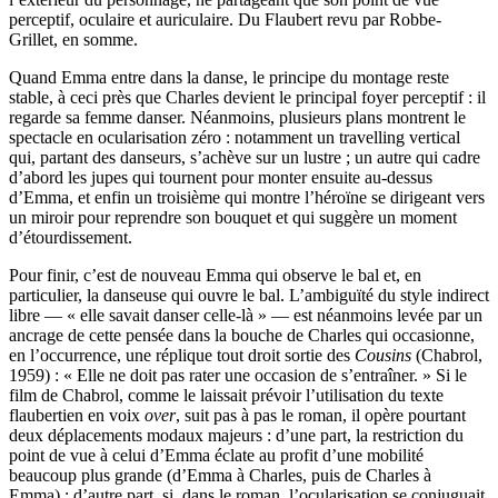
perceptif, oculaire et auriculaire. Du Flaubert revu par Robbe-
Grillet, en somme.
Quand Emma entre dans la danse, le principe du montage reste
stable, à ceci près que Charles devient le principal foyer perceptif : il
regarde sa femme danser. Néanmoins, plusieurs plans montrent le
spectacle en ocularisation zéro : notamment un travelling vertical
qui, partant des danseurs, s’achève sur un lustre ; un autre qui cadre
d’abord les jupes qui tournent pour monter ensuite au-dessus
d’Emma, et enfin un troisième qui montre l’héroïne se dirigeant vers
un miroir pour reprendre son bouquet et qui suggère un moment
d’étourdissement.
Pour finir, c’est de nouveau Emma qui observe le bal et, en
particulier, la danseuse qui ouvre le bal. L’ambiguïté du style indirect
libre — « elle savait danser celle-là » — est néanmoins levée par un
ancrage de cette pensée dans la bouche de Charles qui occasionne,
en l’occurrence, une réplique tout droit sortie des
Cousins
(Chabrol,
1959) : « Elle ne doit pas rater une occasion de s’entraîner. » Si le
film de Chabrol, comme le laissait prévoir l’utilisation du texte
flaubertien en voix
over
, suit pas à pas le roman, il opère pourtant
deux déplacements modaux majeurs : d’une part, la restriction du
point de vue à celui d’Emma éclate au profit d’une mobilité
beaucoup plus grande (d’Emma à Charles, puis de Charles à
Emma) ; d’autre part, si, dans le roman, l’ocularisation se conjuguait