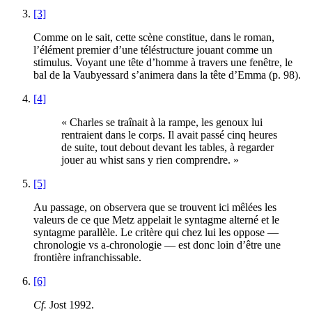
[3]
Comme on le sait, cette scène constitue, dans le roman,
l’élément premier d’une téléstructure jouant comme un
stimulus. Voyant une tête d’homme à travers une fenêtre, le
bal de la Vaubyessard s’animera dans la tête d’Emma (p. 98).
[4]
« Charles se traînait à la rampe, les genoux lui
rentraient dans le corps. Il avait passé cinq heures
de suite, tout debout devant les tables, à regarder
jouer au whist sans y rien comprendre. »
[5]
Au passage, on observera que se trouvent ici mêlées les
valeurs de ce que Metz appelait le syntagme alterné et le
syntagme parallèle. Le critère qui chez lui les oppose —
chronologie vs a-chronologie — est donc loin d’être une
frontière infranchissable.
[6]
Cf.
Jost 1992.