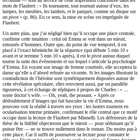
reconnue — sont au service de cette impression concentrée dans les
mots de Flaubert : « Ils tournaient, tout tournait autour d’eux, les
lampes, les meubles, les lambris, et le parquet, comme un disque sur
un
pivot
» (p. 86). En ce sens, la mise en scène est imprégnée de
Flaubert.
Un autre plan, que j’ai négligé bien qu’il occupe une place centrale,
confirme cette intuition : celui où Emma se voit dans un miroir,
entourée d’hommes. Outre que, du point de vue temporel, il est
placé à l’exact hémistiche de la séquence (qui débute 5 min 10 s
avant et se termine 5 min 10 s après), il est le
pivot
autour duquel
tourne la suite des événements et sur lequel s’articule la psychologie
d’Emma. En voyant son image de femme courtisée, elle acceptera la
danse qu’elle a d’abord refusée au vicomte. Si les images illustrant la
contradiction de l’héroïne sont symétriquement disposées autour de
cette révélation spéculaire, elles renvoient aussi, par un parallèle
rigoureux, à cet échange de répliques à propos de Charles : « …
some doctor’s wife. — Oh, yeah, the peasant. » Après ce
dédoublement d’images qui fait basculer la vie d’Emma, nous
pouvons voir la réalité à travers ses yeux : les lustres tournent en
ocularisation interne primaire, confirmant le rôle central que ce motif
occupe dans la lecture de Flaubert par Minnelli. Les défenseurs de la
thèse de la fidélité objecteront que le miroir — pour séduisant qu’il
puisse être — ne se trouve nullement dans le roman. Du moins pas à
cette place. Car il suffit de poursuivre sa lecture pour constater le