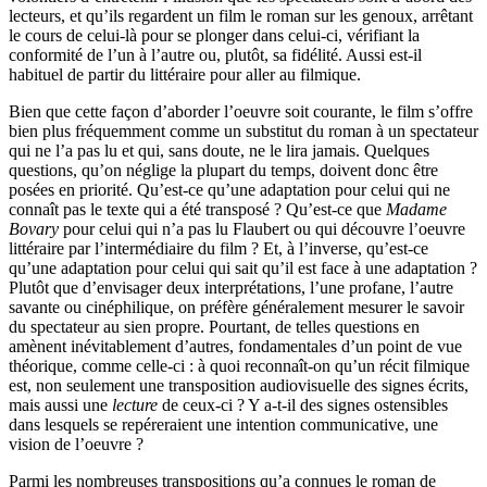
lecteurs, et qu’ils regardent un film le roman sur les genoux, arrêtant
le cours de celui-là pour se plonger dans celui-ci, vérifiant la
conformité de l’un à l’autre ou, plutôt, sa fidélité. Aussi est-il
habituel de partir du littéraire pour aller au filmique.
Bien que cette façon d’aborder l’oeuvre soit courante, le film s’offre
bien plus fréquemment comme un substitut du roman à un spectateur
qui ne l’a pas lu et qui, sans doute, ne le lira jamais. Quelques
questions, qu’on néglige la plupart du temps, doivent donc être
posées en priorité. Qu’est-ce qu’une adaptation pour celui qui ne
connaît pas le texte qui a été transposé ? Qu’est-ce que
Madame
Bovary
pour celui qui n’a pas lu Flaubert ou qui découvre l’oeuvre
littéraire par l’intermédiaire du film ? Et, à l’inverse, qu’est-ce
qu’une adaptation pour celui qui sait qu’il est face à une adaptation ?
Plutôt que d’envisager deux interprétations, l’une profane, l’autre
savante ou cinéphilique, on préfère généralement mesurer le savoir
du spectateur au sien propre. Pourtant, de telles questions en
amènent inévitablement d’autres, fondamentales d’un point de vue
théorique, comme celle-ci : à quoi reconnaît-on qu’un récit filmique
est, non seulement une transposition audiovisuelle des signes écrits,
mais aussi une
lecture
de ceux-ci ? Y a-t-il des signes ostensibles
dans lesquels se repéreraient une intention communicative, une
vision de l’oeuvre ?
Parmi les nombreuses transpositions qu’a connues le roman de