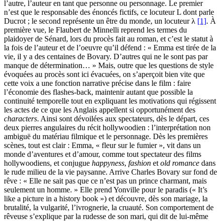
l’autre, l’auteur en tant que personne ou personnage. Le premier
n’est que le responsable des énoncés fictifs, ce locuteur L dont parle
Ducrot ; le second représente un être du monde, un locuteur λ
[1]
. À
première vue, le Flaubert de Minnelli reprend les termes du
plaidoyer de Sénard, lors du procès fait au roman, et c’est le statut à
la fois de l’auteur et de l’oeuvre qu’il défend : « Emma est tirée de la
vie, il y a des centaines de Bovary. D’autres qui ne le sont pas par
manque de détermination… » Mais, outre que les questions de style
évoquées au procès sont ici évacuées, on s’aperçoit bien vite que
cette voix a une fonction narrative précise dans le film : faire
l’économie des flashes-back, maintenir autant que possible la
continuité temporelle tout en expliquant les motivations qui régissent
les actes de ce que les Anglais appellent si opportunément des
characters
. Ainsi sont dévoilées aux spectateurs, dès le départ, ces
deux pierres angulaires du récit hollywoodien : l’interprétation non
ambiguë du matériau filmique et le personnage. Dès les premières
scènes, tout est clair : Emma, « fleur sur le fumier », vit dans un
monde d’aventures et d’amour, comme tout spectateur des films
hollywoodiens, et conjugue
happyness
,
fashion
et
old romance
dans
le rude milieu de la vie paysanne. Arrive Charles Bovary sur fond de
rêve : « Elle ne sait pas que ce n’est pas un prince charmant, mais
seulement un homme. » Elle prend Yonville pour le paradis (« It’s
like a picture in a history book ») et découvre, dès son mariage, la
brutalité, la vulgarité, l’ivrognerie, la cruauté. Son comportement de
rêveuse s’explique par la rudesse de son mari, qui dit de lui-même