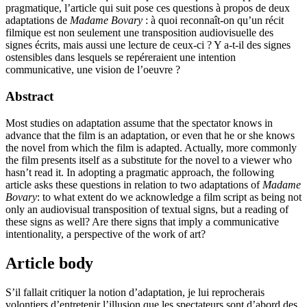
pragmatique, l’article qui suit pose ces questions à propos de deux
adaptations de
Madame Bovary
: à quoi reconnaît-on qu’un récit
filmique est non seulement une transposition audiovisuelle des
signes écrits, mais aussi une lecture de ceux-ci ? Y a-t-il des signes
ostensibles dans lesquels se repéreraient une intention
communicative, une vision de l’oeuvre ?
Abstract
Most studies on adaptation assume that the spectator knows in
advance that the film is an adaptation, or even that he or she knows
the novel from which the film is adapted. Actually, more commonly
the film presents itself as a substitute for the novel to a viewer who
hasn’t read it. In adopting a pragmatic approach, the following
article asks these questions in relation to two adaptations of
Madame
Bovary
: to what extent do we acknowledge a film script as being not
only an audiovisual transposition of textual signs, but a reading of
these signs as well? Are there signs that imply a communicative
intentionality, a perspective of the work of art?
Article body
S’il fallait critiquer la notion d’adaptation, je lui reprocherais
volontiers d’entretenir l’illusion que les spectateurs sont d’abord des