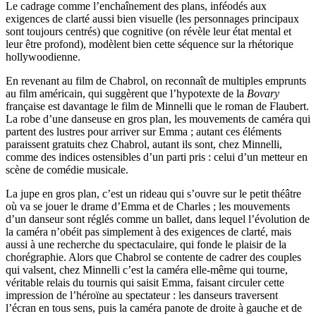
Le cadrage comme l’enchaînement des plans, inféodés aux
exigences de clarté aussi bien visuelle (les personnages principaux
sont toujours centrés) que cognitive (on révèle leur état mental et
leur être profond), modèlent bien cette séquence sur la rhétorique
hollywoodienne.
En revenant au film de Chabrol, on reconnaît de multiples emprunts
au film américain, qui suggèrent que l’hypotexte de la
Bovary
française est davantage le film de Minnelli que le roman de Flaubert.
La robe d’une danseuse en gros plan, les mouvements de caméra qui
partent des lustres pour arriver sur Emma ; autant ces éléments
paraissent gratuits chez Chabrol, autant ils sont, chez Minnelli,
comme des indices ostensibles d’un parti pris : celui d’un metteur en
scène de comédie musicale.
La jupe en gros plan, c’est un rideau qui s’ouvre sur le petit théâtre
où va se jouer le drame d’Emma et de Charles ; les mouvements
d’un danseur sont réglés comme un ballet, dans lequel l’évolution de
la caméra n’obéit pas simplement à des exigences de clarté, mais
aussi à une recherche du spectaculaire, qui fonde le plaisir de la
chorégraphie. Alors que Chabrol se contente de cadrer des couples
qui valsent, chez Minnelli c’est la caméra elle-même qui tourne,
véritable relais du tournis qui saisit Emma, faisant circuler cette
impression de l’héroïne au spectateur : les danseurs traversent
l’écran en tous sens, puis la caméra panote de droite à gauche et de