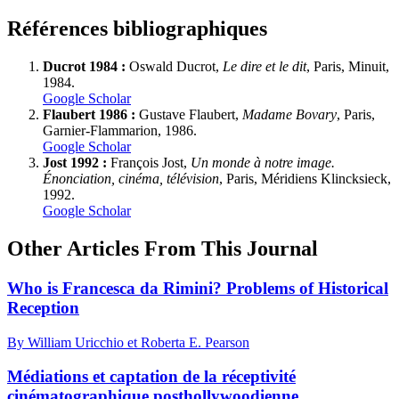
Références bibliographiques
Ducrot 1984 :
Oswald Ducrot,
Le dire et le dit
, Paris, Minuit,
1984.
Google Scholar
Flaubert 1986 :
Gustave Flaubert,
Madame Bovary
, Paris,
Garnier-Flammarion, 1986.
Google Scholar
Jost 1992 :
François Jost,
Un monde à notre image.
Énonciation, cinéma, télévision
, Paris, Méridiens Klincksieck,
1992.
Google Scholar
Other Articles From This Journal
Who is Francesca da Rimini? Problems of Historical
Reception
By William Uricchio et Roberta E. Pearson
Médiations et captation de la réceptivité
cinématographique posthollywoodienne