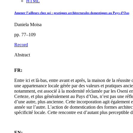
HTML
Amener l’ailleurs chez soi : pratiques architecturales domestiques au Pays d’Oas
Daniela Moisa
pp. 77–109
Record
Abstract
FR:
Entre ici et là-bas, entre avant et après, la maison de la réuss
une appartenance locale gérée par des valeurs et pratiques anci
notamment, est associé à la modernité réclamée par les Oseni en 
Certeze, et plus généralement au Pays d’Oas, n’est pas une réflex
d’une autre, plus ancienne. Cette incorporation agit également 
année sur l’autre. L’action de domestication des formes archite
spécificité locale. Cette rencontre est d’autant plus perceptible
EN: