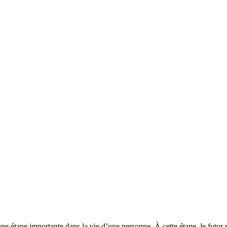
ne étape importante dans la vie d’une personne. À cette étape, le futur re