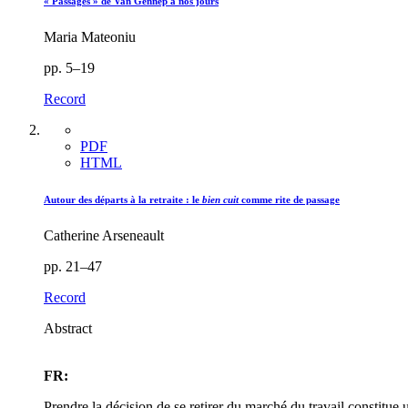
« Passages » de Van Gennep à nos jours
Maria Mateoniu
pp. 5–19
Record
PDF
HTML
Autour des départs à la retraite : le
bien cuit
comme rite de passage
Catherine Arseneault
pp. 21–47
Record
Abstract
FR:
Prendre la décision de se retirer du marché du travail constitue u