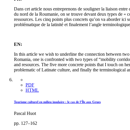
Dans cet article nous entreprenons de souligner la liaison entre
du nord de la Roumanie, on se trouve devant deux types de « coul
ressources. Les cinq points plus concrets qu’on va aborder ici son
problématique de la latinité et finalement l’angle terminologi
EN:
In this article we wish to underline the connection between tw
Romania, one is confronted with two types of “mobility corridor
and resources. The five more concrete points that I touch on her
problematic of Latinate culture, and finally the terminological 
PDF
HTML
Tourisme culturel en milieu insulaire : le cas de l’Île aux Grues
Pascal Huot
pp. 127–162