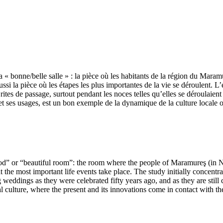
e la « bonne/belle salle » : la pièce où les habitants de la région du Ma
ussi la pièce où les étapes les plus importantes de la vie se déroulent. L
 rites de passage, surtout pendant les noces telles qu’elles se déroulaient 
t ses usages, est un bon exemple de la dynamique de la culture locale où 
“good” or “beautiful room”: the room where the people of Maramureş (in 
t the most important life events take place. The study initially concentr
g weddings as they were celebrated fifty years ago, and as they are stil
 culture, where the present and its innovations come in contact with the