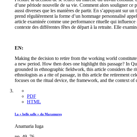
d’une période nouvelle de sa vie. Comment alors souligner ce pas
aussi diverses que les manières de partir. En s’appuyant sur un tr
prend régulièrement la forme d’un hommage personnalisé appe
article examinée comme une performance rituelle qui influence et 
contexte des différentes fêtes de départ à la retraite. Elle exami
EN:
Making the decision to retire from the working world constitutes a
a new period. How then does one highlight this passage? In Québe
grounded in ethnographic fieldwork, this article considers the rit
ethnologists as a rite of passage, in this article the retirement
focuses on the ritual device, the framework, and the context of 
PDF
HTML
La « belle salle » du Maramureş
Anamaria Iuga
pp. 49–76