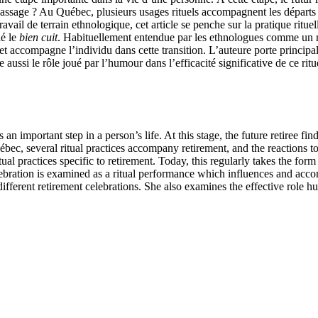
sage ? Au Québec, plusieurs usages rituels accompagnent les départs à la 
avail de terrain ethnologique, cet article se penche sur la pratique rituel
lé le
bien cuit
. Habituellement entendue par les ethnologues comme un rite
accompagne l’individu dans cette transition. L’auteure porte principaleme
ne aussi le rôle joué par l’humour dans l’efficacité significative de ce ri
n important step in a person’s life. At this stage, the future retiree fin
c, several ritual practices accompany retirement, and the reactions to 
ual practices specific to retirement. Today, this regularly takes the form
 celebration is examined as a ritual performance which influences and acc
different retirement celebrations. She also examines the effective role h