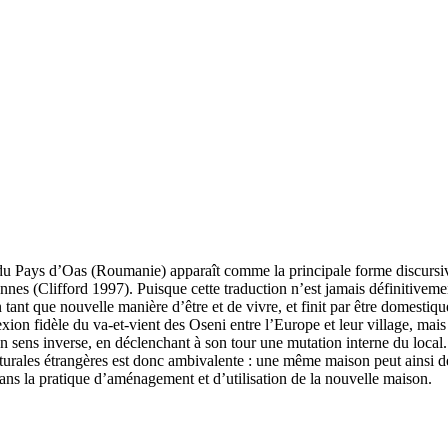
ite du Pays d’Oas (Roumanie) apparaît comme la principale forme discursiv
ennes (Clifford 1997). Puisque cette traduction n’est jamais définitivem
tant que nouvelle manière d’être et de vivre, et finit par être domestiq
ion fidèle du va-et-vient des Oseni entre l’Europe et leur village, mais p
en sens inverse, en déclenchant à son tour une mutation interne du loca
cturales étrangères est donc ambivalente : une même maison peut ainsi d
 dans la pratique d’aménagement et d’utilisation de la nouvelle maison.