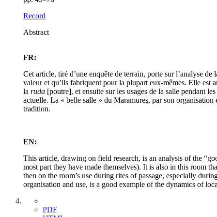
Record
Abstract
FR:
Cet article, tiré d’une enquête de terrain, porte sur l’analyse d
valeur et qu’ils fabriquent pour la plupart eux-mêmes. Elle est a
la
ruda
[poutre], et ensuite sur les usages de la salle pendant les
actuelle. La « belle salle » du Maramureş, par son organisation e
tradition.
EN:
This article, drawing on field research, is an analysis of the 
most part they have made themselves). It is also in this room tha
then on the room’s use during rites of passage, especially durin
organisation and use, is a good example of the dynamics of local
PDF