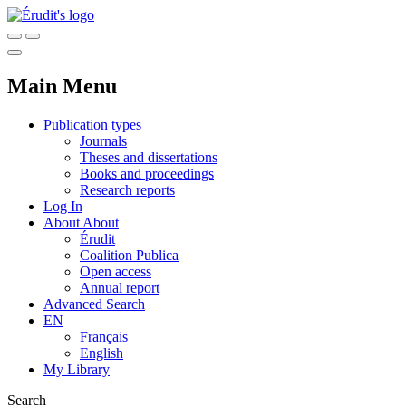
Main Menu
Publication types
Journals
Theses and dissertations
Books and proceedings
Research reports
Log In
About
About
Érudit
Coalition Publica
Open access
Annual report
Advanced Search
EN
Français
English
My Library
Search